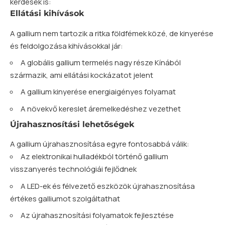
kérdések is:
Ellátási kihívások
A gallium nem tartozik a ritka földfémek közé, de kinyerése
és feldolgozása kihívásokkal jár:
A globális gallium termelés nagy része Kínából
származik, ami ellátási kockázatot jelent
A gallium kinyerése energiaigényes folyamat
A növekvő kereslet áremelkedéshez vezethet
Újrahasznosítási lehetőségek
A gallium újrahasznosítása egyre fontosabbá válik:
Az elektronikai hulladékból történő gallium
visszanyerés technológiái fejlődnek
A LED-ek és félvezető eszközök újrahasznosítása
értékes galliumot szolgáltathat
Az újrahasznosítási folyamatok fejlesztése