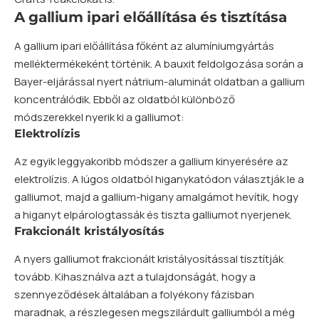
A gallium ipari előállítása és tisztítása
A gallium ipari előállítása főként az alumíniumgyártás
melléktermékeként történik. A bauxit feldolgozása során a
Bayer-eljárással nyert nátrium-aluminát oldatban a gallium
koncentrálódik. Ebből az oldatból különböző
módszerekkel nyerik ki a galliumot:
Elektrolízis
Az egyik leggyakoribb módszer a gallium kinyerésére az
elektrolízis. A lúgos oldatból higanykatódon választják le a
galliumot, majd a gallium-higany amalgámot hevítik, hogy
a higanyt elpárologtassák és tiszta galliumot nyerjenek.
Frakcionált kristályosítás
A nyers galliumot frakcionált kristályosítással tisztítják
tovább. Kihasználva azt a tulajdonságát, hogy a
szennyeződések általában a folyékony fázisban
maradnak, a részlegesen megszilárdult galliumból a még