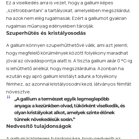
Ez a viselkedés arra is vezet, hogy a gallium képes
„szétrobbantani” a tartályokat, amelyekben megszilárdul,
ha azok nem elég rugalmasak. Ezért a galliumot gyakran
rugalmas műanyag edényekben tárolják.
Szuperhűtés és kristályosodás
A gallium könnyen szuperhűthetővé válik, ami azt jelenti,
hogy megfelelő körülmények között folyékony maradhat
jóval az olvadáspontja alatt is. A tiszta gallium akár 0 °C-ig
is lehűthető anélkül, hogy megszilárdulna. Azonban ha
ezután egy apró gallium kristályt adunk a folyékony
fémhez, az azonnal kristályosodni kezd, látványos fémfát
növesztve.
„A gallium a természet egyik legmeglepőbb
anyaga: a kezünkben olvad, tükörként viselkedik, és
olyan kristályokat alkot, amelyek szinte élőnek
tűnnek növekedésük során.”
Nedvesítő tulajdonságok
A gallium különleges tulajdonsága, hogy nedvesíti az