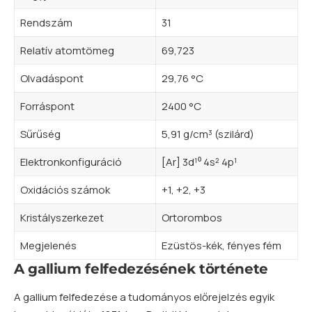
Rendszám
31
Relatív atomtömeg
69,723
Olvadáspont
29,76 °C
Forráspont
2400 °C
Sűrűség
5,91 g/cm³ (szilárd)
Elektronkonfiguráció
[Ar] 3d¹⁰ 4s² 4p¹
Oxidációs számok
+1, +2, +3
Kristályszerkezet
Ortorombos
Megjelenés
Ezüstös-kék, fényes fém
A gallium felfedezésének története
A gallium felfedezése a tudományos előrejelzés egyik