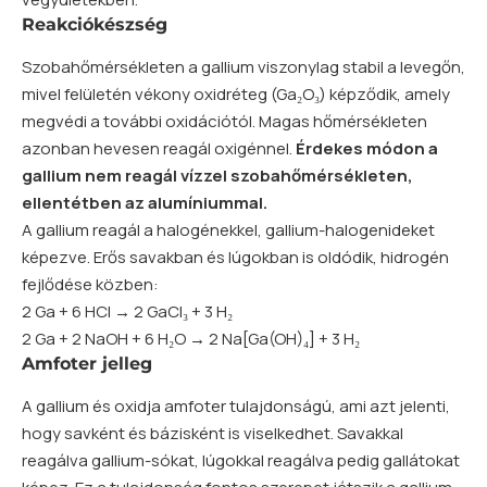
Reakciókészség
Szobahőmérsékleten a gallium viszonylag stabil a levegőn,
mivel felületén vékony oxidréteg (Ga₂O₃) képződik, amely
megvédi a további oxidációtól. Magas hőmérsékleten
azonban hevesen reagál oxigénnel.
Érdekes módon a
gallium nem reagál vízzel szobahőmérsékleten,
ellentétben az alumíniummal.
A gallium reagál a halogénekkel, gallium-halogenideket
képezve. Erős savakban és lúgokban is oldódik,
hidrogén
fejlődése közben:
2 Ga + 6 HCl → 2 GaCl₃ + 3 H₂
2 Ga + 2 NaOH + 6 H₂O → 2 Na[Ga(OH)₄] + 3 H₂
Amfoter jelleg
A gallium és oxidja amfoter tulajdonságú, ami azt jelenti,
hogy savként és bázisként is viselkedhet. Savakkal
reagálva gallium-sókat, lúgokkal reagálva pedig gallátokat