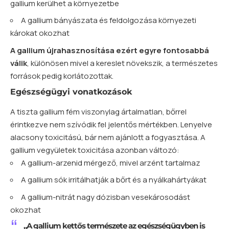
gallium kerülhet a környezetbe
A gallium bányászata és feldolgozása környezeti
károkat okozhat
A gallium újrahasznosítása ezért egyre fontosabbá
válik
, különösen mivel a kereslet növekszik, a természetes
források pedig korlátozottak.
Egészségügyi vonatkozások
A tiszta gallium fém viszonylag ártalmatlan, bőrrel
érintkezve nem szívódik fel jelentős mértékben. Lenyelve
alacsony toxicitású, bár nem ajánlott a fogyasztása. A
gallium vegyületek toxicitása azonban változó:
A gallium-arzenid mérgező, mivel arzént tartalmaz
A gallium sók irritálhatják a bőrt és a nyálkahártyákat
A gallium-nitrát nagy dózisban vesekárosodást
okozhat
„A gallium kettős természete az egészségügyben is