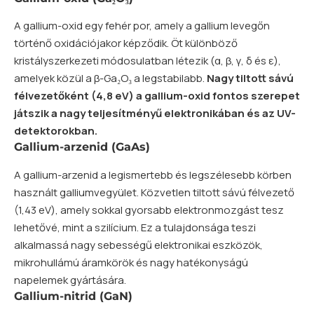
A gallium-oxid egy fehér por, amely a gallium levegőn
történő oxidációjakor képződik. Öt különböző
kristályszerkezeti módosulatban létezik (α, β, γ, δ és ε),
amelyek közül a β-Ga₂O₃ a legstabilabb.
Nagy tiltott sávú
félvezetőként (4,8 eV) a gallium-oxid fontos szerepet
játszik a nagy teljesítményű elektronikában és az UV-
detektorokban.
Gallium-arzenid (GaAs)
A gallium-arzenid a legismertebb és legszélesebb körben
használt galliumvegyület. Közvetlen tiltott sávú félvezető
(1,43 eV), amely sokkal gyorsabb elektronmozgást tesz
lehetővé, mint a szilícium. Ez a tulajdonsága teszi
alkalmassá nagy sebességű elektronikai eszközök,
mikrohullámú áramkörök és nagy hatékonyságú
napelemek gyártására.
Gallium-nitrid (GaN)