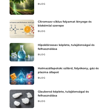
BLOG
Citromsav-ciklus folyamat lényege és
biokémiai szerepe
BLOG
Hipoklórossav képlete, tulajdonságai és
felhasználása
BLOG
Halmazállapotok: szilárd, folyékony, gáz és
plazma állapot
BLOG
Glaubersó képlete, tulajdonságai és
felhasználása
BLOG