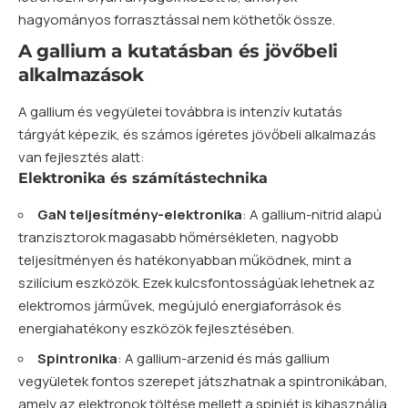
hagyományos forrasztással nem köthetők össze.
A gallium a kutatásban és jövőbeli
alkalmazások
A gallium és vegyületei továbbra is intenzív kutatás
tárgyát képezik, és számos ígéretes jövőbeli alkalmazás
van fejlesztés alatt:
Elektronika és számítástechnika
GaN teljesítmény-elektronika
: A gallium-nitrid alapú
tranzisztorok magasabb hőmérsékleten, nagyobb
teljesítményen és hatékonyabban működnek, mint a
szilícium eszközök. Ezek kulcsfontosságúak lehetnek az
elektromos járművek, megújuló energiaforrások és
energiahatékony eszközök fejlesztésében.
Spintronika
: A gallium-arzenid és más gallium
vegyületek fontos szerepet játszhatnak a spintronikában,
amely az elektronok töltése mellett a spinjét is kihasználja