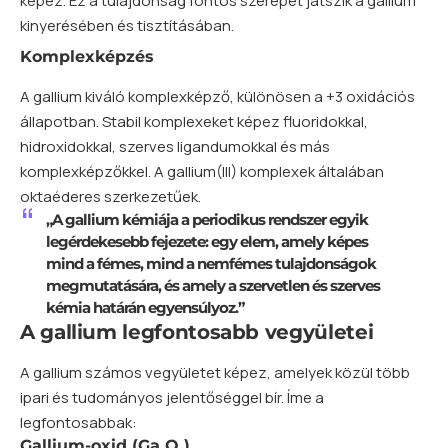
képez. Ez a tulajdonság fontos szerepet játszik a gallium
kinyerésében és tisztításában.
Komplexképzés
A gallium kiváló komplexképző, különösen a +3 oxidációs
állapotban. Stabil komplexeket képez fluoridokkal,
hidroxidokkal, szerves ligandumokkal és más
komplexképzőkkel. A gallium(III) komplexek általában
oktaéderes szerkezetűek.
„A gallium kémiája a periodikus rendszer egyik
legérdekesebb fejezete: egy elem, amely képes
mind a fémes, mind a nemfémes tulajdonságok
megmutatására, és amely a szervetlen és szerves
kémia határán egyensúlyoz.”
A gallium legfontosabb vegyületei
A gallium számos vegyületet képez, amelyek közül több
ipari és tudományos jelentőséggel bír. Íme a
legfontosabbak:
Gallium-oxid (Ga₂O₃)