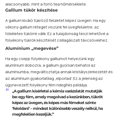
alacsonyabb, mint a forró tea hőmérséklete.
Gallium tükör készítése
A gallium kiváló tükröző felületet képez üvegen. Ha egy
vékony gallium réteget viszünk fel üvegfelületre, az
tökéletes tükörré válik. Ez a tulajdonság teszi lehetővé a
folyékony tükrök készítését csillagászati távcsövekhez.
Alumínium „megevése”
Ha egy csepp folyékony galliumot helyezünk egy
alumínium dobozra, a gallium gyorsan behatol az
alumíniumba, megváltoztatja annak kristályszerkezetét és
az alumínium gyakorlatilag „elporlad”. Ez a jelenség az
úgynevezett folyékony fém ridegítés példája.
„A gallium kísérletei a kémia varázslatát mutatják
be: egy fém, amely megolvad a kezünkben, tükröt
képez az üvegen, és képes más fémeket szinte
‘feloldani’ – mindezt különösebb veszély nélkül, ha
megfelelően kezeljük.”