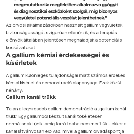
megmutatkozik: megfelelően alkalmazva gyógyít
és diagnosztikai eszközként szolgál, míg bizonyos
vegyületei potenciális veszélyt jelenthetnek.”
Az orvosi alkalmazásokban használt gallium vegyületek
biztonságosságát szigorúan ellenőrzik, és a terápiás
előnyök általában jelentősen meghaladják a potenciális
kockázatokat.
A gallium kémiai érdekességei és
kísérletek
A gallium különleges tulajdonságai miatt számos érdekes
kémiai kísérlet és demonstráció alapanyaga. Ezek közül
néhány:
Gallium kanál trükk
Talán a leghíresebb gallium demonstráció a „gallium kanál
trükk”. Egy galliumból készült kanál tökéletesen
normálisnak tűnik, amíg forró teába nem merítjük – ekkor a
kanál látványosan elolvad, mivel a gallium olvadáspontja