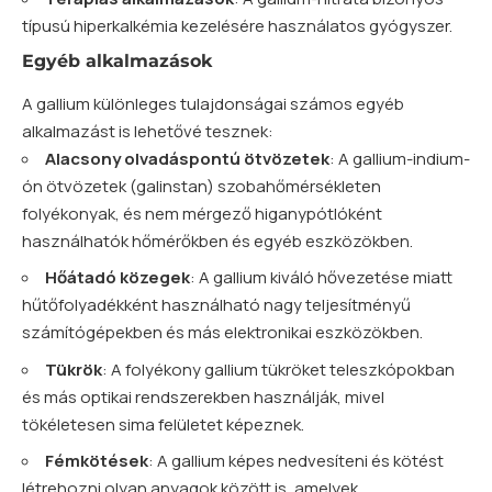
típusú hiperkalkémia kezelésére használatos gyógyszer.
Egyéb alkalmazások
A gallium különleges tulajdonságai számos egyéb
alkalmazást is lehetővé tesznek:
Alacsony olvadáspontú ötvözetek
: A gallium-indium-
ón ötvözetek (galinstan) szobahőmérsékleten
folyékonyak, és nem mérgező higanypótlóként
használhatók hőmérőkben és egyéb eszközökben.
Hőátadó közegek
: A gallium kiváló hővezetése miatt
hűtőfolyadékként használható nagy teljesítményű
számítógépekben és más elektronikai eszközökben.
Tükrök
: A folyékony gallium tükröket teleszkópokban
és más optikai rendszerekben használják, mivel
tökéletesen sima felületet képeznek.
Fémkötések
: A gallium képes nedvesíteni és kötést
létrehozni olyan anyagok között is, amelyek