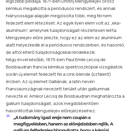
legszebb példája. 1871-ben Dmitrij Mengyelejev orosz
kémikus megalkotta a periódusos rendszert, és annak
hiányosságai alapján megjósolta több, még fel nem
fedezett elem létezését. Az egyik ilyen elem volt az „eka-
alumínium”, amelynek tulajdonságait részletesen leírta.
Mengyelejev előre jelezte, hogy ez az elem az alumínium
alatt helyezkedik el a periódusos rendszerben, és hasonló,
de attól eltérő tulajdonságokkal rendelkezik.
Négy évvel később, 1875-ben Paul Emile Lecoq de
Boisbaudran francia kémikus spektroszkópiai vizsgálatok
során új elemet fedezett fel a cink-blende (szfalerit)
ércben. Az új elemet Galliának, a latin nevén
Franciaországnak nevezett terület után galliumnak
nevezte el. Amikor Lecoq de Boisbaudran meghatározta a
gallium tulajdonságait, azok megdöbbentően
hasonlítottak Mengyelejev előrejelzéseihez.
„A tudomány igazi ereje nem csupán a
megfigyelésben, hanem az előrejelzésben rejlik. A
gallium felfedezése bizonyította, hogy a kémiai