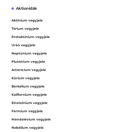
Aktionidák
Aktínium vegyjele
Tórium vegyjele
Protaktínium vegyjele
Urán vegyjele
Neptúnium vegyjele
Plutónium vegyjele
Amerícium vegyjele
Kűrium vegyjele
Berkélium vegyjele
Kalifornium vegyjele
Einsteinium vegyjele
Fermium vegyjele
Mendelévium vegyjele
Nobélium vegyjele