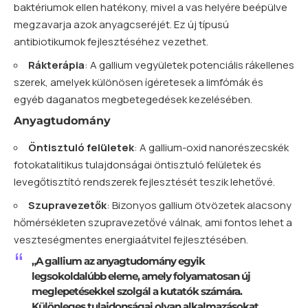
baktériumok ellen hatékony, mivel a vas helyére beépülve
megzavarja azok anyagcseréjét. Ez új típusú
antibiotikumok fejlesztéséhez vezethet.
Rákterápia
: A gallium vegyületek potenciális rákellenes
szerek, amelyek különösen ígéretesek a limfómák és
egyéb daganatos megbetegedések kezelésében.
Anyagtudomány
Öntisztuló felületek
: A gallium-oxid nanorészecskék
fotokatalitikus tulajdonságai öntisztuló felületek és
levegőtisztító rendszerek fejlesztését teszik lehetővé.
Szupravezetők
: Bizonyos gallium ötvözetek alacsony
hőmérsékleten szupravezetővé válnak, ami fontos lehet a
veszteségmentes energiaátvitel fejlesztésében.
„A gallium az anyagtudomány egyik
legsokoldalúbb eleme, amely folyamatosan új
meglepetésekkel szolgál a kutatók számára.
Különleges tulajdonságai olyan alkalmazásokat