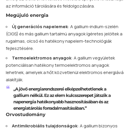
az információ tárolására és feldolgozására.
Megújuló energia
Új generációs napelemek
: A gallium-indium-szelén
(CIGS) és más gallium tartalmú anyagok ígéretes jelöltek a
rugalmas, olcsó és hatékony napelem-technológiák
fejlesztésére.
Termoelektromos anyagok
: A gallium vegyületek
potenciálisan hatékony termoelektromos anyagok
lehetnek, amelyek a hőt közvetlenül elektromos energiává
alakítják.
„A jövő energiarendszerei elképzelhetetlenek a
gallium nélkül. Ez az elem kulcsszerepet játszik a
napenergia hatékonyabb hasznosításában és az
energiatárolás forradalmasításában.”
Orvostudomány
Antimikrobiális tulajdonságok
: A gallium bizonyos