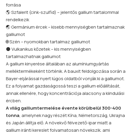
forrása
🌎 Szfalerit (cink-szulfid) – jelentős gallium tartalommal
rendelkezik
🌏 Germánium ércek – kisebb mennyiségben tartalmaznak
galliumot
🌐 Szén – nyomokban tartalmaz galliumot
🌑 Vulkanikus kőzetek – kis mennyiségben
tartalmazhatnak galliumot
A gallium kinyerése általában az alumíniumgyártás
melléktermékeként történik. A bauxit feldolgozása során a
Bayer-eljárással nyert lúgos oldatból vonják ki a galliumot.
Ez a folyamat gazdaságossá teszi a gallium előállítását,
annak ellenére, hogy koncentrációja alacsony a kiindulási
ércben.
A világ galliumtermelése évente körülbelül 300-400
tonna
, amelynek nagy részét Kína, Németország, Ukrajna
és Japán állítja elő. A növekvő félvezető-ipar miatt a
gallium iránti kereslet folyamatosan növekszik, ami