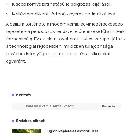
Kisebb környezeti hatású feldolgozási eljárások
Melléktermékként történő kinyerés optimalizálása
A gallium története a modern kémia egyik legérdekesebb
fejezete – a periódusos rendszer előrejelzésétől a LED-ek
forradalmáig. Ez az elem továbbra is kulcsszerepet játszik
a technológiai fejlődésben, miközben tulajdonságai
továbbra is lenyűgözik a tudósokat és a laikusokat
egyaránt.
Keresés
Érdekes cikkek
Juglon képlete és előfordulása