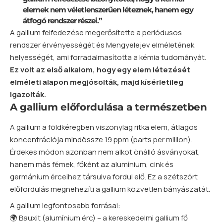
elemek nem véletlenszerűen léteznek, hanem egy
átfogó rendszer részei.”
A gallium felfedezése megerősítette a
periódusos
rendszer
érvényességét és Mengyelejev elméletének
helyességét, ami forradalmasította a kémia tudományát.
Ez volt az első alkalom, hogy egy elem létezését
elméleti alapon megjósolták, majd kísérletileg
igazolták.
A gallium előfordulása a természetben
A gallium a földkéregben viszonylag ritka elem, átlagos
koncentrációja mindössze 19 ppm (parts per million).
Érdekes módon azonban nem alkot önálló ásványokat,
hanem más fémek, főként az alumínium,
cink
és
germánium érceihez társulva fordul elő. Ez a szétszórt
előfordulás megnehezíti a gallium közvetlen bányászatát.
A gallium legfontosabb forrásai:
🌍 Bauxit (alumínium érc) – a kereskedelmi gallium fő