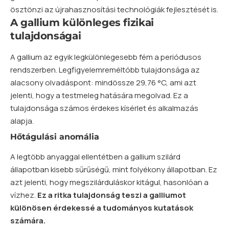
ösztönzi az újrahasznosítási technológiák fejlesztését is.
A gallium különleges fizikai
tulajdonságai
A gallium az egyik legkülönlegesebb fém a periódusos
rendszerben. Legfigyelemreméltóbb tulajdonsága az
alacsony olvadáspont: mindössze 29,76 °C, ami azt
jelenti, hogy a testmeleg hatására megolvad. Ez a
tulajdonsága számos érdekes kísérlet és alkalmazás
alapja.
Hőtágulási anomália
A legtöbb anyaggal ellentétben a gallium szilárd
állapotban kisebb sűrűségű, mint folyékony állapotban. Ez
azt jelenti, hogy megszilárduláskor kitágul, hasonlóan a
vízhez.
Ez a ritka tulajdonság teszi a galliumot
különösen érdekessé a tudományos kutatások
számára.