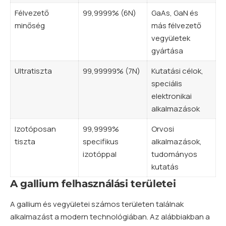
Félvezető
99,9999% (6N)
GaAs, GaN és
minőség
más félvezető
vegyületek
gyártása
Ultratiszta
99,99999% (7N)
Kutatási célok,
speciális
elektronikai
alkalmazások
Izotóposan
99,9999%
Orvosi
tiszta
specifikus
alkalmazások,
izotóppal
tudományos
kutatás
A gallium felhasználási területei
A gallium és vegyületei számos területen találnak
alkalmazást a modern technológiában. Az alábbiakban a