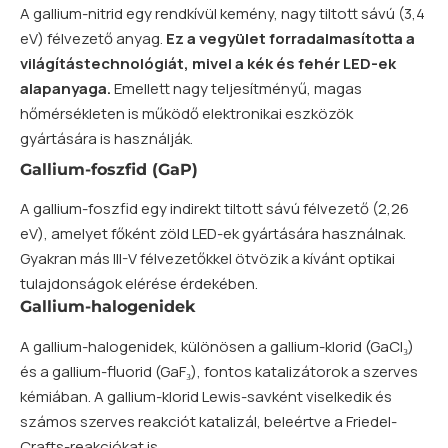
A gallium-nitrid egy rendkívül kemény, nagy tiltott sávú (3,4
eV) félvezető anyag.
Ez a
vegyület
forradalmasította a
világítástechnológiát, mivel a kék és fehér LED-ek
alapanyaga.
Emellett nagy teljesítményű, magas
hőmérsékleten is működő elektronikai eszközök
gyártására is használják.
Gallium-foszfid (GaP)
A gallium-foszfid egy indirekt tiltott sávú félvezető (2,26
eV), amelyet főként zöld LED-ek gyártására használnak.
Gyakran más III-V félvezetőkkel ötvözik a kívánt optikai
tulajdonságok elérése érdekében.
Gallium-halogenidek
A gallium-halogenidek, különösen a gallium-klorid (GaCl₃)
és a gallium-fluorid (GaF₃), fontos katalizátorok a szerves
kémiában. A gallium-klorid Lewis-savként viselkedik és
számos szerves reakciót katalizál, beleértve a Friedel-
Crafts-reakciókat is.