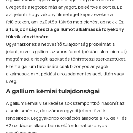
üveget és a legtöbb más anyagot, beleértve a bőrt is. Ez
azt jelenti, hogy vékony filmréteget képez ezeken a
felületeken, ami ezüstös-tükrös megjelenést ad nekik.
Ez
a tulajdonság teszi a galliumot alkalmassá folyékony
tükrök készítésére.
Ugyanakkor ez a nedvesítő tulajdonság problémát is
jelent, mivel a gallium számos fémet (például alumíniumot)
megtámad, elridegíti azokat és tönkreteszi szerkezetüket.
Ezért a gallium tárolására csak bizonyos anyagok
alkalmasak, mint például a rozsdamentes acél, titán vagy
üveg.
A gallium kémiai tulajdonságai
A gallium kémiai viselkedése sok szempontból hasonlít az
alumíniuméhoz, de számos egyedi jellemzővel is
rendelkezik. Leggyakoribb oxidációs állapota a +3, de +1 és
+2 oxidációs állapotban is előfordulhat bizonyos
vegyületekben.