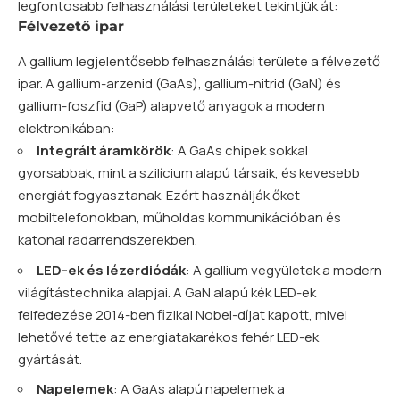
legfontosabb felhasználási területeket tekintjük át:
Félvezető ipar
A gallium legjelentősebb felhasználási területe a félvezető
ipar. A gallium-arzenid (GaAs), gallium-nitrid (GaN) és
gallium-foszfid (GaP) alapvető anyagok a modern
elektronikában:
Integrált áramkörök
: A GaAs chipek sokkal
gyorsabbak, mint a szilícium alapú társaik, és kevesebb
energiát fogyasztanak. Ezért használják őket
mobiltelefonokban, műholdas kommunikációban és
katonai radarrendszerekben.
LED-ek és lézerdiódák
: A gallium vegyületek a modern
világítástechnika alapjai. A GaN alapú kék LED-ek
felfedezése 2014-ben fizikai Nobel-díjat kapott, mivel
lehetővé tette az energiatakarékos fehér LED-ek
gyártását.
Napelemek
: A GaAs alapú napelemek a