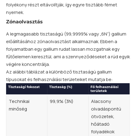
folyékony részt eltávolítják, így egyre tisztább fémet
nyernek.
Zónaolvasztás
A legmagasabb tisztaságú (99,9999% vagy „6N”) gallium
előállításához zónaolvasztást alkalmaznak. Ebben a
folyamatban egy gallium rudat lassan mozgatnak egy
fűtőelemen keresztül, ami a szennyeződéseket a rúd egyik
végére koncentrálja.
Az alábbi táblázat a különböző tisztaságú gallium
típusokat és felhasználási területeiket mutatja be:
Tisztasági fokozat
Tisztaság (%)
Fő felhasználási
területek
Technikai
99,9% (3N)
Alacsony
minőség
olvadáspontú
ötvözetek,
hőátadó
folyadékok