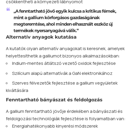
csökkentheti a környezeti lábnyomot
„A fenntartható jövő egyik kulcsa a kritikus fémek,
mint a gallium körforgásos gazdaságának
megteremtése, ahol minden elhasznált eszköz új
termékek nyersanyagává válik.”
Alternatív anyagok kutatása
A kutatók olyan alternatív anyagokat is keresnek, amelyek
helyettesíthetik a galliumot bizonyos alkalmazásokban:
Indium-mentes átlátszó vezető oxidok fejlesztése
Szilícium alapú alternatívák a GaN elektronikához
Szerves félvezetők fejlesztése a gallium vegyületek
kiváltására
Fenntartható bányászat és feldolgozás
A gallium fenntartható jövője érdekében a bányászati és
feldolgozási technológiák fejlesztése is folyamatban van:
Energiahatékonyabb kinyerési módszerek