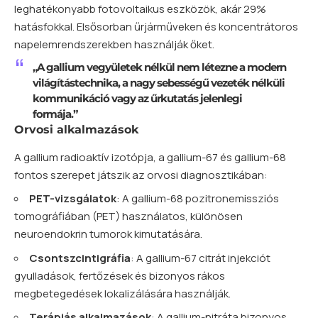
leghatékonyabb fotovoltaikus eszközök, akár 29%
hatásfokkal. Elsősorban űrjárműveken és koncentrátoros
napelemrendszerekben használják őket.
„A gallium vegyületek nélkül nem létezne a modern
világítástechnika, a nagy sebességű vezeték nélküli
kommunikáció vagy az űrkutatás jelenlegi
formája.”
Orvosi alkalmazások
A gallium radioaktív izotópja, a gallium-67 és gallium-68
fontos szerepet játszik az orvosi diagnosztikában:
PET-vizsgálatok
: A gallium-68 pozitronemissziós
tomográfiában (PET) használatos, különösen
neuroendokrin tumorok kimutatására.
Csontszcintigráfia
: A gallium-67 citrát injekciót
gyulladások, fertőzések és bizonyos rákos
megbetegedések lokalizálására használják.
Terápiás alkalmazások
: A gallium-nitráta bizonyos