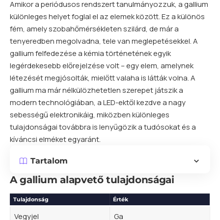
Amikor a periódusos rendszert tanulmányozzuk, a gallium
különleges helyet foglal el az elemek között. Ez a különös
fém, amely szobahőmérsékleten szilárd, de már a
tenyeredben megolvadna, tele van meglepetésekkel. A
gallium felfedezése a kémia történetének egyik
legérdekesebb előrejelzése volt – egy
elem
, amelynek
létezését megjósolták, mielőtt valaha is látták volna. A
gallium ma már nélkülözhetetlen szerepet játszik a
modern technológiában, a LED-ektől kezdve a nagy
sebességű elektronikáig, miközben különleges
tulajdonságai továbbra is lenyűgözik a tudósokat és a
kíváncsi elméket egyaránt.
Tartalom
A gallium alapvető tulajdonságai
Tulajdonság
Érték
Vegyjel
Ga