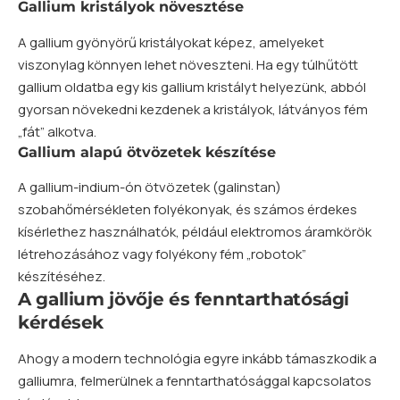
Gallium kristályok növesztése
A gallium gyönyörű kristályokat képez, amelyeket
viszonylag könnyen lehet növeszteni. Ha egy túlhűtött
gallium oldatba egy kis gallium kristályt helyezünk, abból
gyorsan növekedni kezdenek a kristályok, látványos fém
„fát” alkotva.
Gallium alapú ötvözetek készítése
A gallium-indium-ón ötvözetek (galinstan)
szobahőmérsékleten folyékonyak, és számos érdekes
kísérlethez használhatók, például elektromos áramkörök
létrehozásához vagy folyékony fém „robotok”
készítéséhez.
A gallium jövője és fenntarthatósági
kérdések
Ahogy a modern technológia egyre inkább támaszkodik a
galliumra, felmerülnek a fenntarthatósággal kapcsolatos