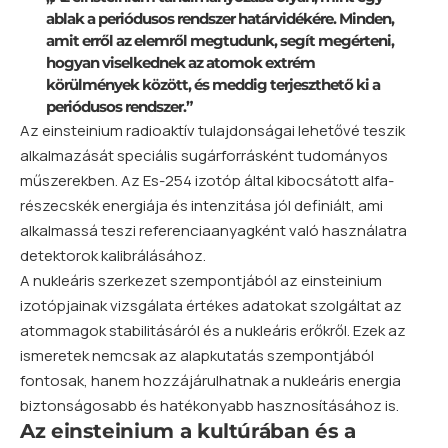
ablak a periódusos rendszer határvidékére. Minden,
amit erről az elemről megtudunk, segít megérteni,
hogyan viselkednek az atomok extrém
körülmények között, és meddig terjeszthető ki a
periódusos rendszer.”
Az einsteinium radioaktív tulajdonságai lehetővé teszik
alkalmazását speciális sugárforrásként tudományos
műszerekben. Az Es-254 izotóp által kibocsátott alfa-
részecskék energiája és intenzitása jól definiált, ami
alkalmassá teszi referenciaanyagként való használatra
detektorok kalibrálásához.
A nukleáris szerkezet szempontjából az einsteinium
izotópjainak vizsgálata értékes adatokat szolgáltat az
atommagok stabilitásáról és a nukleáris erőkről. Ezek az
ismeretek nemcsak az alapkutatás szempontjából
fontosak, hanem hozzájárulhatnak a nukleáris energia
biztonságosabb és hatékonyabb hasznosításához is.
Az einsteinium a kultúrában és a