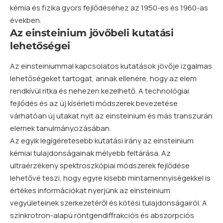
kémia és fizika gyors fejlődéséhez az 1950-es és 1960-as
években.
Az einsteinium jövőbeli kutatási
lehetőségei
Az einsteiniummal kapcsolatos kutatások jövője izgalmas
lehetőségeket tartogat, annak ellenére, hogy az elem
rendkívül ritka és nehezen kezelhető. A technológiai
fejlődés és az új kísérleti módszerek bevezetése
várhatóan új utakat nyit az einsteinium és más transzurán
elemek tanulmányozásában.
Az egyik legígéretesebb kutatási irány az einsteinium
kémiai tulajdonságainak mélyebb feltárása. Az
ultraérzékeny spektroszkópiai módszerek fejlődése
lehetővé teszi, hogy egyre kisebb mintamennyiségekkel is
értékes információkat nyerjünk az einsteinium
vegyületeinek szerkezetéről és kötési tulajdonságairól. A
szinkrotron-alapú röntgendiffrakciós és abszorpciós