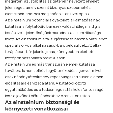
megérteni az „stabilitás szigetének” nevezett elméleti
jelenséget, amely szerint bizonyos szupernehéz
elemeknek lehetnek meglepően stabil izotópjaik.
Az einsteinium potenciális gyakorlati alkalmazásainak
kutatása is folytatódik, bár ezek valószínűleg mindig is
korlátozott jelentőségűek maradnak az elem ritkasága
miatt. Az einsteinium alfa-sugárzása felhasználható lehet
speciális orvosi alkalmazásokban, például célzott alfa-
terápiában, bár jelenleg más, könnyebben elérhető
izotópok használata praktikusabb.
Az einsteinium és más transzurán elemek kutatása
továbbra is nemzetközi együttműködést igényel, mivel
csak néhány létesítmény képes világszerte ilyen elemek
előállítására és vizsgálatára. A kutatók közötti
együttműködés és a tudásmegosztás kulcsfontosságú
lesz a jövőbeli előrelépésekhez ezen a területen.
Az einsteinium biztonsági és
környezeti vonatkozásai