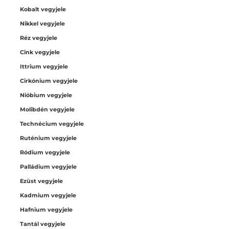
Kobalt vegyjele
Nikkel vegyjele
Réz vegyjele
Cink vegyjele
Ittrium vegyjele
Cirkónium vegyjele
Nióbium vegyjele
Molibdén vegyjele
Technécium vegyjele
Ruténium vegyjele
Ródium vegyjele
Palládium vegyjele
Ezüst vegyjele
Kadmium vegyjele
Hafnium vegyjele
Tantál vegyjele