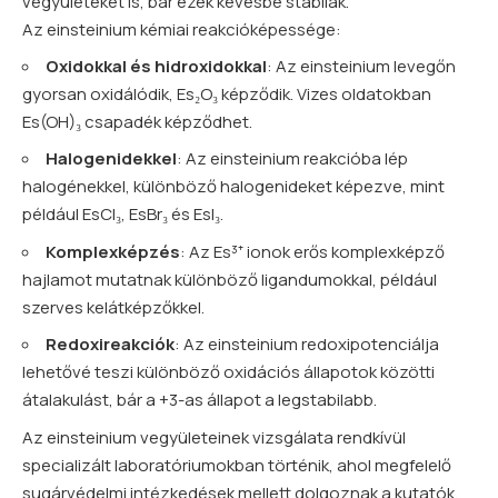
vegyületeket is, bár ezek kevésbé stabilak.
Az einsteinium kémiai reakcióképessége:
Oxidokkal és hidroxidokkal
: Az einsteinium levegőn
gyorsan oxidálódik, Es₂O₃ képződik. Vizes oldatokban
Es(OH)₃ csapadék képződhet.
Halogenidekkel
: Az einsteinium reakcióba lép
halogénekkel, különböző halogenideket képezve, mint
például EsCl₃, EsBr₃ és EsI₃.
Komplexképzés
: Az Es³⁺ ionok erős komplexképző
hajlamot mutatnak különböző ligandumokkal, például
szerves kelátképzőkkel.
Redoxireakciók
: Az einsteinium redoxipotenciálja
lehetővé teszi különböző oxidációs állapotok közötti
átalakulást, bár a +3-as állapot a legstabilabb.
Az einsteinium vegyületeinek vizsgálata rendkívül
specializált laboratóriumokban történik, ahol megfelelő
sugárvédelmi intézkedések mellett dolgoznak a kutatók.