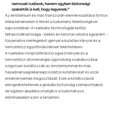
nemcsak tudósok, hanem egyben biztonsági
szakértők is kell, hogy legyenek.”
Az einsteinium és más transzurán elemek kutatása fontos
etikai kérdéseket is felvet a tudomány felelősségével
kapcsolatban. A nukleáris technológiák kettős
felhasználhatósága – békés és katonai célokra egyaránt –
folyamatos mérlegelést igényel a kutatási irányok és a
nemzetközi együttműködések tekintetében.
A nukleáris nonproliferációs egyezmények és a
nemzetközi atomenergia-ügynökség szabályozásai
szigorúan korlátozzák az einsteiniummal és más
hasadóanyagokkal kapcsolatos kutatásokat és azok
eredményeinek megosztását. Ezek a korlátozások
elengedhetetlenek a globális biztonság szempontjából,
de egyben akadályozhatják is a tudományos
előrehaladást ezen a területen.