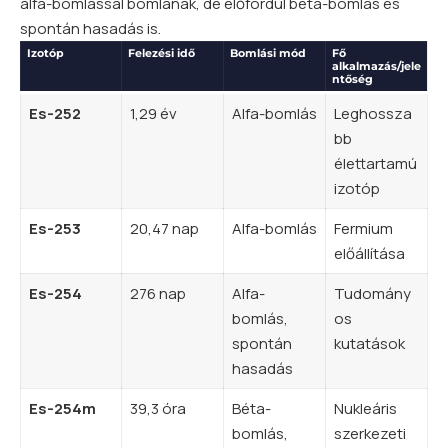
alfa-bomlással bomlanak, de előfordul béta-bomlás és
spontán hasadás is.
Izotóp
Felezési idő
Bomlási mód
Fő
alkalmazás/jele
ntőség
Es-252
1,29 év
Alfa-bomlás
Leghossza
bb
élettartamú
izotóp
Es-253
20,47 nap
Alfa-bomlás
Fermium
előállítása
Es-254
276 nap
Alfa-
Tudomány
bomlás,
os
spontán
kutatások
hasadás
Es-254m
39,3 óra
Béta-
Nukleáris
bomlás,
szerkezeti