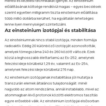
mérési és kezelési technikákat igényel. Az einsteinium
előállításának költsége rendkívül magas – egyes becslések
szerint egyetlen milligramm tiszta einsteinium előállítása
több millió dollárba kerülhet, ha egyáltalán lehetséges
lenne ilyen mennyiséget szintetizálni.
Az einsteinium izotópjai és stabilitása
Az einsteiniumnak nincs stabil izotópja, minden formája
radioaktív. Eddig 20 különböző izotópját azonosították,
amelyek tömegszáma 240 és 260 között változik. Ezek
közül a leghosszabb élettartamú az Es-252, amelynek
felezési ideje körülbelül 1,29 év, valamint az Es-254,
amelynek felezési ideje körülbelül 276 nap.
Az einsteinium izotópjainak instabilitása jól mutatja a
transzurán elemek általános tulajdonságát: minél
nagyobb az
atom
rendszáma, annál instabilabb, mivel az
atommagban lévő protonok közötti elektromos taszítás
egyre erősebbé válik. Az einsteinium izotópjai elsősorban