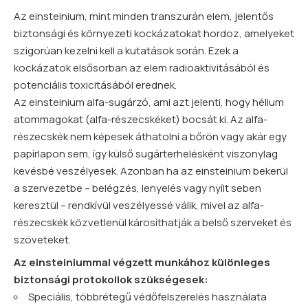
Az einsteinium, mint minden transzurán elem, jelentős
biztonsági és környezeti kockázatokat hordoz, amelyeket
szigorúan kezelni kell a kutatások során. Ezek a
kockázatok elsősorban az elem radioaktivitásából és
potenciális toxicitásából erednek.
Az einsteinium alfa-sugárzó, ami azt jelenti, hogy hélium
atommagokat (alfa-részecskéket) bocsát ki. Az alfa-
részecskék nem képesek áthatolni a bőrön vagy akár egy
papírlapon sem, így külső sugárterhelésként viszonylag
kevésbé veszélyesek. Azonban ha az einsteinium bekerül
a szervezetbe – belégzés, lenyelés vagy nyílt seben
keresztül – rendkívül veszélyessé válik, mivel az alfa-
részecskék közvetlenül károsíthatják a belső szerveket és
szöveteket.
Az einsteiniummal végzett munkához különleges
biztonsági protokollok szükségesek:
Speciális, többrétegű védőfelszerelés használata