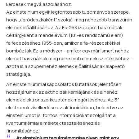
kérdések megválaszolásához.
Az einsteinium egyik legfontosabb tudományos szerepe,
hogy „ugródeszkaként” szolgál még nehezebb transzurán
elemek előállításához. Az Es-253 izotópot használták
céltárgyként a mendelévium (101-es rendszámú elem)
felfedezéséhez 1955-ben, amikor alfa-részecskékkel
bombázták. Ez a módszer – amikor egy már ismert nehéz
elemet használnak még nehezebb elemek szintéziséhez –
azóta is a szupernehéz elemek előállításának alapvető
stratégiája.
Az einsteiniummal kapcsolatos kutatások jelentősen
hozzájárulnak az aktinoidák kémiájának és a nehéz
elemek elektronszerkezetének megértéséhez. Az 5f
elektronok viselkedése az aktinoidákban, beleértve az
einsteiniumot is, fontos információkat szolgáltat a
kvantumkémiai elméletek teszteléséhez és
finomításához.
„Az einsteinium tanulmányozása olyan, mint egy