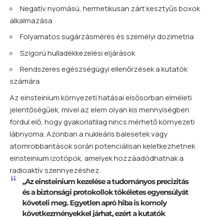
Negatív nyomású, hermetikusan zárt kesztyűs boxok
alkalmazása
Folyamatos sugárzásmérés és személyi dozimetria
Szigorú hulladékkezelési eljárások
Rendszeres egészségügyi ellenőrzések a kutatók
számára
Az einsteinium környezeti hatásai elsősorban elméleti
jelentőségűek, mivel az elem olyan kis mennyiségben
fordul elő, hogy gyakorlatilag nincs mérhető környezeti
lábnyoma. Azonban a nukleáris balesetek vagy
atomrobbantások során potenciálisan keletkezhetnek
einsteinium izotópok, amelyek hozzáadódhatnak a
radioaktív szennyezéshez.
„Az einsteinium kezelése a tudományos precizitás
és a biztonsági protokollok tökéletes egyensúlyát
követeli meg. Egyetlen apró hiba is komoly
következményekkel járhat, ezért a kutatók