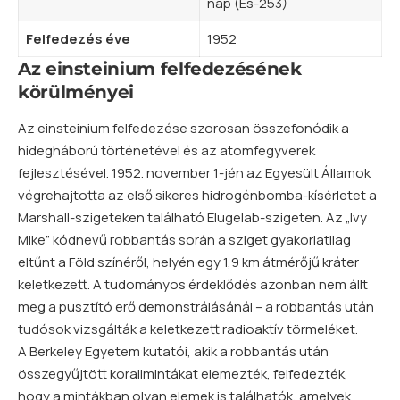
nap (Es-253)
Felfedezés éve
1952
Az einsteinium felfedezésének
körülményei
Az einsteinium felfedezése szorosan összefonódik a
hidegháború történetével és az atomfegyverek
fejlesztésével. 1952. november 1-jén az Egyesült Államok
végrehajtotta az első sikeres hidrogénbomba-kísérletet a
Marshall-szigeteken található Elugelab-szigeten. Az „Ivy
Mike” kódnevű robbantás során a sziget gyakorlatilag
eltűnt a Föld színéről, helyén egy 1,9 km átmérőjű kráter
keletkezett. A tudományos érdeklődés azonban nem állt
meg a pusztító erő demonstrálásánál – a robbantás után
tudósok vizsgálták a keletkezett radioaktív törmeléket.
A Berkeley Egyetem kutatói, akik a robbantás után
összegyűjtött korallmintákat elemezték, felfedezték,
hogy a mintákban olyan elemek is találhatók, amelyek