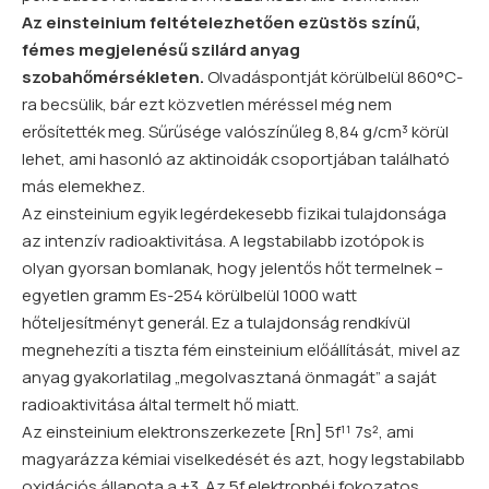
Az einsteinium feltételezhetően ezüstös színű,
fémes megjelenésű szilárd anyag
szobahőmérsékleten.
Olvadáspontját körülbelül 860°C-
ra becsülik, bár ezt közvetlen méréssel még nem
erősítették meg. Sűrűsége valószínűleg 8,84 g/cm³ körül
lehet, ami hasonló az aktinoidák csoportjában található
más elemekhez.
Az einsteinium egyik legérdekesebb fizikai tulajdonsága
az intenzív radioaktivitása. A legstabilabb izotópok is
olyan gyorsan bomlanak, hogy jelentős hőt termelnek –
egyetlen gramm Es-254 körülbelül 1000 watt
hőteljesítményt generál. Ez a tulajdonság rendkívül
megnehezíti a tiszta fém einsteinium előállítását, mivel az
anyag gyakorlatilag „megolvasztaná önmagát” a saját
radioaktivitása által termelt hő miatt.
Az einsteinium elektronszerkezete [Rn] 5f¹¹ 7s², ami
magyarázza kémiai viselkedését és azt, hogy legstabilabb
oxidációs állapota a +3. Az 5f
elektronhéj
fokozatos