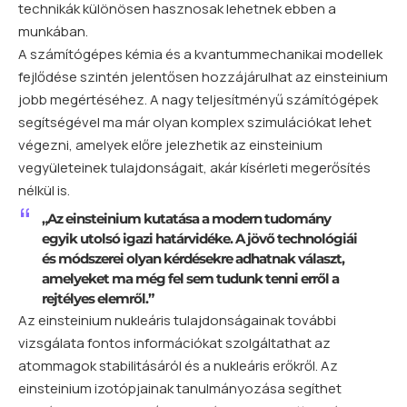
technikák különösen hasznosak lehetnek ebben a
munkában.
A számítógépes kémia és a kvantummechanikai modellek
fejlődése szintén jelentősen hozzájárulhat az einsteinium
jobb megértéséhez. A nagy teljesítményű számítógépek
segítségével ma már olyan komplex szimulációkat lehet
végezni, amelyek előre jelezhetik az einsteinium
vegyületeinek tulajdonságait, akár kísérleti megerősítés
nélkül is.
„Az einsteinium kutatása a modern tudomány
egyik utolsó igazi határvidéke. A jövő technológiái
és módszerei olyan kérdésekre adhatnak választ,
amelyeket ma még fel sem tudunk tenni erről a
rejtélyes elemről.”
Az einsteinium nukleáris tulajdonságainak további
vizsgálata fontos információkat szolgáltathat az
atommagok stabilitásáról és a nukleáris erőkről. Az
einsteinium izotópjainak tanulmányozása segíthet