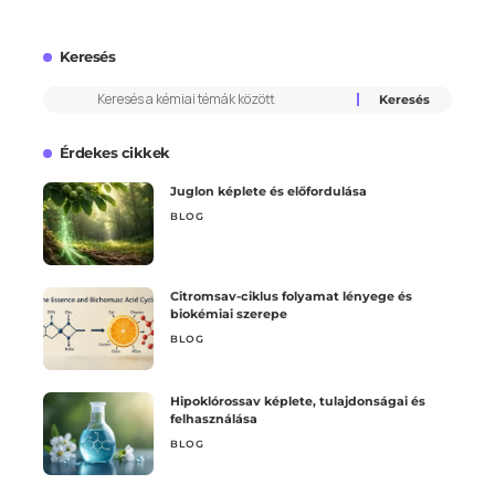
Keresés
Érdekes cikkek
Juglon képlete és előfordulása
BLOG
Citromsav-ciklus folyamat lényege és
biokémiai szerepe
BLOG
Hipoklórossav képlete, tulajdonságai és
felhasználása
BLOG