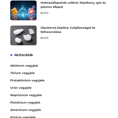
Halmazállapotok: szilárd, folyékony, gáz és
plazma állapot
BLOG
Glaubersó képlete, tulajdonságai és
felhasználása
BLOG
Aktionidák
Aktínium vegyjele
Tórium vegyjele
Protaktínium vegyjele
Urán vegyjele
Neptúnium vegyjele
Plutónium vegyjele
Amerícium vegyjele
Kűrium vegyjele