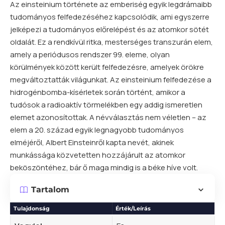
Az einsteinium története az emberiség egyik legdrámaibb
tudományos felfedezéséhez kapcsolódik, ami egyszerre
jelképezi a tudományos előrelépést és az atomkor sötét
oldalát. Ez a rendkívül ritka, mesterséges transzurán
elem
,
amely a
periódusos rendszer
99. eleme, olyan
körülmények között került felfedezésre, amelyek örökre
megváltoztatták világunkat. Az einsteinium felfedezése a
hidrogénbomba-kísérletek során történt, amikor a
tudósok a radioaktív törmelékben egy addig ismeretlen
elemet azonosítottak. A névválasztás nem véletlen – az
elem a 20. század egyik legnagyobb tudományos
elméjéről, Albert Einsteinről kapta nevét, akinek
munkássága közvetetten hozzájárult az atomkor
beköszöntéhez, bár ő maga mindig is a béke híve volt.
Tartalom
Tulajdonság
Érték/Leírás