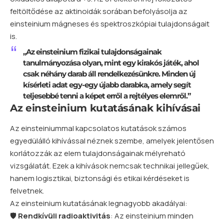
feltöltődése az aktinoidák sorában befolyásolja az
einsteinium mágneses és spektroszkópiai tulajdonságait
is.
„Az einsteinium fizikai tulajdonságainak
tanulmányozása olyan, mint egy kirakós játék, ahol
csak néhány darab áll rendelkezésünkre. Minden új
kísérleti adat egy-egy újabb darabka, amely segít
teljesebbé tenni a képet erről a rejtélyes elemről.”
Az einsteinium kutatásának kihívásai
Az einsteiniummal kapcsolatos kutatások számos
egyedülálló kihívással néznek szembe, amelyek jelentősen
korlátozzák az elem tulajdonságainak mélyreható
vizsgálatát. Ezek a kihívások nemcsak technikai jellegűek,
hanem logisztikai, biztonsági és etikai kérdéseket is
felvetnek.
Az einsteinium kutatásának legnagyobb akadályai:
🛡️
Rendkívüli radioaktivitás
: Az einsteinium minden