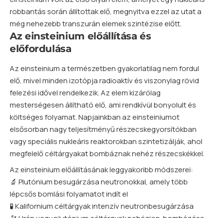
robbantás során állítottak elő, megnyitva ezzel az utat a
még nehezebb transzurán elemek szintézise előtt.
Az einsteinium előállítása és
előfordulása
Az einsteinium a természetben gyakorlatilag nem fordul
elő, mivel minden izotópja radioaktív és viszonylag rövid
felezési idővel rendelkezik. Az elem kizárólag
mesterségesen állítható elő, ami rendkívül bonyolult és
költséges folyamat. Napjainkban az einsteiniumot
elsősorban nagy teljesítményű részecskegyorsítókban
vagy speciális nukleáris reaktorokban szintetizálják, ahol
megfelelő céltárgyakat bombáznak nehéz részecskékkel.
Az einsteinium előállításának leggyakoribb módszerei:
🔬 Plutónium besugárzása neutronokkal, amely több
lépcsős bomlási folyamatot indít el
🧪 Kalifornium céltárgyak intenzív neutronbesugárzása