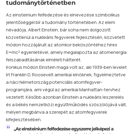
tudománytörténetben
Az einsteinium felfedezése és elnevezése szimbolikus
jelentőséggel bír a tudomány történetében. Az elem
névadója, Albert Einstein, bár soha nem dolgozott
közvetlenül a nukleáris fegyverek fejlesztésén, közvetett
módon hozzájárult az atomkor beköszöntéhez híres
E=mc² egyenletével, amely megalapozta az atomenergia
felszabadításának elméleti hátterét.
Ironikus módon Einstein maga volt az, aki 1939-ben levelet
írt Franklin D. Roosevelt amerikai elnöknek, figyelmeztetve
a náci Németország potenciális atomfegyver-
programjára, ami végül az amerikai Manhattan-tervhez
vezetett. Később azonban Einstein a nukleáris leszerelés
és a békés nemzetközi együttműködés szószólójává vált,
mélyen megbánva a szerepét az atomfegyverek
kifejlesztésében.
„Az einsteinium felfedezése egyszerre jelképezi a