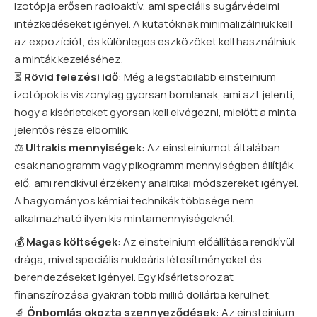
izotópja erősen radioaktív, ami speciális sugárvédelmi
intézkedéseket igényel. A kutatóknak minimalizálniuk kell
az expozíciót, és különleges eszközöket kell használniuk
a minták kezeléséhez.
⏳
Rövid felezési idő
: Még a legstabilabb einsteinium
izotópok is viszonylag gyorsan bomlanak, ami azt jelenti,
hogy a kísérleteket gyorsan kell elvégezni, mielőtt a minta
jelentős része elbomlik.
⚖️
Ultrakis mennyiségek
: Az einsteiniumot általában
csak nanogramm vagy pikogramm mennyiségben állítják
elő, ami rendkívül érzékeny analitikai módszereket igényel.
A hagyományos kémiai technikák többsége nem
alkalmazható ilyen kis mintamennyiségeknél.
💰
Magas költségek
: Az einsteinium előállítása rendkívül
drága, mivel speciális nukleáris létesítményeket és
berendezéseket igényel. Egy kísérletsorozat
finanszírozása gyakran több millió dollárba kerülhet.
🔬
Önbomlás okozta szennyeződések
: Az einsteinium