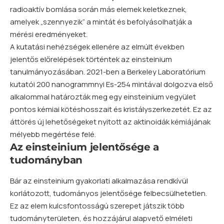
radioaktív bomlása során más elemek keletkeznek,
amelyek „szennyezik” a mintát és befolyásolhatják a
mérési eredményeket.
A kutatási nehézségek ellenére az elmúlt években
jelentős előrelépések történtek az einsteinium
tanulmányozásában. 2021-ben a Berkeley Laboratórium
kutatói 200 nanogrammnyi Es-254 mintával dolgozva első
alkalommal határozták meg egy einsteinium vegyület
pontos kémiai kötéshosszait és kristályszerkezetét. Ez az
áttörés új lehetőségeket nyitott az aktinoidák kémiájának
mélyebb megértése felé.
Az einsteinium jelentősége a
tudományban
Bár az einsteinium gyakorlati alkalmazása rendkívül
korlátozott, tudományos jelentősége felbecsülhetetlen.
Ez az elem kulcsfontosságú szerepet játszik több
tudományterületen, és hozzájárul alapvető elméleti