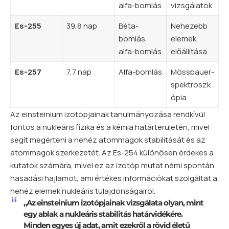
alfa-bomlás
vizsgálatok
Es-255
39,8 nap
Béta-
Nehezebb
bomlás,
elemek
alfa-bomlás
előállítása
Es-257
7,7 nap
Alfa-bomlás
Mössbauer-
spektroszk
ópia
Az einsteinium izotópjainak tanulmányozása rendkívül
fontos a nukleáris fizika és a kémia határterületén, mivel
segít megérteni a nehéz atommagok stabilitását és az
atommagok szerkezetét. Az Es-254 különösen érdekes a
kutatók számára, mivel ez az izotóp mutat némi spontán
hasadási hajlamot, ami értékes információkat szolgáltat a
nehéz elemek nukleáris tulajdonságairól.
„Az einsteinium izotópjainak vizsgálata olyan, mint
egy ablak a nukleáris stabilitás határvidékére.
Minden egyes új adat, amit ezekről a rövid életű