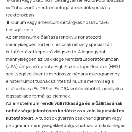
🔭 Urán vagy plutónium céltárgyak nehézion-bombázása
🧫 Többszörös neutronbefogási reakciók speciális
reaktorokban
🔋 Curium vagy amerícium céltárgyak hosszú távú
besugárzása
Az einsteinium előállítása rendkívül korlátozott
mennyiségben történik, és csak néhány specializált
kutatóintézet képes rá világszerte. A legnagyobb
mennyiségben az Oak Ridge Nemzeti Laboratóriumban
(USA) állítják elő, ahol a High Flux Isotope Reactor (HFIR)
segítségével évente mindössze néhány mikrogrammnyi
einsteiniumot tudnak szintetizálni. Ez a mennyiség is
elsősorban a Es-253 és Es-254 izotópokból áll, amelyek a
legstabilabb formái az elemnek.
Az einsteinium rendkívüli ritkasága és előállításának
nehézsége jelentősen korlátozza a vele kapcsolatos
kutatásokat.
A tudósok gyakran csak nanogramm vagy
pikogramm mennyiségekkel dolgozhatnak, ami különleges