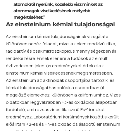
atomokról nyerünk, közelebb visz minket az
atommagok viselkedésének mélyebb
megértéséhez.”
Az einsteinium kémiai tulajdonságai
Az einsteinium kémiai tulajdonságainak vizsgálata
különösen nehéz feladat, mivel az elem rendkívül ritka,
radioaktív és csak mikroszkopikus mennyiségekben áll
rendelkezésre. Ennek ellenére a tudósok az elmúlt
évtizedekben jelentős eredményeket értek el az
einsteinium kémiai viselkedésének megismerésében.
Az einsteinium az aktinoidák csoportjába tartozik, és
kémiai tulajdonságai hasonlóak a csoportban őt
megelőző elemekhez, különösen a kaliforniumhoz. Vizes
oldatokban leggyakrabban +3-as oxidációs állapotban
fordul elő, ami rózsaszínes-lila színű Es³⁺ ionokat
eredményez. Laboratóriumi körülmények között sikerült
előállítani +2-es és +4-es oxidációs állapotú einsteinium