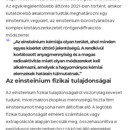
Az egyik legjelentősebb áttörés 2021-ben történt, amikor
kutatók első alkalommal tudták meghatározni egy
einsteinium
vegyület
, az einsteinium-borostyánkősav
komplex kristályszerkezetét röntgendiffrakciós
módszerrel.
„Az einsteinium kémiája olyan terület, ahol minden
egyes kísérlet úttörő jelentőségű. A rendkívül
korlátozott anyagmennyiség és a magas
radioaktivitás miatt olyan módszereket kell
alkalmazni, amelyek a hagyományos kémiai
elemzések határain túlmutatnak.”
Az einsteinium fizikai tulajdonságai
Az einsteinium fizikai tulajdonságairól viszonylag keveset
tudunk, mivel makroszkopikus mennyiségű tiszta fém
einsteiniumot még soha nem állítottak elő. A legtöbb
fizikai tulajdonságát elméleti számítások vagy
extrapolációk alapján becsülik meg, összehasonlítva a
periódusos rendszerben hozzá közel álló elemekkel.