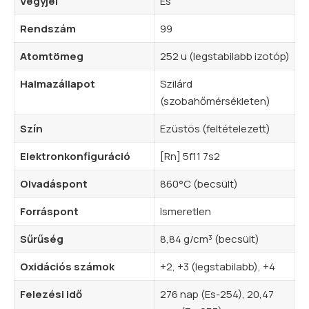
Vegyjel
Es
Rendszám
99
Atomtömeg
252 u (legstabilabb izotóp)
Halmazállapot
Szilárd
(szobahőmérsékleten)
Szín
Ezüstös (feltételezett)
Elektronkonfiguráció
[Rn] 5f11 7s2
Olvadáspont
860°C (becsült)
Forráspont
Ismeretlen
Sűrűség
8,84 g/cm³ (becsült)
Oxidációs számok
+2, +3 (legstabilabb), +4
Felezési idő
276 nap (Es-254), 20,47