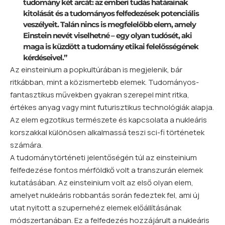
tudomány két arcát: az emberi tudás határainak
kitolását és a tudományos felfedezések potenciális
veszélyeit. Talán nincs is megfelelőbb elem, amely
Einstein nevét viselhetné – egy olyan tudósét, aki
maga is küzdött a tudomány etikai felelősségének
kérdéseivel.”
Az einsteinium a popkultúrában is megjelenik, bár
ritkábban, mint a közismertebb elemek. Tudományos-
fantasztikus művekben gyakran szerepel mint ritka,
értékes anyag vagy mint futurisztikus technológiák alapja.
Az elem egzotikus természete és kapcsolata a nukleáris
korszakkal különösen alkalmassá teszi sci-fi történetek
számára.
A tudománytörténeti jelentőségén túl az einsteinium
felfedezése fontos mérföldkő volt a transzurán elemek
kutatásában. Az einsteinium volt az első olyan elem,
amelyet nukleáris robbantás során fedeztek fel, ami új
utat nyitott a szupernehéz elemek előállításának
módszertanában. Ez a felfedezés hozzájárult a nukleáris