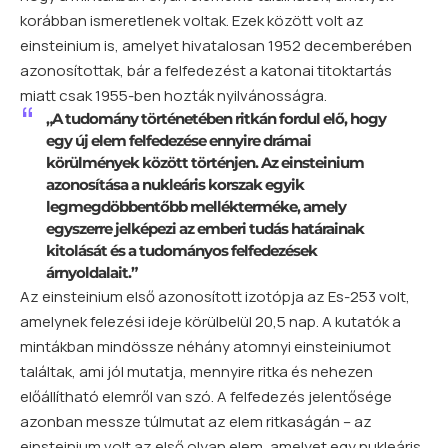
korábban ismeretlenek voltak. Ezek között volt az
einsteinium is, amelyet hivatalosan 1952 decemberében
azonosítottak, bár a felfedezést a katonai titoktartás
miatt csak 1955-ben hozták nyilvánosságra.
„A tudomány történetében ritkán fordul elő, hogy
egy új elem felfedezése ennyire drámai
körülmények között történjen. Az einsteinium
azonosítása a nukleáris korszak egyik
legmegdöbbentőbb mellékterméke, amely
egyszerre jelképezi az emberi tudás határainak
kitolását és a tudományos felfedezések
árnyoldalait.”
Az einsteinium első azonosított izotópja az Es-253 volt,
amelynek felezési ideje körülbelül 20,5 nap. A kutatók a
mintákban mindössze néhány atomnyi einsteiniumot
találtak, ami jól mutatja, mennyire ritka és nehezen
előállítható elemről van szó. A felfedezés jelentősége
azonban messze túlmutat az elem ritkaságán – az
einsteinium volt az első olyan elem, amelyet egy nukleáris