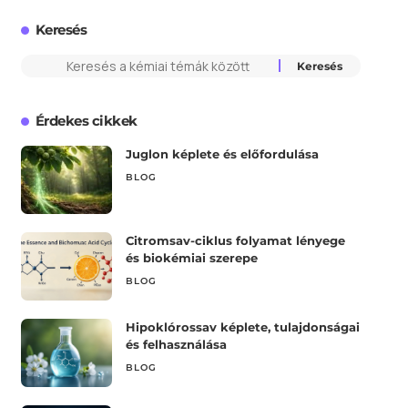
Keresés
Érdekes cikkek
Juglon képlete és előfordulása
BLOG
Citromsav-ciklus folyamat lényege
és biokémiai szerepe
BLOG
Hipoklórossav képlete, tulajdonságai
és felhasználása
BLOG