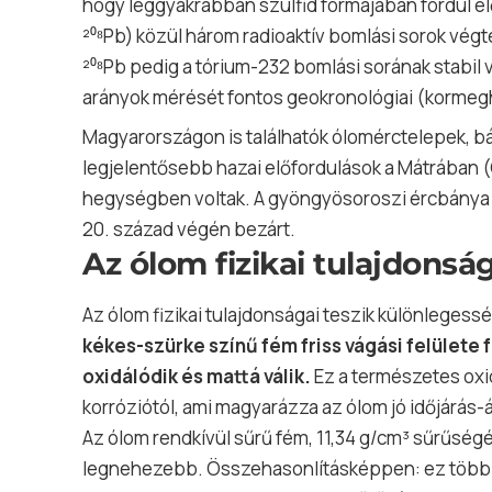
hogy leggyakrabban szulfid formájában fordul elő.
²⁰⁸Pb) közül három radioaktív bomlási sorok végt
²⁰⁸Pb pedig a tórium-232 bomlási sorának stabil
arányok mérését fontos geokronológiai (kormeg
Magyarországon is találhatók ólomérctelepek, 
legjelentősebb hazai előfordulások a Mátrában 
hegységben voltak. A gyöngyösoroszi ércbánya év
20. század végén bezárt.
Az ólom fizikai tulajdonsá
Az ólom fizikai tulajdonságai teszik különleges
kékes-szürke színű fém friss vágási felülete
oxidálódik és mattá válik.
Ez a természetes oxid
korróziótól, ami magyarázza az ólom jó időjárás-á
Az ólom rendkívül sűrű fém, 11,34 g/cm³ sűrűségé
legnehezebb. Összehasonlításképpen: ez több mi