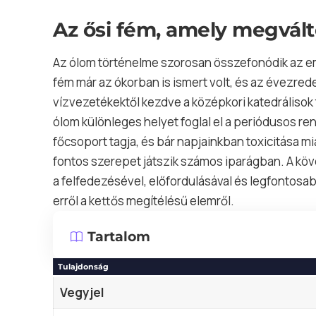
Az ősi fém, amely megváltoz
Az ólom történelme szorosan összefonódik az em
fém már az ókorban is ismert volt, és az évezred
vízvezetékektől kezdve a középkori katedrálisok 
ólom különleges helyet foglal el a periódusos 
főcsoport tagja, és bár napjainkban toxicitása mi
fontos szerepet játszik számos iparágban. A k
a felfedezésével, előfordulásával és legfontosa
erről a kettős megítélésű elemről.
Tartalom
Tulajdonság
Vegyjel