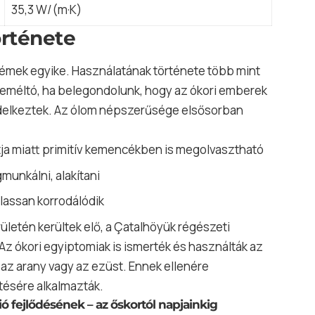
35,3 W/(m·K)
örténete
fémek egyike. Használatának története több mint
reméltó, ha belegondolunk, hogy az ókori emberek
ndelkeztek. Az ólom népszerűsége elsősorban
ja miatt primitív kemencékben is megolvasztható
unkálni, alakítani
lassan korrodálódik
ületén kerültek elő, a Çatalhöyük régészeti
. Az ókori egyiptomiak is ismerték és használták az
 az arany vagy az ezüst. Ennek ellenére
ésére alkalmazták.
ió fejlődésének – az őskortól napjainkig