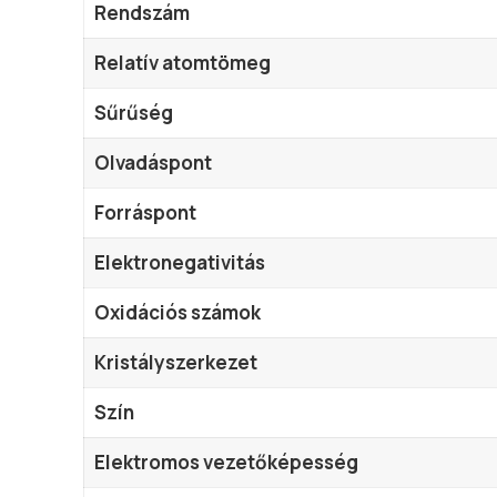
Rendszám
Relatív atomtömeg
Sűrűség
Olvadáspont
Forráspont
Elektronegativitás
Oxidációs számok
Kristályszerkezet
Szín
Elektromos vezetőképesség