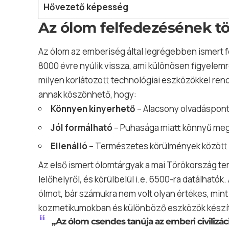
Hővezető képesség
Az ólom felfedezésének t
Az ólom az emberiség által legrégebben ismert 
8000 évre nyúlik vissza, ami különösen figyelem
milyen korlátozott technológiai eszközökkel re
annak köszönhető, hogy:
Könnyen kinyerhető
– Alacsony olvadáspont
Jól formálható
– Puhasága miatt könnyű megm
Ellenálló
– Természetes körülmények között 
Az első ismert ólomtárgyak a mai Törökország ter
lelőhelyről, és körülbelül i.e. 6500-ra datálhatók
ólmot, bár számukra nem volt olyan értékes, mint
kozmetikumokban és különböző eszközök készít
„Az ólom csendes tanúja az emberi civilizác