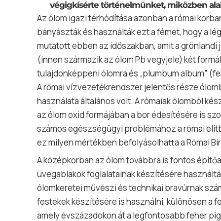
végigkísérte történelmünket, miközben alakí
Az ólom igazi térhódítása azonban a római korba
bányászták és használták ezt a fémet, hogy a l
mutatott ebben az időszakban, amit a grönlandi 
(innen származik az ólom Pb vegyjele) két formá
tulajdonképpeni ólomra és „plumbum album” (feh
A római vízvezetékrendszer jelentős része ólombó
használata általános volt. A rómaiak ólomból kész
az ólom oxid formájában a bor édesítésére is szo
számos egészségügyi problémához a római elitben,
ez milyen mértékben befolyásolhatta a Római Bi
A középkorban az ólom továbbra is fontos építő
üvegablakok foglalatainak készítésére használtá
ólomkeretei művészi és technikai bravúrnak szá
festékek készítésére is használni, különösen a 
amely évszázadokon át a legfontosabb fehér pig