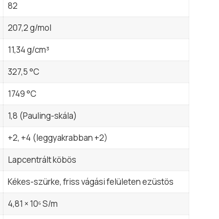
82
207,2 g/mol
11,34 g/cm³
327,5 °C
1749 °C
1,8 (Pauling-skála)
+2, +4 (leggyakrabban +2)
Lapcentrált köbös
Kékes-szürke, friss vágási felületen ezüstös
4,81 × 10⁶ S/m