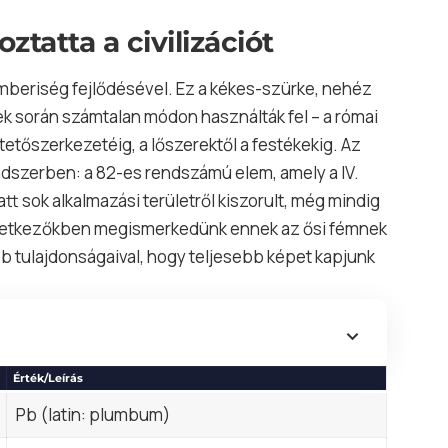
tatta a civilizációt
beriség fejlődésével. Ez a kékes-szürke, nehéz
ek során számtalan módon használták fel – a római
tetőszerkezetéig, a lőszerektől a festékekig. Az
rendszerben: a 82-es rendszámú
elem
, amely a IV.
att sok alkalmazási területről kiszorult, még mindig
övetkezőkben megismerkedünk ennek az ősi fémnek
bb tulajdonságaival, hogy teljesebb képet kapjunk
Érték/Leírás
Pb (latin: plumbum)