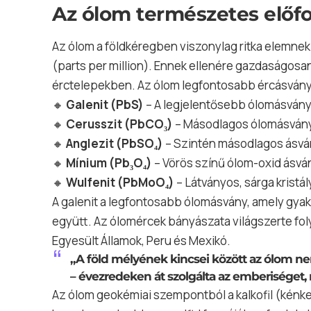
Az ólom természetes előf
Az ólom a földkéregben viszonylag ritka elemne
(parts per million). Ennek ellenére gazdaságosa
érctelepekben. Az ólom legfontosabb ércásvány
🔸
Galenit (PbS)
– A legjelentősebb ólomásvány,
🔸
Cerusszit (PbCO₃)
– Másodlagos ólomásvány, 
🔸
Anglezit (PbSO₄)
– Szintén másodlagos ásvány
🔸
Mínium (Pb₃O₄)
– Vörös színű ólom-oxid ásvá
🔸
Wulfenit (PbMoO₄)
– Látványos, sárga krist
A galenit a legfontosabb ólomásvány, amely gyakr
együtt. Az ólomércek bányászata világszerte foly
Egyesült Államok, Peru és Mexikó.
„A föld mélyének kincsei között az ólom ne
– évezredeken át szolgálta az emberiséget, m
Az ólom geokémiai szempontból a kalkofil (kénke