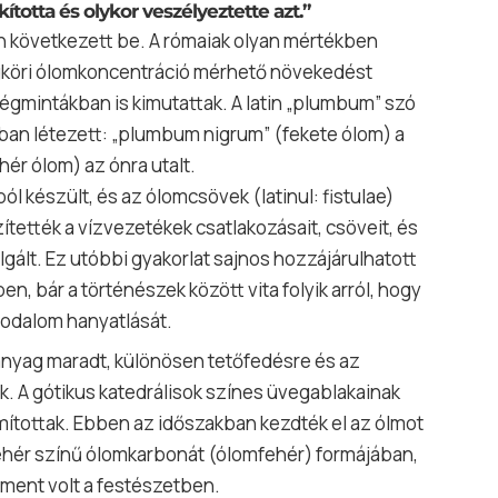
totta és olykor veszélyeztette azt.”
n következett be. A rómaiak olyan mértékben
égköri ólomkoncentráció mérhető növekedést
jégmintákban is kimutattak. A latin „plumbum” szó
ban létezett: „plumbum nigrum” (fekete ólom) a
ér ólom) az ónra utalt.
l készült, és az ólomcsövek (latinul: fistulae)
ítették a vízvezetékek csatlakozásait, csöveit, és
lgált. Ez utóbbi gyakorlat sajnos hozzájárulhatott
 bár a történészek között vita folyik arról, hogy
rodalom hanyatlását.
anyag maradt, különösen tetőfedésre és az
k. A gótikus katedrálisok színes üvegablakainak
mítottak. Ebben az időszakban kezdték el az ólmot
fehér színű ólomkarbonát (ólomfehér) formájában,
ment volt a festészetben.