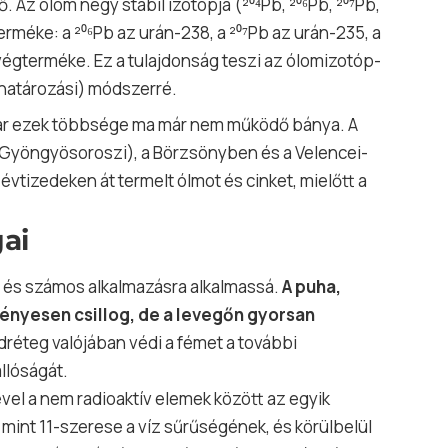
 Az ólom négy stabil izotópja (²⁰⁴Pb, ²⁰⁶Pb, ²⁰⁷Pb,
erméke: a ²⁰⁶Pb az
urán
-238, a ²⁰⁷Pb az urán-235, a
 végterméke. Ez a tulajdonság teszi az ólomizotóp-
határozási) módszerré.
bár ezek többsége ma már nem működő bánya. A
(Gyöngyösoroszi), a Börzsönyben és a Velencei-
tizedeken át termelt ólmot és cinket, mielőtt a
gai
sé és számos alkalmazásra alkalmassá.
A puha,
 fényesen csillog, de a levegőn gyorsan
réteg valójában védi a fémet a további
llóságát.
vel a nem radioaktív elemek között az egyik
nt 11-szerese a víz sűrűségének, és körülbelül