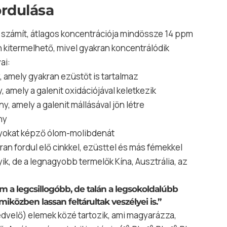
ordulása
k számít, átlagos koncentrációja mindössze 14 ppm
n kitermelhető, mivel gyakran koncentrálódik
ai:
 amely gyakran ezüstöt is tartalmaz
amely a galenit oxidációjával keletkezik
, amely a galenit mállásával jön létre
ny
ályokat képző ólom-molibdenát
an fordul elő cinkkel, ezüsttel és más fémekkel
ik, de a legnagyobb termelők Kína, Ausztrália, az
m a legcsillogóbb, de talán a legsokoldalúbb
iközben lassan feltárultak veszélyei is.”
dvelő) elemek közé tartozik, ami magyarázza,