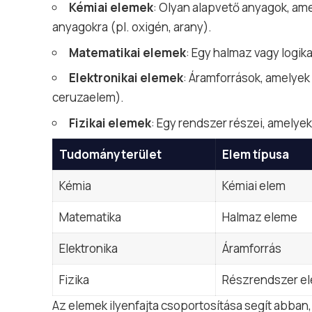
Kémiai elemek
: Olyan alapvető anyagok, a
anyagokra (pl.
oxigén
, arany).
Matematikai elemek
: Egy halmaz vagy logika
Elektronikai elemek
: Áramforrások, amelyek 
ceruzaelem).
Fizikai elemek
: Egy rendszer részei, amelye
Tudományterület
Elem típusa
Kémia
Kémiai elem
Matematika
Halmaz eleme
Elektronika
Áramforrás
Fizika
Részrendszer e
Az elemek ilyenfajta csoportosítása segít abban