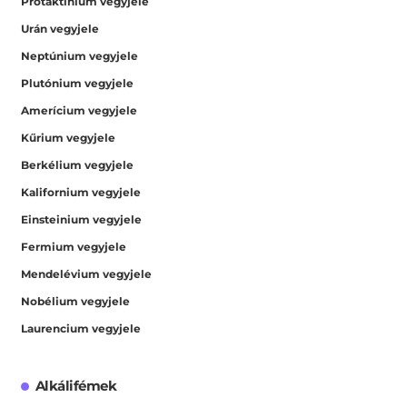
Protaktínium vegyjele
Urán vegyjele
Neptúnium vegyjele
Plutónium vegyjele
Amerícium vegyjele
Kűrium vegyjele
Berkélium vegyjele
Kalifornium vegyjele
Einsteinium vegyjele
Fermium vegyjele
Mendelévium vegyjele
Nobélium vegyjele
Laurencium vegyjele
Alkálifémek