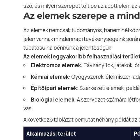
szó, és milyen szerepet tölt be az adott elem az
Az elemek szerepe a min
Az elemek nemcsak tudományos, hanem hétköznap
jelen vannak mindennapi tevékenységeink során,
tudatosulna bennünk a jelentőségük.
Az elemek leggyakoribb felhasználási terület
Elektromos elemek
: Távirányítók, játékok, 
Kémiai elemek
: Gyógyszerek, élelmiszer-ada
Építőipari elemek
: Szerkezeti elemek, példá
Biológiai elemek
: A szervezet számára létfo
vas.
A következő táblázat bemutat néhány példát az
Alkalmazási terület
Pé