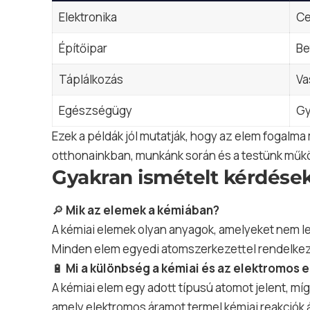
Elektronika
Ce
Építőipar
Be
Táplálkozás
Va
Egészségügy
Gy
Ezek a példák jól mutatják, hogy az elem fogalm
otthonainkban, munkánk során és a testünk műk
Gyakran ismételt kérdések
🔎
Mik az elemek a kémiában?
A kémiai elemek olyan anyagok, amelyeket nem l
Minden elem egyedi atomszerkezettel rendelkezi
🔋
Mi a különbség a kémiai és az elektromos 
A kémiai elem egy adott típusú atomot jelent, m
amely elektromos áramot termel kémiai reakciók á