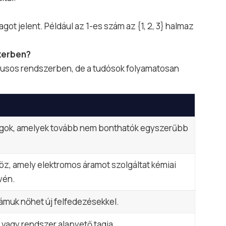
ot jelent. Például az 1-es szám az {1, 2, 3} halmaz
zerben?
iódusos rendszerben, de a tudósok folyamatosan
gok, amelyek tovább nem bonthatók egyszerűbb
öz, amely elektromos áramot szolgáltat kémiai
vén.
zámuk nőhet új felfedezésekkel.
vagy rendszer alapvető tagja.