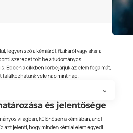
, legyen szó a kémiáról, fizikáról vagy akár a
onti szerepet tölt be a tudományos
is. Ebben a cikkben körbejárjuk az elem fogalmát,
t találkozhatunk vele nap mint nap.
atározása és jelentősége
mányos világban, különösen a kémiában, ahol
Ez azt jelenti, hogy minden kémiai elem egyedi