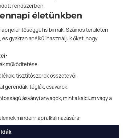
 adott rendszerben.
dennapi életünkben
i jelentőséggel is bírnak. Számos területen
 és gyakran anélkül használjuk őket, hogy
ei:
órák működtetése.
lékok, tisztítószerek összetevői.
ul gerendák, téglák, csavarok.
ntosságú ásványi anyagok, mint a kalcium vagy a
 elemek mindennapi alkalmazására:
ldák