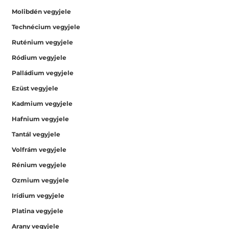
Molibdén vegyjele
Technécium vegyjele
Ruténium vegyjele
Ródium vegyjele
Palládium vegyjele
Ezüst vegyjele
Kadmium vegyjele
Hafnium vegyjele
Tantál vegyjele
Volfrám vegyjele
Rénium vegyjele
Ozmium vegyjele
Irídium vegyjele
Platina vegyjele
Arany vegyjele