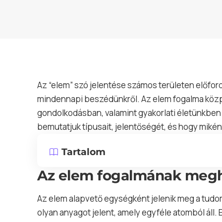
Az “elem” szó jelentése számos területen előfordul
mindennapi beszédünkről. Az elem
fogalma
közp
gondolkodásban, valamint gyakorlati életünkben 
bemutatjuk típusait, jelentőségét, és hogy mikén
Tartalom
Az elem fogalmának megh
Az elem alapvető egységként jelenik meg a tudo
olyan anyagot jelent, amely egyféle atomból áll. 