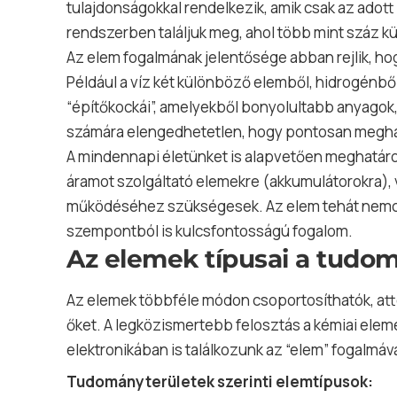
tulajdonságokkal rendelkezik, amik csak az adot
rendszerben találjuk meg, ahol több mint száz 
Az elem fogalmának jelentősége abban rejlik, ho
Például a víz két különböző elemből, hidrogénből
“építőkockái”, amelyekből bonyolultabb anyagok
számára elengedhetetlen, hogy pontosan meghat
A mindennapi életünket is alapvetően meghatár
áramot szolgáltató elemekre (akkumulátorokra), 
működéséhez szükségesek. Az elem tehát nemcs
szempontból is kulcsfontosságú fogalom.
Az elemek típusai a tudom
Az elemek többféle módon csoportosíthatók, att
őket. A legközismertebb felosztás a kémiai elem
elektronikában is találkozunk az “elem” fogalmáva
Tudományterületek szerinti elemtípusok: