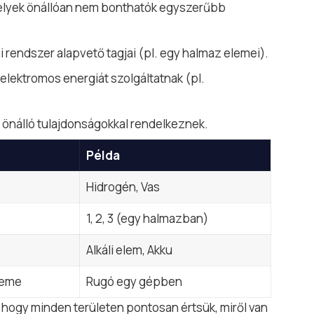
melyek önállóan nem bonthatók egyszerűbb
i rendszer alapvető tagjai (pl. egy halmaz elemei).
elektromos energiát szolgáltatnak (pl.
k önálló tulajdonságokkal rendelkeznek.
Példa
Hidrogén
, Vas
1, 2, 3 (egy halmazban)
Alkáli elem, Akku
leme
Rugó egy gépben
, hogy minden területen pontosan értsük, miről van