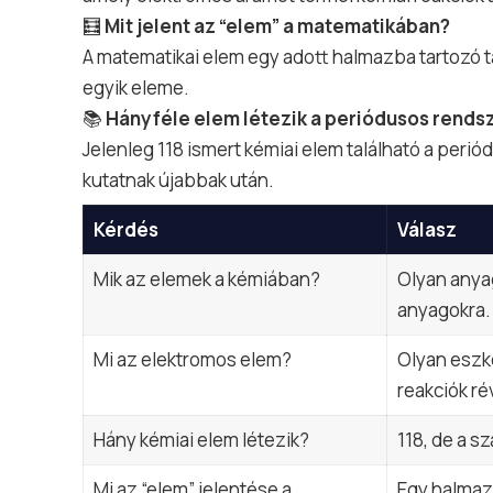
🧮
Mit jelent az “elem” a matematikában?
A matematikai elem egy adott halmazba tartozó tag
egyik eleme.
📚
Hányféle elem létezik a periódusos rends
Jelenleg 118 ismert kémiai elem található a per
kutatnak újabbak után.
Kérdés
Válasz
Mik az elemek a kémiában?
Olyan anya
anyagokra.
Mi az elektromos elem?
Olyan eszk
reakciók ré
Hány kémiai elem létezik?
118, de a s
Mi az “elem” jelentése a
Egy halmaz 