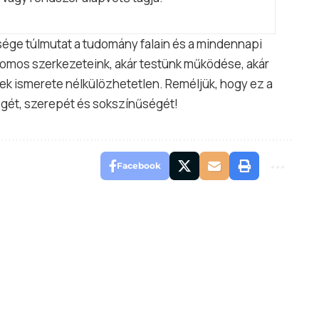
ősége túlmutat a tudomány falain és a mindennapi
tromos szerkezeteink, akár testünk működése, akár
ek ismerete nélkülözhetetlen. Reméljük, hogy ez a
égét, szerepét és sokszínűségét!
Facebook