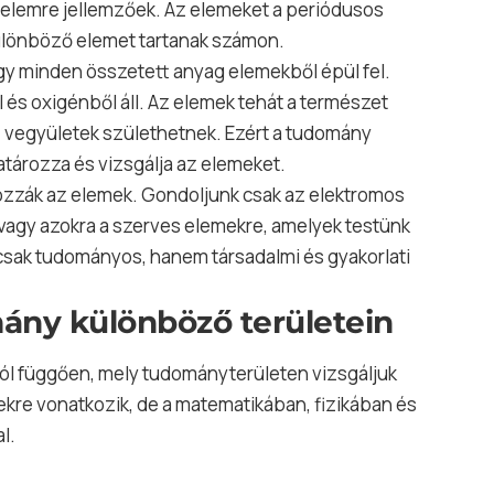
t elemre jellemzőek. Az elemeket a periódusos
különböző elemet tartanak számon.
gy minden összetett anyag elemekből épül fel.
 és oxigénből áll. Az elemek tehát a természet
, vegyületek születhetnek. Ezért a tudomány
ározza és vizsgálja az elemeket.
ozzák az elemek. Gondoljunk csak az elektromos
vagy azokra a szerves elemekre, amelyek testünk
ak tudományos, hanem társadalmi és gyakorlati
ány különböző területein
ól függően, mely tudományterületen vizsgáljuk
ekre vonatkozik, de a matematikában, fizikában és
l.