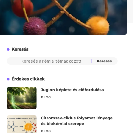
Keresés
Érdekes cikkek
Juglon képlete és előfordulása
BLOG
Citromsav-ciklus folyamat lényege
és biokémiai szerepe
BLOG