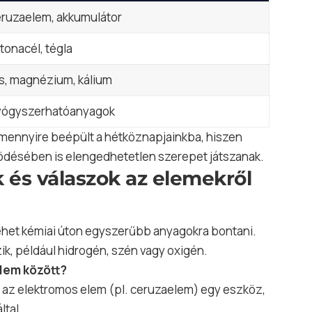
ruzaelem, akkumulátor
tonacél, tégla
s,
magnézium
, kálium
ógyszerhatóanyagok
a mennyire beépült a hétköznapjainkba, hiszen
ödésében is elengedhetetlen szerepet játszanak.
 és válaszok az elemekről
ehet kémiai úton egyszerűbb anyagokra bontani.
k, például hidrogén,
szén
vagy oxigén.
elem között?
íg az elektromos elem (pl. ceruzaelem) egy eszköz,
ltal.