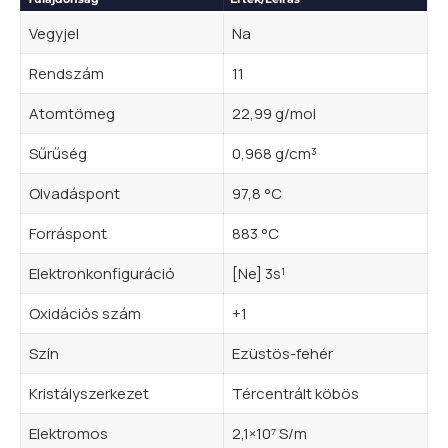
Vegyjel
Na
Rendszám
11
Atomtömeg
22,99 g/mol
Sűrűség
0,968 g/cm³
Olvadáspont
97,8 °C
Forráspont
883 °C
Elektronkonfiguráció
[Ne] 3s¹
Oxidációs szám
+1
Szín
Ezüstös-fehér
Kristályszerkezet
Tércentrált köbös
Elektromos
2,1×10⁷ S/m