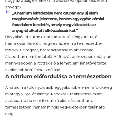
hogy az addig eleminek hitt alkáliák valójában összetett
anyagok.
„A nátrium felfedezése nem csupán egy új
elem
megismerését jelentette, hanem egy egész kémiai
forradalom kezdetét, amely megváltoztatta az
anyagról alkotott elképzeléseinket.”
Davy kísérlete után a nátriumkutatás felgyorsult, és
hamarosan kiderült, hogy ez az elem a természetben
rendkívül elterjedt, bár reaktivitása miatt szabad
állapotban nem fordul elő. A 19. század közepére már ipari
mennyiségben állították elő a fémet, ami lehetővé tette
szélesebb körű felhasználását.
A nátrium előfordulása a természetben
A nátrium a Föld nyolcadik leggyakoribb eleme, a földkéreg
mintegy 2,6%-át alkotja. Rendkívüli reaktivitása miatt
azonban soha nem fordul elő elemi állapotban a
természetben, hanem mindig vegyületekben található
meg.