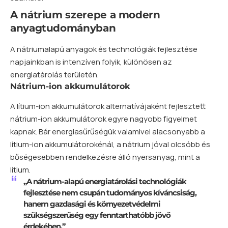
A nátrium szerepe a modern
anyagtudományban
A nátriumalapú anyagok és technológiák fejlesztése
napjainkban is intenzíven folyik, különösen az
energiatárolás területén.
Nátrium-ion akkumulátorok
A
lítium
-ion akkumulátorok alternatívájaként fejlesztett
nátrium-ion akkumulátorok egyre nagyobb figyelmet
kapnak. Bár energiasűrűségük valamivel alacsonyabb a
lítium-ion akkumulátorokénál, a nátrium jóval olcsóbb és
bőségesebben rendelkezésre álló nyersanyag, mint a
lítium.
„A nátrium-alapú energiatárolási technológiák
fejlesztése nem csupán tudományos kíváncsiság,
hanem gazdasági és környezetvédelmi
szükségszerűség egy fenntarthatóbb jövő
érdekében.”