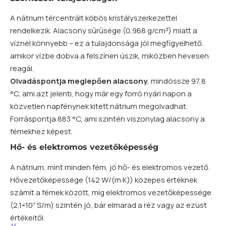
A nátrium tércentrált köbös kristályszerkezettel
rendelkezik. Alacsony sűrűsége (0,968 g/cm³) miatt a
víznél könnyebb – ez a tulajdonsága jól megfigyelhető,
amikor vízbe dobva a felszínen úszik, miközben hevesen
reagál.
Olvadáspontja meglepően alacsony
, mindössze 97,8
°C, ami azt jelenti, hogy már egy forró nyári napon a
közvetlen napfénynek kitett nátrium megolvadhat.
Forráspontja 883 °C, ami szintén viszonylag alacsony a
fémekhez képest.
Hő- és elektromos vezetőképesség
A nátrium, mint minden fém, jó hő- és elektromos vezető.
Hővezetőképessége (142 W/(m·K)) közepes értéknek
számít a fémek között, míg elektromos vezetőképessége
(2,1×10⁷ S/m) szintén jó, bár elmarad a réz vagy az ezüst
értékeitől.