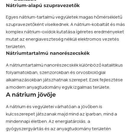
Nátrium-alapú szupravezetők
Egyes nátrium-tartalmú vegyületek magas hőmérsékletű
szupravezetőként viselkednek. A nátrium-kobaltát és más
komplex nátrium-oxidok kutatása ígéretes eredményeket
mutat az energiaveszteség nélküli elektromos vezetés
területén.
Nátriumtartalmú nanorészecskék
A nátriumtartalmú nanorészecskék különböző katalitikus
folyamatokban, szenzorokban és orvosbiológiai
alkalmazásokban játszhatnak szerepet. Ezek fejlesztése
a modern anyagtudomány egyik izgalmas területe.
A nátrium jövője
A nátrium és vegyületei várhatóan a jövőben is
kulcsszerepet játszanak majd mind az iparban, mind a
mindennapi életben. Az energiatárolás, a
gyógyszergyártás és az anyagtudomány területén