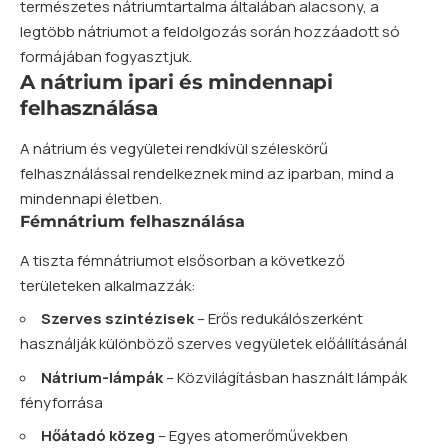
természetes nátriumtartalma általában alacsony, a
legtöbb nátriumot a feldolgozás során hozzáadott só
formájában fogyasztjuk.
A nátrium ipari és mindennapi
felhasználása
A nátrium és vegyületei rendkívül széleskörű
felhasználással rendelkeznek mind az iparban, mind a
mindennapi életben.
Fémnátrium felhasználása
A tiszta fémnátriumot elsősorban a következő
területeken alkalmazzák:
Szerves szintézisek
– Erős redukálószerként
használják különböző szerves vegyületek előállításánál
Nátrium-lámpák
– Közvilágításban használt lámpák
fényforrása
Hőátadó közeg
– Egyes atomerőművekben