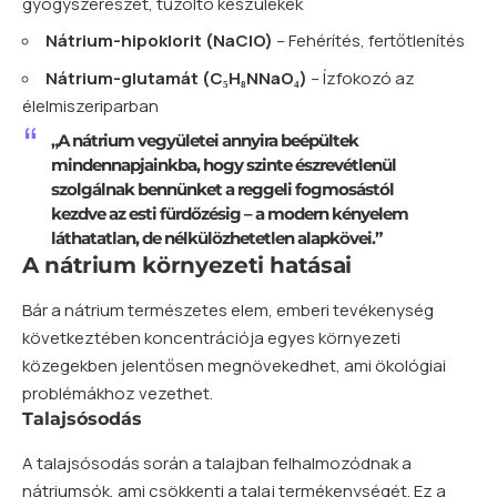
gyógyszerészet, tűzoltó készülékek
Nátrium-hipoklorit (NaClO)
– Fehérítés, fertőtlenítés
Nátrium-glutamát (C₅H₈NNaO₄)
– Ízfokozó az
élelmiszeriparban
„A nátrium vegyületei annyira beépültek
mindennapjainkba, hogy szinte észrevétlenül
szolgálnak bennünket a reggeli fogmosástól
kezdve az esti fürdőzésig – a modern kényelem
láthatatlan, de nélkülözhetetlen alapkövei.”
A nátrium környezeti hatásai
Bár a nátrium természetes elem, emberi tevékenység
következtében koncentrációja egyes környezeti
közegekben jelentősen megnövekedhet, ami ökológiai
problémákhoz vezethet.
Talajsósodás
A talajsósodás során a talajban felhalmozódnak a
nátriumsók, ami csökkenti a talaj termékenységét. Ez a