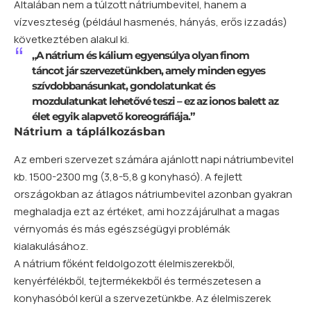
Általában nem a túlzott nátriumbevitel, hanem a
vízveszteség (például hasmenés, hányás, erős izzadás)
következtében alakul ki.
„A nátrium és kálium egyensúlya olyan finom
táncot jár szervezetünkben, amely minden egyes
szívdobbanásunkat, gondolatunkat és
mozdulatunkat lehetővé teszi – ez az ionos balett az
élet egyik alapvető koreográfiája.”
Nátrium a táplálkozásban
Az emberi szervezet számára ajánlott napi nátriumbevitel
kb. 1500-2300 mg (3,8-5,8 g konyhasó). A fejlett
országokban az átlagos nátriumbevitel azonban gyakran
meghaladja ezt az értéket, ami hozzájárulhat a magas
vérnyomás és más egészségügyi problémák
kialakulásához.
A nátrium főként feldolgozott élelmiszerekből,
kenyérfélékből, tejtermékekből és természetesen a
konyhasóból kerül a szervezetünkbe. Az élelmiszerek