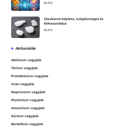
BLOG
Glaubersó képlete, tulajdonságai és
felhasználása
BLOG
Aktionidák
Aktínium vegyjele
Tórium vegyjele
Protaktínium vegyjele
Urán vegyjele
Neptúnium vegyjele
Plutónium vegyjele
Amerícium vegyjele
Kűrium vegyjele
Berkélium vegyjele