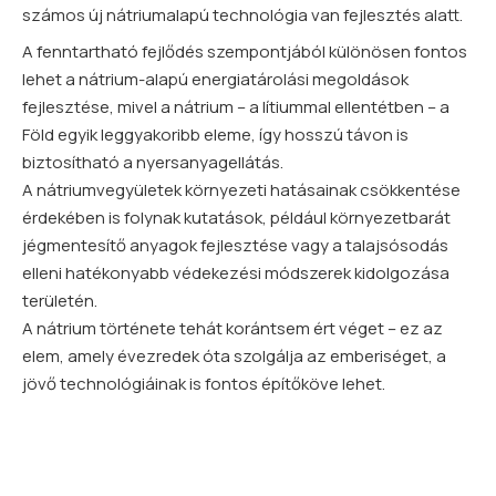
számos új nátriumalapú technológia van fejlesztés alatt.
A fenntartható fejlődés szempontjából különösen fontos
lehet a nátrium-alapú energiatárolási megoldások
fejlesztése, mivel a nátrium – a lítiummal ellentétben – a
Föld egyik leggyakoribb eleme, így hosszú távon is
biztosítható a nyersanyagellátás.
A nátriumvegyületek környezeti hatásainak csökkentése
érdekében is folynak kutatások, például környezetbarát
jégmentesítő anyagok fejlesztése vagy a talajsósodás
elleni hatékonyabb védekezési módszerek kidolgozása
területén.
A nátrium története tehát korántsem ért véget – ez az
elem, amely évezredek óta szolgálja az emberiséget, a
jövő technológiáinak is fontos építőköve lehet.