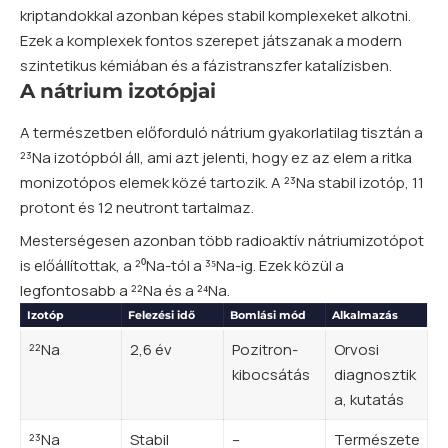
kriptandokkal azonban képes stabil komplexeket alkotni.
Ezek a komplexek fontos szerepet játszanak a modern
szintetikus kémiában és a fázistranszfer katalízisben.
A nátrium izotópjai
A természetben előforduló nátrium gyakorlatilag tisztán a
²³Na izotópból áll, ami azt jelenti, hogy ez az elem a ritka
monizotópos elemek közé tartozik. A ²³Na stabil
izotóp
, 11
protont és 12 neutront tartalmaz.
Mesterségesen azonban több radioaktív nátriumizotópot
is előállítottak, a ²⁰Na-tól a ³⁵Na-ig. Ezek közül a
legfontosabb a ²²Na és a ²⁴Na.
Izotóp
Felezési idő
Bomlási mód
Alkalmazás
²²Na
2,6 év
Pozitron-
Orvosi
kibocsátás
diagnosztik
a, kutatás
²³Na
Stabil
–
Természete