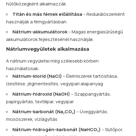
hűtőközegként alkalmazzák
Titán és más fémek előállítása
– Redukálószerként
használják a fémgyártásban
Nátrium-akkumulátorok
– Magas energiasűrűségű
akkumulátorok fejlesztésénél használják
Nátriumvegyületek alkalmazása
A nátrium vegyületei még szélesebb körben
használatosak:
Nátrium-klorid (NaCl)
– Élelmiszerek tartósítása,
ízesítése, jégmentesítés, vegyipari alapanyag
Nátrium-hidroxid (NaOH)
– Szappangyártás,
papírgyártás, textilipar, vegyipar
Nátrium-karbonát (Na₂CO₃)
– Üveggyártás,
mosószerek, vízlágyítás
Nátrium-
hidrogén
-karbonát (NaHCO₃)
– Sütőpor,