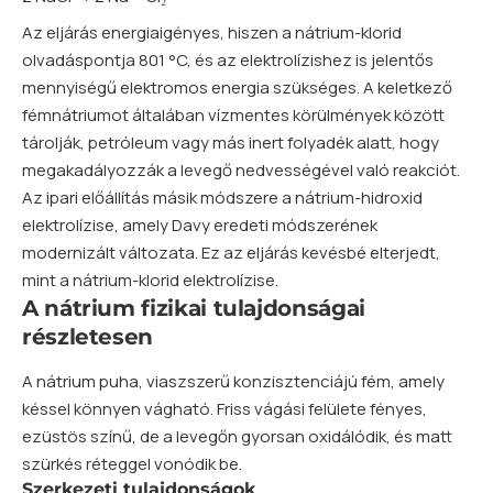
Az eljárás energiaigényes, hiszen a nátrium-klorid
olvadáspontja 801 °C, és az elektrolízishez is jelentős
mennyiségű elektromos energia szükséges. A keletkező
fémnátriumot általában vízmentes körülmények között
tárolják, petróleum vagy más inert folyadék alatt, hogy
megakadályozzák a levegő nedvességével való reakciót.
Az ipari előállítás másik módszere a nátrium-hidroxid
elektrolízise, amely Davy eredeti módszerének
modernizált változata. Ez az eljárás kevésbé elterjedt,
mint a nátrium-klorid elektrolízise.
A nátrium fizikai tulajdonságai
részletesen
A nátrium puha, viaszszerű konzisztenciájú fém, amely
késsel könnyen vágható. Friss vágási felülete fényes,
ezüstös színű, de a levegőn gyorsan oxidálódik, és matt
szürkés réteggel vonódik be.
Szerkezeti tulajdonságok