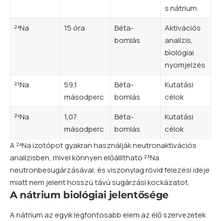
s nátrium
²⁴Na
15 óra
Béta-
Aktivációs
bomlás
analízis,
biológiai
nyomjelzés
²⁵Na
59,1
Béta-
Kutatási
másodperc
bomlás
célok
²⁶Na
1,07
Béta-
Kutatási
másodperc
bomlás
célok
A ²⁴Na izotópot gyakran használják neutronaktivációs
analízisben, mivel könnyen előállítható ²³Na
neutronbesugárzásával, és viszonylag rövid felezési ideje
miatt nem jelent hosszú távú sugárzási kockázatot.
A nátrium biológiai jelentősége
A nátrium az egyik legfontosabb elem az élő szervezetek