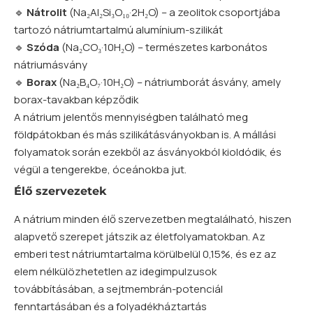
🔹
Nátrolit
(Na₂Al₂Si₃O₁₀·2H₂O) – a zeolitok csoportjába
tartozó nátriumtartalmú alumínium-szilikát
🔹
Szóda
(Na₂CO₃·10H₂O) – természetes karbonátos
nátriumásvány
🔹
Borax
(Na₂B₄O₇·10H₂O) – nátriumborát ásvány, amely
borax-tavakban képződik
A nátrium jelentős mennyiségben található meg
földpátokban és más szilikátásványokban is. A mállási
folyamatok során ezekből az ásványokból kioldódik, és
végül a tengerekbe, óceánokba jut.
Élő szervezetek
A nátrium minden élő szervezetben megtalálható, hiszen
alapvető szerepet játszik az életfolyamatokban. Az
emberi test nátriumtartalma körülbelül 0,15%, és ez az
elem nélkülözhetetlen az idegimpulzusok
továbbításában, a sejtmembrán-potenciál
fenntartásában és a folyadékháztartás