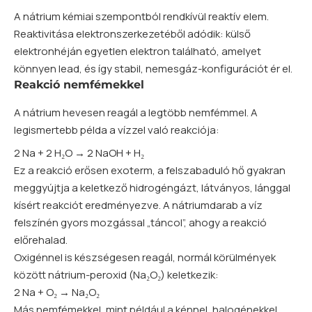
A nátrium kémiai szempontból rendkívül reaktív elem.
Reaktivitása elektronszerkezetéből adódik: külső
elektronhéján egyetlen
elektron
található, amelyet
könnyen lead, és így stabil, nemesgáz-konfigurációt ér el.
Reakció nemfémekkel
A nátrium hevesen reagál a legtöbb nemfémmel. A
legismertebb példa a vízzel való reakciója:
2 Na + 2 H₂O → 2 NaOH + H₂
Ez a reakció erősen exoterm, a felszabaduló hő gyakran
meggyújtja a keletkező hidrogéngázt, látványos, lánggal
kísért reakciót eredményezve. A nátriumdarab a víz
felszínén gyors mozgással „táncol”, ahogy a reakció
előrehalad.
Oxigénnel is készségesen reagál, normál körülmények
között nátrium-peroxid (Na₂O₂) keletkezik:
2 Na + O₂ → Na₂O₂
Más nemfémekkel, mint például a kénnel, halogénekkel