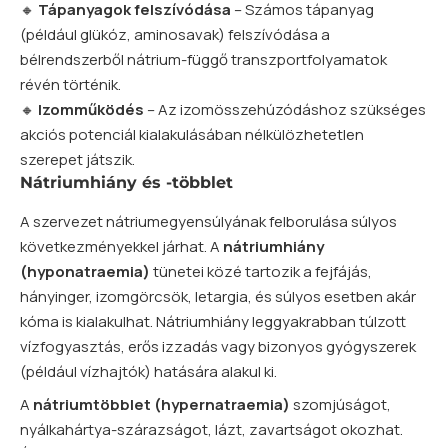
🔸
Tápanyagok felszívódása
– Számos tápanyag
(például glükóz, aminosavak) felszívódása a
bélrendszerből nátrium-függő transzportfolyamatok
révén történik.
🔸
Izomműködés
– Az izomösszehúzódáshoz szükséges
akciós potenciál kialakulásában nélkülözhetetlen
szerepet játszik.
Nátriumhiány és -többlet
A szervezet nátriumegyensúlyának felborulása súlyos
következményekkel járhat. A
nátriumhiány
(hyponatraemia)
tünetei közé tartozik a fejfájás,
hányinger, izomgörcsök, letargia, és súlyos esetben akár
kóma is kialakulhat. Nátriumhiány leggyakrabban túlzott
vízfogyasztás, erős izzadás vagy bizonyos gyógyszerek
(például vízhajtók) hatására alakul ki.
A
nátriumtöbblet (hypernatraemia)
szomjúságot,
nyálkahártya-szárazságot, lázt, zavartságot okozhat.