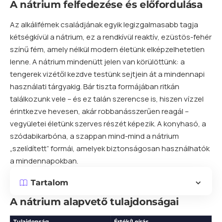
A nátrium felfedezése és előfordulása
Az alkálifémek családjának egyik legizgalmasabb tagja
kétségkívül a nátrium, ez a rendkívül reaktív, ezüstös-fehér
színű fém, amely nélkül modern életünk elképzelhetetlen
lenne. A nátrium mindenütt jelen van körülöttünk: a
tengerek vizétől kezdve testünk sejtjein át a mindennapi
használati tárgyakig. Bár tiszta formájában ritkán
találkozunk vele – és ez talán szerencse is, hiszen vízzel
érintkezve hevesen, akár robbanásszerűen reagál –
vegyületei életünk szerves részét képezik. A konyhasó, a
szódabikarbóna, a szappan mind-mind a nátrium
„szelídített” formái, amelyek biztonságosan használhatók
a mindennapokban.
Tartalom
A nátrium alapvető tulajdonságai
Tulajdonság
Érték/Leírás