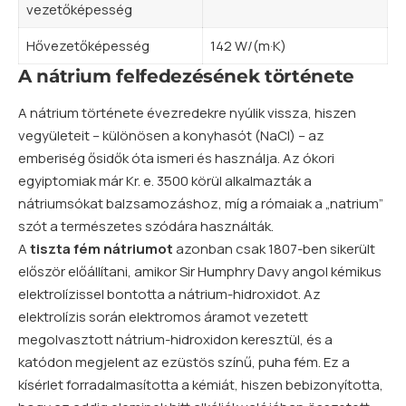
vezetőképesség
Hővezetőképesség
142 W/(m·K)
A nátrium felfedezésének története
A nátrium története évezredekre nyúlik vissza, hiszen
vegyületeit – különösen a konyhasót (NaCl) – az
emberiség ősidők óta ismeri és használja. Az ókori
egyiptomiak már Kr. e. 3500 körül alkalmazták a
nátriumsókat balzsamozáshoz, míg a rómaiak a „natrium”
szót a természetes szódára használták.
A
tiszta fém nátriumot
azonban csak 1807-ben sikerült
először előállítani, amikor Sir Humphry Davy angol kémikus
elektrolízissel bontotta a nátrium-hidroxidot. Az
elektrolízis során elektromos áramot vezetett
megolvasztott nátrium-hidroxidon keresztül, és a
katódon megjelent az ezüstös színű, puha fém. Ez a
kísérlet forradalmasította a kémiát, hiszen bebizonyította,