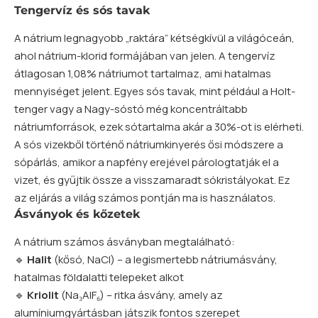
Tengervíz és sós tavak
A nátrium legnagyobb „raktára” kétségkívül a világóceán,
ahol nátrium-klorid formájában van jelen. A tengervíz
átlagosan 1,08% nátriumot tartalmaz, ami hatalmas
mennyiséget jelent. Egyes sós tavak, mint például a Holt-
tenger vagy a Nagy-sóstó még koncentráltabb
nátriumforrások, ezek sótartalma akár a 30%-ot is elérheti.
A sós vizekből történő nátriumkinyerés ősi módszere a
sópárlás, amikor a napfény erejével párologtatják el a
vizet, és gyűjtik össze a visszamaradt sókristályokat. Ez
az eljárás a világ számos pontján ma is használatos.
Ásványok és kőzetek
A nátrium számos ásványban megtalálható:
🔹
Halit
(kősó, NaCl) – a legismertebb nátriumásvány,
hatalmas földalatti telepeket alkot
🔹
Kriolit
(Na₃AlF₆) – ritka ásvány, amely az
alumíniumgyártásban játszik fontos szerepet