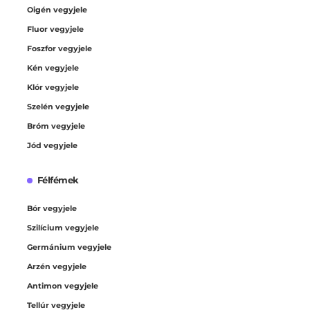
Oigén vegyjele
Fluor vegyjele
Foszfor vegyjele
Kén vegyjele
Klór vegyjele
Szelén vegyjele
Bróm vegyjele
Jód vegyjele
Félfémek
Bór vegyjele
Szilícium vegyjele
Germánium vegyjele
Arzén vegyjele
Antimon vegyjele
Tellúr vegyjele