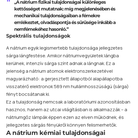
„A nátrium fizikai tulajdonságai különleges
kettősséget mutatnak: míg megjelenésében és
mechanikai tulajdonságaiban a fémekre
emlékeztet, olvadáspontja és sűrűsége inkább a
nemfémekéhez hasonló.”
Spektrális tulajdonságok
A nátrium egyik legismertebb tulajdonsága jellegzetes
sárga lángfestése. Amikor nátriumvegyületek lángba
kerülnek, intenzív sárga színt adnak a lángnak. Ez a
jelenség a nátrium atomok elektronszerkezetével
magyarázható: a gerjesztett állapotból alapállapotba
visszatérő elektronok 589 nm hullámhosszúságú (sárga)
fényt bocsátanak ki.
Ez a tulajdonság nemcsak a laboratóriumi azonosításban
hasznos, hanem az utcai világításban is alkalmazzák – a
nátriumgőz lámpák éppen ezen az elven működnek, és
jellegzetes sárgás fényükről könnyen felismerhetők.
A nátrium kémiai tulajdonságai