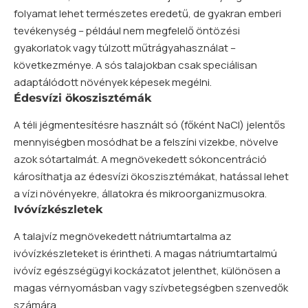
folyamat lehet természetes eredetű, de gyakran emberi
tevékenység – például nem megfelelő öntözési
gyakorlatok vagy túlzott műtrágyahasználat –
következménye. A sós talajokban csak speciálisan
adaptálódott növények képesek megélni.
Édesvízi ökoszisztémák
A téli jégmentesítésre használt só (főként NaCl) jelentős
mennyiségben mosódhat be a felszíni vizekbe, növelve
azok sótartalmát. A megnövekedett sókoncentráció
károsíthatja az édesvízi ökoszisztémákat, hatással lehet
a vízi növényekre, állatokra és mikroorganizmusokra.
Ivóvízkészletek
A talajvíz megnövekedett nátriumtartalma az
ivóvízkészleteket is érintheti. A magas nátriumtartalmú
ivóvíz egészségügyi kockázatot jelenthet, különösen a
magas vérnyomásban vagy szívbetegségben szenvedők
számára.