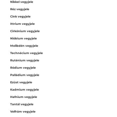
Nikkel vegyjele
Réz vegyjele
Cink vegyjele
Ittrium vegyjele
Cirkónium vegyjele
Nióbium vegyjele
Molibdén vegyjele
Technécium vegyjele
Ruténium vegyjele
Ródium vegyjele
Palládium vegyjele
Ezüst vegyjele
Kadmium vegyjele
Hafnium vegyjele
Tantál vegyjele
Volfrám vegyjele