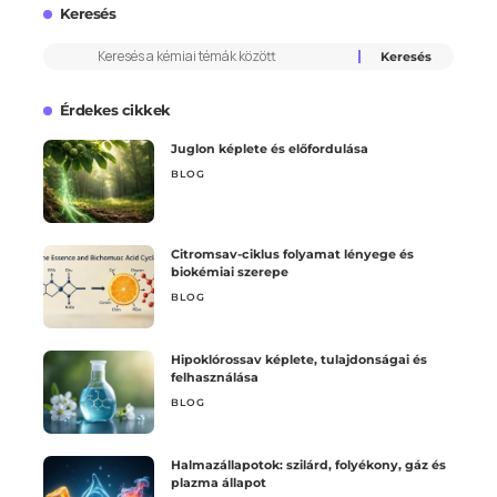
Keresés
Érdekes cikkek
Juglon képlete és előfordulása
BLOG
Citromsav-ciklus folyamat lényege és
biokémiai szerepe
BLOG
Hipoklórossav képlete, tulajdonságai és
felhasználása
BLOG
Halmazállapotok: szilárd, folyékony, gáz és
plazma állapot