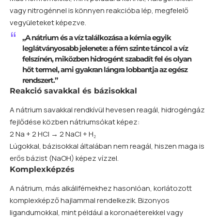
vagy nitrogénnel is könnyen reakcióba lép, megfelelő
vegyületeket képezve.
„A nátrium és a víz találkozása a kémia egyik
leglátványosabb jelenete: a fém szinte táncol a víz
felszínén, miközben hidrogént szabadít fel és olyan
hőt termel, ami gyakran lángra lobbantja az egész
rendszert.”
Reakció savakkal és bázisokkal
A nátrium savakkal rendkívül hevesen reagál, hidrogéngáz
fejlődése közben nátriumsókat képez:
2 Na + 2 HCl → 2 NaCl + H₂
Lúgokkal, bázisokkal általában nem reagál, hiszen maga is
erős bázist (NaOH) képez vízzel.
Komplexképzés
A nátrium, más alkálifémekhez hasonlóan, korlátozott
komplexképző hajlammal rendelkezik. Bizonyos
ligandumokkal, mint például a koronaéterekkel vagy