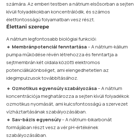
számára. Az emberi testben a nátrium elsősorban a sejten
kívüli folyadékokban koncentrálódik, és számos
életfontosságú folyamatban vesz részt.
Élettani szerepe
A nátrium legfontosabb biológiai funkciói:
🔸
Membránpotenciál fenntartása
– A nátrium-kálium
pumpa működése révén létrehozza és fenntartja a
sejtmembrán két oldala közötti elektromos
potenciálkülönbséget, ami elengedhetetlen az
idegimpulzusok továbbításához.
🔸
Ozmotikus egyensúly szabályozása
– A nátrium
koncentrációja meghatározza a sejten kívüli folyadékok
ozmotikus nyomását, ami kulcsfontosságú a szervezet
vízháztartásának szabályozásában.
🔸
Sav-bázis egyensúly
– A nátrium-bikarbonát
formájában részt vesz a vér pH-értékének
szabályozásában.