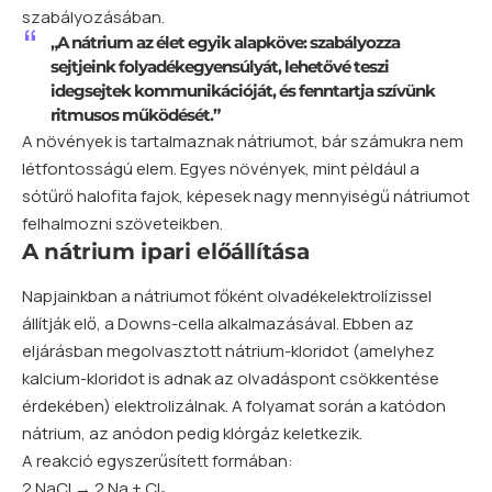
szabályozásában.
„A nátrium az élet egyik alapköve: szabályozza
sejtjeink folyadékegyensúlyát, lehetővé teszi
idegsejtek kommunikációját, és fenntartja szívünk
ritmusos működését.”
A növények is tartalmaznak nátriumot, bár számukra nem
létfontosságú elem. Egyes növények, mint például a
sótűrő halofita fajok, képesek nagy mennyiségű nátriumot
felhalmozni szöveteikben.
A nátrium ipari előállítása
Napjainkban a nátriumot főként olvadékelektrolízissel
állítják elő, a Downs-cella alkalmazásával. Ebben az
eljárásban megolvasztott nátrium-kloridot (amelyhez
kalcium-kloridot is adnak az olvadáspont csökkentése
érdekében) elektrolizálnak. A folyamat során a katódon
nátrium, az anódon pedig klórgáz keletkezik.
A reakció egyszerűsített formában:
2 NaCl → 2 Na + Cl₂