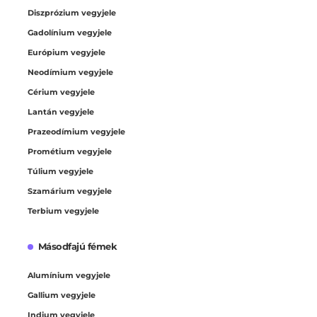
Diszprózium vegyjele
Gadolínium vegyjele
Európium vegyjele
Neodímium vegyjele
Cérium vegyjele
Lantán vegyjele
Prazeodímium vegyjele
Prométium vegyjele
Túlium vegyjele
Szamárium vegyjele
Terbium vegyjele
Másodfajú fémek
Alumínium vegyjele
Gallium vegyjele
Indium vegyjele