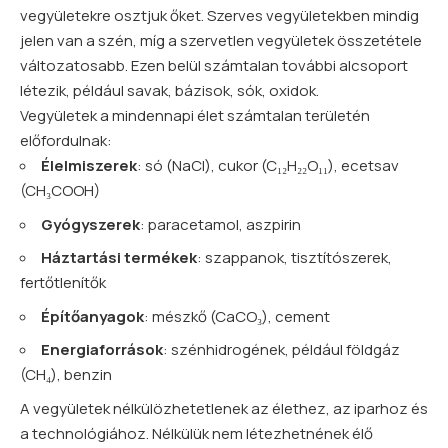
vegyületekre osztjuk őket. Szerves vegyületekben mindig
jelen van a szén, míg a szervetlen vegyületek összetétele
változatosabb. Ezen belül számtalan további alcsoport
létezik, például savak, bázisok, sók, oxidok.
Vegyületek a mindennapi élet számtalan területén
előfordulnak:
Élelmiszerek
: só (NaCl), cukor (C₁₂H₂₂O₁₁), ecetsav
(CH₃COOH)
Gyógyszerek
: paracetamol, aszpirin
Háztartási termékek
: szappanok, tisztítószerek,
fertőtlenítők
Építőanyagok
: mészkő (CaCO₃), cement
Energiaforrások
: szénhidrogének, például földgáz
(CH₄), benzin
A vegyületek nélkülözhetetlenek az élethez, az iparhoz és
a technológiához. Nélkülük nem létezhetnének élő