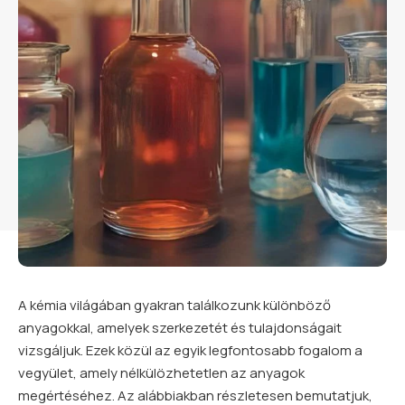
A kémia világában gyakran találkozunk különböző
anyagokkal, amelyek szerkezetét és tulajdonságait
vizsgáljuk. Ezek közül az egyik legfontosabb fogalom a
vegyület, amely nélkülözhetetlen az anyagok
megértéséhez. Az alábbiakban részletesen bemutatjuk,