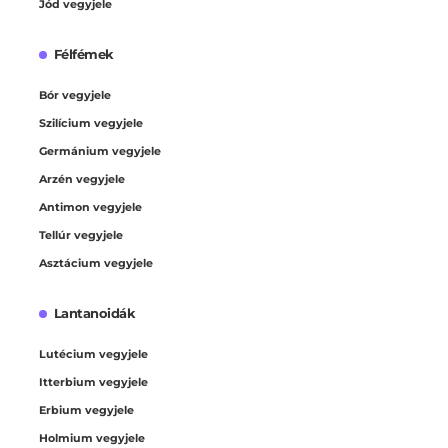
Jód vegyjele
Félfémek
Bór vegyjele
Szilícium vegyjele
Germánium vegyjele
Arzén vegyjele
Antimon vegyjele
Tellúr vegyjele
Asztácium vegyjele
Lantanoidák
Lutécium vegyjele
Itterbium vegyjele
Erbium vegyjele
Holmium vegyjele