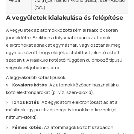
Példa
Víz (H₂O), nátrium-klorid (NaCl),
szén
-dioxid
(CO₂)
A vegyületek kialakulása és felépítése
A vegyületek az atomok közötti kémiai reakciók során
jönnek létre. Ezekben a folyamatokban az atomok
elektronokat adnak át egymásnak, vagy osztanak meg
egymás között, hogy elérjék a stabilitást jelentő oktett
szabályt. A kialakuló kötéstől függően különböző típusú
vegyületek jöhetnek létre.
A leggyakoribb kötéstípusok:
Kovalens kötés
: Az atomok közösen használják a
kötő elektronpárokat (pl. víz, szén-dioxid).
Ionos kötés
: Az egyik
atom
elektron(oka)t ad át a
másiknak, így pozitív és negatív ionok keletkeznek (pl.
nátrium-klorid).
Fémes kötés
: Az atommagok között szabadon