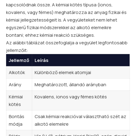
kapcsolódnak össze. A kémiai kötés típusa (ionos,
kovalens, vagy fémes) meghatározza az anyag fizikai és
kémiai jellegzetességeit is. A vegyületeket nem lehet
egyszerű fizikai módszerekkel az alkotó elemeikre
bontani; ehhez kémiai reakció szükséges.
Az alábbi táblázat összefoglalja a vegyület legfontosabb
jellemzőit:
Jellemző
Leírás
Alkotók
Különböző elemek atomjai
Arány
Meghatározott, állandó arányban
Kémiai
Kovalens, ionos vagy fémes kötés
kötés
Bontás
Csak kémiai reakcióval választható szét az
módja
alkotó elemekre