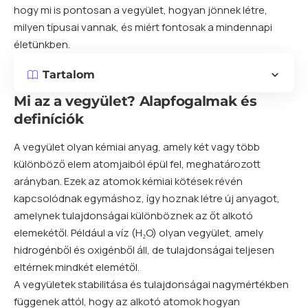
hogy mi is pontosan a vegyület, hogyan jönnek létre,
milyen típusai vannak, és miért fontosak a mindennapi
életünkben.
Tartalom
Mi az a vegyület? Alapfogalmak és
definíciók
A vegyület olyan kémiai anyag, amely két vagy több
különböző
elem
atomjaiból épül fel, meghatározott
arányban. Ezek az atomok kémiai kötések révén
kapcsolódnak egymáshoz, így hoznak létre új anyagot,
amelynek tulajdonságai különböznek az őt alkotó
elemekétől. Például a víz (H₂O) olyan vegyület, amely
hidrogénből és oxigénből áll, de tulajdonságai teljesen
eltérnek mindkét elemétől.
A vegyületek stabilitása és tulajdonságai nagymértékben
függenek attól, hogy az alkotó atomok hogyan