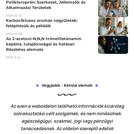
Polikloroprén: Szerkezet, Jellemzők és
Alkalmazási Területek
2026.02.13.
Karbociklusos aromás vegyületek:
felépítésük és példáik
2026.01.08.
Az 2-acetoxi-N,N,N-trimetiletánamin
képlete, tulajdonságai és hatásai:
Részletes elemzés
2025.11.14.
Vegyjelek - Kémiai elemek
Az ezen a weboldalon található információk kizárólag
szórakoztatási célt szolgálnak, és nem minősülnek
egészségügyi, szakmai, jogi vagy pénzügyi
tanácsadásnak. Az oldalon szereplő adatok