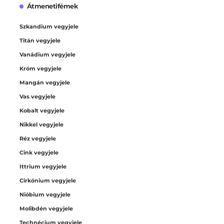
Átmenetifémek
Szkandium vegyjele
Titán vegyjele
Vanádium vegyjele
Króm vegyjele
Mangán vegyjele
Vas vegyjele
Kobalt vegyjele
Nikkel vegyjele
Réz vegyjele
Cink vegyjele
Ittrium vegyjele
Cirkónium vegyjele
Nióbium vegyjele
Molibdén vegyjele
Technécium vegyjele