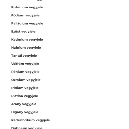
Ruténium vegyjele
Ródium vegyjele
Palládium vegyjele
Ezüst vegyjele
Kadmium vegyjele
Hafnium vegyjele
Tantál vegyjele
Volfrám vegyjele
Rénium vegyjele
Ozmium vegyjele
Irídium vegyjele
Platina vegyjele
Arany vegyjele
Higany vegyjele
Raderfordium vegyjele
Dubnium vegyjele