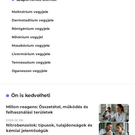
Meitnérium vegyjele
Darmstadtium vegyjele
Röntgénium vegyjele
Nihónium vegyjel
Moszkóvium vegyjele
Livermórium vegyjele
Tennesszium vegyjele
Oganeszon vegyjele
Ön is kedvelheti
Millon-reagens: Összetétel, működés és
felhasználási területek
2026.02.08.
Nitrobenzolok: típusok, tulajdonságok és
kémiai jelentőségük