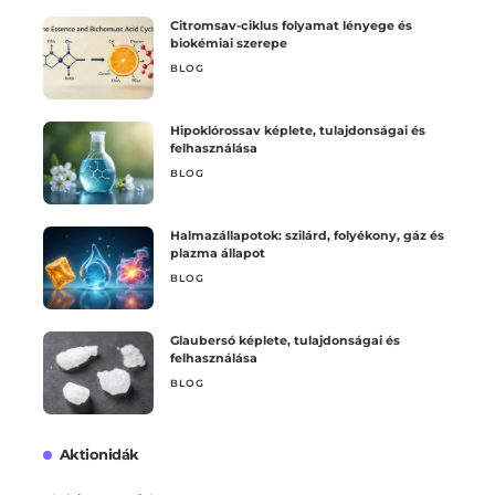
Citromsav-ciklus folyamat lényege és
biokémiai szerepe
BLOG
Hipoklórossav képlete, tulajdonságai és
felhasználása
BLOG
Halmazállapotok: szilárd, folyékony, gáz és
plazma állapot
BLOG
Glaubersó képlete, tulajdonságai és
felhasználása
BLOG
Aktionidák