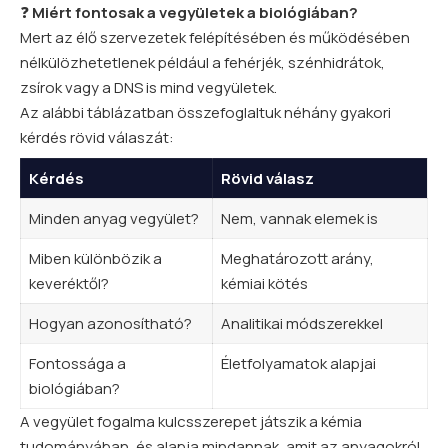
❓
Miért fontosak a vegyületek a biológiában?
Mert az élő szervezetek felépítésében és működésében
nélkülözhetetlenek például a fehérjék, szénhidrátok,
zsírok vagy a DNS is mind vegyületek.
Az alábbi táblázatban összefoglaltuk néhány gyakori
kérdés rövid válaszát:
Kérdés
Rövid válasz
Minden anyag vegyület?
Nem, vannak elemek is
Miben különbözik a
Meghatározott arány,
keveréktől?
kémiai kötés
Hogyan azonosítható?
Analitikai módszerekkel
Fontossága a
Életfolyamatok alapjai
biológiában?
A vegyület
fogalma
kulcsszerepet játszik a kémia
tudományában, és alapja mindannak, amit az anyagokról