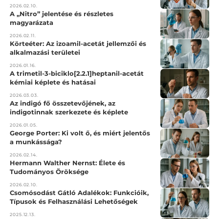
2026.02.10.
A „Nitro” jelentése és részletes
magyarázata
2026.02.11.
Körteéter: Az izoamil-acetát jellemzői és
alkalmazási területei
2026.01.16.
A trimetil-3-biciklo[2.2.1]heptanil-acetát
kémiai képlete és hatásai
2026.03.03.
Az indigó fő összetevőjének, az
indigotinnak szerkezete és képlete
2026.01.05.
George Porter: Ki volt ő, és miért jelentős
a munkássága?
2026.02.14.
Hermann Walther Nernst: Élete és
Tudományos Öröksége
2026.02.10.
Csomósodást Gátló Adalékok: Funkcióik,
Típusok és Felhasználási Lehetőségek
2025.12.13.