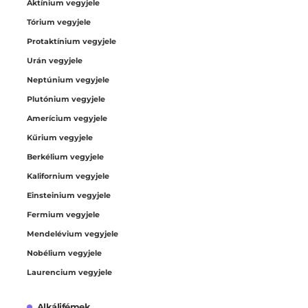
Aktínium vegyjele
Tórium vegyjele
Protaktínium vegyjele
Urán vegyjele
Neptúnium vegyjele
Plutónium vegyjele
Amerícium vegyjele
Kűrium vegyjele
Berkélium vegyjele
Kalifornium vegyjele
Einsteinium vegyjele
Fermium vegyjele
Mendelévium vegyjele
Nobélium vegyjele
Laurencium vegyjele
Alkálifémek