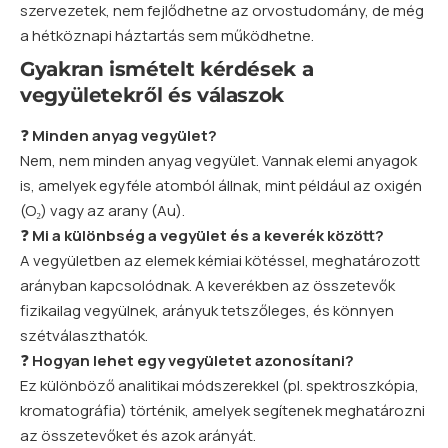
szervezetek, nem fejlődhetne az orvostudomány, de még
a hétköznapi háztartás sem működhetne.
Gyakran ismételt kérdések a
vegyületekről és válaszok
❓
Minden anyag vegyület?
Nem, nem minden anyag vegyület. Vannak elemi anyagok
is, amelyek egyféle atomból állnak, mint például az
oxigén
(O₂) vagy az arany (Au).
❓
Mi a különbség a vegyület és a keverék között?
A vegyületben az elemek kémiai kötéssel, meghatározott
arányban kapcsolódnak. A keverékben az összetevők
fizikailag vegyülnek, arányuk tetszőleges, és könnyen
szétválaszthatók.
❓
Hogyan lehet egy vegyületet azonosítani?
Ez különböző analitikai módszerekkel (pl. spektroszkópia,
kromatográfia) történik, amelyek segítenek meghatározni
az összetevőket és azok arányát.