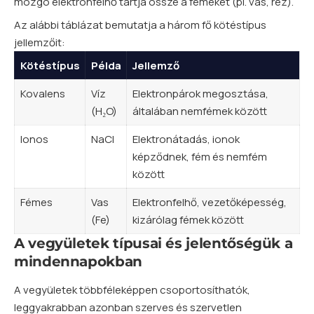
mozgó elektronfelhő tartja össze a fémeket (pl. vas, réz).
Az alábbi táblázat bemutatja a három fő kötéstípus
jellemzőit:
Kötéstípus
Példa
Jellemző
Kovalens
Víz
Elektronpárok megosztása,
(H₂O)
általában nemfémek között
Ionos
NaCl
Elektronátadás, ionok
képződnek, fém és nemfém
között
Fémes
Vas
Elektronfelhő, vezetőképesség,
(Fe)
kizárólag fémek között
A vegyületek típusai és jelentőségük a
mindennapokban
A vegyületek többféleképpen csoportosíthatók,
leggyakrabban azonban szerves és szervetlen