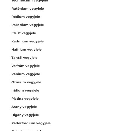
Technécium vegyjele
Ruténium vegyjele
Ródium vegyjele
Palládium vegyjele
Ezüst vegyjele
Kadmium vegyjele
Hafnium vegyjele
Tantál vegyjele
Volfrám vegyjele
Rénium vegyjele
Ozmium vegyjele
Irídium vegyjele
Platina vegyjele
Arany vegyjele
Higany vegyjele
Raderfordium vegyjele