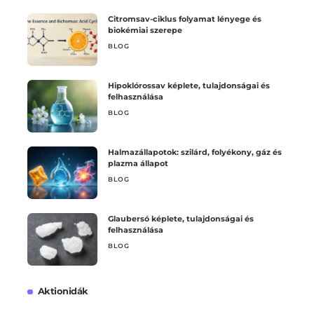
Citromsav-ciklus folyamat lényege és
biokémiai szerepe
BLOG
Hipoklórossav képlete, tulajdonságai és
felhasználása
BLOG
Halmazállapotok: szilárd, folyékony, gáz és
plazma állapot
BLOG
Glaubersó képlete, tulajdonságai és
felhasználása
BLOG
Aktionidák