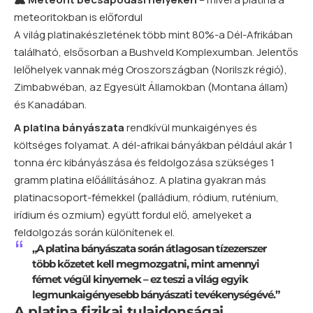
meteoritokban is előfordul
A világ platinakészletének több mint 80%-a Dél-Afrikában
található, elsősorban a Bushveld Komplexumban. Jelentős
lelőhelyek vannak még Oroszországban (Norilszk régió),
Zimbabwéban, az Egyesült Államokban (Montana állam)
és Kanadában.
A platina bányászata
rendkívül munkaigényes és
költséges folyamat. A dél-afrikai bányákban például akár 1
tonna érc kibányászása és feldolgozása szükséges 1
gramm platina előállításához. A platina gyakran más
platinacsoport-fémekkel (palládium, ródium, ruténium,
irídium és ozmium) együtt fordul elő, amelyeket a
feldolgozás során különítenek el.
„A platina bányászata során átlagosan tízezerszer
több kőzetet kell megmozgatni, mint amennyi
fémet végül kinyernek – ez teszi a világ egyik
legmunkaigényesebb bányászati tevékenységévé.”
A platina fizikai tulajdonságai