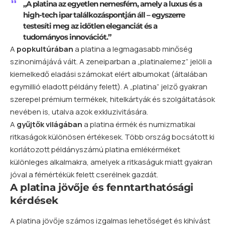
„A platina az egyetlen nemesfém, amely a luxus és a
high-tech ipar találkozáspontján áll – egyszerre
testesíti meg az időtlen eleganciát és a
tudományos innovációt.”
A
popkultúrában
a platina a legmagasabb minőség
szinonimájává vált. A zeneiparban a „platinalemez” jelöli a
kiemelkedő eladási számokat elért albumokat (általában
egymillió eladott példány felett). A „platina” jelző gyakran
szerepel prémium termékek, hitelkártyák és szolgáltatások
nevében is, utalva azok exkluzivitására.
A
gyűjtők világában
a platina érmék és numizmatikai
ritkaságok különösen értékesek. Több ország bocsátott ki
korlátozott példányszámú platina emlékérméket
különleges alkalmakra, amelyek a ritkaságuk miatt gyakran
jóval a fémértékük felett cserélnek gazdát.
A platina jövője és fenntarthatósági
kérdések
A platina jövője számos izgalmas lehetőséget és kihívást