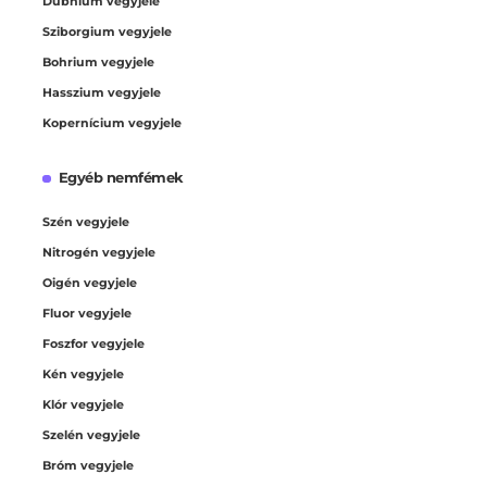
Dubnium vegyjele
Sziborgium vegyjele
Bohrium vegyjele
Hasszium vegyjele
Kopernícium vegyjele
Egyéb nemfémek
Szén vegyjele
Nitrogén vegyjele
Oigén vegyjele
Fluor vegyjele
Foszfor vegyjele
Kén vegyjele
Klór vegyjele
Szelén vegyjele
Bróm vegyjele