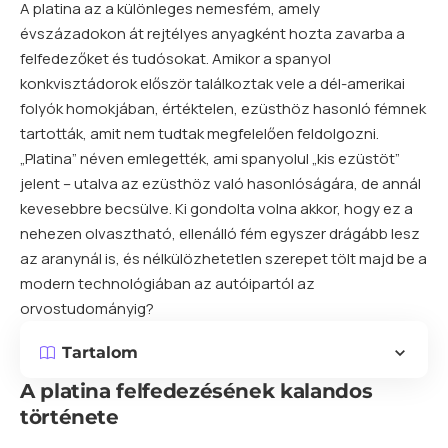
A platina az a különleges nemesfém, amely
évszázadokon át rejtélyes anyagként hozta zavarba a
felfedezőket és tudósokat. Amikor a spanyol
konkvisztádorok először találkoztak vele a dél-amerikai
folyók homokjában, értéktelen, ezüsthöz hasonló fémnek
tartották, amit nem tudtak megfelelően feldolgozni.
„Platina” néven emlegették, ami spanyolul „kis ezüstöt”
jelent – utalva az ezüsthöz való hasonlóságára, de annál
kevesebbre becsülve. Ki gondolta volna akkor, hogy ez a
nehezen olvasztható, ellenálló fém egyszer drágább lesz
az aranynál is, és nélkülözhetetlen szerepet tölt majd be a
modern technológiában az autóipartól az
orvostudományig?
Tartalom
A platina felfedezésének kalandos
története