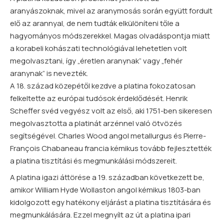
aranyászoknak, mivel az aranymosás során együtt fordult
elő az arannyal, de nem tudták elkülöníteni tőle a
hagyományos módszerekkel. Magas olvadáspontja miatt
a korabeli kohászati technológiával lehetetlen volt
megolvasztani, így „éretlen aranynak” vagy „fehér
aranynak” is nevezték.
A 18. század közepétől kezdve a platina fokozatosan
felkeltette az európai tudósok érdeklődését. Henrik
Scheffer svéd vegyész volt az első, aki 1751-ben sikeresen
megolvasztotta a platinát arzénnel való ötvözés
segítségével. Charles Wood angol metallurgus és Pierre-
François Chabaneau francia kémikus tovább fejlesztették
a platina tisztítási és megmunkálási módszereit.
A platina igazi áttörése a 19. században következett be,
amikor William Hyde Wollaston angol kémikus 1803-ban
kidolgozott egy hatékony eljárást a platina tisztítására és
megmunkálására. Ezzel megnyílt az út a platina ipari