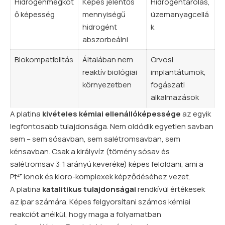
Hidrogénmegköt
Képes jelentős
Hidrogéntárolás,
ő képesség
mennyiségű
üzemanyagcellá
hidrogént
k
abszorbeálni
Biokompatiblitás
Általában nem
Orvosi
reaktív biológiai
implantátumok,
környezetben
fogászati
alkalmazások
A platina
kivételes kémiai ellenállóképessége
az egyik
legfontosabb tulajdonsága. Nem oldódik egyetlen savban
sem – sem sósavban, sem salétromsavban, sem
kénsavban. Csak a királyvíz (tömény sósav és
salétromsav 3:1 arányú keveréke) képes feloldani, ami a
Pt⁴⁺ ionok és kloro-komplexek képződéséhez vezet.
A platina
katalitikus tulajdonságai
rendkívül értékesek
az ipar számára. Képes felgyorsítani számos kémiai
reakciót anélkül, hogy maga a folyamatban