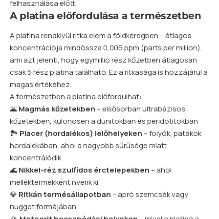
felhasználása előtt.
A platina előfordulása a természetben
A platina rendkívül ritka
elem
a földkéregben – átlagos
koncentrációja mindössze 0,005 ppm (parts per million),
ami azt jelenti, hogy egymillió rész kőzetben átlagosan
csak 5 rész platina található. Ez a ritkasága is hozzájárul a
magas értékéhez.
A természetben a platina előfordulhat:
🌋
Magmás kőzetekben
– elsősorban ultrabázisos
kőzetekben, különösen a dunitokban és peridotitokban
🏞️
Placer (hordalékos) lelőhelyeken
– folyók, patakok
hordalékában, ahol a nagyobb sűrűsége miatt
koncentrálódik
🌊
Nikkel-réz szulfidos érctelepekben
– ahol
melléktermékként nyerik ki
💎
Ritkán termésállapotban
– apró szemcsék vagy
nugget formájában
🏔️
Meteorit becsapódási helyeken
– mivel a platina a