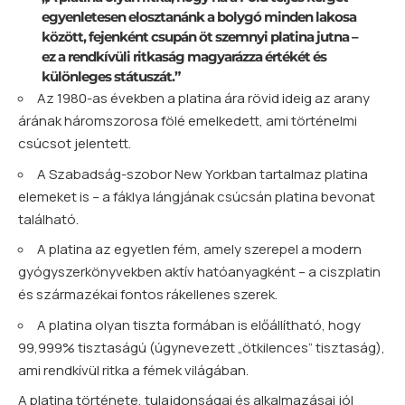
egyenletesen elosztanánk a bolygó minden lakosa
között, fejenként csupán öt szemnyi platina jutna –
ez a rendkívüli ritkaság magyarázza értékét és
különleges státuszát.”
Az 1980-as években a platina ára rövid ideig az arany
árának háromszorosa fölé emelkedett, ami történelmi
csúcsot jelentett.
A Szabadság-szobor New Yorkban tartalmaz platina
elemeket is – a fáklya lángjának csúcsán platina bevonat
található.
A platina az egyetlen fém, amely szerepel a modern
gyógyszerkönyvekben aktív hatóanyagként – a ciszplatin
és származékai fontos rákellenes szerek.
A platina olyan tiszta formában is előállítható, hogy
99,999% tisztaságú (úgynevezett „ötkilences” tisztaság),
ami rendkívül ritka a fémek világában.
A platina története, tulajdonságai és alkalmazásai jól