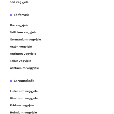
Jód vegyjele
Félfémek
Bór vegyjele
Szilícium vegyjele
Germánium vegyjele
Arzén vegyjele
Antimon vegyjele
Tellúr vegyjele
Asztácium vegyjele
Lantanoidák
Lutécium vegyjele
Itterbium vegyjele
Erbium vegyjele
Holmium vegyjele