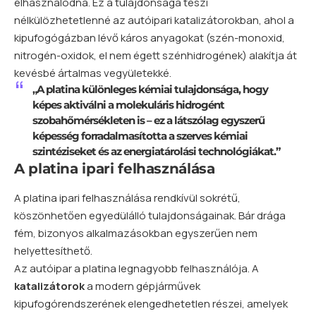
elhasználódna. Ez a tulajdonsága teszi
nélkülözhetetlenné az autóipari katalizátorokban, ahol a
kipufogógázban lévő káros anyagokat (
szén
-monoxid,
nitrogén-oxidok, el nem égett szénhidrogének) alakítja át
kevésbé ártalmas vegyületekké.
„A platina különleges kémiai tulajdonsága, hogy
képes aktiválni a molekuláris hidrogént
szobahőmérsékleten is – ez a látszólag egyszerű
képesség forradalmasította a szerves kémiai
szintéziseket és az energiatárolási technológiákat.”
A platina ipari felhasználása
A platina ipari felhasználása rendkívül sokrétű,
köszönhetően egyedülálló tulajdonságainak. Bár drága
fém, bizonyos alkalmazásokban egyszerűen nem
helyettesíthető.
Az autóipar a platina legnagyobb felhasználója. A
katalizátorok
a modern gépjárművek
kipufogórendszerének elengedhetetlen részei, amelyek