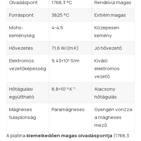
Olvadáspont
1768,3 °C
Rendkívül magas
Forráspont
3825 °C
Extrém magas
Mohs-
4-4,5
Közepesen
keménység
kemény
Hővezetés
71,6 W/(m·K)
Jó hővezető
Elektromos
9,43×10⁶ S/m
Kiváló
vezetőképesség
elektromos
vezető
Hőtágulási
8,8×10⁻⁶ K⁻¹
Alacsony
együttható
hőtágulás
Mágneses
Paramágneses
Gyengén vonzza
tulajdonság
a mágneses
mező
A platina
kiemelkedően magas olvadáspontja
(1768,3