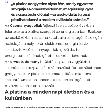
„A platina az egyetlen olyan fém, amely egyszerre
szolgálja a környezetvédelmet, az egészségügyet
és a csúcstechnológiát – ez a sokoldalúság teszi
pótolhatatlanná a modern civilizáció számára.”
Az
üzemanyagcellák
fejlesztése az utóbbi években
felértékelte a platina szerepét az energiaiparban. Ezekben
az eszközökben a platina katalizálja a
hidrogén
és
oxigén
reakcióját, amely során elektromos energia és víz
keletkezik. Az üzemanyagcellák a jövő tiszta
energiatermelésének ígéretes eszközei lehetnek.
Az
orvostudomány
területén a platina vegyületek,
különösen a ciszplatin és származékai, fontos rákellenes
gyógyszerek. A platina biokompatibilitása miatt orvosi
implantátumokban, pacemakerekben és fogászati
ötvözetekben is alkalmazzák.
A platina a mindennapi életben és a
kultúrában
Bár a platina elsősorban ipari fém, a mindennapi életben és