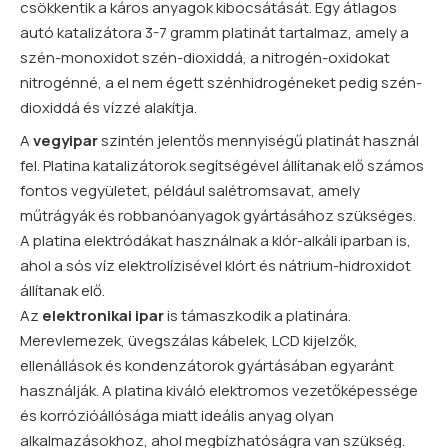
csökkentik a káros anyagok kibocsátását. Egy átlagos
autó katalizátora 3-7 gramm platinát tartalmaz, amely a
szén-monoxidot szén-dioxiddá, a nitrogén-oxidokat
nitrogénné, a el nem égett szénhidrogéneket pedig szén-
dioxiddá és vízzé alakítja.
A
vegyipar
szintén jelentős mennyiségű platinát használ
fel. Platina katalizátorok segítségével állítanak elő számos
fontos vegyületet, például salétromsavat, amely
műtrágyák és robbanóanyagok gyártásához szükséges.
A platina elektródákat használnak a klór-alkáli iparban is,
ahol a sós víz elektrolízisével klórt és nátrium-hidroxidot
állítanak elő.
Az
elektronikai ipar
is támaszkodik a platinára.
Merevlemezek, üvegszálas kábelek, LCD kijelzők,
ellenállások és kondenzátorok gyártásában egyaránt
használják. A platina kiváló elektromos vezetőképessége
és korrózióállósága miatt ideális anyag olyan
alkalmazásokhoz, ahol megbízhatóságra van szükség.