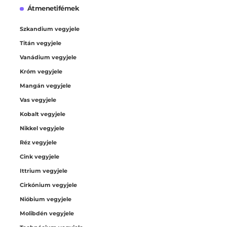
Átmenetifémek
Szkandium vegyjele
Titán vegyjele
Vanádium vegyjele
Króm vegyjele
Mangán vegyjele
Vas vegyjele
Kobalt vegyjele
Nikkel vegyjele
Réz vegyjele
Cink vegyjele
Ittrium vegyjele
Cirkónium vegyjele
Nióbium vegyjele
Molibdén vegyjele