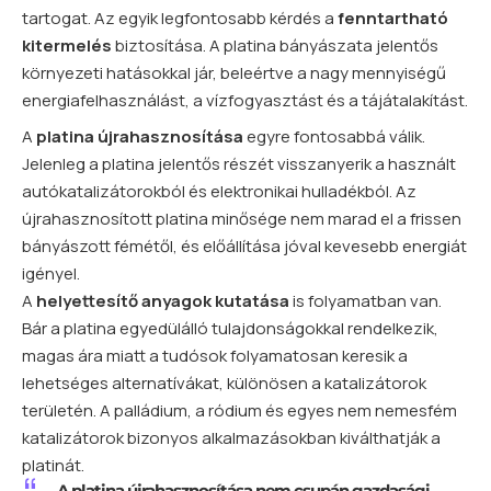
tartogat. Az egyik legfontosabb kérdés a
fenntartható
kitermelés
biztosítása. A platina bányászata jelentős
környezeti hatásokkal jár, beleértve a nagy mennyiségű
energiafelhasználást, a vízfogyasztást és a tájátalakítást.
A
platina újrahasznosítása
egyre fontosabbá válik.
Jelenleg a platina jelentős részét visszanyerik a használt
autókatalizátorokból és elektronikai hulladékból. Az
újrahasznosított platina minősége nem marad el a frissen
bányászott fémétől, és előállítása jóval kevesebb energiát
igényel.
A
helyettesítő anyagok kutatása
is folyamatban van.
Bár a platina egyedülálló tulajdonságokkal rendelkezik,
magas ára miatt a tudósok folyamatosan keresik a
lehetséges alternatívákat, különösen a katalizátorok
területén. A palládium, a ródium és egyes nem nemesfém
katalizátorok bizonyos alkalmazásokban kiválthatják a
platinát.
„A platina újrahasznosítása nem csupán gazdasági