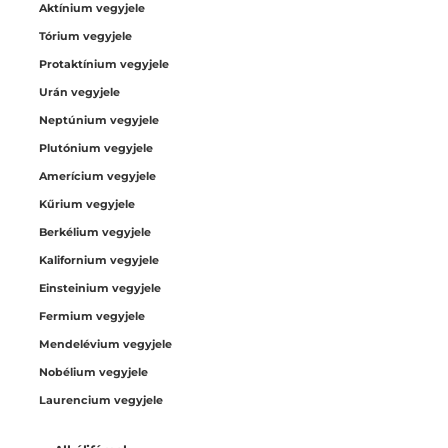
Aktínium vegyjele
Tórium vegyjele
Protaktínium vegyjele
Urán vegyjele
Neptúnium vegyjele
Plutónium vegyjele
Amerícium vegyjele
Kűrium vegyjele
Berkélium vegyjele
Kalifornium vegyjele
Einsteinium vegyjele
Fermium vegyjele
Mendelévium vegyjele
Nobélium vegyjele
Laurencium vegyjele