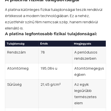
A platina különleges fizikai tulajdonságai teszik rendkívül
értékessé a modern technológiában. Ez a nehéz,
ezüstfehér színű fém nemcsak szép, hanem rendkívül
ellenálló is.
A platina legfontosabb fizikai tulajdonságai:
Tulajdonság
Érték
Megjegyzés
Rendszám
78
A periódusos
rendszerben
Atomtömeg
195,084 u
Atomtömegegys
égben
Sűrűség
21,45 g/cm³
Az egyik
legsűrűbb
természetes
elem