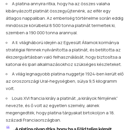
A platina annyira ritka, hogy ha az összes valaha
kibányászott platinát összegyűjtenénk, az elfér egy
átlagos nappaliban. Az emberiség történelme során eddig
mindössze körülbelül 8 500 tonna platinát termeltek ki,
szemben a 190 000 tonna arannyal.
A II. világháború idején az Egyesült Államok kormánya
stratégiai fémnek nyilvánította a platinát, és betiltotta az
ékszergyártásban való felhasználását, hogy biztosítsa a
katonai és ipari alkalmazásokhoz szükséges készleteket.
A világ legnagyobb platina nuggetje 1924-ben került elő
az oroszországi Ural-hegységben, súlya 9,5 kilogramm
volt.
Louis XVI francia király a platinát „a királyok fémjének”
nevezte, és ő volt az egyetlen személy, akinek
megengedték, hogy platina tárgyakat birtokoljon a 18.
századi Franciaországban.
„A platina olyan ritka, hogy ha a Föld teljes kérgét