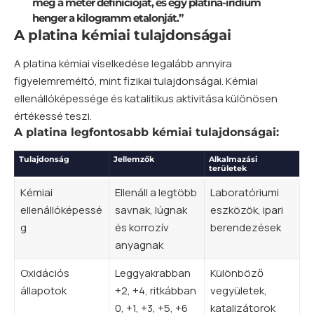
meg a méter definícióját, és egy platina-irídium
henger a kilogramm etalonját.”
A platina kémiai tulajdonságai
A platina kémiai viselkedése legalább annyira
figyelemreméltó, mint fizikai tulajdonságai. Kémiai
ellenállóképessége és katalitikus aktivitása különösen
értékessé teszi.
A platina legfontosabb kémiai tulajdonságai:
Tulajdonság
Jellemzők
Alkalmazási
területek
Kémiai
Ellenáll a legtöbb
Laboratóriumi
ellenállóképessé
savnak, lúgnak
eszközök, ipari
g
és korrozív
berendezések
anyagnak
Oxidációs
Leggyakrabban
Különböző
állapotok
+2, +4, ritkábban
vegyületek,
0, +1, +3, +5, +6
katalizátorok