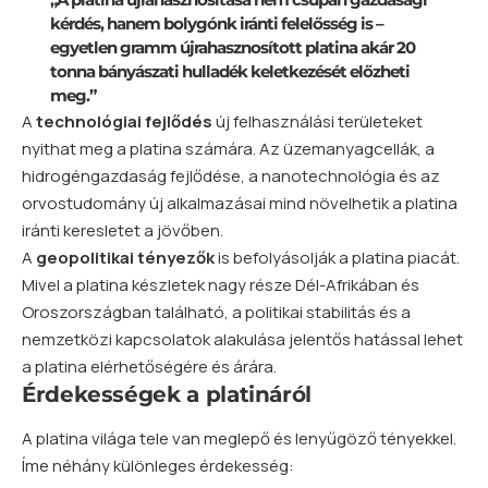
kérdés, hanem bolygónk iránti felelősség is –
egyetlen gramm újrahasznosított platina akár 20
tonna bányászati hulladék keletkezését előzheti
meg.”
A
technológiai fejlődés
új felhasználási területeket
nyithat meg a platina számára. Az üzemanyagcellák, a
hidrogéngazdaság fejlődése, a nanotechnológia és az
orvostudomány új alkalmazásai mind növelhetik a platina
iránti keresletet a jövőben.
A
geopolitikai tényezők
is befolyásolják a platina piacát.
Mivel a platina készletek nagy része Dél-Afrikában és
Oroszországban található, a politikai stabilitás és a
nemzetközi kapcsolatok alakulása jelentős hatással lehet
a platina elérhetőségére és árára.
Érdekességek a platináról
A platina világa tele van meglepő és lenyűgöző tényekkel.
Íme néhány különleges érdekesség: