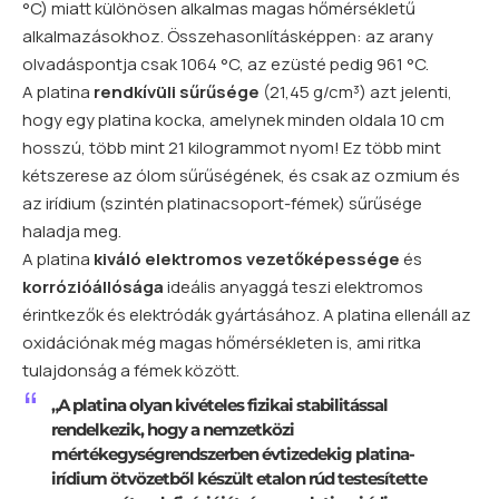
°C) miatt különösen alkalmas magas hőmérsékletű
alkalmazásokhoz. Összehasonlításképpen: az
arany
olvadáspontja csak 1064 °C, az ezüsté pedig 961 °C.
A platina
rendkívüli sűrűsége
(21,45 g/cm³) azt jelenti,
hogy egy platina kocka, amelynek minden oldala 10 cm
hosszú, több mint 21 kilogrammot nyom! Ez több mint
kétszerese az ólom sűrűségének, és csak az ozmium és
az irídium (szintén platinacsoport-fémek) sűrűsége
haladja meg.
A platina
kiváló elektromos vezetőképessége
és
korrózióállósága
ideális anyaggá teszi elektromos
érintkezők és elektródák gyártásához. A platina ellenáll az
oxidációnak még magas hőmérsékleten is, ami ritka
tulajdonság a fémek között.
„A platina olyan kivételes fizikai stabilitással
rendelkezik, hogy a nemzetközi
mértékegységrendszerben évtizedekig platina-
irídium ötvözetből készült etalon rúd testesítette