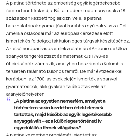
A platina története az emberiség egyik legérdekesebb
fémtörténeti kalandja. Bár a modern tudomány csak a 18.
században kezdett foglalkozni vele, a platina
használatának nyomai jóval korábbra nyúlnak vissza. Dél-
Amerika őslakosai már az európaiak érkezése előtt
ismerték és feldolgozták különleges tárgyak készítéséhez.
Az első európai írásos emlék a platináról Antonio de Ulloa
spanyol tengerésztiszt és matematikus 1748-as
útleírásából származik, amelyben beszámol a Kolumbia
területén található különös fémről. De már évtizedekkel
korábban, az 1700-as évek elején ismerték a spanyol
gyarmatosítók, akik gyakran találkoztak vele az
aranylelőhelyeken.
„A platina az egyetlen nemesfém, amelyet a
történelem során kezdetben értéktelennek
tartottak, majd később az egyik legértékesebb
anyaggá vált – ez a különleges történeti ív
egyedülálló a fémek világában.”
A platina kezdetben problémát jelentett az