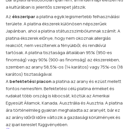
a kultúrában is jelentős szerepet játszik.
Az
ékszeripar
a platina egyik legismertebb felhasználási
területe. A platina ékszerek különösen népszerűek
Japánban, ahol a platina státuszszimbólumnak számít. A
platina ékszerek előnye, hogy nem okoznak allergiás
reakciót, nem veszítenek a fényükből, és rendkívül
tartósak. A platina tisztasága általában 95% (950-es
finomság) vagy 90% (900-as finomság) az ékszerekben,
szemben az arany 58,5%-os (14 karátos) vagy 75%-os (18
karátos) tisztaságával.
A
befektetési piacon
a platina az arany és ezüst mellett
fontos nemesfém. Befektetési célú platina érméket és
rudakat több ország is kibocsát, köztük az Amerikai
Egyesült Államok, Kanada, Ausztrália és Ausztria. A platina
ára történelmileg gyakran meghaladta az aranyét, bár ez
az arány időről időre változik a gazdasági körülmények és
az ipari kereslet függvényében.