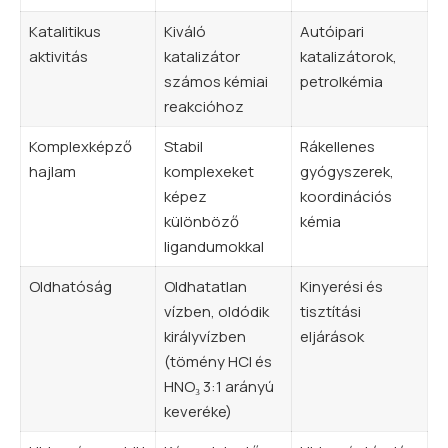
Katalitikus
Kiváló
Autóipari
aktivitás
katalizátor
katalizátorok,
számos kémiai
petrolkémia
reakcióhoz
Komplexképző
Stabil
Rákellenes
hajlam
komplexeket
gyógyszerek,
képez
koordinációs
különböző
kémia
ligandumokkal
Oldhatóság
Oldhatatlan
Kinyerési és
vízben, oldódik
tisztítási
királyvízben
eljárások
(tömény HCl és
HNO₃ 3:1 arányú
keveréke)