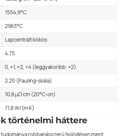
1554,9°C
2963°C
Lapcentrált köbös
4,75
0, +1, +2, +4 (leggyakoribb: +2)
2,20 (Pauling-skála)
10,8 μΩ·cm (20°C-on)
71,8 W/(m·K)
k történelmi háttere
mia tudománya robbanásszerű fejlődésen ment