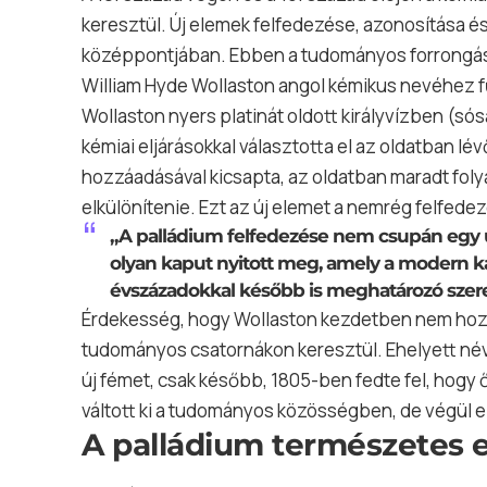
keresztül. Új elemek felfedezése, azonosítása és
középpontjában. Ebben a tudományos forrongásba
William Hyde Wollaston angol kémikus nevéhez fű
Wollaston nyers platinát oldott királyvízben (s
kémiai eljárásokkal választotta el az oldatban l
hozzáadásával kicsapta, az oldatban maradt folya
elkülönítenie. Ezt az új elemet a nemrég felfedez
„A palládium felfedezése nem csupán egy 
olyan kaput nyitott meg, amely a modern kat
évszázadokkal később is meghatározó szerep
Érdekesség, hogy Wollaston kezdetben nem hozt
tudományos csatornákon keresztül. Ehelyett név
új fémet, csak később, 1805-ben fedte fel, hogy ő 
váltott ki a tudományos közösségben, de végül e
A palládium természetes e