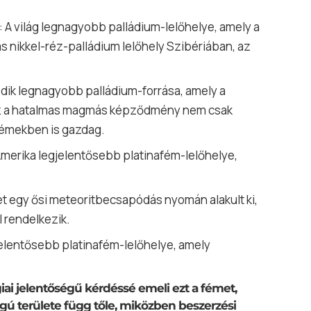
: A világ legnagyobb palládium-lelőhelye, amely a
as nikkel-réz-palládium lelőhely Szibériában, az
sodik legnagyobb palládium-forrása, amely a
. Ez a hatalmas magmás képződmény nem csak
fémekben is gazdag.
Amerika legjelentősebb platinafém-lelőhelye,
let egy ősi meteoritbecsapódás nyomán alakult ki,
l rendelkezik.
gjelentősebb platinafém-lelőhelye, amely
giai jelentőségű kérdéssé emeli ezt a fémet,
gú területe függ tőle, miközben beszerzési