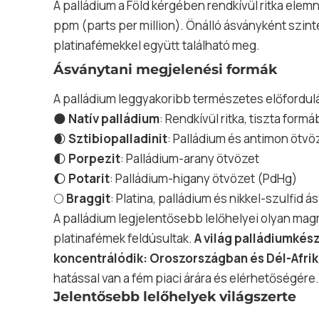
A palládium a Föld kérgében rendkívül ritka elem
ppm (parts per million). Önálló ásványként szint
platinafémekkel együtt található meg.
Ásványtani megjelenési formák
A palládium leggyakoribb természetes előfordulá
🌑
Natív palládium
: Rendkívül ritka, tiszta form
🌒
Sztibiopalladinit
: Palládium és antimon ötvö
🌓
Porpezit
: Palládium-arany ötvözet
🌔
Potarit
: Palládium-higany ötvözet (PdHg)
🌕
Braggit
:
Platina
, palládium és nikkel-szulfid á
A palládium legjelentősebb lelőhelyei olyan magm
platinafémek feldúsultak.
A világ palládiumké
koncentrálódik: Oroszországban és Dél-Afri
hatással van a fém piaci árára és elérhetőségére
Jelentősebb lelőhelyek világszerte