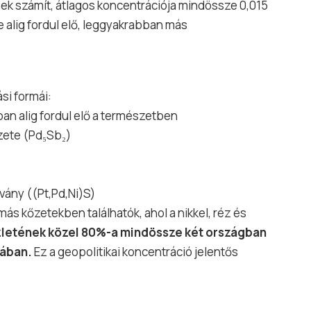
nek számít, átlagos koncentrációja mindössze 0,015
e alig fordul elő, leggyakrabban más
si formái:
ában alig fordul elő a természetben
zete (Pd₅Sb₂)
svány ((Pt,Pd,Ni)S)
ás kőzetekben találhatók, ahol a nikkel, réz és
szletének közel 80%-a mindössze két országban
kában.
Ez a geopolitikai koncentráció jelentős
.