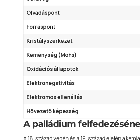
Olvadáspont
Forráspont
Kristályszerkezet
Keménység (Mohs)
Oxidációs állapotok
Elektronegativitás
Elektromos ellenállás
Hővezető képesség
A palládium felfedezéséne
A 18. század végén és a 19. század elején a ké