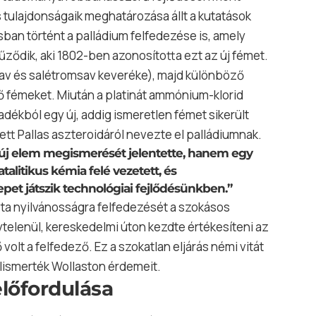
 tulajdonságaik meghatározása állt a kutatások
n történt a palládium felfedezése is, amely
ződik, aki 1802-ben azonosította ezt az új fémet.
ósav és salétromsav keveréke), majd különböző
évő fémeket. Miután a platinát ammónium-klorid
dékból egy új, addig ismeretlen fémet sikerült
ett Pallas aszteroidáról nevezte el palládiumnak.
új
elem
megismerését jelentette, hanem egy
alitikus kémia felé vezetett, és
et játszik technológiai fejlődésünkben.”
a nyilvánosságra felfedezését a szokásos
telenül, kereskedelmi úton kezdte értékesíteni az
volt a felfedező. Ez a szokatlan eljárás némi vitát
lismerték Wollaston érdemeit.
lőfordulása