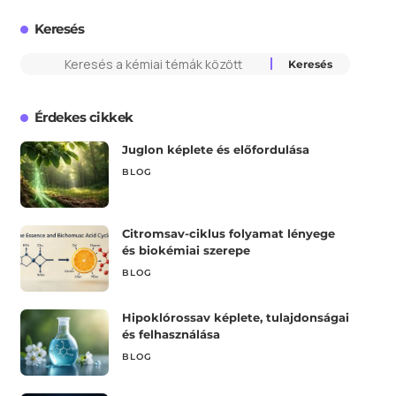
Keresés
Érdekes cikkek
Juglon képlete és előfordulása
BLOG
Citromsav-ciklus folyamat lényege
és biokémiai szerepe
BLOG
Hipoklórossav képlete, tulajdonságai
és felhasználása
BLOG