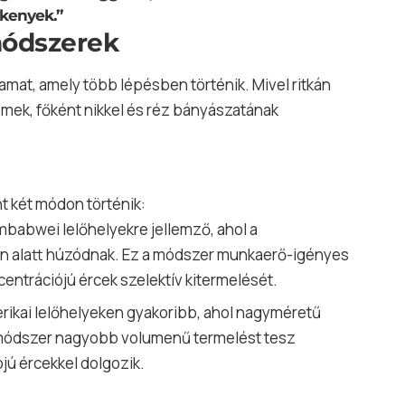
ékenyek.”
 módszerek
yamat, amely több lépésben történik. Mivel ritkán
émek, főként nikkel és réz bányászatának
t két módon történik:
zimbabwei lelőhelyekre jellemző, ahol a
ín alatt húzódnak. Ez a módszer munkaerő-igényes
entrációjú ércek szelektív kitermelését.
erikai lelőhelyeken gyakoribb, ahol nagyméretű
 a módszer nagyobb volumenű termelést tesz
jú ércekkel dolgozik.