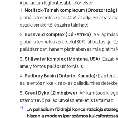
A palládium legfontosabb lelőhelyei:
Norilszk-Talnah komplexum (Oroszország)
globális termelés közel 40%-át adja. Ez a hatalm
északi sarkkörtől északra található.
Bushveld Komplex (Dél-Afrika)
: A világ má
globális termelés körülbelül 30%-át biztosítja
palládiumban, hanem platinában és más platina
Stillwater Komplex (Montana, USA)
: Észak-
amely fontos palládiumforrás is.
Sudbury Basin (Ontario, Kanada)
: Ez a terü
és jelentős nikkel-, réz- és palládiumkészletekke
Great Dyke (Zimbabwe)
: Afrika második le
számottevő palládiumkészleteket is tartalmaz.
„A palládium földrajzi koncentrációja straté
hiszen a modern ipar számos kulcsfontossá