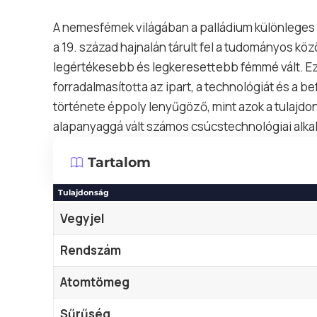
A nemesfémek világában a palládium különleges he
a 19. század hajnalán tárult fel a tudományos köz
legértékesebb és legkeresettebb fémmé vált. Ez
forradalmasította az ipart, a technológiát és a 
története éppoly lenyűgöző, mint azok a tulajdo
alapanyaggá vált számos csúcstechnológiai alk
Tartalom
Tulajdonság
Vegyjel
Rendszám
Atomtömeg
Sűrűség