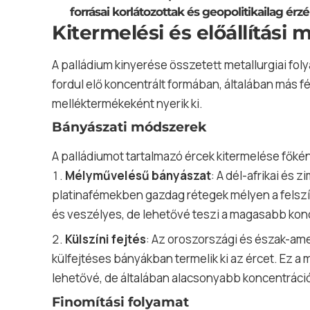
forrásai korlátozottak és geopolitikailag érz
Kitermelési és előállítási
A palládium kinyerése összetett metallurgiai fol
fordul elő koncentrált formában, általában más f
melléktermékeként nyerik ki.
Bányászati módszerek
A palládiumot tartalmazó ércek kitermelése főkén
Mélyművelésű bányászat
: A dél-afrikai és 
platinafémekben gazdag rétegek mélyen a felsz
és veszélyes, de lehetővé teszi a magasabb konc
Külszíni fejtés
: Az oroszországi és észak-am
külfejtéses bányákban termelik ki az ércet. Ez
lehetővé, de általában alacsonyabb koncentráció
Finomítási folyamat