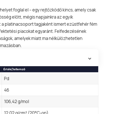
lyet foglal el – egy rejtőzködő kincs, amely csak
össég előtt, mégis napjainkra az egyik
 a platinacsoport tagjaként ismert ezüstfehér fém
befektetési piacokat egyaránt. Felfedezésének
nságok, amelyek miatt ma nélkülözhetetlen
almazásban.
Érték/Jellemző
Pd
46
106,42 g/mol
12,02 g/cm³ (20°C-on)