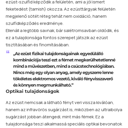
ezüst-szulfid képződik a felületén, ami a jól ismert
feketedést (tarnish) okozza. Az ezüsttárgyak felületén
megjelenő sötét réteg tehát nem oxidáció, hanem
szulfidképződés eredménye.
Ellenáll a legtöbb savnak, bár salétromsavban oldódik, és
ez a tulajdonsága fontos szerepet játszik az ezüst
tisztításában és finomításában.
„Az ezüst fizikai tulajdonságainak egyedülálló
kombinációja teszi ezt a fémet megkerülhetetlenné
mind a művészetben, mind a csúcstechnológiában.
Nincs még egy olyan anyag, amely egyszerre lenne
tökéletes elektromos vezető, kiváló fényvisszaverő
és könnyen megmunkálható.”
Optikai tulajdonságok
Az ezüst nemcsak a látható fényt veri vissza kiválóan,
hanem az infravörös sugárzást is, miközben az ultraibolya
sugárzást jobban átengedi, mint más fémek. Ez a
tulajdonsága teszi alkalmassá speciális optikai bevonatok