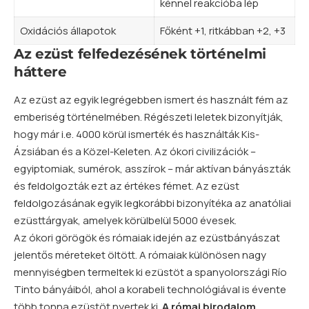
kénnel reakcióba lép
Oxidációs állapotok
Főként +1, ritkábban +2, +3
Az ezüst felfedezésének történelmi
háttere
Az ezüst az egyik legrégebben ismert és használt fém az
emberiség történelmében. Régészeti leletek bizonyítják,
hogy már i.e. 4000 körül ismerték és használták Kis-
Ázsiában és a Közel-Keleten. Az ókori civilizációk –
egyiptomiak, sumérok, asszírok – már aktívan bányászták
és feldolgozták ezt az értékes fémet. Az ezüst
feldolgozásának egyik legkorábbi bizonyítéka az anatóliai
ezüsttárgyak, amelyek körülbelül 5000 évesek.
Az ókori görögök és rómaiak idején az ezüstbányászat
jelentős méreteket öltött. A rómaiak különösen nagy
mennyiségben termeltek ki ezüstöt a spanyolországi Río
Tinto bányáiból, ahol a korabeli technológiával is évente
több tonna ezüstöt nyertek ki.
A római birodalom