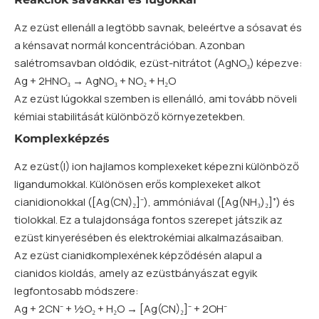
Az ezüst ellenáll a legtöbb savnak, beleértve a sósavat és
a kénsavat normál koncentrációban. Azonban
salétromsavban oldódik, ezüst-nitrátot (AgNO₃) képezve:
Ag + 2HNO₃ → AgNO₃ + NO₂ + H₂O
Az ezüst lúgokkal szemben is ellenálló, ami tovább növeli
kémiai stabilitását különböző környezetekben.
Komplexképzés
Az ezüst(I) ion hajlamos komplexeket képezni különböző
ligandumokkal. Különösen erős komplexeket alkot
cianidionokkal ([Ag(CN)₂]⁻), ammóniával ([Ag(NH₃)₂]⁺) és
tiolokkal. Ez a tulajdonsága fontos szerepet játszik az
ezüst kinyerésében és elektrokémiai alkalmazásaiban.
Az ezüst cianidkomplexének képződésén alapul a
cianidos kioldás, amely az ezüstbányászat egyik
legfontosabb módszere:
Ag + 2CN⁻ + ½O₂ + H₂O → [Ag(CN)₂]⁻ + 2OH⁻