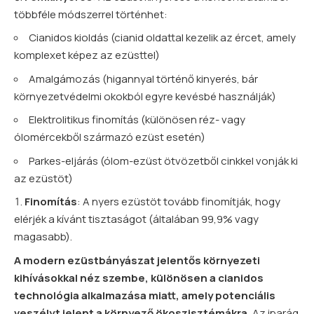
többféle módszerrel történhet:
Cianidos kioldás (cianid oldattal kezelik az ércet, amely
komplexet képez az ezüsttel)
Amalgámozás (higannyal történő kinyerés, bár
környezetvédelmi okokból egyre kevésbé használják)
Elektrolitikus finomítás (különösen réz- vagy
ólomércekből származó ezüst esetén)
Parkes-eljárás (ólom-ezüst ötvözetből cinkkel vonják ki
az ezüstöt)
Finomítás
: A nyers ezüstöt tovább finomítják, hogy
elérjék a kívánt tisztaságot (általában 99,9% vagy
magasabb).
A modern ezüstbányászat jelentős környezeti
kihívásokkal néz szembe, különösen a cianidos
technológia alkalmazása miatt, amely potenciális
veszélyt jelent a környező ökoszisztémákra.
Az iparág