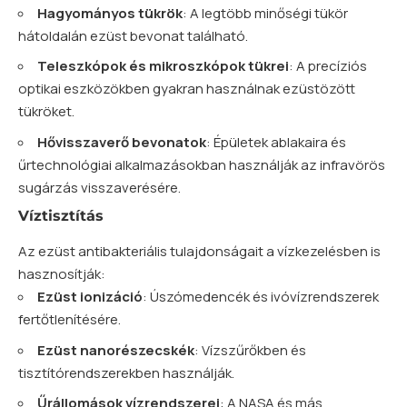
Hagyományos tükrök
: A legtöbb minőségi tükör
hátoldalán ezüst bevonat található.
Teleszkópok és mikroszkópok tükrei
: A precíziós
optikai eszközökben gyakran használnak ezüstözött
tükröket.
Hővisszaverő bevonatok
: Épületek ablakaira és
űrtechnológiai alkalmazásokban használják az infravörös
sugárzás visszaverésére.
Víztisztítás
Az ezüst antibakteriális tulajdonságait a vízkezelésben is
hasznosítják:
Ezüst ionizáció
: Úszómedencék és ivóvízrendszerek
fertőtlenítésére.
Ezüst nanorészecskék
: Vízszűrőkben és
tisztítórendszerekben használják.
Űrállomások vízrendszerei
: A NASA és más