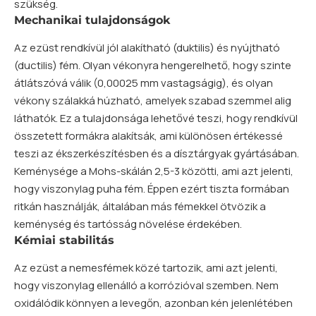
szükség.
Mechanikai tulajdonságok
Az ezüst rendkívül jól alakítható (duktilis) és nyújtható
(ductilis) fém. Olyan vékonyra hengerelhető, hogy szinte
átlátszóvá válik (0,00025 mm vastagságig), és olyan
vékony szálakká húzható, amelyek szabad szemmel alig
láthatók. Ez a tulajdonsága lehetővé teszi, hogy rendkívül
összetett formákra alakítsák, ami különösen értékessé
teszi az ékszerkészítésben és a dísztárgyak gyártásában.
Keménysége a Mohs-skálán 2,5-3 közötti, ami azt jelenti,
hogy viszonylag puha fém. Éppen ezért tiszta formában
ritkán használják, általában más fémekkel ötvözik a
keménység és tartósság növelése érdekében.
Kémiai stabilitás
Az ezüst a nemesfémek közé tartozik, ami azt jelenti,
hogy viszonylag ellenálló a korrózióval szemben. Nem
oxidálódik könnyen a levegőn, azonban kén jelenlétében