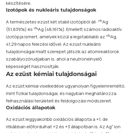
készítésére.
Izotópok és nukleáris tulajdonságok
A természetes ezüst két stabil izotópból áll: ¹⁰⁷Ag
(51,839%) és ¹⁰⁹Ag (48,161%). Emellett számos radioaktív
izotópja ismert, amelyek közül a legstabilabb az ¹⁰⁵Ag,
41,29 napos felezési idővel. Az ezüst nukleáris
tulajdonságai miatt szerepet játszik az atomreaktorok
szabályozórudjaiban is, ahol a neutronelnyelő
képességét hasznosítják.
Az ezüst kémiai tulajdonságai
Az ezüst kémiai viselkedése ugyanolyan figyelemreméltó,
mint fizikai tulajdonságai, és nagyban meghatározza
felhasználási területeit és feldolgozási módszereit.
Oxidációs állapotok
Az ezüst leggyakoribb oxidációs állapota a +1, de
ritkábban előfordulhat +2 és +3 állapotban is. Az Ag⁺
ion