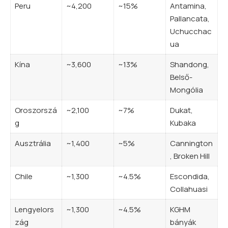
Peru
~4,200
~15%
Antamina,
Pallancata,
Uchucchac
ua
Kína
~3,600
~13%
Shandong,
Belső-
Mongólia
Oroszorszá
~2,100
~7%
Dukat,
g
Kubaka
Ausztrália
~1,400
~5%
Cannington
, Broken Hill
Chile
~1,300
~4.5%
Escondida,
Collahuasi
Lengyelors
~1,300
~4.5%
KGHM
zág
bányák