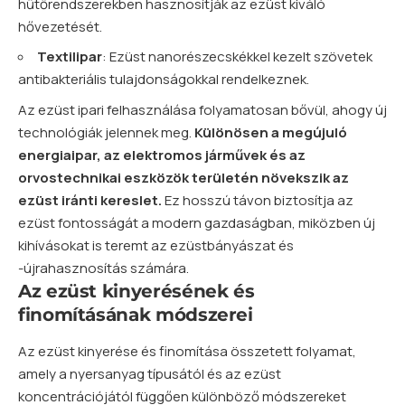
hűtőrendszerekben hasznosítják az ezüst kiváló
hővezetését.
Textilipar
: Ezüst nanorészecskékkel kezelt szövetek
antibakteriális tulajdonságokkal rendelkeznek.
Az ezüst ipari felhasználása folyamatosan bővül, ahogy új
technológiák jelennek meg.
Különösen a megújuló
energiaipar, az elektromos járművek és az
orvostechnikai eszközök területén növekszik az
ezüst iránti kereslet.
Ez hosszú távon biztosítja az
ezüst fontosságát a modern gazdaságban, miközben új
kihívásokat is teremt az ezüstbányászat és
-újrahasznosítás számára.
Az ezüst kinyerésének és
finomításának módszerei
Az ezüst kinyerése és finomítása összetett folyamat,
amely a nyersanyag típusától és az ezüst
koncentrációjától függően különböző módszereket