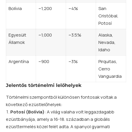
Bolívia
~1,200
~4%
San
Cristóbal,
Potosí
Egyesült
~1,000
~3.5%
Alaska,
Államok
Nevada,
Idaho
Argentína
~900
~3%
Pirquitas,
Cerro
Vanguardia
Jelentős történelmi lelőhelyek
Történelmi szempontból különösen fontosak voltak a
következő ezüstlelőhelyek:
Potosí (Bolívia)
: A világ valaha volt leggazdagabb
ezüstbányája, amely a 16-18. században a globális
ezüsttermelés közel felét adta. A spanyol gyarmati