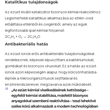
Katalitikus tulajdonságok
Az ezüst kiváló katalizátor bizonyos kémiai reakciókhoz.
Legismertebb katalitikus alkalmazása az etilén-oxid
előállítása etilénből és oxigénből, amely az egyik
legfontosabb ipari kémiai folyamat:
2C₂H₄ + O₂ → 2C₂H₄O
Antibakteriális hatás
Az ezüst ionok erős antibakteriális tulajdonságokkal
rendelkeznek, képesek elpusztítani a baktériumokat,
gombákat és bizonyos vírusokat. Ez a hatás az ezüst
ionok azon képességén alapul, hogy kölcsönhatásba
lépnek a mikroorganizmusok sejtfalával és
enzimrendszereivel, megzavarva azok működését.
„Az ezüst kémiai viselkedésének kettőssége –
egyfelől kémiai stabilitása, másfelől bizonyos
anyagokkal szembeni reaktivitása – teszi lehetővé
széles körű alkalmazását a modern technológiában