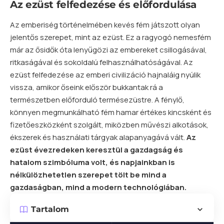
Az ezüst felfedezése és előfordulása
Az emberiség történelmében kevés fém játszott olyan
jelentős szerepet, mint az ezüst. Ez a ragyogó nemesfém
már az ősidők óta lenyűgözi az embereket csillogásával,
ritkaságával és sokoldalú felhasználhatóságával. Az
ezüst felfedezése az emberi civilizáció hajnaláig nyúlik
vissza, amikor őseink először bukkantak rá a
természetben előforduló termésezüstre. A fénylő,
könnyen megmunkálható fém hamar értékes kincsként és
fizetőeszközként szolgált, miközben művészi alkotások,
ékszerek és használati tárgyak alapanyagává vált.
Az
ezüst évezredeken keresztül a gazdagság és
hatalom szimbóluma volt, és napjainkban is
nélkülözhetetlen szerepet tölt be mind a
gazdaságban, mind a modern technológiában.
Tartalom