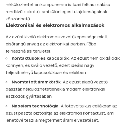
nélkülözhetetlen komponense is. Ipari felhasználása
rendkívül sokrétű, ami különleges tulajdonságainak
köszönhető.
Elektronikai és elektromos alkalmazások
Az ezüst kiváló elektromos vezetőképessége miatt
elsőrangú anyag az elektronikai iparban. Főbb
felhasználási területei:
Kontaktusok és kapcsolók
: Az ezüst nem oxidálódik
könnyen, és kiváló vezető, ezért ideális nagy
teljesítményű kapcsolókban és relékben.
Nyomtatott áramkörök
: Az ezüst alapú vezető
paszták nélkülözhetetlenek a modern elektronikai
eszközök gyártásában.
Napelem technológia
: A fotovoltaikus cellákban az
ezüst paszta biztosítja az elektromos kontaktust, ami
lehetővé teszi a megtermelt áram elvezetését.