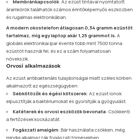
Membránkapcsolók
: Az ezüst tintával nyomtatott
áramkörök találhatók számos érintőképernyős eszközben
és rugalmas elektronikában.
A modern okostelefon átlagosan 0,34 gramm ezüstöt
tartalmaz, míg egy laptop akár 1,25 grammot is.
A
globális elektronikai ipar évente több mint 7500 tonna
ezüstöt használ fel, és ez a szám folyamatosan
növekszik.
Orvosi alkalmazások
Az ezüst antibakteriális tulajdonságai miatt széles körben
alkalmazott az egészségügyben:
Sebkötözők és égési kötszerek
: Az ezüst ionok
elpusztítják a baktériumokat és gyorsítják a gyógyulást.
Katéterek és orvosi eszközök bevonata
: Csökkenti
a fertőzések kockázatát.
Fogászati amalgám
: Bár használata csökken, még
mindig alkalmazzák fogászati tömésekben.