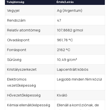
Tulajdonság
Érték/Leírás
Vegyjel
Ag (Argentum)
Rendszám
47
Relatív atomtömeg
107,8682 g/mol
Olvadáspont
961,78 °C
Forráspont
2162 °C
Sűrűség
10,49 g/cm³
Kristályszerkezet
Lapcentrált köbös
Elektromos
Legjobb minden fém közül
vezetőképesség
Hővezetőképesség
Kiváló
Kémiai ellenállóképesség
Ellenáll a korróziónak, de