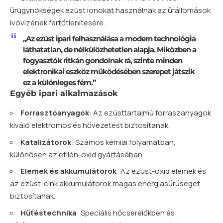
űrügynökségek ezüst ionokat használnak az űrállomások
ivóvizének fertőtlenítésére.
„Az ezüst ipari felhasználása a modern technológia
láthatatlan, de nélkülözhetetlen alapja. Miközben a
fogyasztók ritkán gondolnak rá, szinte minden
elektronikai eszköz működésében szerepet játszik
ez a különleges fém.”
Egyéb ipari alkalmazások
Forrasztóanyagok
: Az ezüsttartalmú forraszanyagok
kiváló elektromos és hővezetést biztosítanak.
Katalizátorok
: Számos kémiai folyamatban,
különösen az etilén-oxid gyártásában.
Elemek és akkumulátorok
: Az ezüst-oxid elemek és
az ezüst-cink akkumulátorok magas energiasűrűséget
biztosítanak.
Hűtéstechnika
: Speciális hőcserélőkben és