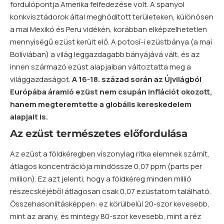
fordulópontja Amerika felfedezése volt. A spanyol
konkvisztádorok által meghódított területeken, különösen
a mai Mexikó és Peru vidékén, korábban elképzelhetetlen
mennyiségű ezüst került elő. A potosí-i ezüstbánya (a mai
Bolíviában) a világ leggazdagabb bányájává vált, és az
innen származó ezüst alapjaiban változtatta meg a
világgazdaságot.
A 16-18. század során az Újvilágból
Európába áramló ezüst nem csupán inflációt okozott,
hanem megteremtette a globális kereskedelem
alapjait is.
Az ezüst természetes előfordulása
Az ezüst a földkéregben viszonylag ritka elemnek számít,
átlagos koncentrációja mindössze 0,07 ppm (parts per
million). Ez azt jelenti, hogy a földkéreg minden millió
részecskéjéből átlagosan csak 0,07 ezüstatom található.
Összehasonlításképpen: ez körülbelül 20-szor kevesebb,
mint az
arany
, és mintegy 80-szor kevesebb, mint a réz