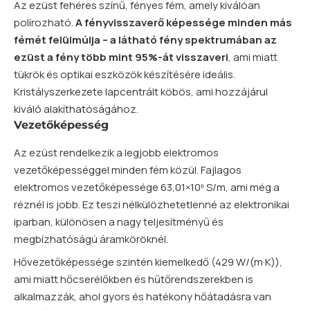
Az ezüst fehéres színű, fényes fém, amely kiválóan
polírozható.
A fényvisszaverő képessége minden más
fémét felülmúlja – a látható fény spektrumában az
ezüst a fény több mint 95%-át visszaveri
, ami miatt
tükrök és optikai eszközök készítésére ideális.
Kristályszerkezete lapcentrált köbös, ami hozzájárul
kiváló alakíthatóságához.
Vezetőképesség
Az ezüst rendelkezik a legjobb elektromos
vezetőképességgel minden fém közül. Fajlagos
elektromos vezetőképessége 63,01×10⁶ S/m, ami még a
réznél is jobb. Ez teszi nélkülözhetetlenné az elektronikai
iparban, különösen a nagy teljesítményű és
megbízhatóságú áramköröknél.
Hővezetőképessége szintén kiemelkedő (429 W/(m·K)),
ami miatt hőcserélőkben és hűtőrendszerekben is
alkalmazzák, ahol gyors és hatékony hőátadásra van