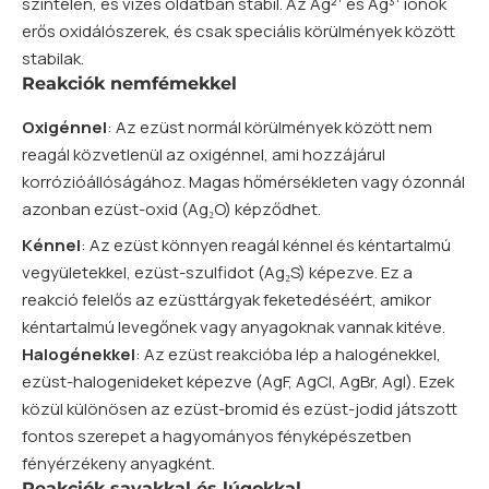
színtelen, és vizes oldatban stabil. Az Ag²⁺ és Ag³⁺ ionok
erős oxidálószerek, és csak speciális körülmények között
stabilak.
Reakciók nemfémekkel
Oxigénnel
: Az ezüst normál körülmények között nem
reagál közvetlenül az oxigénnel, ami hozzájárul
korrózióállóságához. Magas hőmérsékleten vagy ózonnál
azonban ezüst-oxid (Ag₂O) képződhet.
Kénnel
: Az ezüst könnyen reagál kénnel és kéntartalmú
vegyületekkel, ezüst-szulfidot (Ag₂S) képezve. Ez a
reakció felelős az ezüsttárgyak feketedéséért, amikor
kéntartalmú levegőnek vagy anyagoknak vannak kitéve.
Halogénekkel
: Az ezüst reakcióba lép a halogénekkel,
ezüst-halogenideket képezve (AgF, AgCl, AgBr, AgI). Ezek
közül különösen az ezüst-bromid és ezüst-jodid játszott
fontos szerepet a hagyományos fényképészetben
fényérzékeny anyagként.
Reakciók savakkal és lúgokkal