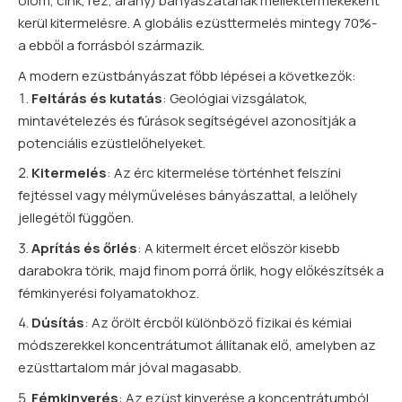
ólom,
cink
, réz, arany) bányászatának melléktermékeként
kerül kitermelésre. A globális ezüsttermelés mintegy 70%-
a ebből a forrásból származik.
A modern ezüstbányászat főbb lépései a következők:
Feltárás és kutatás
: Geológiai vizsgálatok,
mintavételezés és fúrások segítségével azonosítják a
potenciális ezüstlelőhelyeket.
Kitermelés
: Az érc kitermelése történhet felszíni
fejtéssel vagy mélyműveléses bányászattal, a lelőhely
jellegétől függően.
Aprítás és őrlés
: A kitermelt ércet először kisebb
darabokra törik, majd finom porrá őrlik, hogy előkészítsék a
fémkinyerési folyamatokhoz.
Dúsítás
: Az őrölt ércből különböző fizikai és kémiai
módszerekkel koncentrátumot állítanak elő, amelyben az
ezüsttartalom már jóval magasabb.
Fémkinyerés
: Az ezüst kinyerése a koncentrátumból