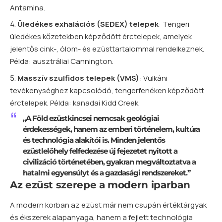
Antamina.
Üledékes exhalációs (SEDEX) telepek
: Tengeri
üledékes kőzetekben képződött érctelepek, amelyek
jelentős cink-, ólom- és ezüsttartalommal rendelkeznek.
Példa: ausztráliai Cannington.
Masszív szulfidos telepek (VMS)
: Vulkáni
tevékenységhez kapcsolódó, tengerfenéken képződött
érctelepek. Példa: kanadai Kidd Creek.
„A Föld ezüstkincsei nemcsak geológiai
érdekességek, hanem az emberi történelem, kultúra
és technológia alakítói is. Minden jelentős
ezüstlelőhely felfedezése új fejezetet nyitott a
civilizáció történetében, gyakran megváltoztatva a
hatalmi egyensúlyt és a gazdasági rendszereket.”
Az ezüst szerepe a modern iparban
A modern korban az ezüst már nem csupán értéktárgyak
és ékszerek alapanyaga, hanem a fejlett technológia