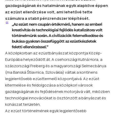
gazdagságának és hatalmának egyik alapköve éppen
az ezüst ellenőrzése volt, ami lehetővé tette
számukra a stabil pénzrendszer kiépítését.
„Az ezüst nem csupán értékmérő, hanem az emberi
kreativitás és technológiai fejlődés katalizátora volt
történelmünk során. A civilizációk felemelkedése és
bukása gyakran összefüggött az ezüstkészletek
feletti ellenőrzéssel.”
A középkorban az ezüstbányászat központja Közép-
Európába helyeződött át. A csehországi Kutná Hora, a
szászországi Freiberg és a magyarországi Selmecbánya
(ma Banská Štiavnica, Szlovákia) váltak a kontinens
legjelentősebb ezüsttermelő központjaivá. Az ezüst
kitermelése és feldolgozása a középkori városok
gazdagságának és fejlődésének motorjává vált, miközben
technológiai innovációkat is ösztönzött a bányászat és
kohászat területén.
Az ezüst történelmének egyik legjelentősebb