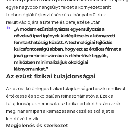
egyre nagyobb hangsúlyt fektet a környezetbarát
technológiák fejlesztésére és a bányaterületek
rekultivációjára a kitermelés befejezése után.
„A modern ezüstbányászat egyensúlyozás a
növekvő ipari igények kielégítése és a környezeti
fenntarthatóság között. A technológiai fejlődés
kulcsfontosságú abban, hogy ezt az értékes fémet a
jövő generációi számára is elérhetővé tegyük,
miközben minimalizáljuk ökológiai
lábnyomunkat.”
Az ezüst fizikai tulajdonságai
Az ezüst különleges fizikai tulajdonságai teszik rendkívül
értékessé és sokoldalúan felhasználhatóvá. Ezek a
tulajdonságok nemcsak esztétikai értékét határozzák
meg, hanem ipari alkalmazásainak széles skáláját is
lehetővé teszik.
Megjelenés és szerkezet