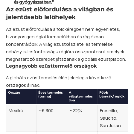
és gyógyászatban.”
Az ezüst előfordulása a világban és
jelentősebb lelőhelyek
Az ezüst előfordulása a földkéregben nem egyenletes,
bizonyos geológiai formációkban és régiókban
koncentrálódik. A világ ezüstkészletei és termelése
néhány kulcsfontosságú régióra összpontosul, amelyek
meghatározó szerepet játszanak a globális ezüstpiacon.
Legnagyobb ezüsttermelő országok
A globális ezüsttermelés élén jelenleg a következő
országok állnak:
Ország
Éves termelés
A
Főbb
(tonna)
világtermelés
bányák/régiók
%-a
Mexikó
~6,300
~22%
Fresnillo,
Saucito,
San Julián