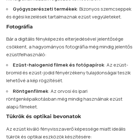
Gyógyszerészeti termékek
: Bizonyos szemcseppek
és égési kezelések tartalmaznak ezüst vegyületeket.
Fotográfia
Bár a digitális fényképezés elterjedésével jelentősége
csökkent, a hagyományos fotográfia még mindig jelentős
ezüstfelhasználó:
Ezüst-halogenid filmek és fotópapírok
: Az ezüst-
bromid és ezüst-jodid fényérzékeny tulajdonságai teszik
lehetővé a kép rögzítését.
Röntgenfilmek
: Az orvosi és ipari
röntgenképalkotásban még mindig használnak ezüst
alapú filmeket.
Tükrök és optikai bevonatok
Az ezüst kiváló fényvisszaverő képessége miatt ideális
tükrök és optikai eszközök készítésére: