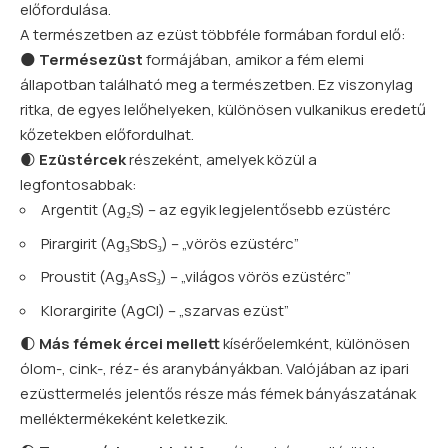
előfordulása.
A természetben az ezüst többféle formában fordul elő:
🌑
Termésezüst
formájában, amikor a fém elemi
állapotban található meg a természetben. Ez viszonylag
ritka, de egyes lelőhelyeken, különösen vulkanikus eredetű
kőzetekben előfordulhat.
🌒
Ezüstércek
részeként, amelyek közül a
legfontosabbak:
Argentit (Ag₂S) – az egyik legjelentősebb ezüstérc
Pirargirit (Ag₃SbS₃) – „vörös ezüstérc”
Proustit (Ag₃AsS₃) – „világos vörös ezüstérc”
Klorargirite (AgCl) – „szarvas ezüst”
🌓
Más fémek ércei mellett
kísérőelemként, különösen
ólom-, cink-, réz- és aranybányákban. Valójában az ipari
ezüsttermelés jelentős része más fémek bányászatának
melléktermékeként keletkezik.