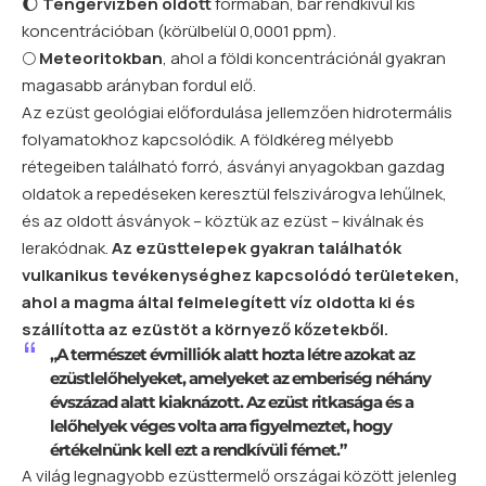
🌔
Tengervízben oldott
formában, bár rendkívül kis
koncentrációban (körülbelül 0,0001 ppm).
🌕
Meteoritokban
, ahol a földi koncentrációnál gyakran
magasabb arányban fordul elő.
Az ezüst geológiai előfordulása jellemzően hidrotermális
folyamatokhoz kapcsolódik. A földkéreg mélyebb
rétegeiben található forró, ásványi anyagokban gazdag
oldatok a repedéseken keresztül felszivárogva lehűlnek,
és az oldott ásványok – köztük az ezüst – kiválnak és
lerakódnak.
Az ezüsttelepek gyakran találhatók
vulkanikus tevékenységhez kapcsolódó területeken,
ahol a magma által felmelegített víz oldotta ki és
szállította az ezüstöt a környező kőzetekből.
„A természet évmilliók alatt hozta létre azokat az
ezüstlelőhelyeket, amelyeket az emberiség néhány
évszázad alatt kiaknázott. Az ezüst ritkasága és a
lelőhelyek véges volta arra figyelmeztet, hogy
értékelnünk kell ezt a rendkívüli fémet.”
A világ legnagyobb ezüsttermelő országai között jelenleg