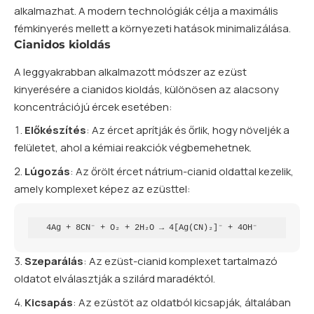
alkalmazhat. A modern technológiák célja a maximális
fémkinyerés mellett a környezeti hatások minimalizálása.
Cianidos kioldás
A leggyakrabban alkalmazott módszer az ezüst
kinyerésére a cianidos kioldás, különösen az alacsony
koncentrációjú ércek esetében:
Előkészítés
: Az ércet aprítják és őrlik, hogy növeljék a
felületet, ahol a kémiai reakciók végbemehetnek.
Lúgozás
: Az őrölt ércet nátrium-cianid oldattal kezelik,
amely komplexet képez az ezüsttel:
   4Ag + 8CN⁻ + O₂ + 2H₂O → 4[Ag(CN)₂]⁻ + 4OH⁻
Szeparálás
: Az ezüst-cianid komplexet tartalmazó
oldatot elválasztják a szilárd maradéktól.
Kicsapás
: Az ezüstöt az oldatból kicsapják, általában