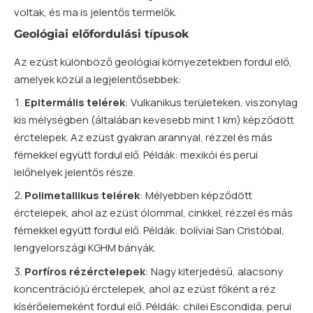
voltak, és ma is jelentős termelők.
Geológiai előfordulási típusok
Az ezüst különböző geológiai környezetekben fordul elő,
amelyek közül a legjelentősebbek:
Epitermális telérek
: Vulkanikus területeken, viszonylag
kis mélységben (általában kevesebb mint 1 km) képződött
érctelepek. Az ezüst gyakran arannyal, rézzel és más
fémekkel együtt fordul elő. Példák: mexikói és perui
lelőhelyek jelentős része.
Polimetallikus telérek
: Mélyebben képződött
érctelepek, ahol az ezüst ólommal, cinkkel, rézzel és más
fémekkel együtt fordul elő. Példák: bolíviai San Cristóbal,
lengyelországi KGHM bányák.
Porfíros rézérctelepek
: Nagy kiterjedésű, alacsony
koncentrációjú érctelepek, ahol az ezüst főként a réz
kísérőelemeként fordul elő. Példák: chilei Escondida, perui