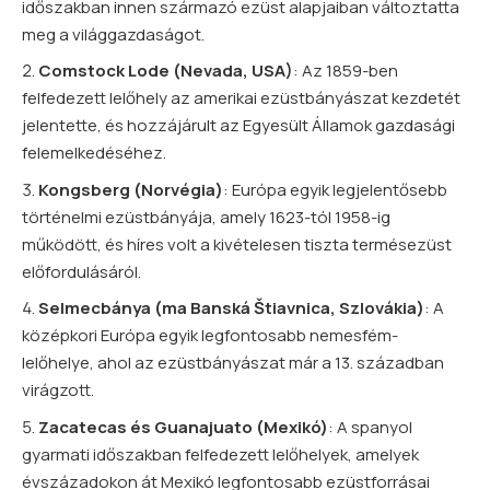
időszakban innen származó ezüst alapjaiban változtatta
meg a világgazdaságot.
Comstock Lode (Nevada, USA)
: Az 1859-ben
felfedezett lelőhely az amerikai ezüstbányászat kezdetét
jelentette, és hozzájárult az Egyesült Államok gazdasági
felemelkedéséhez.
Kongsberg (Norvégia)
: Európa egyik legjelentősebb
történelmi ezüstbányája, amely 1623-tól 1958-ig
működött, és híres volt a kivételesen tiszta termésezüst
előfordulásáról.
Selmecbánya (ma Banská Štiavnica, Szlovákia)
: A
középkori Európa egyik legfontosabb nemesfém-
lelőhelye, ahol az ezüstbányászat már a 13. században
virágzott.
Zacatecas és Guanajuato (Mexikó)
: A spanyol
gyarmati időszakban felfedezett lelőhelyek, amelyek
évszázadokon át Mexikó legfontosabb ezüstforrásai