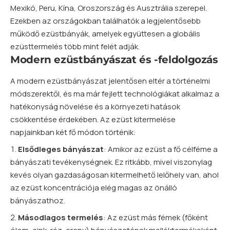
Mexikó, Peru, Kína, Oroszország és Ausztrália szerepel.
Ezekben az országokban találhatók a legjelentősebb
működő ezüstbányák, amelyek együttesen a globális
ezüsttermelés több mint felét adják.
Modern ezüstbányászat és -feldolgozás
A modern ezüstbányászat jelentősen eltér a történelmi
módszerektől, és ma már fejlett technológiákat alkalmaz a
hatékonyság növelése és a környezeti hatások
csökkentése érdekében. Az ezüst kitermelése
napjainkban két fő módon történik:
Elsődleges bányászat
: Amikor az ezüst a fő célféme a
bányászati tevékenységnek. Ez ritkább, mivel viszonylag
kevés olyan gazdaságosan kitermelhető lelőhely van, ahol
az ezüst koncentrációja elég magas az önálló
bányászathoz.
Másodlagos termelés
: Az ezüst más fémek (főként