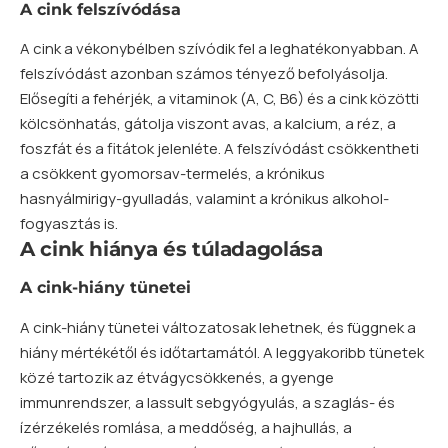
A cink felszívódása
A cink a vékonybélben szívódik fel a leghatékonyabban. A
felszívódást azonban számos tényező befolyásolja.
Elősegíti a fehérjék, a vitaminok (A, C, B6) és a cink közötti
kölcsönhatás, gátolja viszont avas, a
kalcium
, a
réz
, a
foszfát és a fitátok jelenléte. A felszívódást csökkentheti
a csökkent gyomorsav-termelés, a krónikus
hasnyálmirigy-gyulladás, valamint a krónikus alkohol-
fogyasztás is.
A cink hiánya és túladagolása
A cink-hiány tünetei
A cink-hiány tünetei változatosak lehetnek, és függnek a
hiány mértékétől és időtartamától. A leggyakoribb tünetek
közé tartozik az étvágycsökkenés, a gyenge
immunrendszer, a lassult sebgyógyulás, a szaglás- és
ízérzékelés romlása, a meddőség, a hajhullás, a