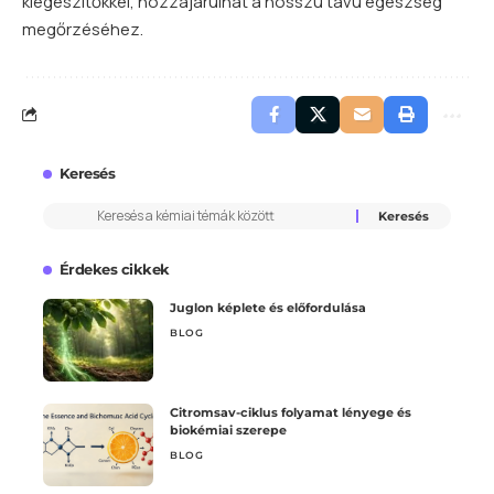
kiegészítőkkel, hozzájárulhat a hosszú távú egészség
megőrzéséhez.
Keresés
Érdekes cikkek
Juglon képlete és előfordulása
BLOG
Citromsav-ciklus folyamat lényege és
biokémiai szerepe
BLOG