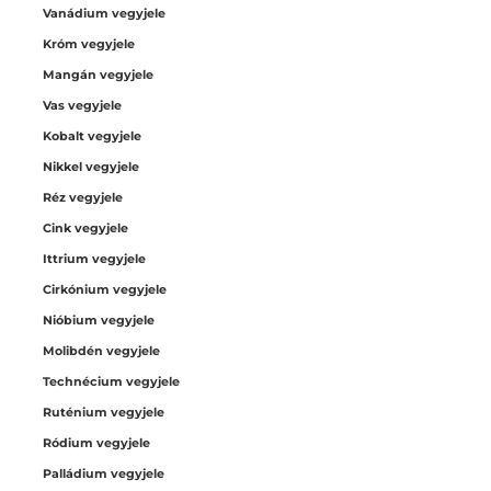
Vanádium vegyjele
Króm vegyjele
Mangán vegyjele
Vas vegyjele
Kobalt vegyjele
Nikkel vegyjele
Réz vegyjele
Cink vegyjele
Ittrium vegyjele
Cirkónium vegyjele
Nióbium vegyjele
Molibdén vegyjele
Technécium vegyjele
Ruténium vegyjele
Ródium vegyjele
Palládium vegyjele