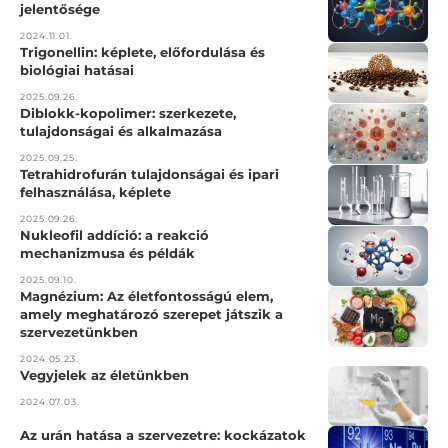
jelentősége
2024.11.01.
Trigonellin: képlete, előfordulása és
biológiai hatásai
2025.09.26.
Diblokk-kopolimer: szerkezete,
tulajdonságai és alkalmazása
2025.09.25.
Tetrahidrofurán tulajdonságai és ipari
felhasználása, képlete
2025.09.26.
Nukleofil addíció: a reakció
mechanizmusa és példák
2025.09.10.
Magnézium: Az életfontosságú elem,
amely meghatározó szerepet játszik a
szervezetünkben
2024.05.23.
Vegyjelek az életünkben
2024.07.03.
Az urán hatása a szervezetre: kockázatok