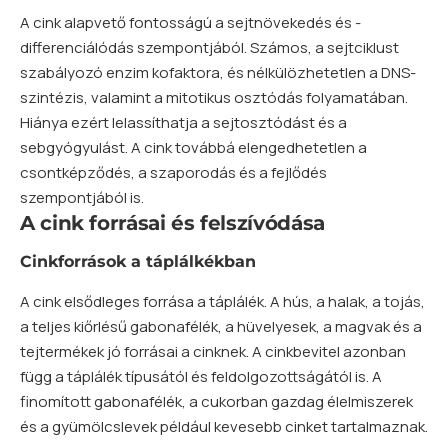
A cink alapvető fontosságú a sejtnövekedés és -
differenciálódás szempontjából. Számos, a sejtciklust
szabályozó enzim kofaktora, és nélkülözhetetlen a DNS-
szintézis, valamint a mitotikus osztódás folyamatában.
Hiánya ezért lelassíthatja a sejtosztódást és a
sebgyógyulást. A cink továbbá elengedhetetlen a
csontképződés, a szaporodás és a fejlődés
szempontjából is.
A cink forrásai és felszívódása
Cinkforrások a táplálkékban
A cink elsődleges forrása a táplálék. A hús, a halak, a tojás,
a teljes kiőrlésű gabonafélék, a hüvelyesek, a magvak és a
tejtermékek jó forrásai a cinknek. A cinkbevitel azonban
függ a táplálék típusától és feldolgozottságától is. A
finomított gabonafélék, a cukorban gazdag élelmiszerek
és a gyümölcslevek például kevesebb cinket tartalmaznak.