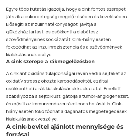
Egyre több kutatás igazolja, hogy a cink fontos szerepet
játszik a cukorbetegség megelőzésében és kezelésében.
Elősegíti az inzulinhatékonyságot, javítja a
glükózháztartást, és csökkenti a diabétesz
szövődményeinek kockázatát. Cink-hiány esetén
fokozódhat az inzulinrezisztencia és a szövődmények
kialakulásának esélye.
A cink szerepe a rákmegelőzésben
A cink antioxidáns tulajdonságai révén védi a sejteket az
oxidatív stressz okozta károsodásoktól, ezáltal
csökkentheti a rák kialakulásának kockázatát. Emellett
szabályozza a sejtciklust, gátolja a tumor-angiogenezist,
és erősíti az immunrendszer rákellenes hatását is. Cink-
hiány esetén fokozódhat a daganatos megbetegedések
kialakulásának veszélye.
A cink-bevitel ajánlott mennyisége és
forrásai