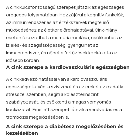
A cink kulcsfontosságú szerepet játszik az egészséges
öregedés folyamatában. Hozzájárul a kognitív funkciók,
az immunrendszer és az érzékszervek megfelelő
működéséhez az életkor előrehaladtával. Cink-hiány
esetén fokozódhat a memória romlása, csökkenhet az
ízlelés- és szaglásképesség, gyengülhet az
immunrendszer, és nőhet a fertőzések kockázata az
idősebb korban.
A cink szerepe a kardiovaszkuláris egészségben
A cink kedvező hatással van a kardiovaszkuláris
egészségre is. Védi a szívizmot és az ereket az oxidatív
stresszel szemben, segíti a koleszterinszint
szabályozását, és csökkenti a magas vérnyomás
kockázatát. Emellett szerepet játszik a véralvadás és a
trombózis megelőzésében is.
A cink szerepe a diabétesz megelőzésében és
kezelésében