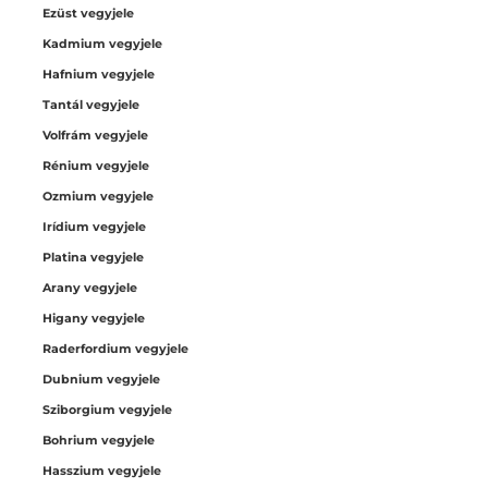
Ezüst vegyjele
Kadmium vegyjele
Hafnium vegyjele
Tantál vegyjele
Volfrám vegyjele
Rénium vegyjele
Ozmium vegyjele
Irídium vegyjele
Platina vegyjele
Arany vegyjele
Higany vegyjele
Raderfordium vegyjele
Dubnium vegyjele
Sziborgium vegyjele
Bohrium vegyjele
Hasszium vegyjele