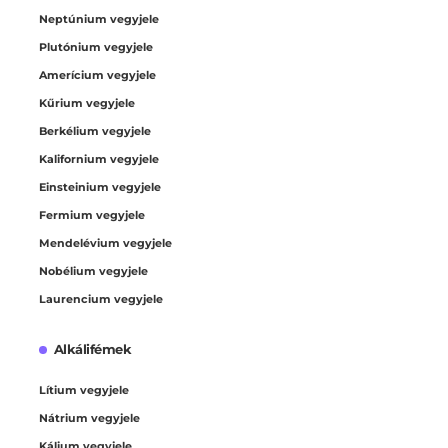
Neptúnium vegyjele
Plutónium vegyjele
Amerícium vegyjele
Kűrium vegyjele
Berkélium vegyjele
Kalifornium vegyjele
Einsteinium vegyjele
Fermium vegyjele
Mendelévium vegyjele
Nobélium vegyjele
Laurencium vegyjele
Alkálifémek
Lítium vegyjele
Nátrium vegyjele
Kálium vegyjele