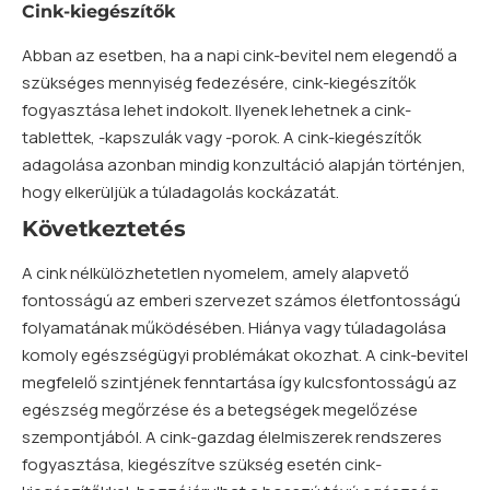
Cink-kiegészítők
Abban az esetben, ha a napi cink-bevitel nem elegendő a
szükséges mennyiség fedezésére, cink-kiegészítők
fogyasztása lehet indokolt. Ilyenek lehetnek a cink-
tablettek, -kapszulák vagy -porok. A cink-kiegészítők
adagolása azonban mindig konzultáció alapján történjen,
hogy elkerüljük a túladagolás kockázatát.
Következtetés
A cink nélkülözhetetlen nyomelem, amely alapvető
fontosságú az emberi szervezet számos életfontosságú
folyamatának működésében. Hiánya vagy túladagolása
komoly egészségügyi problémákat okozhat. A cink-bevitel
megfelelő szintjének fenntartása így kulcsfontosságú az
egészség megőrzése és a betegségek megelőzése
szempontjából. A cink-gazdag élelmiszerek rendszeres
fogyasztása, kiegészítve szükség esetén cink-