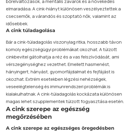
bőrelváltozások, a mentális zavarok és a növekedés
elmaradása. A cink-hiányt különösen veszélyeztettek a
csecsemők, a várandós és szoptató nők, valamint az
idősebbek.
A cink túladagolása
Bár a cink-túladagolás viszonylag ritka, hosszabb távon
komoly egészségügyi problémákat okozhat. A túlzott
cinkbevitel gátolhatja a réz és a
vas
felszívódását, ami
vérszegénységhez vezethet. Emellett hasmenést,
hányingert, hányást, gyomorfájdalmat és fejfájást is
okozhat. Extrém esetekben légzési nehézségek,
veseelégtelenség és immunrendszeri problémák is
kialakulhatnak. A cink-túladagolás kockázata különösen
magas lehet szupplementek túlzott fogyasztása esetén.
A cink szerepe az egészség
megőrzésében
A cink szerepe az egészséges öregedésben