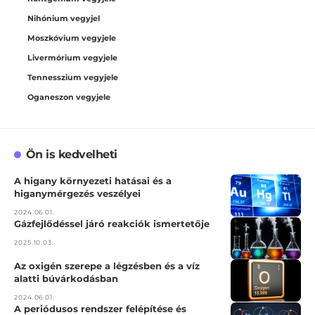
Nihónium vegyjel
Moszkóvium vegyjele
Livermórium vegyjele
Tennesszium vegyjele
Oganeszon vegyjele
Ön is kedvelheti
A higany környezeti hatásai és a
higanymérgezés veszélyei
2024.06.01.
Gázfejlődéssel járó reakciók ismertetője
2025.10.03.
Az oxigén szerepe a légzésben és a víz
alatti búvárkodásban
2024.06.01.
A periódusos rendszer felépítése és