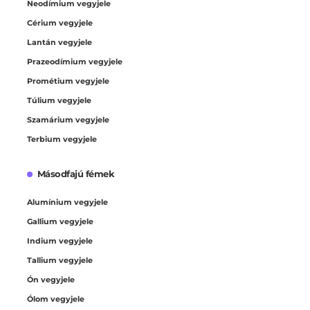
Neodímium vegyjele
Cérium vegyjele
Lantán vegyjele
Prazeodímium vegyjele
Prométium vegyjele
Túlium vegyjele
Szamárium vegyjele
Terbium vegyjele
Másodfajú fémek
Alumínium vegyjele
Gallium vegyjele
Indium vegyjele
Tallium vegyjele
Ón vegyjele
Ólom vegyjele