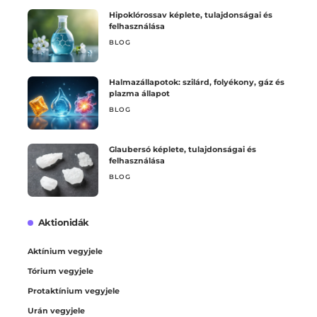
Hipoklórossav képlete, tulajdonságai és
felhasználása
BLOG
Halmazállapotok: szilárd, folyékony, gáz és
plazma állapot
BLOG
Glaubersó képlete, tulajdonságai és
felhasználása
BLOG
Aktionidák
Aktínium vegyjele
Tórium vegyjele
Protaktínium vegyjele
Urán vegyjele