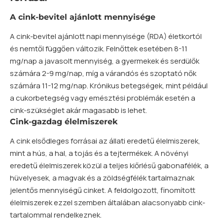
A cink-bevitel ajánlott mennyisége
A cink-bevitel ajánlott napi mennyisége (RDA) életkortól
és nemtől függően változik. Felnőttek esetében 8-11
mg/nap a javasolt mennyiség, a gyermekek és serdülők
számára 2-9 mg/nap, míg a várandós és szoptató nők
számára 11-12 mg/nap. Krónikus betegségek, mint például
a cukorbetegség vagy emésztési problémák esetén a
cink-szükséglet akár magasabb is lehet.
Cink-gazdag élelmiszerek
A cink elsődleges forrásai az állati eredetű élelmiszerek,
mint a hús, a hal, a tojás és a tejtermékek. A növényi
eredetű élelmiszerek közül a teljes kiőrlésű gabonafélék, a
hüvelyesek, a magvak és a zöldségfélék tartalmaznak
jelentős mennyiségű cinket. A feldolgozott, finomított
élelmiszerek ezzel szemben általában alacsonyabb cink-
tartalommal rendelkeznek.