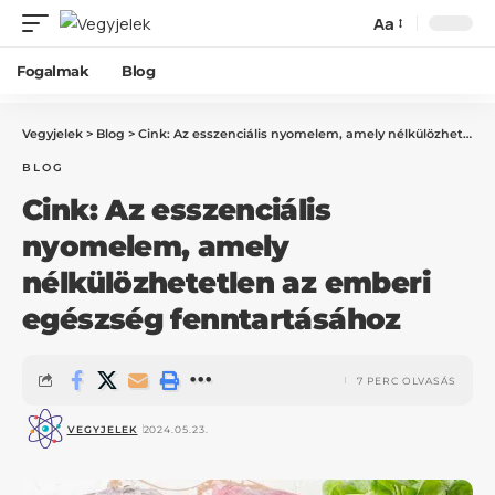
Aa
Fogalmak
Blog
Vegyjelek
>
Blog
>
Cink: Az esszenciális nyomelem, amely nélkülözhetetlen az emberi egészség fenntartásához
BLOG
Cink: Az esszenciális
nyomelem, amely
nélkülözhetetlen az emberi
egészség fenntartásához
7 PERC OLVASÁS
VEGYJELEK
2024.05.23.