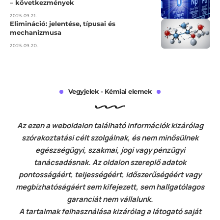
– következmények
2025.09.21.
Elimináció: jelentése, típusai és
mechanizmusa
2025.09.20.
Vegyjelek - Kémiai elemek
Az ezen a weboldalon található információk kizárólag
szórakoztatási célt szolgálnak, és nem minősülnek
egészségügyi, szakmai, jogi vagy pénzügyi
tanácsadásnak. Az oldalon szereplő adatok
pontosságáért, teljességéért, időszerűségéért vagy
megbízhatóságáért sem kifejezett, sem hallgatólagos
garanciát nem vállalunk.
A tartalmak felhasználása kizárólag a látogató saját