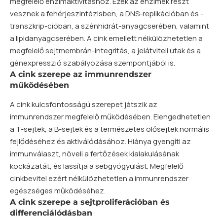
megfelelő enzimaktivitáshoz. Ezek az enzimek részt
vesznek a fehérjeszintézisben, a DNS-replikációban és -
transzkrip-cióban, a
szénhidrát
-anyagcserében, valamint
a lipidanyagcserében. A cink emellett nélkülözhetetlen a
megfelelő sejtmembrán-integritás, a jelátviteli utak és a
génexpresszió szabályozása szempontjából is.
A cink szerepe az immunrendszer
működésében
A cink kulcsfontosságú szerepet játszik az
immunrendszer megfelelő működésében. Elengedhetetlen
a T-sejtek, a B-sejtek és a természetes ölősejtek normális
fejlődéséhez és aktiválódásához. Hiánya gyengíti az
immunválaszt, növeli a fertőzések kialakulásának
kockázatát, és lassítja a sebgyógyulást. Megfelelő
cinkbevitel ezért nélkülözhetetlen a immunrendszer
egészséges működéséhez.
A cink szerepe a sejtproliferációban és
differenciálódásban