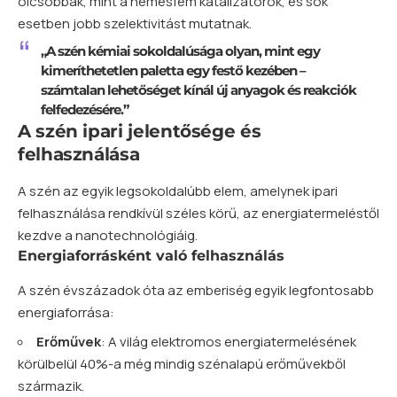
olcsóbbak, mint a nemesfém katalizátorok, és sok
esetben jobb szelektivitást mutatnak.
„A szén kémiai sokoldalúsága olyan, mint egy
kimeríthetetlen paletta egy festő kezében –
számtalan lehetőséget kínál új anyagok és reakciók
felfedezésére.”
A szén ipari jelentősége és
felhasználása
A szén az egyik legsokoldalúbb elem, amelynek ipari
felhasználása rendkívül széles körű, az energiatermeléstől
kezdve a nanotechnológiáig.
Energiaforrásként való felhasználás
A szén évszázadok óta az emberiség egyik legfontosabb
energiaforrása:
Erőművek
: A világ elektromos energiatermelésének
körülbelül 40%-a még mindig szénalapú erőművekből
származik.