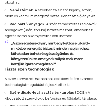
okozhat.
Nehézfémek
: A szénben található higany, arzén,
ólom és kadmium mérgező hatású lehet az élőlényekre.
Radioaktív anyagok
: A szén természetes radioaktív
anyagokat (urán, tórium) is tartalmazhat, amelyek az
égetés során a környezetbe kerülhetnek.
„A szén égetése olyan, mint egy kettős élű kard –
miközben energiát biztosít mindennapjainkhoz,
láthatatlan terhet ró egészségünkre és
környezetünkre, amelynek súlyát csak most
kezdjük igazán megérteni.”
Tiszta szén technológiák
A szén környezeti hatásainak csökkentésére számos
technológiai megoldást fejlesztettek ki:
Szén-dioxid-leválasztás és -tárolás (CCS)
: A
kibocsátott szén-dioxid befogása és földalatti tárolása.