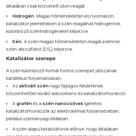
általában csak közvetett úton reagál.
Hidrogén
: Magas hőmérsékleten és nyomáson,
katalizátor jelenlétében a szén reagálhat hidrogénnel,
különböző szénhidrogéneket képezve.
Kén
: A szén magas hőmérsékleten reagál a kénnel,
szén-diszulfidot (CS₂) képezve.
Katalizátor szerepe
A szén különböző formái fontos szerepet játszanak
katalitikus folyamatokban:
Az
aktivált szén
nagy fajlagos felületének
köszönhetően kiváló adszorbens és katalizátorhordozó.
A
grafén
és a
szén nanocsövek
ígéretes
katalizátorhordozók az elektrokémiai folyamatokban,
például üzemanyagcellákban.
A szén alapú katalizátorok előnye, hogy általában