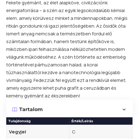
Fekete gyémánt, az élet alapköve, civilizációnk
energiaforrása – a szén az egyik legsokoldalúbb kémiai
elem
, amely körülvesz minket a mindennapokban, mégis
ritkán gondolunk rá igazi jelentőségében. Az ősidők óta
ismert anyag nemcsak a természetben fordul elő
számtalan formában, hanem testünk építőköve is,
miközben ipari felhasználása nélkülözhetetlen modern
világunk működéséhez. A szén története az emberiség
történetével párhuzamosan halad, a korai
tűzhasználattól kezdve a nanotechnológia legújabb
vívmányaiig. Fedezzük fel együtt ezt a rendkívüli elemet,
amely egyszerre lehet puha grafit a ceruzádban és
kemény gyémánt az ékszerekben!
Tartalom
Tulajdonság
Érték/Leírás
Vegyjel
C