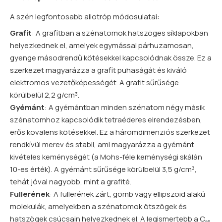
A szén legfontosabb allotróp módosulatai:
Grafit
: A grafitban a szénatomok hatszöges síklapokban
helyezkednek el, amelyek egymással párhuzamosan,
gyenge másodrendű kötésekkel kapcsolódnak össze. Ez a
szerkezet magyarázza a grafit puhaságát és kiváló
elektromos vezetőképességét. A grafit sűrűsége
körülbelül 2,2 g/cm³.
Gyémánt
: A gyémántban minden szénatom négy másik
szénatomhoz kapcsolódik tetraéderes elrendezésben,
erős kovalens kötésekkel. Ez a háromdimenziós szerkezet
rendkívül merev és stabil, ami magyarázza a gyémánt
kivételes keménységét (a Mohs-féle keménységi skálán
10-es érték). A gyémánt sűrűsége körülbelül 3,5 g/cm³,
tehát jóval nagyobb, mint a grafité.
Fullerének
: A fullerének zárt, gömb vagy ellipszoid alakú
molekulák, amelyekben a szénatomok ötszögek és
hatszögek csúcsain helyezkednek el. A legismertebb a C₆₀