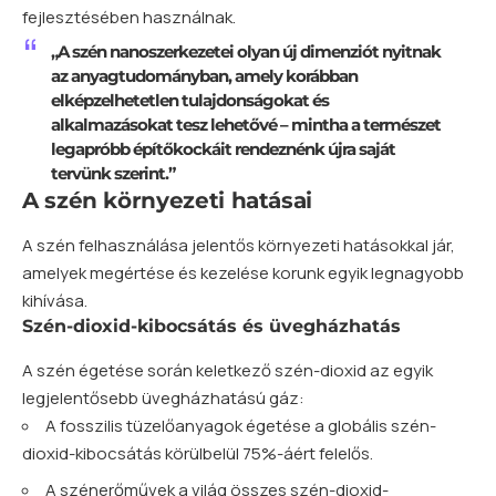
fejlesztésében használnak.
„A szén nanoszerkezetei olyan új dimenziót nyitnak
az anyagtudományban, amely korábban
elképzelhetetlen tulajdonságokat és
alkalmazásokat tesz lehetővé – mintha a természet
legapróbb építőkockáit rendeznénk újra saját
tervünk szerint.”
A szén környezeti hatásai
A szén felhasználása jelentős környezeti hatásokkal jár,
amelyek megértése és kezelése korunk egyik legnagyobb
kihívása.
Szén-dioxid-kibocsátás és üvegházhatás
A szén égetése során keletkező szén-dioxid az egyik
legjelentősebb üvegházhatású gáz:
A fosszilis tüzelőanyagok égetése a globális szén-
dioxid-kibocsátás körülbelül 75%-áért felelős.
A szénerőművek a világ összes szén-dioxid-