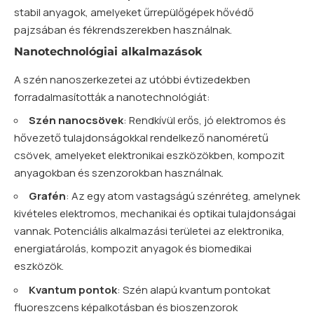
stabil anyagok, amelyeket űrrepülőgépek hővédő
pajzsában és fékrendszerekben használnak.
Nanotechnológiai alkalmazások
A szén nanoszerkezetei az utóbbi évtizedekben
forradalmasították a nanotechnológiát:
Szén nanocsövek
: Rendkívül erős, jó elektromos és
hővezető tulajdonságokkal rendelkező nanoméretű
csövek, amelyeket elektronikai eszközökben, kompozit
anyagokban és szenzorokban használnak.
Grafén
: Az egy atom vastagságú szénréteg, amelynek
kivételes elektromos, mechanikai és optikai tulajdonságai
vannak. Potenciális alkalmazási területei az elektronika,
energiatárolás, kompozit anyagok és biomedikai
eszközök.
Kvantum pontok
: Szén alapú kvantum pontokat
fluoreszcens képalkotásban és bioszenzorok