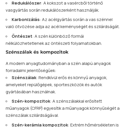
Redukálószer
: A kokszot a vasércből történő
vasgyártás során redukálószerként használják.
Karbonizálás
: Az acélgyártás során a vas szénnel
való ötvözése adja az acél keménységét és szilárdságát.
Öntészet
: A szén különböző formái
nélkülözhetetlenek az öntészeti folyamatokban.
Szénszálak és kompozitok
A modern anyagtudományban a szén alapú anyagok
forradalmi jelentőségűek:
Szénszálak
: Rendkívül erős és könnyű anyagok,
amelyeket repülőgépek, sporteszközök és autók
gyártásában használnak.
Szén-kompozitok
: A szénszálakkal erősített
műanyagok (CFRP) egyesítik a műanyagok könnyűségét a
szénszálak szilárdságával.
Szén-kerámia kompozitok
: Extrém hőmérsékleten is