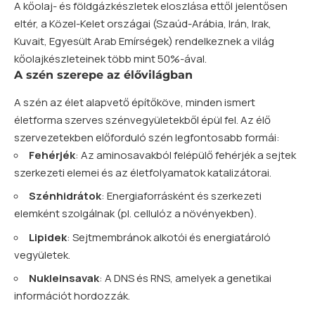
A kőolaj- és földgázkészletek eloszlása ettől jelentősen
eltér, a Közel-Kelet országai (Szaúd-Arábia, Irán, Irak,
Kuvait, Egyesült Arab Emírségek) rendelkeznek a világ
kőolajkészleteinek több mint 50%-ával.
A szén szerepe az élővilágban
A szén az élet alapvető építőköve, minden ismert
életforma szerves szénvegyületekből épül fel. Az élő
szervezetekben előforduló szén legfontosabb formái:
Fehérjék
: Az aminosavakból felépülő fehérjék a sejtek
szerkezeti elemei és az életfolyamatok katalizátorai.
Szénhidrátok
: Energiaforrásként és szerkezeti
elemként szolgálnak (pl. cellulóz a növényekben).
Lipidek
: Sejtmembránok alkotói és energiatároló
vegyületek.
Nukleinsavak
: A DNS és RNS, amelyek a genetikai
információt hordozzák.