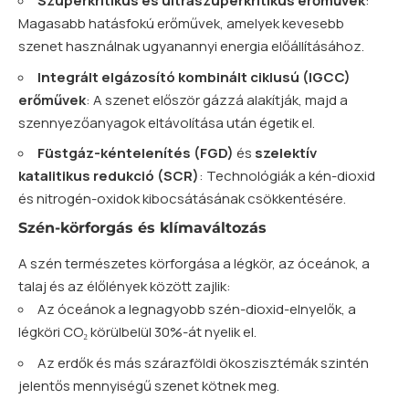
Szuperkritikus és ultraszuperkritikus erőművek
:
Magasabb hatásfokú erőművek, amelyek kevesebb
szenet használnak ugyanannyi energia előállításához.
Integrált elgázosító kombinált ciklusú (IGCC)
erőművek
: A szenet először gázzá alakítják, majd a
szennyezőanyagok eltávolítása után égetik el.
Füstgáz-kéntelenítés (FGD)
és
szelektív
katalitikus redukció (SCR)
: Technológiák a kén-dioxid
és nitrogén-oxidok kibocsátásának csökkentésére.
Szén-körforgás és klímaváltozás
A szén természetes körforgása a légkör, az óceánok, a
talaj és az élőlények között zajlik:
Az óceánok a legnagyobb szén-dioxid-elnyelők, a
légköri CO₂ körülbelül 30%-át nyelik el.
Az erdők és más szárazföldi ökoszisztémák szintén
jelentős mennyiségű szenet kötnek meg.