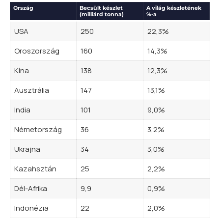
Ország
Becsült készlet
A világ készletének
(milliárd tonna)
%-a
USA
250
22,3%
Oroszország
160
14,3%
Kína
138
12,3%
Ausztrália
147
13,1%
India
101
9,0%
Németország
36
3,2%
Ukrajna
34
3,0%
Kazahsztán
25
2,2%
Dél-Afrika
9,9
0,9%
Indonézia
22
2,0%