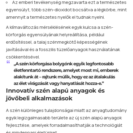
Az emberi tevékenység megzavarta ezt a természetes
egyensúlyt, több szén-dioxidot bocsátva a légkörbe, mint
amennyit a természetes nyelők el tudnak nyelni.
A klímaváltozás mérséklésének egyik kulcsa a szén-
körforgás egyensúlyának helyreállítása, például
erdősítéssel, a talaj szénmegkötő képességének
javításával és a fosszilis tüzelőanyagok használatának
csökkentésével.
„A szén körforgása bolygónk egyik legfontosabb
életfenntartó rendszere, amelyet most mi, emberek
alakítunk át – rajtunk múlik, hogy ez az átalakulás
az élet virágzását vagy hanyatlását hozza-e.”
Innovatív szén alapú anyagok és
jövőbeli alkalmazások
A szén különleges tulajdonságai miatt az anyagtudomány
egyik legizgalmasabb területe az új szén alapú anyagok
fejlesztése, amelyek forradalmasíthatják a technológiát
és mindennapi életünket.