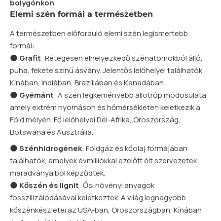
bolygónkon
.
Elemi szén formái a természetben
A természetben előforduló elemi szén legismertebb
formái:
🌑
Grafit
: Rétegesen elhelyezkedő szénatomokból álló,
puha, fekete színű ásvány. Jelentős lelőhelyei találhatók
Kínában, Indiában, Brazíliában és Kanadában.
🌑
Gyémánt
: A szén legkeményebb allotróp módosulata,
amely extrém nyomáson és hőmérsékleten keletkezik a
Föld mélyén. Fő lelőhelyei Dél-Afrika, Oroszország,
Botswana és Ausztrália.
🌑
Szénhidrogének
: Földgáz és kőolaj formájában
találhatók, amelyek évmilliókkal ezelőtt élt szervezetek
maradványaiból képződtek.
🌑
Kőszén és lignit
: Ősi növényi anyagok
fosszilizálódásával keletkeztek. A világ legnagyobb
kőszénkészletei az USA-ban, Oroszországban, Kínában