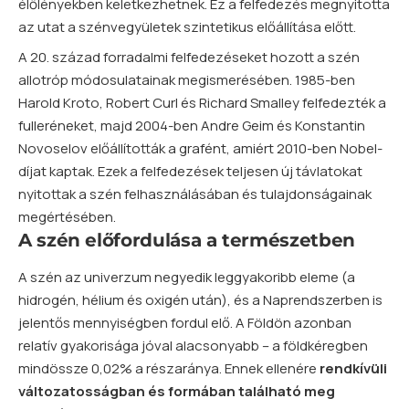
élőlényekben keletkezhetnek. Ez a felfedezés megnyitotta
az utat a szénvegyületek szintetikus előállítása előtt.
A 20. század forradalmi felfedezéseket hozott a szén
allotróp módosulatainak megismerésében. 1985-ben
Harold Kroto, Robert Curl és Richard Smalley felfedezték a
fulleréneket, majd 2004-ben Andre Geim és Konstantin
Novoselov előállították a grafént, amiért 2010-ben Nobel-
díjat kaptak. Ezek a felfedezések teljesen új távlatokat
nyitottak a szén felhasználásában és tulajdonságainak
megértésében.
A szén előfordulása a természetben
A szén az univerzum negyedik leggyakoribb eleme (a
hidrogén
, hélium és
oxigén
után), és a Naprendszerben is
jelentős mennyiségben fordul elő. A Földön azonban
relatív gyakorisága jóval alacsonyabb – a földkéregben
mindössze 0,02% a részaránya. Ennek ellenére
rendkívüli
változatosságban és formában található meg