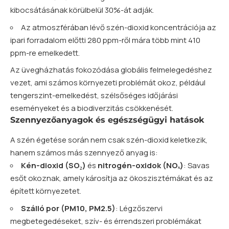
kibocsátásának körülbelül 30%-át adják.
Az atmoszférában lévő szén-dioxid koncentrációja az
ipari forradalom előtti 280 ppm-ről mára több mint 410
ppm-re emelkedett.
Az üvegházhatás fokozódása globális felmelegedéshez
vezet, ami számos környezeti problémát okoz, például
tengerszint-emelkedést, szélsőséges időjárási
eseményeket és a biodiverzitás csökkenését.
Szennyezőanyagok és egészségügyi hatások
A szén égetése során nem csak szén-dioxid keletkezik,
hanem számos más szennyező anyag is:
Kén-dioxid (SO₂)
és
nitrogén-oxidok (NOₓ)
: Savas
esőt okoznak, amely károsítja az ökoszisztémákat és az
épített környezetet.
Szálló por (PM10, PM2.5)
: Légzőszervi
megbetegedéseket, szív- és érrendszeri problémákat