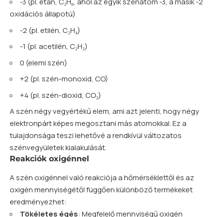
-3 (pl. etán, C₂H₆, ahol az egyik szénatom -3, a másik -2
oxidációs állapotú)
-2 (pl. etilén, C₂H₄)
-1 (pl. acetilén, C₂H₂)
0 (elemi szén)
+2 (pl. szén-monoxid, CO)
+4 (pl. szén-dioxid, CO₂)
A szén négy vegyértékű elem, ami azt jelenti, hogy négy
elektronpárt képes megosztani más atomokkal. Ez a
tulajdonsága teszi lehetővé a rendkívül változatos
szénvegyületek kialakulását.
Reakciók oxigénnel
A szén oxigénnel való reakciója a hőmérséklettől és az
oxigén mennyiségétől függően különböző termékeket
eredményezhet:
Tökéletes égés
: Megfelelő mennyiségű oxigén