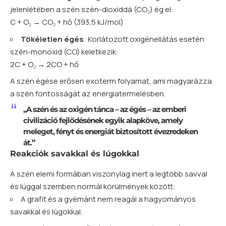
jelenlétében a szén szén-dioxiddá (CO₂) ég el:
C + O₂ → CO₂ + hő (393,5 kJ/mol)
Tökéletlen égés
: Korlátozott oxigénellátás esetén
szén-monoxid (CO) keletkezik:
2C + O₂ → 2CO + hő
A szén égése erősen exoterm folyamat, ami magyarázza
a szén fontosságát az energiatermelésben.
„A szén és az oxigén tánca – az égés – az emberi
civilizáció fejlődésének egyik alapköve, amely
meleget, fényt és energiát biztosított évezredeken
át.”
Reakciók savakkal és lúgokkal
A szén elemi formában viszonylag inert a legtöbb savval
és lúggal szemben normál körülmények között:
A grafit és a gyémánt nem reagál a hagyományos
savakkal és lúgokkal.