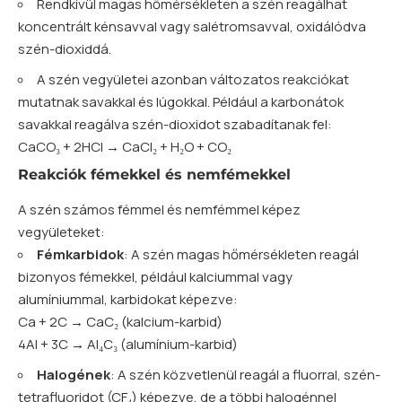
Rendkívül magas hőmérsékleten a szén reagálhat
koncentrált kénsavval vagy salétromsavval, oxidálódva
szén-dioxiddá.
A szén vegyületei azonban változatos reakciókat
mutatnak savakkal és lúgokkal. Például a karbonátok
savakkal reagálva szén-dioxidot szabadítanak fel:
CaCO₃ + 2HCl → CaCl₂ + H₂O + CO₂
Reakciók fémekkel és nemfémekkel
A szén számos fémmel és nemfémmel képez
vegyületeket:
Fémkarbidok
: A szén magas hőmérsékleten reagál
bizonyos fémekkel, például kalciummal vagy
alumíniummal, karbidokat képezve:
Ca + 2C → CaC₂ (kalcium-karbid)
4Al + 3C → Al₄C₃ (alumínium-karbid)
Halogének
: A szén közvetlenül reagál a fluorral, szén-
tetrafluoridot (CF₄) képezve, de a többi halogénnel