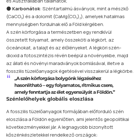
és Ausztráliában találhatók.
🌑
Karbonátok
: Széntartalmú ásványok, mint a mészkő
(CaCO₃) és a dolomit (CaMg(CO₃)₂), amelyek hatalmas
mennyiségben fordulnak elő a Föld kérgében.
A szén körforgása a természetben egy rendkívül
összetett folyamat, amely összeköti a légkört, az
óceánokat, a talajt és az élőlényeket. A légköri szén-
dioxid a fotoszintézis révén beépül a növényekbe, majd
az állati és növényi maradványok bomlásával, illetve a
fosszilis tüzelőanyagok égetésével visszakerül a légkörbe.
„A szén körforgása bolygónk légzéséhez
hasonlítható – egy folyamatos, ritmikus csere,
amely fenntartja az élet egyensúlyát a Földön.”
Szénlelőhelyek globális eloszlása
A fosszilis tüzelőanyagok formájában előforduló szén
eloszlása a Földön egyenlőtlen, ami jelentős geopolitikai
következményekkel jár. A legnagyobb bizonyított
kőszénkészletekkel rendelkező országok: