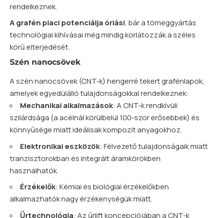
rendelkeznek.
A grafén piaci potenciálja óriási
, bár a tömeggyártás
technológiai kihívásai még mindig korlátozzák a széles
körű elterjedését.
Szén nanocsövek
A szén nanocsövek (CNT-k) hengerré tekert grafénlapok,
amelyek egyedülálló tulajdonságokkal rendelkeznek:
Mechanikai alkalmazások
: A CNT-k rendkívüli
szilárdsága (a acélnál körülbelül 100-szor erősebbek) és
könnyűsége miatt ideálisak kompozit anyagokhoz.
Elektronikai eszközök
: Félvezető tulajdonságaik miatt
tranzisztorokban és integrált áramkörökben
használhatók.
Érzékelők
: Kémiai és biológiai érzékelőkben
alkalmazhatók nagy érzékenységük miatt.
Űrtechnológia
: Az űrlift koncepciójában a CNT-k