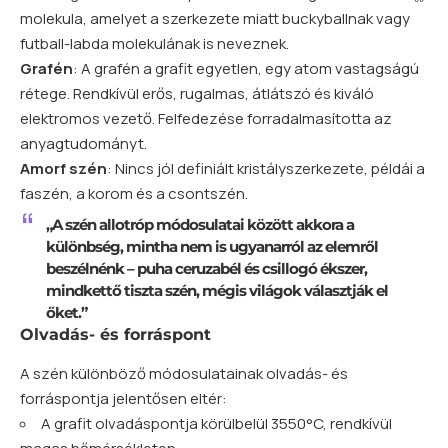
molekula
, amelyet a szerkezete miatt buckyballnak vagy
futball-labda molekulának is neveznek.
Grafén
: A grafén a grafit egyetlen, egy
atom
vastagságú
rétege. Rendkívül erős, rugalmas, átlátszó és kiváló
elektromos vezető. Felfedezése forradalmasította az
anyagtudományt.
Amorf szén
: Nincs jól definiált kristályszerkezete, példái a
faszén, a korom és a csontszén.
„A szén allotróp módosulatai között akkora a
különbség, mintha nem is ugyanarról az elemről
beszélnénk – puha ceruzabél és csillogó ékszer,
mindkettő tiszta szén, mégis világok választják el
őket.”
Olvadás- és forráspont
A szén különböző módosulatainak olvadás- és
forráspontja jelentősen eltér:
A grafit olvadáspontja körülbelül 3550°C, rendkívül