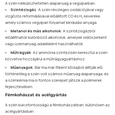
A szén nélkülözhetetlen alapanyag a vegyiparban:
Szintézisgáz
: A szén részleges oxidációjával vagy
vízgőzös reformálásával előállított CO és H₂ keveréke,
amely számos vegyipari folyamat kiindulási anyaga.
Metanol és más alkoholok
: A szintézisgázból
előállíthatók különböző alkoholok, amelyek oldószerként
vagy üzemanyag-adalékként használhatók.
Műtrágyák
: Az ammónia szintézisén keresztül a szén
közvetve hozzájárul a műtrágyagyártáshoz.
Műanyagok
: Bár ma már főként kőolajból állítják elő,
történetileg a szén volt számos műanyag alapanyaga, és
a szénkémia ma is fontos szerepet játszik a polimerek
fejlesztésében.
Fémkohászat és acélgyártás
A szén kulcsfontosságú a fémkohászatban, különösen az
acélgyártásban: