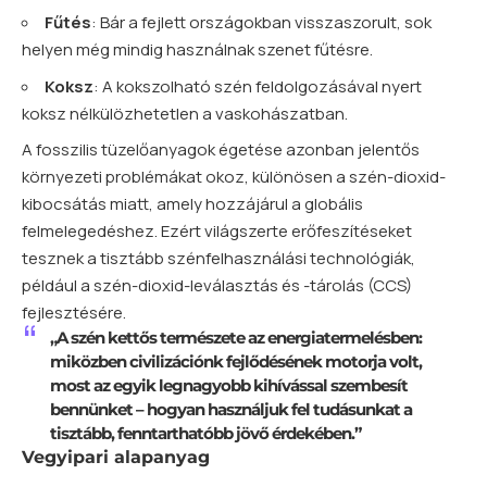
Fűtés
: Bár a fejlett országokban visszaszorult, sok
helyen még mindig használnak szenet fűtésre.
Koksz
: A kokszolható szén feldolgozásával nyert
koksz nélkülözhetetlen a vaskohászatban.
A fosszilis tüzelőanyagok égetése azonban jelentős
környezeti problémákat okoz, különösen a szén-dioxid-
kibocsátás miatt, amely hozzájárul a globális
felmelegedéshez. Ezért világszerte erőfeszítéseket
tesznek a tisztább szénfelhasználási technológiák,
például a szén-dioxid-leválasztás és -tárolás (CCS)
fejlesztésére.
„A szén kettős természete az energiatermelésben:
miközben civilizációnk fejlődésének motorja volt,
most az egyik legnagyobb kihívással szembesít
bennünket – hogyan használjuk fel tudásunkat a
tisztább, fenntarthatóbb jövő érdekében.”
Vegyipari alapanyag