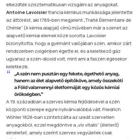
elkezdték szisztematikusan vizsgálni az anyagokat.
Antoine Lavoisier
francia kémikus munkássága jelentette
az áttörést, aki 1789-ben megjelent „Traité Élémentaire de
Chimie” (A kémia alapjai) című művében már a szenet az
alapvető kémiai elemek közé sorolta. Lavoisier
bizonyította, hogy a gyémánt valójában szén, amikor zárt
rendszerben oxigénben égette el, és a keletkező gáz
ugyanaz a szén-dioxid volt, mint ami a faszén égésekor
keletkezik.
„A szén nem pusztán egy fekete, égethető anyag,
hanem az élet alapvető építőköve, amely összeköti
a Föld valamennyi életformáját egy közös kémiai
örökségben.”
A 19. században a szerves kémia fejlődésével a szén
központi szerepe egyre nyilvánvalóbbá vált. Friedrich
Wöhler 1828-ban szintetizálta az ureát szervetlen
anyagokból, ezzel megdöntve a „vis vitalis” (életerő)
elméletet, amely szerint szerves vegyületek csak