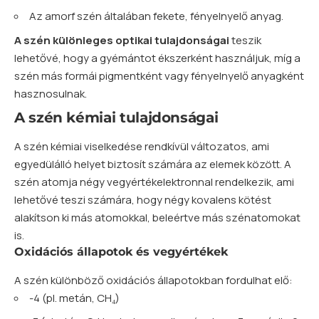
Az amorf szén általában fekete, fényelnyelő anyag.
A szén különleges optikai tulajdonságai
teszik
lehetővé, hogy a gyémántot ékszerként használjuk, míg a
szén más formái pigmentként vagy fényelnyelő anyagként
hasznosulnak.
A szén kémiai tulajdonságai
A szén kémiai viselkedése rendkívül változatos, ami
egyedülálló helyet biztosít számára az elemek között. A
szén atomja négy vegyértékelektronnal rendelkezik, ami
lehetővé teszi számára, hogy négy kovalens kötést
alakítson ki más atomokkal, beleértve más szénatomokat
is.
Oxidációs állapotok és vegyértékek
A szén különböző oxidációs állapotokban fordulhat elő:
-4 (pl. metán, CH₄)