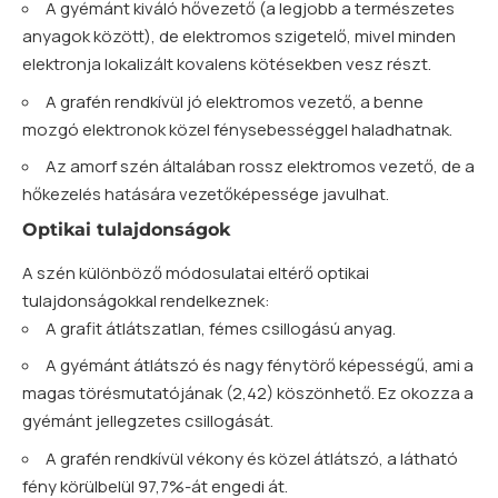
A gyémánt kiváló hővezető (a legjobb a természetes
anyagok között), de elektromos szigetelő, mivel minden
elektronja lokalizált kovalens kötésekben vesz részt.
A grafén rendkívül jó elektromos vezető, a benne
mozgó elektronok közel fénysebességgel haladhatnak.
Az amorf szén általában rossz elektromos vezető, de a
hőkezelés hatására vezetőképessége javulhat.
Optikai tulajdonságok
A szén különböző módosulatai eltérő optikai
tulajdonságokkal rendelkeznek:
A grafit átlátszatlan, fémes csillogású anyag.
A gyémánt átlátszó és nagy fénytörő képességű, ami a
magas törésmutatójának (2,42) köszönhető. Ez okozza a
gyémánt jellegzetes csillogását.
A grafén rendkívül vékony és közel átlátszó, a látható
fény körülbelül 97,7%-át engedi át.