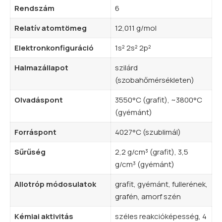
Rendszám
6
Relatív atomtömeg
12,011 g/mol
Elektronkonfiguráció
1s² 2s² 2p²
Halmazállapot
szilárd
(szobahőmérsékleten)
Olvadáspont
3550°C (grafit), ~3800°C
(gyémánt)
Forráspont
4027°C (szublimál)
Sűrűség
2,2 g/cm³ (grafit), 3,5
g/cm³ (gyémánt)
Allotróp módosulatok
grafit, gyémánt, fullerének,
grafén, amorf szén
Kémiai aktivitás
széles reakcióképesség, 4