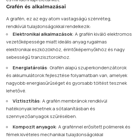
Grafén és alkalmazásai
A grafén, ez az egy atom vastagságú szénréteg,
rendkívüli tulajdonságokkal rendelkezik:
Elektronikai alkalmazások
: A grafén kiváló elektromos
vezetőképessége miatt ideális anyag rugalmas
elektronikai eszközökhöz, érintőképernyőkhöz és nagy
sebességű tranzisztorokhoz.
Energiatárolás
: Grafén alapú szuperkondenzátorok
és akkumulátorok fejlesztése folyamatban van, amelyek
nagyobb energiasűrűséget és gyorsabb töltést tesznek
lehetővé.
Víztisztítás
: A grafén membránok rendkívül
hatékonyak lehetnek a sótalanításban és
szennyezőanyagok szűrésében.
Kompozit anyagok
: A grafénnel erősített polimerek és
fémek kivételes mechanikai tulajdonságokkal