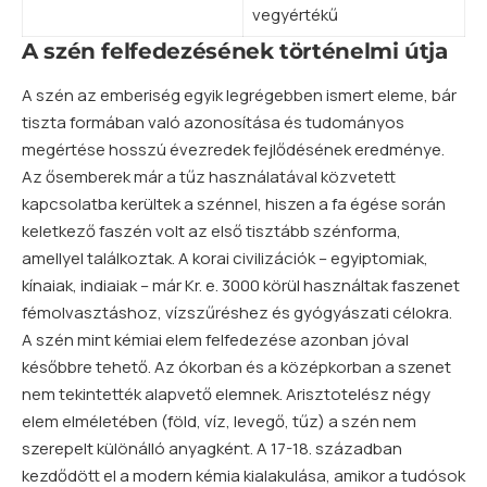
vegyértékű
A szén felfedezésének történelmi útja
A szén az emberiség egyik legrégebben ismert eleme, bár
tiszta formában való azonosítása és tudományos
megértése hosszú évezredek fejlődésének eredménye.
Az ősemberek már a tűz használatával közvetett
kapcsolatba kerültek a szénnel, hiszen a fa égése során
keletkező faszén volt az első tisztább szénforma,
amellyel találkoztak. A korai civilizációk – egyiptomiak,
kínaiak, indiaiak – már Kr. e. 3000 körül használtak faszenet
fémolvasztáshoz, vízszűréshez és gyógyászati célokra.
A szén mint kémiai elem felfedezése azonban jóval
későbbre tehető. Az ókorban és a középkorban a szenet
nem tekintették alapvető elemnek. Arisztotelész négy
elem elméletében (föld, víz, levegő, tűz) a szén nem
szerepelt különálló anyagként. A 17-18. században
kezdődött el a modern kémia kialakulása, amikor a tudósok