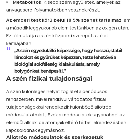
Metabolitok
: Kisebb szénvegyületek, amelyek az
anyagcsere-folyamatokban vesznek részt.
Az emberi test körülbelül 18,5% szenet tartalmaz
, ami
a második leggyakoribb elem testünkben az oxigén után.
Ez jól mutatja a szén központi szerepét az élet
kémiájában.
„A szén egyedülálló képessége, hogy hosszú, stabil
láncokat és gyűrűket képezzen, tette lehetővé a
biológiai sokféleség kialakulását, amely
bolygónkat benépesíti.”
A szén fizikai tulajdonságai
A szén különleges helyet foglal el a periódusos
rendszerben, mivel rendkívül változatos fizikai
tulajdonságokkal rendelkezik különböző allotróp
módosulatai miatt. Ezek a módosulatok ugyanabból az
elemből állnak, de atomjaik eltérő térbeli elrendezésben
kapcsolódnak egymáshoz.
Allotróp módosulatok és szerkezetük