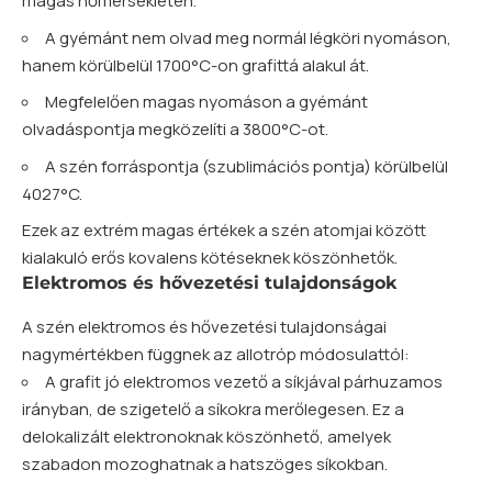
magas hőmérsékleten.
A gyémánt nem olvad meg normál légköri nyomáson,
hanem körülbelül 1700°C-on grafittá alakul át.
Megfelelően magas nyomáson a gyémánt
olvadáspontja megközelíti a 3800°C-ot.
A szén forráspontja (szublimációs pontja) körülbelül
4027°C.
Ezek az extrém magas értékek a szén atomjai között
kialakuló erős kovalens kötéseknek köszönhetők.
Elektromos és hővezetési tulajdonságok
A szén elektromos és hővezetési tulajdonságai
nagymértékben függnek az allotróp módosulattól:
A grafit jó elektromos vezető a síkjával párhuzamos
irányban, de szigetelő a síkokra merőlegesen. Ez a
delokalizált elektronoknak köszönhető, amelyek
szabadon mozoghatnak a hatszöges síkokban.