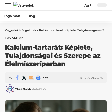
Aa
Fogalmak
Blog
Vegyjelek
>
Fogalmak
>
Kalcium-tartarát: Képlete, Tulajdonságai és Szerepe az Élelmiszeriparban
FOGALMAK
Kalcium-tartarát: Képlete,
Tulajdonságai és Szerepe az
Élelmiszeriparban
13 PERC OLVASÁS
VEGYJELEK
2026.01.06.