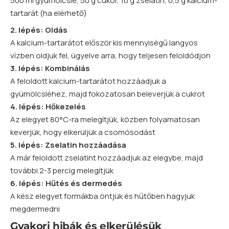
500 ml gyümölcslé, 50 g cukor, 10 g zselatin, 0,5 g kalcium-
tartarát (ha elérhető)
2. lépés: Oldás
A kalcium-tartarátot először kis mennyiségű langyos
vízben oldjuk fel, ügyelve arra, hogy teljesen feloldódjon
3. lépés: Kombinálás
A feloldott kalcium-tartarátot hozzáadjuk a
gyümölcsléhez, majd fokozatosan beleverjük a cukrot
4. lépés: Hőkezelés
Az elegyet 80°C-ra melegítjük, közben folyamatosan
keverjük, hogy elkerüljük a csomósodást
5. lépés: Zselatin hozzáadása
A már feloldott zselatint hozzáadjuk az elegybe, majd
további 2-3 percig melegítjük
6. lépés: Hűtés és dermedés
A kész elegyet formákba öntjük és hűtőben hagyjuk
megdermedni
Gyakori hibák és elkerülésük