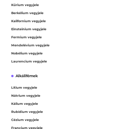
Kűrium vegyjele
Berkélium vegyjele
Kalifornium vegyjele
Einsteinium vegyjele
Fermium vegyjele
Mendelévium vegyjele
Nobélium vegyjele
Laurencium vegyjele
Alkálifémek
Lítium vegyjele
Nátrium vegyjele
Kálium vegyjele
Rubídium vegyjele
Cézium vegyjele
Francium vegyjele