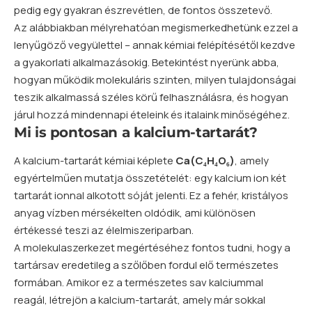
pedig egy gyakran észrevétlen, de fontos összetevő.
Az alábbiakban mélyrehatóan megismerkedhetünk ezzel a
lenyűgöző vegyülettel – annak kémiai felépítésétől kezdve
a gyakorlati alkalmazásokig. Betekintést nyerünk abba,
hogyan működik molekuláris szinten, milyen tulajdonságai
teszik alkalmassá széles körű felhasználásra, és hogyan
járul hozzá mindennapi ételeink és italaink minőségéhez.
Mi is pontosan a kalcium-tartarát?
A kalcium-tartarát kémiai képlete
Ca(C₄H₄O₆)
, amely
egyértelműen mutatja összetételét: egy kalcium ion két
tartarát ionnal alkotott sóját jelenti. Ez a fehér, kristályos
anyag vízben mérsékelten oldódik, ami különösen
értékessé teszi az élelmiszeriparban.
A molekulaszerkezet megértéséhez fontos tudni, hogy a
tartársav eredetileg a szőlőben fordul elő természetes
formában. Amikor ez a természetes sav kalciummal
reagál, létrejön a kalcium-tartarát, amely már sokkal