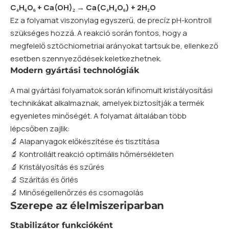
C₄H₆O₆ + Ca(OH)₂ → Ca(C₄H₄O₆) + 2H₂O
Ez a folyamat viszonylag egyszerű, de precíz pH-kontroll
szükséges hozzá. A reakció során fontos, hogy a
megfelelő sztöchiometriai arányokat tartsuk be, ellenkező
esetben szennyeződések keletkezhetnek.
Modern gyártási technológiák
A mai gyártási folyamatok során kifinomult kristályosítási
technikákat alkalmaznak, amelyek biztosítják a termék
egyenletes minőségét. A folyamat általában több
lépcsőben zajlik:
🔬 Alapanyagok előkészítése és tisztítása
🔬 Kontrollált reakció optimális hőmérsékleten
🔬 Kristályosítás és szűrés
🔬 Szárítás és őrlés
🔬 Minőségellenőrzés és csomagolás
Szerepe az élelmiszeriparban
Stabilizátor funkcióként