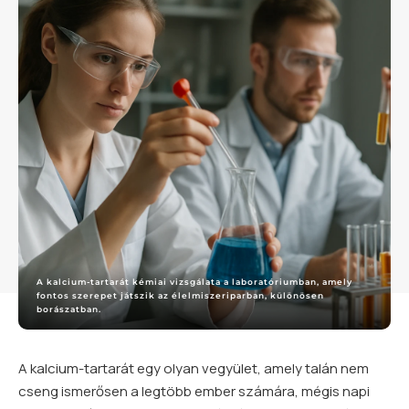
A kalcium-tartarát kémiai vizsgálata a laboratóriumban, amely
fontos szerepet játszik az élelmiszeriparban, különösen
borászatban.
A kalcium-tartarát egy olyan vegyület, amely talán nem
cseng ismerősen a legtöbb ember számára, mégis napi