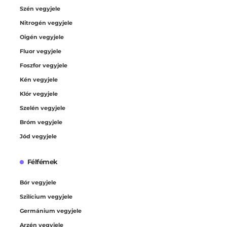
Szén vegyjele
Nitrogén vegyjele
Oigén vegyjele
Fluor vegyjele
Foszfor vegyjele
Kén vegyjele
Klór vegyjele
Szelén vegyjele
Bróm vegyjele
Jód vegyjele
Félfémek
Bór vegyjele
Szilícium vegyjele
Germánium vegyjele
Arzén vegyjele