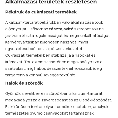
Alkalmazási területek részletesen
Pékáruk és cukrászati termékek
A kalcium-tartarát pékárukban való alkalmazása több
előnnyel jár. Elsősorban
tésztajavító
szerepet tölt be,
javítva a tészta rugalmasságát és megmunkálhatóságát.
Kenyérgyártásban különösen hasznos, mivel
egyenletesebbé teszi a pórusszerkezetet.
Cukrászati termékekben stabilizálja a habokat és
krémeket. Tortakrémek esetében megakadályozza a
szétválást, míg habos desszerteknél hosszabb ideig
tartja fenn a könnyű, levegős textúrát.
Italok és szörpök
Gyümölcslevekben és szörpökben a kalcium-tartarát
megakadályozza a zavarosodást és az üledékképződést.
Ez különösen fontos olyan termékek esetében, amelyek
természetes gyümölcsanyagokat tartalmaznak.