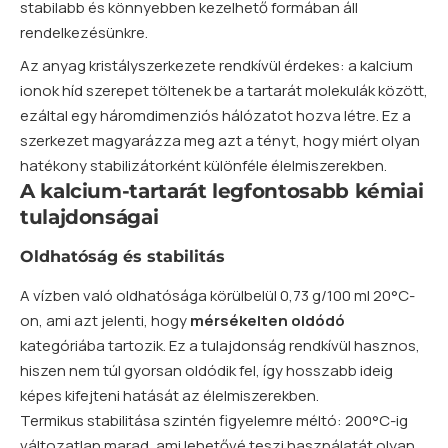
stabilabb és könnyebben kezelhető formában áll
rendelkezésünkre.
Az anyag kristályszerkezete rendkívül érdekes: a kalcium
ionok híd szerepet töltenek be a tartarát molekulák között,
ezáltal egy háromdimenziós hálózatot hozva létre. Ez a
szerkezet magyarázza meg azt a tényt, hogy miért olyan
hatékony stabilizátorként különféle élelmiszerekben.
A kalcium-tartarát legfontosabb kémiai
tulajdonságai
Oldhatóság és stabilitás
A vízben való oldhatósága körülbelül 0,73 g/100 ml 20°C-
on, ami azt jelenti, hogy
mérsékelten oldódó
kategóriába tartozik. Ez a tulajdonság rendkívül hasznos,
hiszen nem túl gyorsan oldódik fel, így hosszabb ideig
képes kifejteni hatását az élelmiszerekben.
Termikus stabilitása szintén figyelemre méltó: 200°C-ig
változatlan marad, ami lehetővé teszi használatát olyan