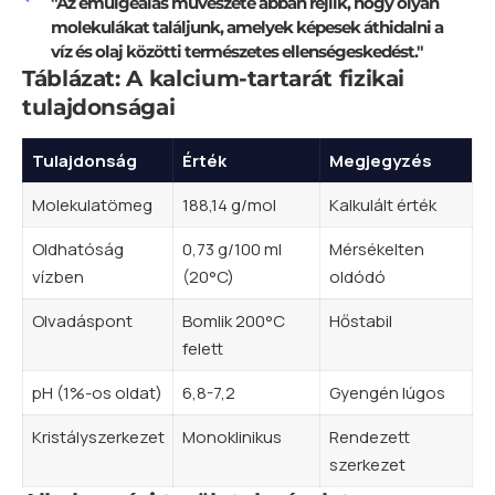
"Az emulgeálás művészete abban rejlik, hogy olyan
molekulákat találjunk, amelyek képesek áthidalni a
víz és olaj közötti természetes ellenségeskedést."
Táblázat: A kalcium-tartarát fizikai
tulajdonságai
Tulajdonság
Érték
Megjegyzés
Molekulatömeg
188,14 g/mol
Kalkulált érték
Oldhatóság
0,73 g/100 ml
Mérsékelten
vízben
(20°C)
oldódó
Olvadáspont
Bomlik 200°C
Hőstabil
felett
pH (1%-os oldat)
6,8-7,2
Gyengén lúgos
Kristályszerkezet
Monoklinikus
Rendezett
szerkezet