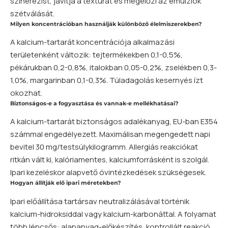
szinerézist, javítja a textúrát és megelőzi az emulziók
szétválását.
Milyen koncentrációban használják különböző élelmiszerekben?
A kalcium-tartarát koncentrációja alkalmazási
területenként változik: tejtermékekben 0,1-0,5%,
pékárukban 0,2-0,8%, italokban 0,05-0,2%, zselékben 0,3-
1,0%, margarinban 0,1-0,3%. Túladagolás kesernyés ízt
okozhat.
Biztonságos-e a fogyasztása és vannak-e mellékhatásai?
A kalcium-tartarát biztonságos adalékanyag, EU-ban E354
számmal engedélyezett. Maximálisan megengedett napi
bevitel 30 mg/testsúlykilogramm. Allergiás reakciókat
ritkán vált ki, kalóriamentes, kalciumforrásként is szolgál.
Ipari kezeléskor alapvető óvintézkedések szükségesek.
Hogyan állítják elő ipari méretekben?
Ipari előállítása tartársav neutralizálásával történik
kalcium-hidroksiddal vagy kalcium-karbonáttal. A folyamat
több lépcsős: alapanyag-előkészítés, kontrollált reakció,