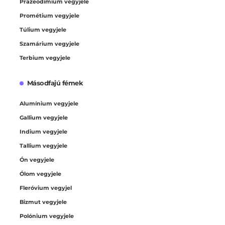
Prazeodímium vegyjele
Prométium vegyjele
Túlium vegyjele
Szamárium vegyjele
Terbium vegyjele
Másodfajú fémek
Alumínium vegyjele
Gallium vegyjele
Indium vegyjele
Tallium vegyjele
Ón vegyjele
Ólom vegyjele
Fleróvium vegyjel
Bizmut vegyjele
Polónium vegyjele