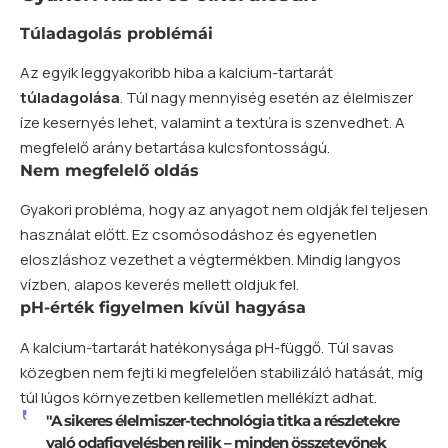
Túladagolás problémái
Az egyik leggyakoribb hiba a kalcium-tartarát
túladagolása
. Túl nagy mennyiség esetén az élelmiszer
íze kesernyés lehet, valamint a textúra is szenvedhet. A
megfelelő arány betartása kulcsfontosságú.
Nem megfelelő oldás
Gyakori probléma, hogy az anyagot nem oldják fel teljesen
használat előtt. Ez csomósodáshoz és egyenetlen
eloszláshoz vezethet a végtermékben. Mindig langyos
vízben, alapos keverés mellett oldjuk fel.
pH-érték figyelmen kívül hagyása
A kalcium-tartarát hatékonysága pH-függő. Túl savas
közegben nem fejti ki megfelelően stabilizáló hatását, míg
túl lúgos környezetben kellemetlen mellékízt adhat.
"A sikeres élelmiszer-technológia titka a részletekre
való odafigyelésben rejlik – minden összetevőnek