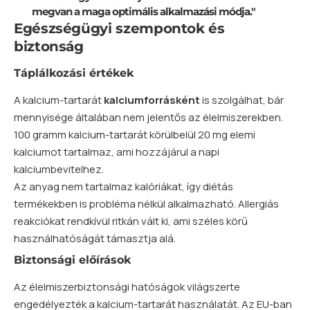
megvan a maga optimális alkalmazási módja."
Egészségügyi szempontok és
biztonság
Táplálkozási értékek
A kalcium-tartarát
kalciumforrásként
is szolgálhat, bár
mennyisége általában nem jelentős az élelmiszerekben.
100 gramm kalcium-tartarát körülbelül 20 mg elemi
kalciumot tartalmaz, ami hozzájárul a napi
kalciumbevitelhez.
Az anyag nem tartalmaz kalóriákat, így diétás
termékekben is probléma nélkül alkalmazható. Allergiás
reakciókat rendkívül ritkán vált ki, ami széles körű
használhatóságát támasztja alá.
Biztonsági előírások
Az élelmiszerbiztonsági hatóságok világszerte
engedélyezték a kalcium-tartarát használatát. Az EU-ban