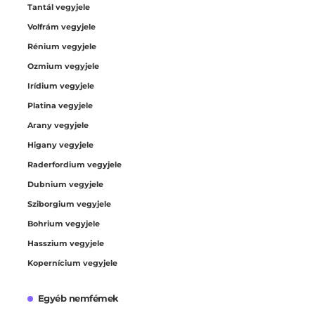
Tantál vegyjele
Volfrám vegyjele
Rénium vegyjele
Ozmium vegyjele
Irídium vegyjele
Platina vegyjele
Arany vegyjele
Higany vegyjele
Raderfordium vegyjele
Dubnium vegyjele
Sziborgium vegyjele
Bohrium vegyjele
Hasszium vegyjele
Kopernícium vegyjele
Egyéb nemfémek