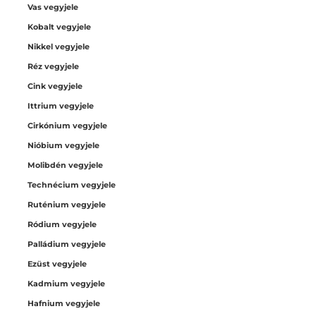
Vas vegyjele
Kobalt vegyjele
Nikkel vegyjele
Réz vegyjele
Cink vegyjele
Ittrium vegyjele
Cirkónium vegyjele
Nióbium vegyjele
Molibdén vegyjele
Technécium vegyjele
Ruténium vegyjele
Ródium vegyjele
Palládium vegyjele
Ezüst vegyjele
Kadmium vegyjele
Hafnium vegyjele