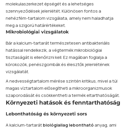
molekulaszerkezet épségét és a lehetséges
szennyeződések jelenlétét. Különösen fontos a
nehézfém-tartalom vizsgálata, amely nem haladhatja
meg a szigorú határértékeket.
Mikrobiológiai vizsgálatok
Bár a kalcium-tartarát természetesen antibakteriális
hatással rendelkezik, a végtermék mikrobiológiai
tisztaságát is ellenőrizni kell. Ez magában foglalja a
kórokozók, penészgombák és élesztők jelenlétének
vizsgálatát.
A nedvességtartalom mérése szintén kritikus, mivel a túl
magas víztartalom elősegítheti a mikroorganizmusok
szaporodását és csökkentheti a termék eltarthatóságát.
Környezeti hatások és fenntarthatóság
Lebonthatóság és környezeti sors
A kalcium-tartarát
biológiailag lebontható
anyag, ami