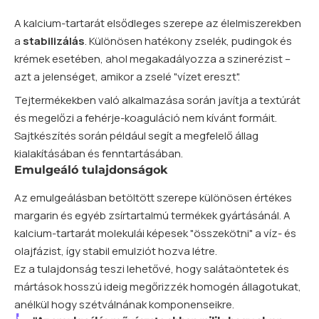
A kalcium-tartarát elsődleges szerepe az élelmiszerekben
a
stabilizálás
. Különösen hatékony zselék, pudingok és
krémek esetében, ahol megakadályozza a szinerézist –
azt a jelenséget, amikor a zselé "vízet ereszt".
Tejtermékekben való alkalmazása során javítja a textúrát
és megelőzi a fehérje-koaguláció nem kívánt formáit.
Sajtkészítés során például segít a megfelelő állag
kialakításában és fenntartásában.
Emulgeáló tulajdonságok
Az emulgeálásban betöltött szerepe különösen értékes
margarin és egyéb zsírtartalmú termékek gyártásánál. A
kalcium-tartarát molekulái képesek "összekötni" a víz- és
olajfázist, így stabil emulziót hozva létre.
Ez a tulajdonság teszi lehetővé, hogy salátaöntetek és
mártások hosszú ideig megőrizzék homogén állagotukat,
anélkül hogy szétválnának komponenseikre.