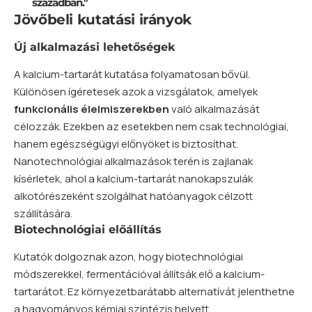
században."
Jövőbeli kutatási irányok
Új alkalmazási lehetőségek
A kalcium-tartarát kutatása folyamatosan bővül.
Különösen ígéretesek azok a vizsgálatok, amelyek
funkcionális élelmiszerekben
való alkalmazását
célozzák. Ezekben az esetekben nem csak technológiai,
hanem egészségügyi előnyöket is biztosíthat.
Nanotechnológiai alkalmazások terén is zajlanak
kísérletek, ahol a kalcium-tartarát nanokapszulák
alkotórészeként szolgálhat hatóanyagok célzott
szállítására.
Biotechnológiai előállítás
Kutatók dolgoznak azon, hogy biotechnológiai
módszerekkel, fermentációval állítsák elő a kalcium-
tartarátot. Ez környezetbarátabb alternatívát jelenthetne
a hagyományos kémiai szintézis helyett.