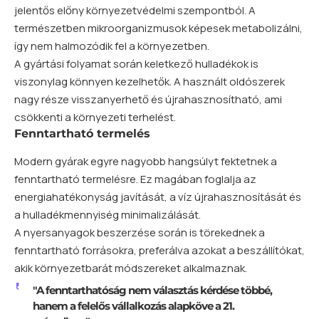
jelentős előny környezetvédelmi szempontból. A
természetben mikroorganizmusok képesek metabolizálni,
így nem halmozódik fel a környezetben.
A gyártási folyamat során keletkező hulladékok is
viszonylag könnyen kezelhetők. A használt oldószerek
nagy része visszanyerhető és újrahasznosítható, ami
csökkenti a környezeti terhelést.
Fenntartható termelés
Modern gyárak egyre nagyobb hangsúlyt fektetnek a
fenntartható termelésre. Ez magában foglalja az
energiahatékonyság javítását, a víz újrahasznosítását és
a hulladékmennyiség minimalizálását.
A nyersanyagok beszerzése során is törekednek a
fenntartható forrásokra, preferálva azokat a beszállítókat,
akik környezetbarát módszereket alkalmaznak.
"A fenntarthatóság nem választás kérdése többé,
hanem a felelős vállalkozás alapköve a 21.