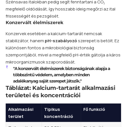
Szénsavas italokban pedig segít fenntartani a CO₂
megfelelő oldódását, így hosszabb ideig megőrzi az ital
frissességét és pezsgését.
Konzervált élelmiszerek
Konzervek esetében a kalcium-tartarát nemcsak
stabilizátor, hanem
pH-szabályozó
szerepet is betölt. Ez
különösen fontos a mikrobiológiai biztonság
szempontjából, mivel a megfelelő pH-érték gátolja a káros
mikroorganizmusok szaporodását.
"A konzervált élelmiszerek biztonságának alapja a
többszintű védelem, amelyben minden
adalékanyag saját szerepet játszik."
Táblázat: Kalcium-tartarát alkalmazási
területei és koncentrációi
Alkalmazási
Tipikus
Fő funkció
terület
koncentráció