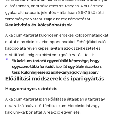
eljárásokban, ahol hőkezelés szükséges. A pH-értékre
gyakorolt hatása is jelentős – általában 6,5-7,5 közötti
tartományban stabilizálja a közeg kémhatását.
Reaktivitás és kölcsönhatások
A kalcium-tartarát különösen érdekes kölcsönhatásokat
mutat más élelmiszerkomponensekkel. Fehérjékkel való
kapcsolata révén képes javítani azok szerkezetét és
stabilitását, míg zsírokkal emulgeáló hatást fejt ki.
"A kalcium-tartarát egyedülálló képessége, hogy
egyszerre több funkciót is ellát egy élelmiszerben,
teszi különlegessé az adalékanyagok világában."
Előállítási módszerek és ipari gyártás
Hagyományos szintézis
A kalcium-tartarát ipari előállítása általában a tartársav
neutralizálásával történik kalcium-hidroksiddal vagy
kalcium-karbonáttal. A reakció egyenlete: