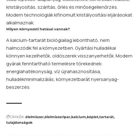
kristályosítás, szárítás, őrlés és minőségellenőrzés.
Modern technológiák kifinomult kristályosítási eljárásokat
alkalmaznak.
Milyen környezeti hatásai vannak?
A kalcium-tartarát biológiailag lebontható, nem
halmozódik fel a környezetben. Gyártási hulladékai
könnyen kezelhetők, oldószerek visszanyerhetők. Modern
gyárak fenntartható termelésre törekednek:
energiahatékonyság, víz újrahasznosítása,
hulladékminimalizálás, környezetbarát nyersanyag-
beszerzés.
CÍMKÉK:
élelmiszer
élelmiszeripar
kalcium
képlet
tartarát
tulajdonságok