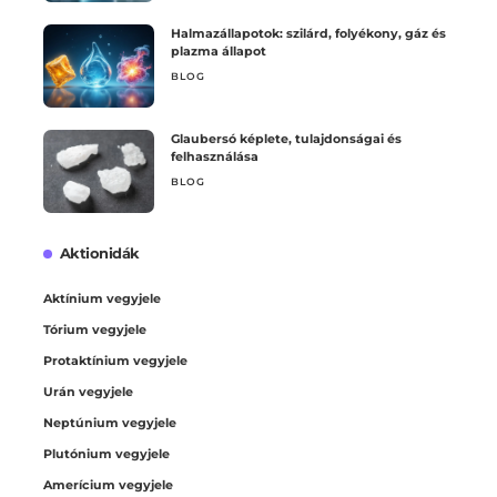
Halmazállapotok: szilárd, folyékony, gáz és
plazma állapot
BLOG
Glaubersó képlete, tulajdonságai és
felhasználása
BLOG
Aktionidák
Aktínium vegyjele
Tórium vegyjele
Protaktínium vegyjele
Urán vegyjele
Neptúnium vegyjele
Plutónium vegyjele
Amerícium vegyjele