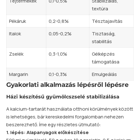
Tejtermékek
0,1-0,5%
Stabilizálás,
textúra
Pékáruk
0,2-0,8%
Tésztajavítás
Italok
0,05-0,2%
Tisztaság,
stabilitás
Zselék
0,3-1,0%
Gélképzés
támogatása
Margarin
0,1-0,3%
Emulgeálás
Gyakorlati alkalmazás lépésről lépésre
Házi készítésű gyümölcszselé stabilizálása
A kalcium-tartarát használata otthoni körülmények között
is lehetséges, bár kereskedelmi forgalomban nehezen
beszerezhető. Íme egy részletes útmutató:
1. lépés: Alapanyagok előkészítése