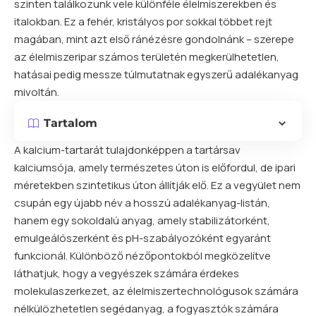
szinten találkozunk vele különféle élelmiszerekben és
italokban. Ez a fehér, kristályos por sokkal többet rejt
magában, mint azt első ránézésre gondolnánk – szerepe
az élelmiszeripar számos területén megkerülhetetlen,
hatásai pedig messze túlmutatnak egyszerű adalékanyag
mivoltán.
Tartalom
A kalcium-tartarát tulajdonképpen a tartársav
kalciumsója, amely természetes úton is előfordul, de ipari
méretekben szintetikus úton állítják elő. Ez a vegyület nem
csupán egy újabb név a hosszú adalékanyag-listán,
hanem egy sokoldalú anyag, amely stabilizátorként,
emulgeálószerként és pH-szabályozóként egyaránt
funkcionál. Különböző nézőpontokból megközelítve
láthatjuk, hogy a vegyészek számára érdekes
molekulaszerkezet, az élelmiszertechnológusok számára
nélkülözhetetlen segédanyag, a fogyasztók számára