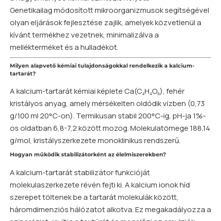
Genetikailag módosított mikroorganizmusok segítségével
olyan eljárások fejlesztése zajlik, amelyek közvetlenül a
kívánt termékhez vezetnek, minimalizálva a
mellékterméket és a hulladékot.
Milyen alapvető kémiai tulajdonságokkal rendelkezik a kalcium-
tartarát?
A kalcium-tartarát kémiai képlete Ca(C₄H₄O₆), fehér
kristályos anyag, amely mérsékelten oldódik vízben (0,73
g/100 ml 20°C-on). Termikusan stabil 200°C-ig, pH-ja 1%-
os oldatban 6,8-7,2 között mozog. Molekulatömege 188,14
g/mol, kristályszerkezete monoklinikus rendszerű.
Hogyan működik stabilizátorként az élelmiszerekben?
A kalcium-tartarát stabilizátor funkcióját
molekulaszerkezete révén fejti ki. A kalcium ionok híd
szerepet töltenek be a tartarát molekulák között,
háromdimenziós hálózatot alkotva. Ez megakadályozza a