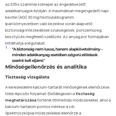
az E354 számmal szerepel az engedélyezett
adalékanyagok listáján. A maximálisan megengedett napi
bevitel (ADI) 30 mg/testsúlykilogramm.
Ipari környezetben való kezelése során alapvető
biztonsági intézkedések szükségesek: porszemüveg,
kesztyű és megfelelő szellőzés. Az anyag por formájában
irritálhatja a légutakat.
"A biztonság nem luxus, hanem alapkövetelmény –
minden adalékanyag esetében szigorú előírások
szerint kell eljárni."
Minőségellenőrzés és analitika
Tisztaság vizsgálata
A kereskedelmi kalcium-tartarát minőségének ellenőrzése
több lépcsős folyamat. Elsődlegesen a
tisztaság
meghatározása
történik titrimetriás módszerekkel, ahol a
kalcium-tartalom pontos mérése a cél.
Spektroszkópiai módszerekkel ellenőrzik a