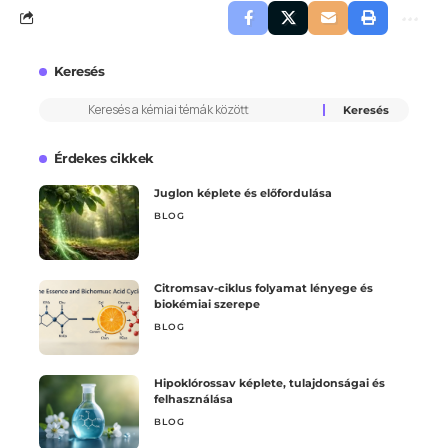
Keresés
Érdekes cikkek
Juglon képlete és előfordulása
BLOG
Citromsav-ciklus folyamat lényege és
biokémiai szerepe
BLOG
Hipoklórossav képlete, tulajdonságai és
felhasználása
BLOG