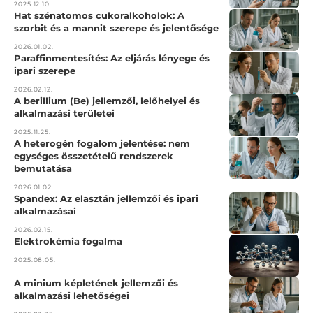
2025.12.10.
Hat szénatomos cukoralkoholok: A
szorbit és a mannit szerepe és jelentősége
2026.01.02.
Paraffinmentesítés: Az eljárás lényege és
ipari szerepe
2026.02.12.
A berillium (Be) jellemzői, lelőhelyei és
alkalmazási területei
2025.11.25.
A heterogén fogalom jelentése: nem
egységes összetételű rendszerek
bemutatása
2026.01.02.
Spandex: Az elasztán jellemzői és ipari
alkalmazásai
2026.02.15.
Elektrokémia fogalma
2025.08.05.
A minium képletének jellemzői és
alkalmazási lehetőségei