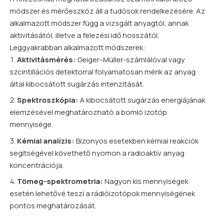
módszer és mérőeszköz áll a tudósok rendelkezésére. Az
alkalmazott módszer függ a vizsgált anyagtól, annak
aktivitásától, illetve a felezési idő hosszától.
Leggyakrabban alkalmazott módszerek:
Aktivitásmérés:
Geiger–Müller-számlálóval vagy
szcintillációs detektorral folyamatosan mérik az anyag
által kibocsátott sugárzás intenzitását.
Spektroszkópia:
A kibocsátott sugárzás energiájának
elemzésével meghatározható a bomló
izotóp
mennyisége.
Kémiai analízis:
Bizonyos esetekben kémiai reakciók
segítségével követhető nyomon a radioaktív anyag
koncentrációja.
Tömeg-spektrometria:
Nagyon kis mennyiségek
esetén lehetővé teszi a rádióizotópok mennyiségének
pontos meghatározását.