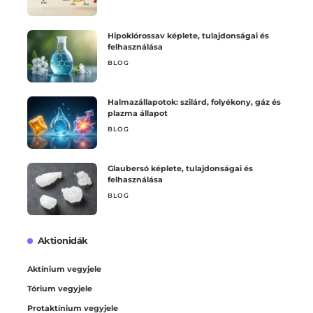
Hipoklórossav képlete, tulajdonságai és
felhasználása
BLOG
Halmazállapotok: szilárd, folyékony, gáz és
plazma állapot
BLOG
Glaubersó képlete, tulajdonságai és
felhasználása
BLOG
Aktionidák
Aktínium vegyjele
Tórium vegyjele
Protaktínium vegyjele