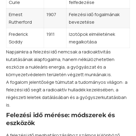
Curie
felfedezése
Ernest
1907
Felezési idő fogalmának
Rutherford
bevezetése
Frederick
1911
Izotópok elméletének
Soddy
megalkotása
Napjainkra a felezési idő nemcsak a radioaktivitás
kutatásának alapfogalma, hanem nélkülözhetetlen
eszköze a nukleáris energia, a gyógyászat és a
környezetvédelem területén végzett munkának is.
A fogalom jelentősége túlmutat a tudományos világon: a
felezési idő segít a radioaktív hulladék kezelésében, a
régészeti leletek datálásában és a gyógyszerkutatásban
is.
Felezési idő mérése: módszerek és
eszközök
A felezési idő meghatározásához számos különböző