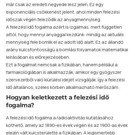
már csak az eredeti negyede lesz jelen. Ez egy
exponenciális csökkenést jelent, ahol minden felezési
időszak végén feleződik az anyagmennyiség.
A felezési idő
fogalma
azért is izgalmas, mert független
attól, hogy mennyi anyaggal kezdünk: mindig az aktuális
mennyiség fele bomlik el az adott idő alatt. Ez az állandó
arány kulcsfontosságú a bomlási folyamatok matematikai
leírásában és előrejelzésében.
Ezt a fogalmat nemcsak a fizikában, hanem például a
farmakológiában is alkalmazzák, amikor egy gyógyszer
szervezetből való kiürülési idejét vizsgálják. Így a felezési
idő általános, széles körben alkalmazható mérőszám.
Hogyan keletkezett a felezési idő
fogalma?
A felezési idő fogalma a radioaktivitás kutatásához
köthető, amely az 1890-es évek végén és az 1900-as évek
elején vált kulcsterületté a fizikában. A legismertebb