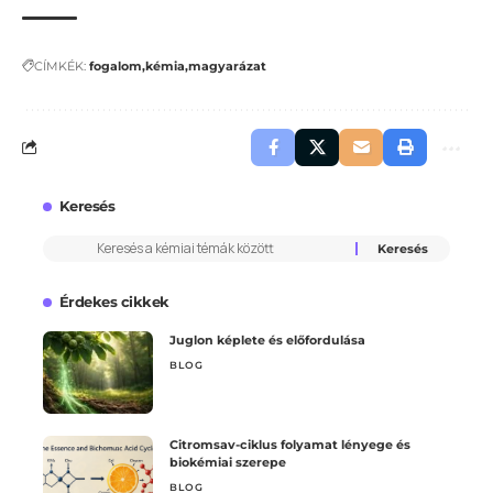
CÍMKÉK:
fogalom
kémia
magyarázat
Keresés
Érdekes cikkek
Juglon képlete és előfordulása
BLOG
Citromsav-ciklus folyamat lényege és
biokémiai szerepe
BLOG