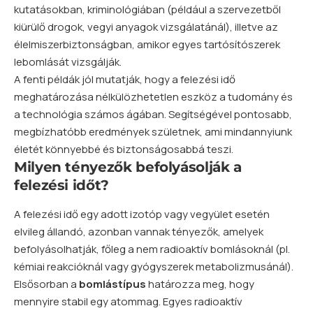
kutatásokban, kriminológiában (például a szervezetből
kiürülő drogok, vegyi anyagok vizsgálatánál), illetve az
élelmiszerbiztonságban, amikor egyes tartósítószerek
lebomlását vizsgálják.
A fenti példák jól mutatják, hogy a felezési idő
meghatározása nélkülözhetetlen eszköz a tudomány és
a technológia számos ágában. Segítségével pontosabb,
megbízhatóbb eredmények születnek, ami mindannyiunk
életét könnyebbé és biztonságosabbá teszi.
Milyen tényezők befolyásolják a
felezési időt?
A felezési idő egy adott izotóp vagy vegyület esetén
elvileg állandó, azonban vannak tényezők, amelyek
befolyásolhatják, főleg a nem radioaktív bomlásoknál (pl.
kémiai reakcióknál vagy gyógyszerek metabolizmusánál).
Elsősorban a
bomlástípus
határozza meg, hogy
mennyire stabil egy atommag. Egyes radioaktív