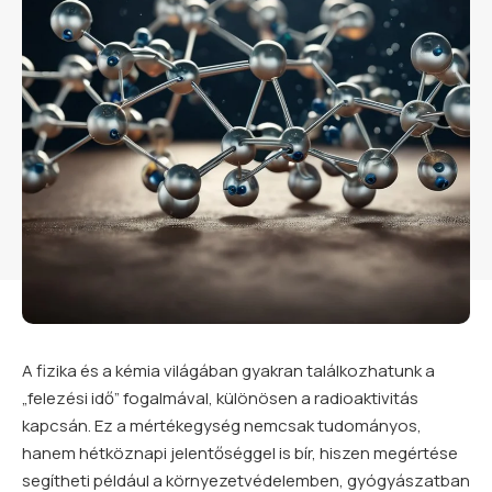
A fizika és a kémia világában gyakran találkozhatunk a
„felezési idő” fogalmával, különösen a radioaktivitás
kapcsán. Ez a mértékegység nemcsak tudományos,
hanem hétköznapi jelentőséggel is bír, hiszen megértése
segítheti például a környezetvédelemben, gyógyászatban