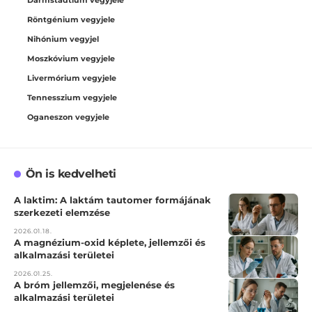
Röntgénium vegyjele
Nihónium vegyjel
Moszkóvium vegyjele
Livermórium vegyjele
Tennesszium vegyjele
Oganeszon vegyjele
Ön is kedvelheti
A laktim: A laktám tautomer formájának
szerkezeti elemzése
2026.01.18.
A magnézium-oxid képlete, jellemzői és
alkalmazási területei
2026.01.25.
A bróm jellemzői, megjelenése és
alkalmazási területei