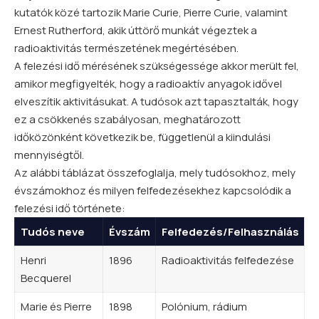
kutatók közé tartozik Marie Curie, Pierre Curie, valamint
Ernest Rutherford, akik úttörő munkát végeztek a
radioaktivitás természetének megértésében.
A felezési idő mérésének szükségessége akkor merült fel,
amikor megfigyelték, hogy a radioaktív anyagok idővel
elveszítik aktivitásukat. A tudósok azt tapasztalták, hogy
ez a csökkenés szabályosan, meghatározott
időközönként következik be, függetlenül a kiindulási
mennyiségtől.
Az alábbi táblázat összefoglalja, mely tudósokhoz, mely
évszámokhoz és milyen felfedezésekhez kapcsolódik a
felezési idő története:
Tudós neve
Évszám
Felfedezés/Felhasználás
Henri
1896
Radioaktivitás felfedezése
Becquerel
Marie és Pierre
1898
Polónium, rádium