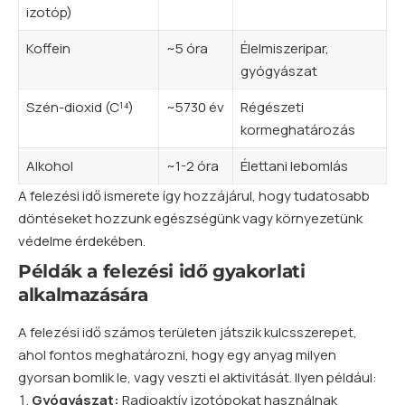
izotóp)
Koffein
~5 óra
Élelmiszeripar,
gyógyászat
Szén-dioxid (C¹⁴)
~5730 év
Régészeti
kormeghatározás
Alkohol
~1-2 óra
Élettani lebomlás
A felezési idő ismerete így hozzájárul, hogy tudatosabb
döntéseket hozzunk egészségünk vagy környezetünk
védelme érdekében.
Példák a felezési idő gyakorlati
alkalmazására
A felezési idő számos területen játszik kulcsszerepet,
ahol fontos meghatározni, hogy egy anyag milyen
gyorsan bomlik le, vagy veszti el aktivitását. Ilyen például:
Gyógyászat:
Radioaktív izotópokat használnak