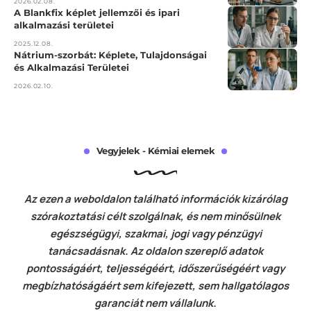
2026.02.08.
A Blankfix képlet jellemzői és ipari
alkalmazási területei
2025.12.08.
Nátrium-szorbát: Képlete, Tulajdonságai
és Alkalmazási Területei
2026.02.10.
Vegyjelek - Kémiai elemek
Az ezen a weboldalon található információk kizárólag
szórakoztatási célt szolgálnak, és nem minősülnek
egészségügyi, szakmai, jogi vagy pénzügyi
tanácsadásnak. Az oldalon szereplő adatok
pontosságáért, teljességéért, időszerűségéért vagy
megbízhatóságáért sem kifejezett, sem hallgatólagos
garanciát nem vállalunk.