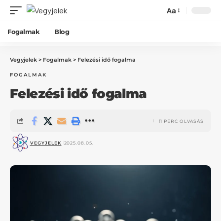
Aa
Fogalmak
Blog
Vegyjelek
>
Fogalmak
>
Felezési idő fogalma
FOGALMAK
Felezési idő fogalma
11 PERC OLVASÁS
VEGYJELEK
2025.08.05.