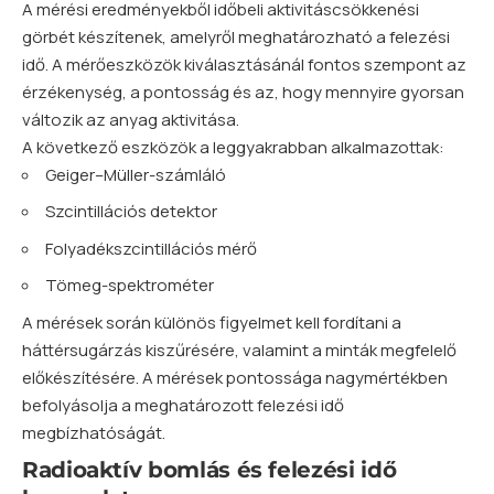
A mérési eredményekből időbeli aktivitáscsökkenési
görbét készítenek, amelyről meghatározható a felezési
idő. A mérőeszközök kiválasztásánál fontos szempont az
érzékenység, a pontosság és az, hogy mennyire gyorsan
változik az anyag aktivitása.
A következő eszközök a leggyakrabban alkalmazottak:
Geiger–Müller-számláló
Szcintillációs detektor
Folyadékszcintillációs mérő
Tömeg-spektrométer
A mérések során különös figyelmet kell fordítani a
háttérsugárzás kiszűrésére, valamint a minták megfelelő
előkészítésére. A mérések pontossága nagymértékben
befolyásolja a meghatározott felezési idő
megbízhatóságát.
Radioaktív bomlás és felezési idő