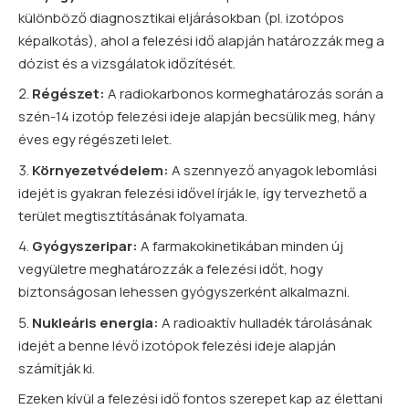
különböző diagnosztikai eljárásokban (pl. izotópos
képalkotás), ahol a felezési idő alapján határozzák meg a
dózist és a vizsgálatok időzítését.
Régészet:
A radiokarbonos kormeghatározás során a
szén-14 izotóp felezési ideje alapján becsülik meg, hány
éves egy régészeti lelet.
Környezetvédelem:
A szennyező anyagok lebomlási
idejét is gyakran felezési idővel írják le, így tervezhető a
terület megtisztításának folyamata.
Gyógyszeripar:
A farmakokinetikában minden új
vegyületre meghatározzák a felezési időt, hogy
biztonságosan lehessen gyógyszerként alkalmazni.
Nukleáris energia:
A radioaktív hulladék tárolásának
idejét a benne lévő izotópok felezési ideje alapján
számítják ki.
Ezeken kívül a felezési idő fontos szerepet kap az élettani