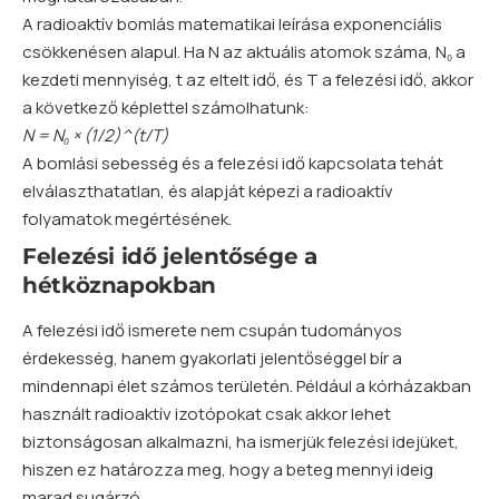
A radioaktív bomlás matematikai leírása exponenciális
csökkenésen alapul. Ha N az aktuális atomok száma, N₀ a
kezdeti mennyiség, t az eltelt idő, és T a felezési idő, akkor
a következő képlettel számolhatunk:
N = N₀ × (1/2)^(t/T)
A bomlási sebesség és a felezési idő kapcsolata tehát
elválaszthatatlan, és alapját képezi a radioaktív
folyamatok megértésének.
Felezési idő jelentősége a
hétköznapokban
A felezési idő ismerete nem csupán tudományos
érdekesség, hanem gyakorlati jelentőséggel bír a
mindennapi élet számos területén. Például a kórházakban
használt radioaktív izotópokat csak akkor lehet
biztonságosan alkalmazni, ha ismerjük felezési idejüket,
hiszen ez határozza meg, hogy a beteg mennyi ideig
marad sugárzó.