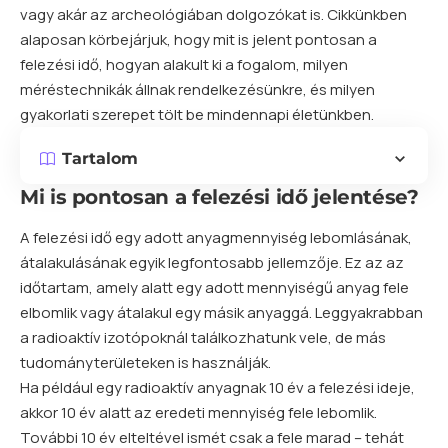
vagy akár az archeológiában dolgozókat is. Cikkünkben
alaposan körbejárjuk, hogy mit is jelent pontosan a
felezési idő, hogyan alakult ki a fogalom, milyen
méréstechnikák állnak rendelkezésünkre, és milyen
gyakorlati szerepet tölt be mindennapi életünkben.
Tartalom
Mi is pontosan a felezési idő jelentése?
A felezési idő egy adott anyagmennyiség lebomlásának,
átalakulásának egyik legfontosabb jellemzője. Ez az az
időtartam, amely alatt egy adott mennyiségű anyag fele
elbomlik vagy átalakul egy másik anyaggá. Leggyakrabban
a radioaktív izotópoknál találkozhatunk vele, de más
tudományterületeken is használják.
Ha például egy radioaktív anyagnak 10 év a felezési ideje,
akkor 10 év alatt az eredeti mennyiség fele lebomlik.
További 10 év elteltével ismét csak a fele marad – tehát