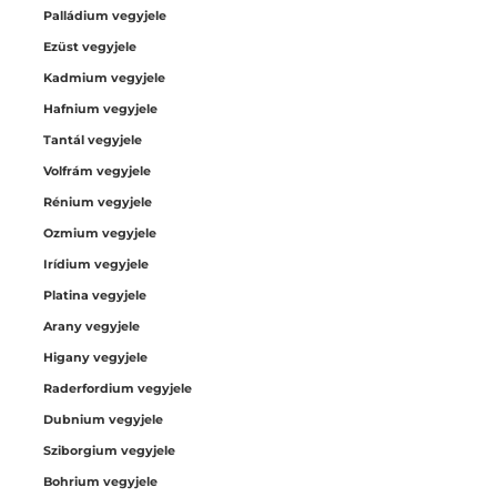
Palládium vegyjele
Ezüst vegyjele
Kadmium vegyjele
Hafnium vegyjele
Tantál vegyjele
Volfrám vegyjele
Rénium vegyjele
Ozmium vegyjele
Irídium vegyjele
Platina vegyjele
Arany vegyjele
Higany vegyjele
Raderfordium vegyjele
Dubnium vegyjele
Sziborgium vegyjele
Bohrium vegyjele