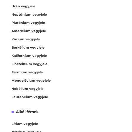
Urán vegyjele
Neptúnium vegyjele
Plutónium vegyjele
Amerícium vegyjele
Kűrium vegyjele
Berkélium vegyjele
Kalifornium vegyjele
Einsteinium vegyjele
Fermium vegyjele
Mendelévium vegyjele
Nobélium vegyjele
Laurencium vegyjele
Alkálifémek
Lítium vegyjele
Nátrium vegyjele