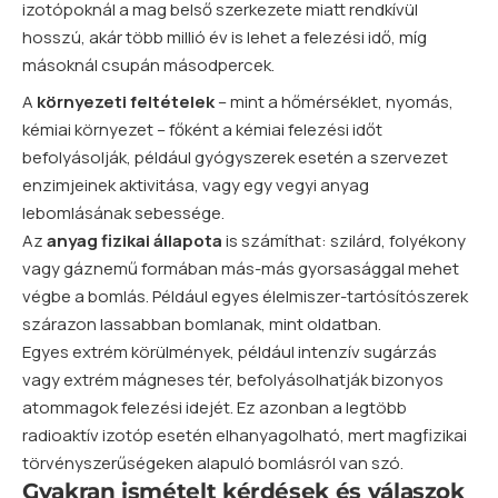
izotópoknál a mag belső szerkezete miatt rendkívül
hosszú, akár több millió év is lehet a felezési idő, míg
másoknál csupán másodpercek.
A
környezeti feltételek
– mint a hőmérséklet, nyomás,
kémiai környezet – főként a kémiai felezési időt
befolyásolják, például gyógyszerek esetén a szervezet
enzimjeinek aktivitása, vagy egy vegyi anyag
lebomlásának sebessége.
Az
anyag fizikai állapota
is számíthat: szilárd, folyékony
vagy gáznemű formában más-más gyorsasággal mehet
végbe a bomlás. Például egyes élelmiszer-tartósítószerek
szárazon lassabban bomlanak, mint oldatban.
Egyes extrém körülmények, például intenzív sugárzás
vagy extrém mágneses tér, befolyásolhatják bizonyos
atommagok felezési idejét. Ez azonban a legtöbb
radioaktív izotóp esetén elhanyagolható, mert magfizikai
törvényszerűségeken alapuló bomlásról van szó.
Gyakran ismételt kérdések és válaszok