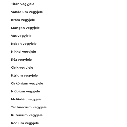
Titán vegyjele
Vanádium vegyjele
Króm vegyjele
Mangán vegyjele
Vas vegyjele
Kobalt vegyjele
Nikkel vegyjele
Réz vegyjele
Cink vegyjele
Ittrium vegyjele
Cirkónium vegyjele
Nióbium vegyjele
Molibdén vegyjele
Technécium vegyjele
Ruténium vegyjele
Ródium vegyjele