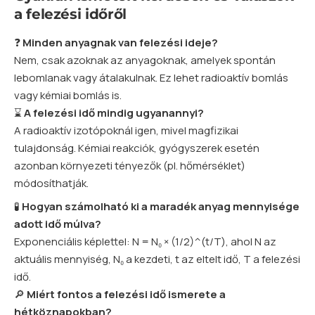
a felezési időről
❓
Minden anyagnak van felezési ideje?
Nem, csak azoknak az anyagoknak, amelyek spontán
lebomlanak vagy átalakulnak. Ez lehet radioaktív bomlás
vagy kémiai bomlás is.
⌛
A felezési idő mindig ugyanannyi?
A radioaktív izotópoknál igen, mivel magfizikai
tulajdonság. Kémiai reakciók, gyógyszerek esetén
azonban környezeti tényezők (pl. hőmérséklet)
módosíthatják.
🧪
Hogyan számolható ki a maradék anyag mennyisége
adott idő múlva?
Exponenciális képlettel: N = N₀ × (1/2)^(t/T), ahol N az
aktuális mennyiség, N₀ a kezdeti, t az eltelt idő, T a felezési
idő.
🔎
Miért fontos a felezési idő ismerete a
hétköznapokban?