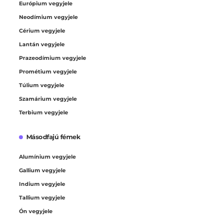
Európium vegyjele
Neodímium vegyjele
Cérium vegyjele
Lantán vegyjele
Prazeodímium vegyjele
Prométium vegyjele
Túlium vegyjele
Szamárium vegyjele
Terbium vegyjele
Másodfajú fémek
Alumínium vegyjele
Gallium vegyjele
Indium vegyjele
Tallium vegyjele
Ón vegyjele