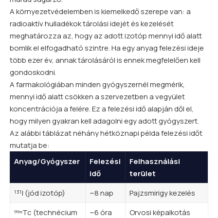
A környezetvédelemben is kiemelkedő szerepe van: a
radioaktív hulladékok tárolási idejét és kezelését
meghatározza az, hogy az adott izotóp mennyi idő alatt
bomlik el elfogadható szintre. Ha egy anyag felezési ideje
több ezer év, annak tárolásáról is ennek megfelelően kell
gondoskodni.
A farmakológiában minden gyógyszernél megmérik,
mennyi idő alatt csökken a szervezetben a
vegyület
koncentrációja a felére. Ez a felezési idő alapján dől el,
hogy milyen gyakran kell adagolni egy adott gyógyszert.
Az alábbi táblázat néhány hétköznapi példa felezési időt
mutatja be:
Anyag/Gyógyszer
Felezési
Felhasználási
idő
terület
¹³¹I (jód izotóp)
~8 nap
Pajzsmirigy kezelés
⁹⁹ᵐTc (technécium
~6 óra
Orvosi képalkotás