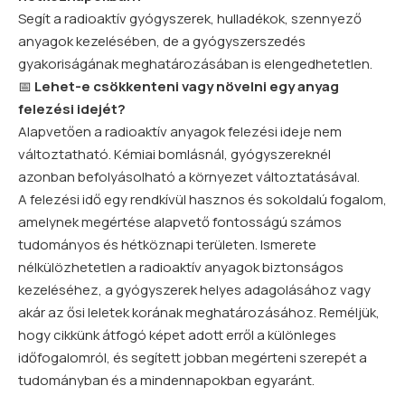
Segít a radioaktív gyógyszerek, hulladékok, szennyező
anyagok kezelésében, de a gyógyszerszedés
gyakoriságának meghatározásában is elengedhetetlen.
📅
Lehet-e csökkenteni vagy növelni egy anyag
felezési idejét?
Alapvetően a radioaktív anyagok felezési ideje nem
változtatható. Kémiai bomlásnál, gyógyszereknél
azonban befolyásolható a környezet változtatásával.
A felezési idő egy rendkívül hasznos és sokoldalú fogalom,
amelynek megértése alapvető fontosságú számos
tudományos és hétköznapi területen. Ismerete
nélkülözhetetlen a radioaktív anyagok biztonságos
kezeléséhez, a gyógyszerek helyes adagolásához vagy
akár az ősi leletek korának meghatározásához. Reméljük,
hogy cikkünk átfogó képet adott erről a különleges
időfogalomról, és segített jobban megérteni szerepét a
tudományban és a mindennapokban egyaránt.