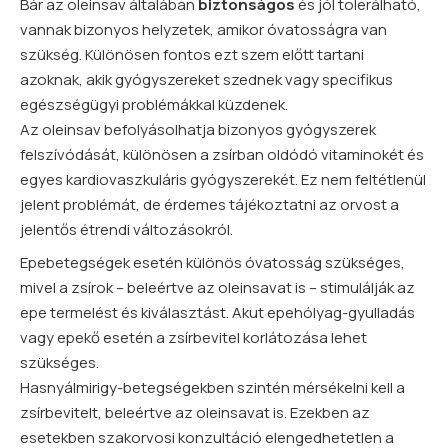
Bár az oleinsav általában
biztonságos
és jól tolerálható,
vannak bizonyos helyzetek, amikor óvatosságra van
szükség. Különösen fontos ezt szem előtt tartani
azoknak, akik gyógyszereket szednek vagy specifikus
egészségügyi problémákkal küzdenek.
Az oleinsav befolyásolhatja bizonyos gyógyszerek
felszívódását, különösen a zsírban oldódó vitaminokét és
egyes kardiovaszkuláris gyógyszerekét. Ez nem feltétlenül
jelent problémát, de érdemes tájékoztatni az orvost a
jelentős étrendi változásokról.
Epebetegségek esetén különös óvatosság szükséges,
mivel a zsírok – beleértve az oleinsavat is – stimulálják az
epe termelést és kiválasztást. Akut epehólyag-gyulladás
vagy epekő esetén a zsírbevitel korlátozása lehet
szükséges.
Hasnyálmirigy-betegségekben szintén mérsékelni kell a
zsírbevitelt, beleértve az oleinsavat is. Ezekben az
esetekben szakorvosi konzultáció elengedhetetlen a