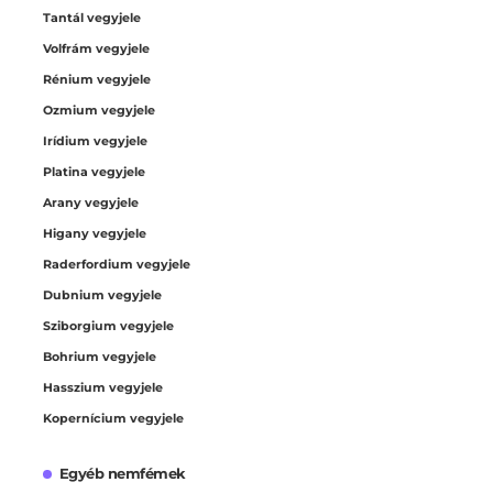
Tantál vegyjele
Volfrám vegyjele
Rénium vegyjele
Ozmium vegyjele
Irídium vegyjele
Platina vegyjele
Arany vegyjele
Higany vegyjele
Raderfordium vegyjele
Dubnium vegyjele
Sziborgium vegyjele
Bohrium vegyjele
Hasszium vegyjele
Kopernícium vegyjele
Egyéb nemfémek