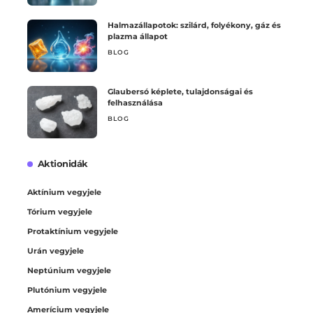
Halmazállapotok: szilárd, folyékony, gáz és
plazma állapot
BLOG
Glaubersó képlete, tulajdonságai és
felhasználása
BLOG
Aktionidák
Aktínium vegyjele
Tórium vegyjele
Protaktínium vegyjele
Urán vegyjele
Neptúnium vegyjele
Plutónium vegyjele
Amerícium vegyjele