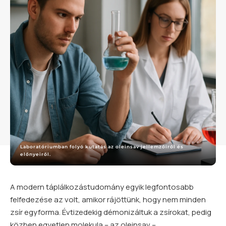
Laboratóriumban folyó kutatás az oleinsav jellemzőiről és
előnyeiről.
A modern táplálkozástudomány egyik legfontosabb
felfedezése az volt, amikor rájöttünk, hogy nem minden
zsír egyforma. Évtizedekig démonizáltuk a zsírokat, pedig
közben egyetlen molekula – az oleinsav –