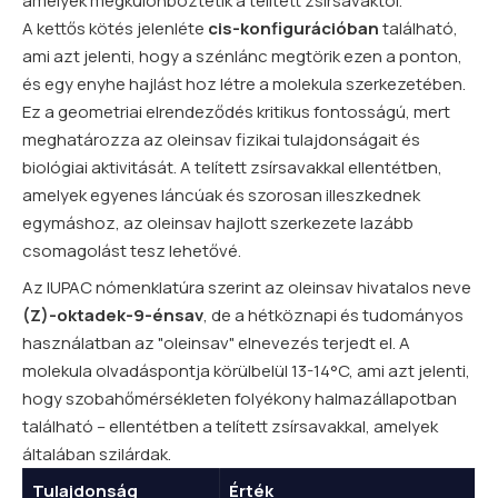
amelyek megkülönböztetik a telített zsírsavaktól.
A kettős kötés jelenléte
cis-konfigurációban
található,
ami azt jelenti, hogy a szénlánc megtörik ezen a ponton,
és egy enyhe hajlást hoz létre a molekula szerkezetében.
Ez a geometriai elrendeződés kritikus fontosságú, mert
meghatározza az oleinsav fizikai tulajdonságait és
biológiai aktivitását. A telített zsírsavakkal ellentétben,
amelyek egyenes láncúak és szorosan illeszkednek
egymáshoz, az oleinsav hajlott szerkezete lazább
csomagolást tesz lehetővé.
Az IUPAC nómenklatúra szerint az oleinsav hivatalos neve
(Z)-oktadek-9-énsav
, de a hétköznapi és tudományos
használatban az "oleinsav" elnevezés terjedt el. A
molekula olvadáspontja körülbelül 13-14°C, ami azt jelenti,
hogy szobahőmérsékleten folyékony halmazállapotban
található – ellentétben a telített zsírsavakkal, amelyek
általában szilárdak.
Tulajdonság
Érték