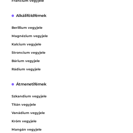
Francium vegyjele
Alkáliföldfémek
Berillium vegyjele
Magnézium vegyjele
Kalcium vegyjele
Stroncium vegyjele
Bárium vegyjele
Rádium vegyjele
Átmenetifémek
Szkandium vegyjele
Titán vegyjele
Vanádium vegyjele
Króm vegyjele
Mangán vegyjele