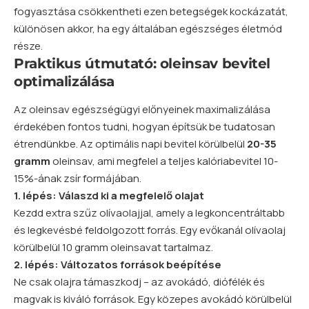
fogyasztása csökkentheti ezen betegségek kockázatát,
különösen akkor, ha egy általában egészséges életmód
része.
Praktikus útmutató: oleinsav bevitel
optimalizálása
Az oleinsav egészségügyi előnyeinek maximalizálása
érdekében fontos tudni, hogyan építsük be tudatosan
étrendünkbe. Az optimális napi bevitel körülbelül
20-35
gramm
oleinsav, ami megfelel a teljes kalóriabevitel 10-
15%-ának zsír formájában.
1. lépés: Válaszd ki a megfelelő olajat
Kezdd extra szűz olívaolajjal, amely a legkoncentráltabb
és legkevésbé feldolgozott forrás. Egy evőkanál olívaolaj
körülbelül 10 gramm oleinsavat tartalmaz.
2. lépés: Változatos források beépítése
Ne csak olajra támaszkodj – az avokádó, diófélék és
magvak is kiváló források. Egy közepes avokádó körülbelül