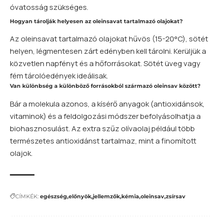
óvatosság szükséges.
Hogyan tárolják helyesen az oleinsavat tartalmazó olajokat?
Az oleinsavat tartalmazó olajokat hűvös (15-20°C), sötét
helyen, légmentesen zárt edényben kell tárolni. Kerüljük a
közvetlen napfényt és a hőforrásokat. Sötét üveg vagy
fém tárolóedények ideálisak.
Van különbség a különböző forrásokból származó oleinsav között?
Bár a molekula azonos, a kísérő anyagok (antioxidánsok,
vitaminok) és a feldolgozási módszer befolyásolhatja a
biohasznosulást. Az extra szűz olívaolaj például több
természetes antioxidánst tartalmaz, mint a finomított
olajok.
CÍMKÉK:
egészség
előnyök
jellemzők
kémia
oleinsav
zsírsav