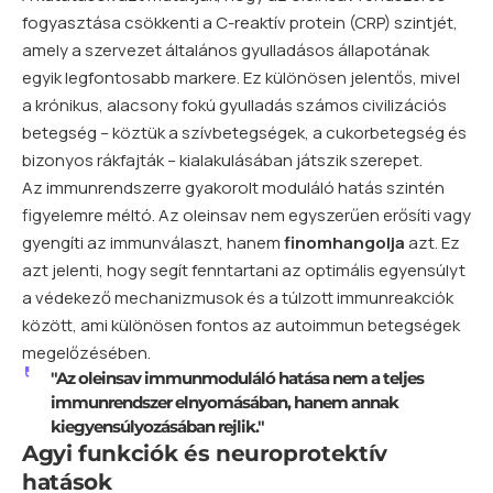
fogyasztása csökkenti a C-reaktív protein (CRP) szintjét,
amely a szervezet általános gyulladásos állapotának
egyik legfontosabb markere. Ez különösen jelentős, mivel
a krónikus, alacsony fokú gyulladás számos civilizációs
betegség – köztük a szívbetegségek, a cukorbetegség és
bizonyos rákfajták – kialakulásában játszik szerepet.
Az immunrendszerre gyakorolt moduláló hatás szintén
figyelemre méltó. Az oleinsav nem egyszerűen erősíti vagy
gyengíti az immunválaszt, hanem
finomhangolja
azt. Ez
azt jelenti, hogy segít fenntartani az optimális egyensúlyt
a védekező mechanizmusok és a túlzott immunreakciók
között, ami különösen fontos az autoimmun betegségek
megelőzésében.
"Az oleinsav immunmoduláló hatása nem a teljes
immunrendszer elnyomásában, hanem annak
kiegyensúlyozásában rejlik."
Agyi funkciók és neuroprotektív
hatások