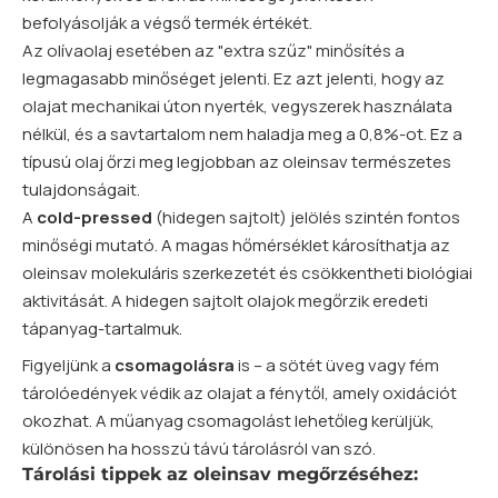
befolyásolják a végső termék értékét.
Az olívaolaj esetében az "extra szűz" minősítés a
legmagasabb minőséget jelenti. Ez azt jelenti, hogy az
olajat mechanikai úton nyerték, vegyszerek használata
nélkül, és a savtartalom nem haladja meg a 0,8%-ot. Ez a
típusú olaj őrzi meg legjobban az oleinsav természetes
tulajdonságait.
A
cold-pressed
(hidegen sajtolt) jelölés szintén fontos
minőségi mutató. A magas hőmérséklet károsíthatja az
oleinsav molekuláris szerkezetét és csökkentheti biológiai
aktivitását. A hidegen sajtolt olajok megőrzik eredeti
tápanyag-tartalmuk.
Figyeljünk a
csomagolásra
is – a sötét üveg vagy fém
tárolóedények védik az olajat a fénytől, amely oxidációt
okozhat. A műanyag csomagolást lehetőleg kerüljük,
különösen ha hosszú távú tárolásról van szó.
Tárolási tippek az oleinsav megőrzéséhez: