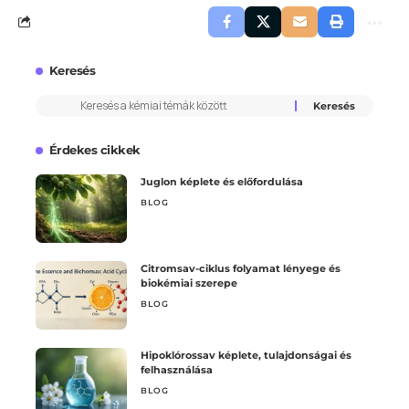
Keresés
Érdekes cikkek
Juglon képlete és előfordulása
BLOG
Citromsav-ciklus folyamat lényege és
biokémiai szerepe
BLOG
Hipoklórossav képlete, tulajdonságai és
felhasználása
BLOG