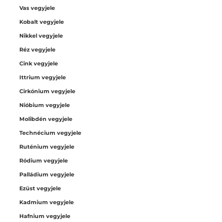
Vas vegyjele
Kobalt vegyjele
Nikkel vegyjele
Réz vegyjele
Cink vegyjele
Ittrium vegyjele
Cirkónium vegyjele
Nióbium vegyjele
Molibdén vegyjele
Technécium vegyjele
Ruténium vegyjele
Ródium vegyjele
Palládium vegyjele
Ezüst vegyjele
Kadmium vegyjele
Hafnium vegyjele