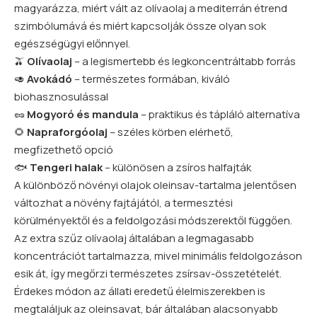
magyarázza, miért vált az olívaolaj a mediterrán étrend
szimbólumává és miért kapcsolják össze olyan sok
egészségügyi előnnyel.
🫒
Olívaolaj
– a legismertebb és legkoncentráltabb forrás
🥑
Avokádó
– természetes formában, kiváló
biohasznosulással
🥜
Mogyoró és mandula
– praktikus és tápláló alternatíva
🌻
Napraforgóolaj
– széles körben elérhető,
megfizethető opció
🐟
Tengeri halak
– különösen a zsíros halfajták
A különböző növényi olajok oleinsav-tartalma jelentősen
változhat a növény fajtájától, a termesztési
körülményektől és a feldolgozási módszerektől függően.
Az extra szűz olívaolaj általában a legmagasabb
koncentrációt tartalmazza, mivel minimális feldolgozáson
esik át, így megőrzi természetes zsírsav-összetételét.
Érdekes módon az állati eredetű élelmiszerekben is
megtaláljuk az oleinsavat, bár általában alacsonyabb