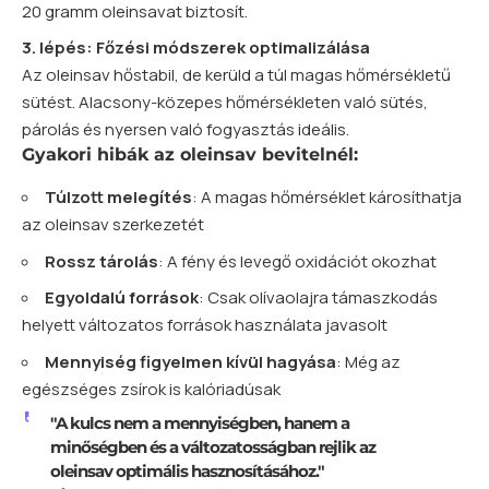
20 gramm oleinsavat biztosít.
3. lépés: Főzési módszerek optimalizálása
Az oleinsav hőstabil, de kerüld a túl magas hőmérsékletű
sütést. Alacsony-közepes hőmérsékleten való sütés,
párolás és nyersen való fogyasztás ideális.
Gyakori hibák az oleinsav bevitelnél:
Túlzott melegítés
: A magas hőmérséklet károsíthatja
az oleinsav szerkezetét
Rossz tárolás
: A fény és levegő oxidációt okozhat
Egyoldalú források
: Csak olívaolajra támaszkodás
helyett változatos források használata javasolt
Mennyiség figyelmen kívül hagyása
: Még az
egészséges zsírok is kalóriadúsak
"A kulcs nem a mennyiségben, hanem a
minőségben és a változatosságban rejlik az
oleinsav optimális hasznosításához."