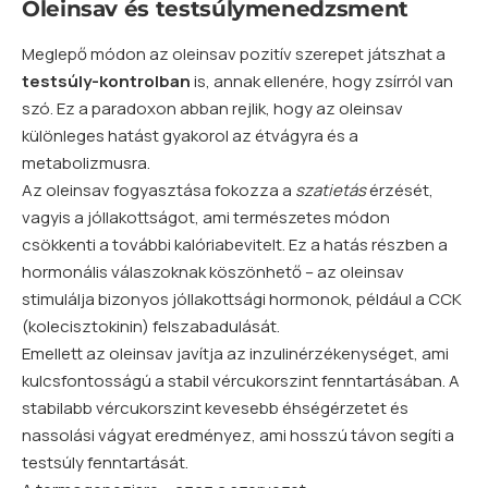
Oleinsav és testsúlymenedzsment
Meglepő módon az oleinsav pozitív szerepet játszhat a
testsúly-kontrolban
is, annak ellenére, hogy zsírról van
szó. Ez a paradoxon abban rejlik, hogy az oleinsav
különleges hatást gyakorol az étvágyra és a
metabolizmusra.
Az oleinsav fogyasztása fokozza a
szatietás
érzését,
vagyis a jóllakottságot, ami természetes módon
csökkenti a további kalóriabevitelt. Ez a hatás részben a
hormonális válaszoknak köszönhető – az oleinsav
stimulálja bizonyos jóllakottsági hormonok, például a CCK
(kolecisztokinin) felszabadulását.
Emellett az oleinsav javítja az inzulinérzékenységet, ami
kulcsfontosságú a stabil vércukorszint fenntartásában. A
stabilabb vércukorszint kevesebb éhségérzetet és
nassolási vágyat eredményez, ami hosszú távon segíti a
testsúly fenntartását.