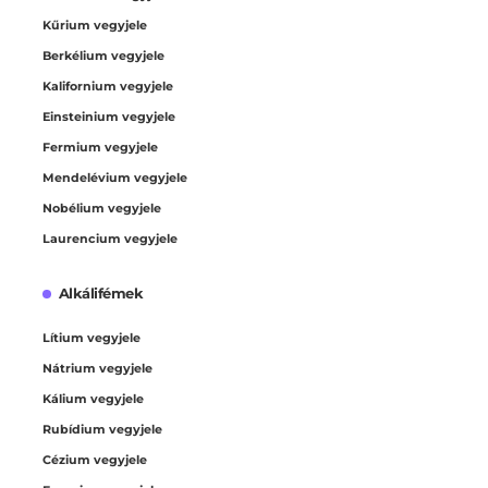
Kűrium vegyjele
Berkélium vegyjele
Kalifornium vegyjele
Einsteinium vegyjele
Fermium vegyjele
Mendelévium vegyjele
Nobélium vegyjele
Laurencium vegyjele
Alkálifémek
Lítium vegyjele
Nátrium vegyjele
Kálium vegyjele
Rubídium vegyjele
Cézium vegyjele