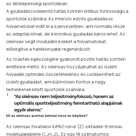
az állóképességi sportokban.
A gyulladáscsökkentő hatás szintén kritikus fontosságú a
sportolók számára. Az intenzív edzés gyulladásos
folyamatokat indít el a szervezetben, ami normális része
az adaptációnak, de a krónikus gyulladás káros lehet. Az
oleinsav segít modulálni ezeket a folyamatokat,
elősegítve a hatékonyabb regenerációt.
Az ízületek egészségére gyakorolt pozitív hatás szintén
említésre méltó. Az oleinsav hozzájárulhat az ízületi
folyadék optimális összetételéhez és csökkentheti az
ízületi gyulladást, ami különösen fontos a nagy
terhelésnek kitett sportolók számára.
"Az oleinsav nem teljesítményfokozó, hanem az
optimális sportteljesítmény fenntartható alapjainak
egyik eleme."
Mi az oleinsav pontos kémiai neve és képlete?
Az oleinsav hivatalos IUPAC neve (Z)-oktadek-9-énsav,
molekulaképlete C₁₈H₃₄O₂. Ez egy 18 szénatomos