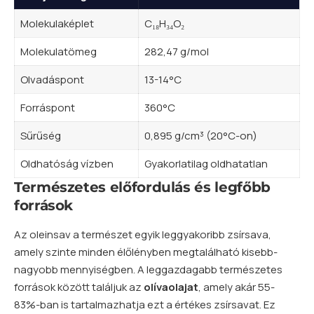
Molekulaképlet
C₁₈H₃₄O₂
Molekulatömeg
282,47 g/mol
Olvadáspont
13-14°C
Forráspont
360°C
Sűrűség
0,895 g/cm³ (20°C-on)
Oldhatóság vízben
Gyakorlatilag oldhatatlan
Természetes előfordulás és legfőbb
források
Az oleinsav a természet egyik leggyakoribb zsírsava,
amely szinte minden élőlényben megtalálható kisebb-
nagyobb mennyiségben. A leggazdagabb természetes
források között találjuk az
olívaolajat
, amely akár 55-
83%-ban is tartalmazhatja ezt a értékes zsírsavat. Ez