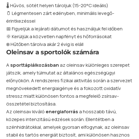
🌡️ Hűvös, sötét helyen tároljuk (15-20°C ideális)
🫙 Légmentesen zárt edényben, minimális levegő-
érintkezéssel
📅 Figyeljük a lejárati dátumot és használjuk fel időben
🌞 Kerüljük a közvetlen napfényt és hőforrásokat
❄️ Hűtőben tárolva akár 2 évig is eláll
Oleinsav a sportolók számára
A
sporttáplálkozásban
az oleinsav különleges szerepet
játszik, amely túlmutat az általános egészségügyi
előnyökön. A rendszeres fizikai aktivitás során a szervezet
megnövekedett energiaigénye és a fokozott oxidatív
stressz miatt különösen fontos a megfelelő zsírsav-
összetétel biztosítása.
Az oleinsav kiváló
energiaforrás
a hosszabb távú,
közepes intenzitású edzések során. Ellentétben a
szénhidrátokkal, amelyek gyorsan elfogynak, az oleinsav
stabil és tartós energiát biztosít, ami különösen hasznos