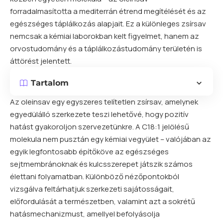
forradalmasította a mediterrán étrend megítélését és az
egészséges táplálkozás alapjait. Ez a különleges zsírsav
nemcsak a kémiai laborokban kelt figyelmet, hanem az
orvostudomány és a táplálkozástudomány területén is
áttörést jelentett.
Tartalom
Az oleinsav egy egyszeres telítetlen zsírsav, amelynek
egyedülálló szerkezete teszi lehetővé, hogy pozitív
hatást gyakoroljon szervezetünkre. A C18:1 jelölésű
molekula nem pusztán egy kémiai vegyület – valójában az
egyik legfontosabb építőköve az egészséges
sejtmembránoknak és kulcsszerepet játszik számos
élettani folyamatban. Különböző nézőpontokból
vizsgálva feltárhatjuk szerkezeti sajátosságait,
előfordulását a természetben, valamint azt a sokrétű
hatásmechanizmust, amellyel befolyásolja