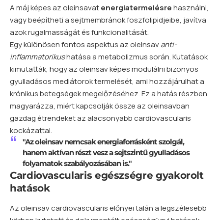
A máj képes az oleinsavat
energiatermelésre
használni,
vagy beépítheti a sejtmembránok foszfolipidjeibe, javítva
azok rugalmasságát és funkcionalitását.
Egy különösen fontos aspektus az oleinsav
anti-
inflammatorikus
hatása a metabolizmus során. Kutatások
kimutatták, hogy az oleinsav képes modulálni bizonyos
gyulladásos mediátorok termelését, ami hozzájárulhat a
krónikus betegségek megelőzéséhez. Ez a hatás részben
magyarázza, miért kapcsolják össze az oleinsavban
gazdag étrendeket az alacsonyabb cardiovascularis
kockázattal.
"Az oleinsav nemcsak energiaforrásként szolgál,
hanem aktívan részt vesz a sejtszintű gyulladásos
folyamatok szabályozásában is."
Cardiovascularis egészségre gyakorolt
hatások
Az oleinsav cardiovascularis előnyei talán a legszélesebb