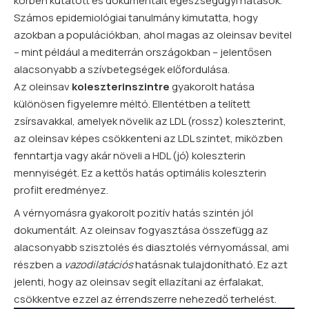
körben kutatott és dokumentált egészségügyi hatások.
Számos epidemiológiai tanulmány kimutatta, hogy
azokban a populációkban, ahol magas az oleinsav bevitel
– mint például a mediterrán országokban – jelentősen
alacsonyabb a szívbetegségek előfordulása.
Az oleinsav
koleszterinszintre
gyakorolt hatása
különösen figyelemre méltó. Ellentétben a telített
zsírsavakkal, amelyek növelik az LDL (rossz) koleszterint,
az oleinsav képes csökkenteni az LDL szintet, miközben
fenntartja vagy akár növeli a HDL (jó) koleszterin
mennyiségét. Ez a kettős hatás optimális koleszterin
profilt eredményez.
A vérnyomásra gyakorolt pozitív hatás szintén jól
dokumentált. Az oleinsav fogyasztása összefügg az
alacsonyabb szisztolés és diasztolés vérnyomással, ami
részben a
vazodilatációs
hatásnak tulajdonítható. Ez azt
jelenti, hogy az oleinsav segít ellazítani az érfalakat,
csökkentve ezzel az érrendszerre nehezedő terhelést.