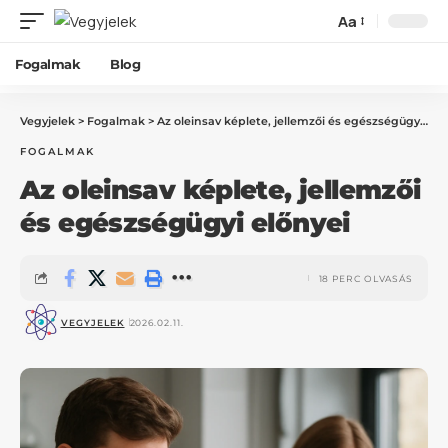
Aa
Fogalmak
Blog
Vegyjelek
>
Fogalmak
>
Az oleinsav képlete, jellemzői és egészségügyi előnyei
FOGALMAK
Az oleinsav képlete, jellemzői
és egészségügyi előnyei
18 PERC OLVASÁS
VEGYJELEK
2026.02.11.