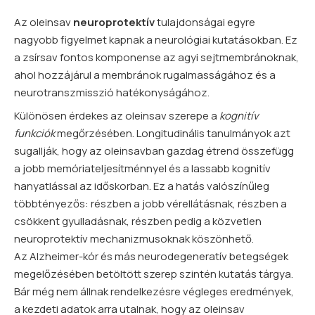
Az oleinsav
neuroprotektív
tulajdonságai egyre
nagyobb figyelmet kapnak a neurológiai kutatásokban. Ez
a zsírsav fontos komponense az agyi sejtmembránoknak,
ahol hozzájárul a membránok rugalmasságához és a
neurotranszmisszió hatékonyságához.
Különösen érdekes az oleinsav szerepe a
kognitív
funkciók
megőrzésében. Longitudinális tanulmányok azt
sugallják, hogy az oleinsavban gazdag étrend összefügg
a jobb memóriateljesítménnyel és a lassabb kognitív
hanyatlással az időskorban. Ez a hatás valószínűleg
többtényezős: részben a jobb vérellátásnak, részben a
csökkent gyulladásnak, részben pedig a közvetlen
neuroprotektív mechanizmusoknak köszönhető.
Az Alzheimer-kór és más neurodegeneratív betegségek
megelőzésében betöltött szerep szintén kutatás tárgya.
Bár még nem állnak rendelkezésre végleges eredmények,
a kezdeti adatok arra utalnak, hogy az oleinsav