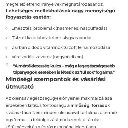
megfelelő étrendi irányelvek meghatározásához.
Lehetséges mellékhatások nagy mennyiségű
fogyasztás esetén:
Emésztési problémák (hasmenés, haspuffadás)
Túlzott kalóriabevitel és súlygyarapodás
Zsírban oldódó vitaminok túlzott felhalmozódása
Véralvadási zavarok (nagyon ritkán)
"A mértékletesség kulcs – még a legegészségesebb
tápanyagok esetében is létezik az 'túl sok' fogalma."
Minőségi szempontok és vásárlási
útmutató
Az oleinsav egészségügyi előnyeinek maximalizálása
érdekében kritikus fontosságú a
minőségi források
kiválasztása. Nem minden oleinsavat tartalmazó termék
egyforma – a feldolgozási módszerek, a tárolási
körülmények és a forrás minősége jelentősen