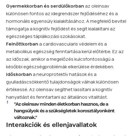
Gyermekkorban és serdülőkorban
az oleinsav
különösen fontos az idegrendszer fejlődéséhez és a
hormonális egyensúly kialakításához. A megfelelő bevitel
támogatja a kognitív fejlődést és segít kialakítani az
egészséges táplálkozási szokásokat.
Felnőttkorban
a cardiovascularis védelem és a
metabolikus egészség fenntartása kerül előtérbe. Ez az
az időszak, amikor a megelőzés kulcsfontosságú a
későbbi egészségproblémák elkerülése érdekében.
Időskorban
a neuroprotektív hatások és a
gyulladáscsökkentő tulajdonságok válnak különösen
értékessé. Az oleinsav segíthet lassítani a kognitív
hanyatlást és fenntartani az általános vitalitást.
"Az oleinsav minden életkorban hasznos, de a
hangsúlyok és a szükségletek korosztályonként
változnak."
Interakciók és ellenjavallatok