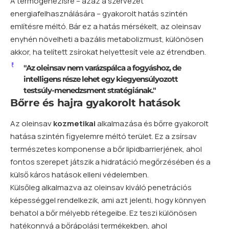
A termogenezisre – azaz a szervezet
energiafelhasználására – gyakorolt hatás szintén
említésre méltó. Bár ez a hatás mérsékelt, az oleinsav
enyhén növelheti a bazális metabolizmust, különösen
akkor, ha telített zsírokat helyettesít vele az étrendben.
"Az oleinsav nem varázspálca a fogyáshoz, de
intelligens része lehet egy kiegyensúlyozott
testsúly-menedzsment stratégiának."
Bőrre és hajra gyakorolt hatások
Az oleinsav
kozmetikai
alkalmazása és bőrre gyakorolt
hatása szintén figyelemre méltó terület. Ez a zsírsav
természetes komponense a bőr lipidbarrierjének, ahol
fontos szerepet játszik a hidratáció megőrzésében és a
külső káros hatások elleni védelemben.
Külsőleg alkalmazva az oleinsav kiváló penetrációs
képességgel rendelkezik, ami azt jelenti, hogy könnyen
behatol a bőr mélyebb rétegeibe. Ez teszi különösen
hatékonnyá a bőrápolási termékekben, ahol