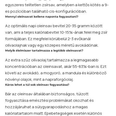
egyszeres telítetlen zsírsav, amelyben a kettős kötés a 9-
es pozícióban található cis-konfigurációban.
Mennyi oleinsavat kellene naponta fogyasztani?
Az optimális napi oleinsav bevitel 20-35 gramm között
van, ami a teljes kalóriabevitel 10-15%-ának felel meg zsír
formájában. Ez megfelel körülbelül 2-3 evőkanál
olívaolajnak vagy egy közepes méretű avokádónak.
Melyik élelmiszer tartalmazza a legtöbb oleinsavat?
Az extra szűz olívaolaj tartalmazza a legmagasabb
koncentrációban az oleinsavat, akár 55-83%-ban is. Ezt
követi az avokádó, a mogyoró, a mandula és különböző
növényi olajok, mint a napraforgóolaj.
Káros lehet a túl sok oleinsav fogyasztása?
Bár az oleinsav általában biztonságos, túlzott
fogyasztása emésztési problémákat okozhat és
hozzájárulhat a súlygyarapodáshoz a magas
kalóriatartalom miatt. Epebetegségek esetén különös