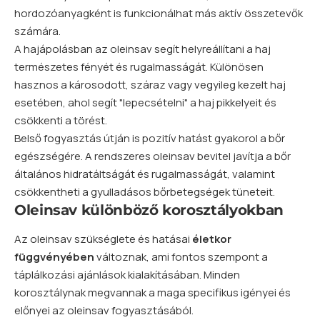
hordozóanyagként is funkcionálhat más aktív összetevők
számára.
A hajápolásban az oleinsav segít helyreállítani a haj
természetes fényét és rugalmasságát. Különösen
hasznos a károsodott, száraz vagy vegyileg kezelt haj
esetében, ahol segít "lepecsételni" a haj pikkelyeit és
csökkenti a törést.
Belső fogyasztás útján is pozitív hatást gyakorol a bőr
egészségére. A rendszeres oleinsav bevitel javítja a bőr
általános hidratáltságát és rugalmasságát, valamint
csökkentheti a gyulladásos bőrbetegségek tüneteit.
Oleinsav különböző korosztályokban
Az oleinsav szükséglete és hatásai
életkor
függvényében
változnak, ami fontos szempont a
táplálkozási ajánlások kialakításában. Minden
korosztálynak megvannak a maga specifikus igényei és
előnyei az oleinsav fogyasztásából.