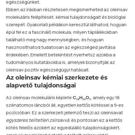
egészségünket.
Ebben az írásban részletesen megismerheted az oleinsav
molekuláris felépítését, kémiai tulajdonságait és biológiai
szerepét. Gyakorlati példákon keresztül láthatod, hogyan
épül fel ez a fascinálő molekula, milyen táplálékokban
található meg nagy mennyiségben, és hogyan
hasznosíthatod tudatosan az egészséged javítása
érdekében. Emellett betekintést nyerhetsz azokba a
tudományos kutatásokba is, amelyek bizonyítják az
oleinsav pozitív egészségügyi hatásait.
Az oleinsav kémiai szerkezete és
alapvető tulajdonságai
Az oleinsav molekuláris képlete
C₁₈H₃₄O₂
, amely egy 18
szénatomos láncból áll, egyetlen kettős kötéssel a 9-es
pozícióban. Ez a szerkezeti jellemző teszi az oleinsavat
egyszeres telítetlen zsírsavvá
, és pontosan ez a kettős
kötés felelős azokért az egyedülálló tulajdonságokért,