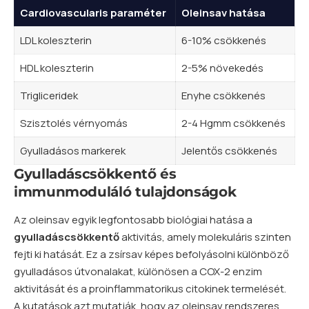
Cardiovascularis paraméter
Oleinsav hatása
LDL koleszterin
6-10% csökkenés
HDL koleszterin
2-5% növekedés
Trigliceridek
Enyhe csökkenés
Szisztolés vérnyomás
2-4 Hgmm csökkenés
Gyulladásos markerek
Jelentős csökkenés
Gyulladáscsökkentő és
immunmoduláló tulajdonságok
Az oleinsav egyik legfontosabb biológiai hatása a
gyulladáscsökkentő
aktivitás, amely molekuláris szinten
fejti ki hatását. Ez a zsírsav képes befolyásolni különböző
gyulladásos útvonalakat, különösen a COX-2 enzim
aktivitását és a proinflammatorikus citokinek termelését.
A kutatások azt mutatják, hogy az oleinsav rendszeres