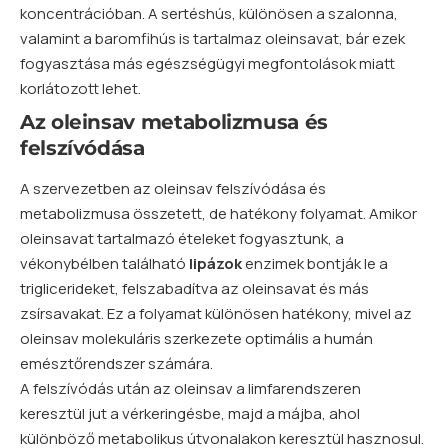
koncentrációban. A sertéshús, különösen a szalonna,
valamint a baromfihús is tartalmaz oleinsavat, bár ezek
fogyasztása más egészségügyi megfontolások miatt
korlátozott lehet.
Az oleinsav metabolizmusa és
felszívódása
A szervezetben az oleinsav felszívódása és
metabolizmusa összetett, de hatékony folyamat. Amikor
oleinsavat tartalmazó ételeket fogyasztunk, a
vékonybélben található
lipázok
enzimek bontják le a
triglicerideket, felszabadítva az oleinsavat és más
zsírsavakat. Ez a folyamat különösen hatékony, mivel az
oleinsav molekuláris szerkezete optimális a humán
emésztőrendszer számára.
A felszívódás után az oleinsav a limfarendszeren
keresztül jut a vérkeringésbe, majd a májba, ahol
különböző metabolikus útvonalakon keresztül hasznosul.