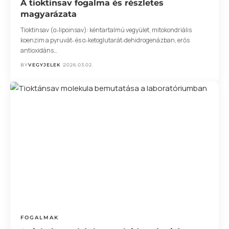
A tioktinsav fogalma és részletes
magyarázata
Tioktinsav (α‑lipoinsav): kéntartalmú vegyület, mitokondriális
koenzim a pyruvát‑ és α‑ketoglutarát‑dehidrogenázban, erős
antioxidáns…
BY
VEGYJELEK
2026.03.02.
FOGALMAK