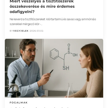
Miért veszélyes a tisztítószerek
összekeverése és mire érdemes
odafigyelni?
Ne keverd a tisztítószereket: klórtartalmú és savas vagy ammóniás
szerekkel mérgező klór-…
BY
VEGYJELEK
2026.03.02.
FOGALMAK