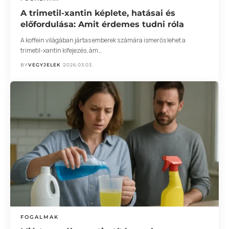
A trimetil-xantin képlete, hatásai és
előfordulása: Amit érdemes tudni róla
A koffein világában jártas emberek számára ismerős lehet a
trimetil-xantin kifejezés, ám…
BY
VEGYJELEK
2026.03.03.
FOGALMAK