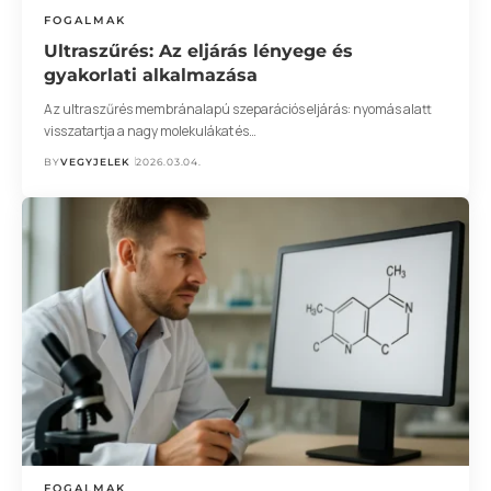
FOGALMAK
Ultraszűrés: Az eljárás lényege és
gyakorlati alkalmazása
Az ultraszűrés membránalapú szeparációs eljárás: nyomás alatt
visszatartja a nagy molekulákat és…
BY
VEGYJELEK
2026.03.04.
FOGALMAK