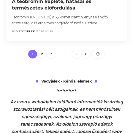
A teobromin képlete, hatásai és
természetes előfordulása
Teobromin (C7H8N4O2) a 3,7-dimetilxantin; enyhe élénkítő,
érszélesítő, vizelethajtó és hörgőtágító hatású, szívre…
BY
VEGYJELEK
2026.02.28.
1
2
3
…
5
6
Vegyjelek - Kémiai elemek
Az ezen a weboldalon található információk kizárólag
szórakoztatási célt szolgálnak, és nem minősülnek
egészségügyi, szakmai, jogi vagy pénzügyi
tanácsadásnak. Az oldalon szereplő adatok
pontosságáért, teljességéért, időszerűségéért vagy