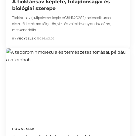
A tioktánsav képlete, tulajdonságai és
biológiai szerepe
Tioktánsav (α‑lipoinsav, képlete C8H14O2S2) heterociklusos
diszulfid-származék; erős, víz- és zsíroldékony antioxidáns,
mitokondriális…
BY
VEGYJELEK
2026.03.02.
FOGALMAK