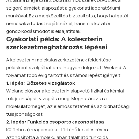
Az általa kifejlesztett oktatási módszerek ötvözték a
szigorú elméleti alapozást a gyakorlati laboratóriumi
munkával. Ez a megközelítés biztosította, hogy hallgatói
nemcsak a tudást sajátítsák el, hanem a kutatói
gondolkodásmódot is elsajátítsák.
Gyakorlati példa: A koleszterin
szerkezetmeghatározás lépései
A koleszterin molekulaszerkezetének felderítése
példaként szolgálhat arra, hogyan dolgozott Wieland. A
folyamat több évig tartott és számos lépést igényelt:
1. lépés: Előzetes vizsgálatok
Wieland először a koleszterin alapvető fizikai és kémiai
tulajdonságait vizsgálta meg. Meghatározta a
molekulatömeget, az elemösszetételt és az oldhatósági
tulajdonságokat.
2. lépés: Funkciós csoportok azonosítása
Különböző reagensekkel történő kezelés révén
azonosította a molekulában található funkciós