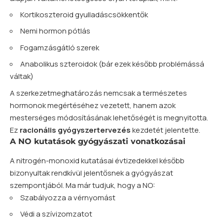
Kortikoszteroid gyulladáscsökkentők
Nemi hormon pótlás
Fogamzásgátló szerek
Anabolikus szteroidok (bár ezek később problémássá
váltak)
A szerkezetmeghatározás nemcsak a természetes
hormonok megértéséhez vezetett, hanem azok
mesterséges módosításának lehetőségét is megnyitotta.
Ez
racionális gyógyszertervezés
kezdetét jelentette.
A NO kutatások gyógyászati vonatkozásai
A nitrogén-monoxid kutatásai évtizedekkel később
bizonyultak rendkívül jelentősnek a gyógyászat
szempontjából. Ma már tudjuk, hogy a NO:
Szabályozza a vérnyomást
Védi a szívizomzatot