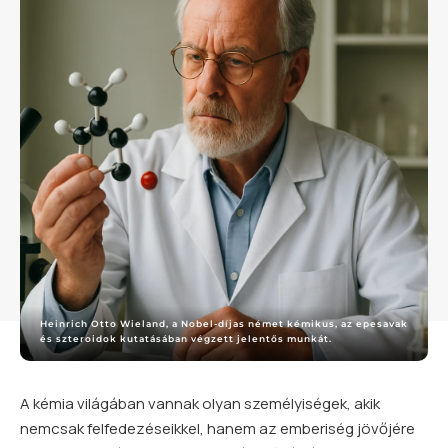
Heinrich Otto Wieland, a Nobel-díjas német kémikus, az epesavak
és szteroidok kutatásában végzett jelentős munkát.
A kémia világában vannak olyan személyiségek, akik
nemcsak felfedezéseikkel, hanem az emberiség jövőjére