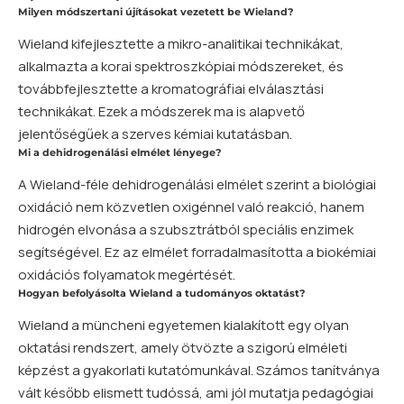
Milyen módszertani újításokat vezetett be Wieland?
Wieland kifejlesztette a mikro-analitikai technikákat,
alkalmazta a korai spektroszkópiai módszereket, és
továbbfejlesztette a kromatográfiai elválasztási
technikákat. Ezek a módszerek ma is alapvető
jelentőségűek a szerves kémiai kutatásban.
Mi a dehidrogenálási elmélet lényege?
A Wieland-féle dehidrogenálási elmélet szerint a biológiai
oxidáció nem közvetlen oxigénnel való reakció, hanem
hidrogén elvonása a szubsztrátból speciális enzimek
segítségével. Ez az elmélet forradalmasította a biokémiai
oxidációs folyamatok megértését.
Hogyan befolyásolta Wieland a tudományos oktatást?
Wieland a müncheni egyetemen kialakított egy olyan
oktatási rendszert, amely ötvözte a szigorú elméleti
képzést a gyakorlati kutatómunkával. Számos tanítványa
vált később elismett tudóssá, ami jól mutatja pedagógiai