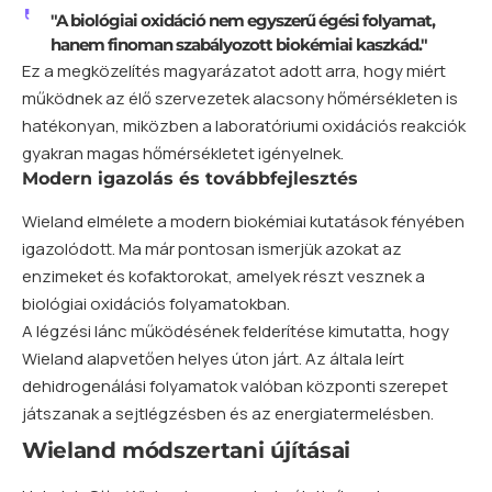
"A biológiai oxidáció nem egyszerű égési folyamat,
hanem finoman szabályozott biokémiai kaszkád."
Ez a megközelítés magyarázatot adott arra, hogy miért
működnek az élő szervezetek alacsony hőmérsékleten is
hatékonyan, miközben a laboratóriumi oxidációs reakciók
gyakran magas hőmérsékletet igényelnek.
Modern igazolás és továbbfejlesztés
Wieland elmélete a modern biokémiai kutatások fényében
igazolódott. Ma már pontosan ismerjük azokat az
enzimeket és kofaktorokat, amelyek részt vesznek a
biológiai oxidációs folyamatokban.
A légzési lánc működésének felderítése kimutatta, hogy
Wieland alapvetően helyes úton járt. Az általa leírt
dehidrogenálási folyamatok valóban központi szerepet
játszanak a sejtlégzésben és az energiatermelésben.
Wieland módszertani újításai