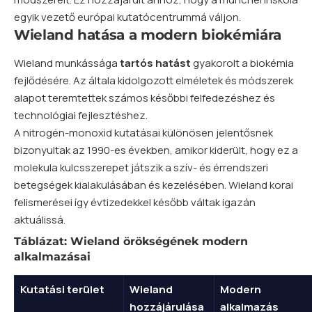
egyik vezető európai kutatócentrummá váljon.
Wieland hatása a modern biokémiára
Wieland munkássága
tartós hatást
gyakorolt a biokémia
fejlődésére. Az általa kidolgozott elméletek és módszerek
alapot teremtettek számos későbbi felfedezéshez és
technológiai fejlesztéshez.
A nitrogén-monoxid kutatásai különösen jelentősnek
bizonyultak az 1990-es években, amikor kiderült, hogy ez a
molekula kulcsszerepet játszik a szív- és érrendszeri
betegségek kialakulásában és kezelésében. Wieland korai
felismerései így évtizedekkel később váltak igazán
aktuálissá.
Táblázat: Wieland örökségének modern
alkalmazásai
Kutatási terület
Wieland
Modern
hozzájárulása
alkalmazás