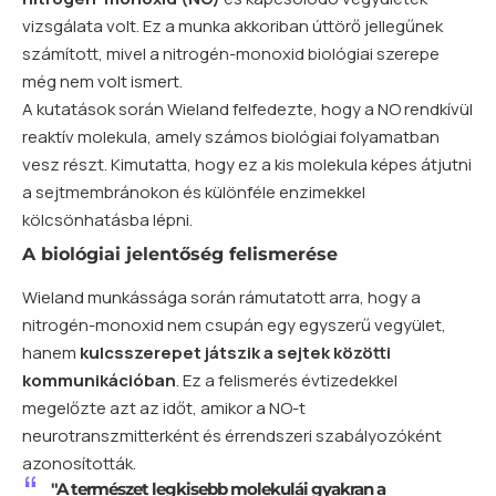
vizsgálata volt. Ez a munka akkoriban úttörő jellegűnek
számított, mivel a nitrogén-monoxid biológiai szerepe
még nem volt ismert.
A kutatások során Wieland felfedezte, hogy a NO rendkívül
reaktív molekula, amely számos biológiai folyamatban
vesz részt. Kimutatta, hogy ez a kis molekula képes átjutni
a sejtmembránokon és különféle enzimekkel
kölcsönhatásba lépni.
A biológiai jelentőség felismerése
Wieland munkássága során rámutatott arra, hogy a
nitrogén-monoxid nem csupán egy egyszerű vegyület,
hanem
kulcsszerepet játszik a sejtek közötti
kommunikációban
. Ez a felismerés évtizedekkel
megelőzte azt az időt, amikor a NO-t
neurotranszmitterként és érrendszeri szabályozóként
azonosították.
"A természet legkisebb molekulái gyakran a