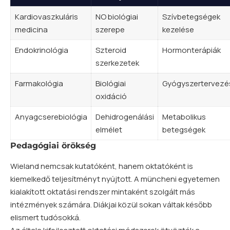
Kardiovaszkuláris
NO biológiai
Szívbetegségek
medicina
szerepe
kezelése
Endokrinológia
Szteroid
Hormonterápiák
szerkezetek
Farmakológia
Biológiai
Gyógyszertervezé
oxidáció
Anyagcserebiológia
Dehidrogenálási
Metabolikus
elmélet
betegségek
Pedagógiai örökség
Wieland nemcsak kutatóként, hanem oktatóként is
kiemelkedő teljesítményt nyújtott. A müncheni egyetemen
kialakított oktatási rendszer mintaként szolgált más
intézmények számára. Diákjai közül sokan váltak később
elismert tudósokká.