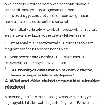
A koleszterin kutatása során Wieland több hibába is
beleesett, amelyek tanulságosak lehetnek:
Túlzott egyszerűsítés
: Kezdetben azt gondolta,
hogy a molekula egyszerűbb szerkezetű
Analitikai korlátok
: A korabeli módszerek nem voltak
elég érzékenyek bizonyos részletek felderítésére
Sztereokémiai összetettség
: A térbeli szerkezet
meghatározása különösen nehéz volt
Szennyeződések hatása
: Tisztátlan minták
félrevezető eredményekhez vezettek
"A tudományos kutatásban a hibák nem kudarcok,
hanem a megértés felé vezető lépések."
A Wieland-féle dehidrogenálási elmélet
részletei
A dehidrogenálási elmélet kidolgozása Wieland egyik
legnagyobb intellektuális teljesítménye volt. Ez az elmélet