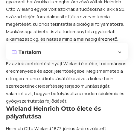
gyakorolt hatásukkal is meghatározóvá váltak. Heinrich
Otto Wieland egyike volt azoknak a tudósoknak, akik a 20.
század elején forradalmasították a szerves kémia
megértését, különös tekintettel a biológiai folyamatokra.
Munkássága átível a tiszta tudománytól a gyakorlati
alkalmazásokig, és hatása mind a mai napig érezhető.
Tartalom
Ez az írás betekintést nyújt Wieland életébe, tudományos
eredményeibe és azok jelentőségébe. Megismerheted a
nitrogén-monoxid kutatásától kezdve a koleszterin
szerkezetének felderítéséig terjedő munkásságát,
valamint azt, hogyan befolyásolta a modern biokémia és
gyógyszerkutatás fejlődését.
Wieland Heinrich Otto élete és
pályafutása
Heinrich Otto Wieland 1877. június 4-én született