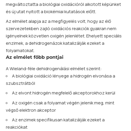
megváltoztatta a biológiai oxidációról alkotott képünket
és új utat nyitott a biokémiai kutatások előtt.
Az elmélet alapja az a megfigyelés volt, hogy az élő
szervezetekben zajló oxidációs reakciók gyakran nem
igényelnek közvetlen oxigén jelenlétet. Ehelyett speciális
enzimek, a dehidrogenázok katalizálják ezeket a
folyamatokat.
Az elmélet főbb pontjai
A Wieland-féle dehidrogenálási elmélet szerint:
A biológiai oxidáció lényege a hidrogén elvonása a
szubsztrátból
Az elvont hidrogén megfelelő akceptorokhoz kerül
Az oxigén csak a folyamat végén jelenik meg, mint
végső elektron akceptor
Az enzimek specifikusan katalizálják ezeket a
reakciókat