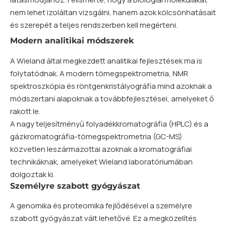
nem lehet izoláltan vizsgálni, hanem azok kölcsönhatásait
és szerepét a teljes rendszerben kell megérteni.
Modern analitikai módszerek
A Wieland által megkezdett analitikai fejlesztések ma is
folytatódnak. A modern tömegspektrometria, NMR
spektroszkópia és röntgenkristályográfia mind azoknak a
módszertani alapoknak a továbbfejlesztései, amelyeket ő
rakott le.
A nagy teljesítményű folyadékkromatográfia (HPLC) és a
gázkromatográfia-tömegspektrometria (GC-MS)
közvetlen leszármazottai azoknak a kromatográfiai
technikáknak, amelyeket Wieland laboratóriumában
dolgoztak ki.
Személyre szabott gyógyászat
A genomika és proteomika fejlődésével a személyre
szabott gyógyászat vált lehetővé. Ez a megközelítés