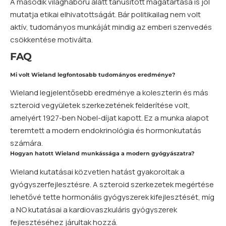
A második világháború alatt tanúsított magatartása is jól
mutatja etikai elhivatottságát. Bár politikailag nem volt
aktív, tudományos munkáját mindig az emberi szenvedés
csökkentése motiválta.
FAQ
Mi volt Wieland legfontosabb tudományos eredménye?
Wieland legjelentősebb eredménye a koleszterin és más
szteroid vegyületek szerkezetének felderítése volt,
amelyért 1927-ben Nobel-díjat kapott. Ez a munka alapot
teremtett a modern endokrinológia és hormonkutatás
számára.
Hogyan hatott Wieland munkássága a modern gyógyászatra?
Wieland kutatásai közvetlen hatást gyakoroltak a
gyógyszerfejlesztésre. A szteroid szerkezetek megértése
lehetővé tette hormonális gyógyszerek kifejlesztését, míg
a NO kutatásai a kardiovaszkuláris gyógyszerek
fejlesztéséhez járultak hozzá.