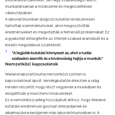
munkatársainak a módszerek és megközelítések
választásában.
A laboratóriumban dolgozó kutatók rendszeresen
tartottak szemináriumokat, ahol megosztották
eredményeiket és megvitatták a felmerülő problémákat. Ez
a gyakorlat elősegítette az ötletek szabad áramlását és a
kreatív megoldások születését.
"A legjobb kutatási környezet az, ahol a tudás
szabadon áramlik és a kíváncsiság hajtja a munkát."
Nemzetközi kapcsolatok
Wieland laboratóriuma nemzetközi szinten is
kapcsolatokat ápolt. Vendégkutatók érkeztek a világ
minden részéről, hogy részt vegyenek a munkában és
elsajátítsák a müncheni módszereket.
Ez a nemzetközi jelleg hozzájárult ahhoz, hogy Wieland
kutatási eredményei gyorsan elterjedjenek és
alkalmazásra kerüljenek más laboratóriumokban is. A