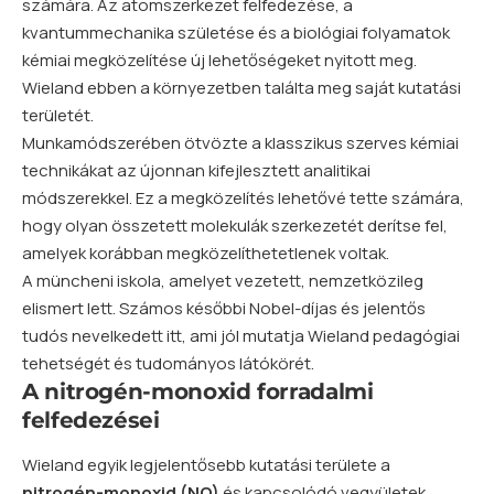
számára. Az atomszerkezet felfedezése, a
kvantummechanika születése és a biológiai folyamatok
kémiai megközelítése új lehetőségeket nyitott meg.
Wieland ebben a környezetben találta meg saját kutatási
területét.
Munkamódszerében ötvözte a klasszikus szerves kémiai
technikákat az újonnan kifejlesztett analitikai
módszerekkel. Ez a megközelítés lehetővé tette számára,
hogy olyan összetett molekulák szerkezetét derítse fel,
amelyek korábban megközelíthetetlenek voltak.
A müncheni iskola, amelyet vezetett, nemzetközileg
elismert lett. Számos későbbi Nobel-díjas és jelentős
tudós nevelkedett itt, ami jól mutatja Wieland pedagógiai
tehetségét és tudományos látókörét.
A nitrogén-monoxid forradalmi
felfedezései
Wieland egyik legjelentősebb kutatási területe a
nitrogén-monoxid (NO)
és kapcsolódó vegyületek