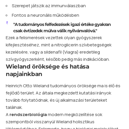
Szerepet játszik az immunválaszban
Fontos a neuronális működésben
"A tudományos felfedezések igazi értéke gyakran
csak évtizedek múlva válik nyilvánvalóvá."
Ezek a felismerések vezettek olyan gyógyszerek
kifejlesztéséhez, mint a nitroglicerin szívbetegségek
kezelésére, vagy a sildenafil (Viagra) eredetileg
szívgyógyszerként, később pedig más indikációban.
Wieland öröksége és hatása
napjainkban
Heinrich Otto Wieland tudományos öröksége ma is élő és
fejlődő terület. Az általa megkezdett kutatási irányok
tovább folytatódnak, és új alkalmazási területeket
találnak.
A
rendszerbiológia
modern megközelítése sok
szempontból visszanyúl Wieland holisztikus
látásmódjához. Felismerte, hogy a biológiai molekulákat