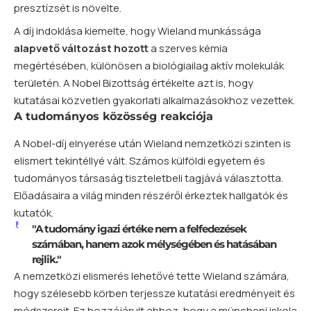
presztízsét is növelte.
A díj indoklása kiemelte, hogy Wieland munkássága
alapvető változást hozott
a szerves kémia
megértésében, különösen a biológiailag aktív molekulák
területén. A Nobel Bizottság értékelte azt is, hogy
kutatásai közvetlen gyakorlati alkalmazásokhoz vezettek.
A tudományos közösség reakciója
A Nobel-díj elnyerése után Wieland nemzetközi szinten is
elismert tekintéllyé vált. Számos külföldi egyetem és
tudományos társaság tiszteletbeli tagjává választotta.
Előadásaira a világ minden részéről érkeztek hallgatók és
kutatók.
"A tudomány igazi értéke nem a felfedezések
számában, hanem azok mélységében és hatásában
rejlik."
A nemzetközi elismerés lehetővé tette Wieland számára,
hogy szélesebb körben terjessze kutatási eredményeit és
módszereit. Ez hozzájárult ahhoz, hogy a müncheni iskola