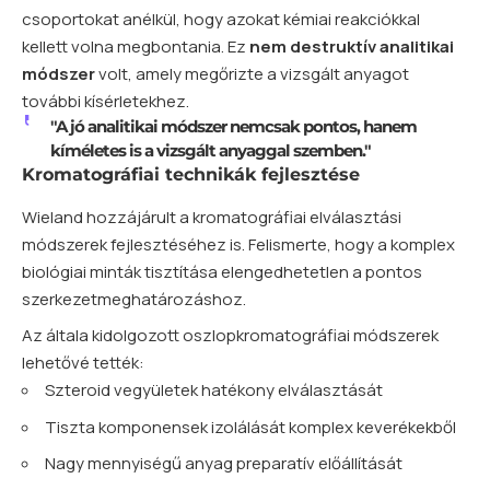
csoportokat anélkül, hogy azokat kémiai reakciókkal
kellett volna megbontania. Ez
nem destruktív analitikai
módszer
volt, amely megőrizte a vizsgált anyagot
további kísérletekhez.
"A jó analitikai módszer nemcsak pontos, hanem
kíméletes is a vizsgált anyaggal szemben."
Kromatográfiai technikák fejlesztése
Wieland hozzájárult a kromatográfiai elválasztási
módszerek fejlesztéséhez is. Felismerte, hogy a komplex
biológiai minták tisztítása elengedhetetlen a pontos
szerkezetmeghatározáshoz.
Az általa kidolgozott oszlopkromatográfiai módszerek
lehetővé tették:
Szteroid vegyületek hatékony elválasztását
Tiszta komponensek izolálását komplex keverékekből
Nagy mennyiségű anyag preparatív előállítását