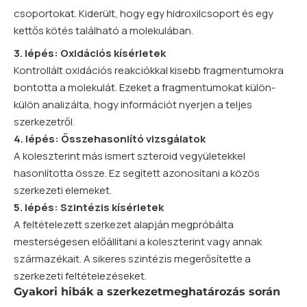
csoportokat. Kiderült, hogy egy hidroxilcsoport és egy
kettős kötés található a molekulában.
3. lépés: Oxidációs kísérletek
Kontrollált oxidációs reakciókkal kisebb fragmentumokra
bontotta a molekulát. Ezeket a fragmentumokat külön-
külön analizálta, hogy információt nyerjen a teljes
szerkezetről.
4. lépés: Összehasonlító vizsgálatok
A koleszterint más ismert szteroid vegyületekkel
hasonlította össze. Ez segített azonosítani a közös
szerkezeti elemeket.
5. lépés: Szintézis kísérletek
A feltételezett szerkezet alapján megpróbálta
mesterségesen előállítani a koleszterint vagy annak
származékait. A sikeres szintézis megerősítette a
szerkezeti feltételezéseket.
Gyakori hibák a szerkezetmeghatározás során