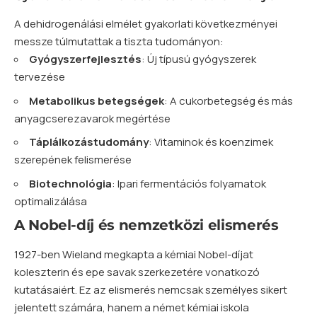
A dehidrogenálási elmélet gyakorlati következményei
messze túlmutattak a tiszta tudományon:
Gyógyszerfejlesztés
: Új típusú gyógyszerek
tervezése
Metabolikus betegségek
: A cukorbetegség és más
anyagcserezavarok megértése
Táplálkozástudomány
: Vitaminok és koenzimek
szerepének felismerése
Biotechnológia
: Ipari fermentációs folyamatok
optimalizálása
A Nobel-díj és nemzetközi elismerés
1927-ben Wieland megkapta a kémiai Nobel-díjat
koleszterin és epe savak szerkezetére vonatkozó
kutatásaiért. Ez az elismerés nemcsak személyes sikert
jelentett számára, hanem a német kémiai iskola