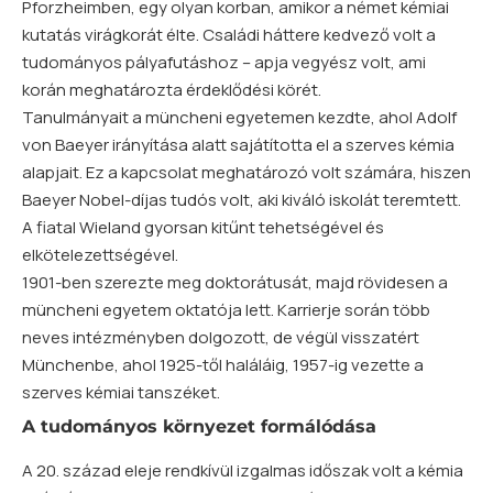
Pforzheimben, egy olyan korban, amikor a német kémiai
kutatás virágkorát élte. Családi háttere kedvező volt a
tudományos pályafutáshoz – apja vegyész volt, ami
korán meghatározta érdeklődési körét.
Tanulmányait a müncheni egyetemen kezdte, ahol Adolf
von Baeyer irányítása alatt sajátította el a szerves kémia
alapjait. Ez a kapcsolat meghatározó volt számára, hiszen
Baeyer Nobel-díjas tudós volt, aki kiváló iskolát teremtett.
A fiatal Wieland gyorsan kitűnt tehetségével és
elkötelezettségével.
1901-ben szerezte meg doktorátusát, majd rövidesen a
müncheni egyetem oktatója lett. Karrierje során több
neves intézményben dolgozott, de végül visszatért
Münchenbe, ahol 1925-től haláláig, 1957-ig vezette a
szerves kémiai tanszéket.
A tudományos környezet formálódása
A 20. század eleje rendkívül izgalmas időszak volt a kémia