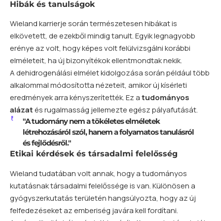
Hibák és tanulságok
Wieland karrierje során természetesen hibákat is
elkövetett, de ezekből mindig tanult. Egyik legnagyobb
erénye az volt, hogy képes volt felülvizsgálni korábbi
elméleteit, ha új bizonyítékok ellentmondtak nekik.
A dehidrogenálási elmélet kidolgozása során például több
alkalommal módosította nézeteit, amikor új kísérleti
eredmények arra kényszerítették. Ez a
tudományos
alázat
és rugalmasság jellemezte egész pályafutását.
"A tudomány nem a tökéletes elméletek
létrehozásáról szól, hanem a folyamatos tanulásról
és fejlődésről."
Etikai kérdések és társadalmi felelősség
Wieland tudatában volt annak, hogy a tudományos
kutatásnak társadalmi felelőssége is van. Különösen a
gyógyszerkutatás területén hangsúlyozta, hogy az új
felfedezéseket az emberiség javára kell fordítani.