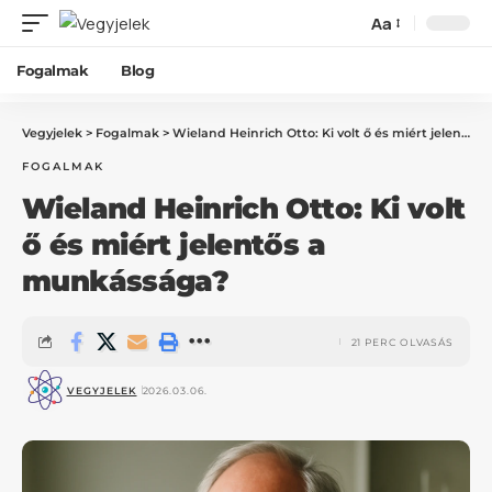
Aa
Fogalmak
Blog
Vegyjelek
>
Fogalmak
>
Wieland Heinrich Otto: Ki volt ő és miért jelentős a munkássága?
FOGALMAK
Wieland Heinrich Otto: Ki volt
ő és miért jelentős a
munkássága?
21 PERC OLVASÁS
VEGYJELEK
2026.03.06.