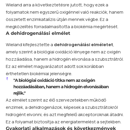
Wieland arra a következtetésre jutott, hogy ezek a
folyamatok nem egyszerű oxigénnel való reakciók, hanem
összetett enzimkatalízis útján mennek végbe. Ez a
megközelítés forradalmasította a biokémia megértését.
A dehidrogenálási elmélet
Wieland kifejlesztette a
dehidrogenálási elméletet
,
amely szerint a biológiai oxidáció lényege nem az oxigén
hozzáadása, hanem a hidrogén elvonása a szubsztrátról.
Ez az elmélet magyarázatot adott sok korábban
érthetetlen biokémiai jelenségre.
"A biológiai oxidáció titka nem az oxigén
hozzáadásában, hanem a hidrogén elvonásában
rejlik."
Az elmélet szerint az élő szervezetekben működő
enzimek, a dehidrogenázok, képesek a szubsztrátokról
hidrogént elvonni, és azt megfelelő akceptoroknak átadni.
Ez a folyamat biztosítja az energiatermelést a sejtekben.
Gyakorlati alkalmazások és következmények