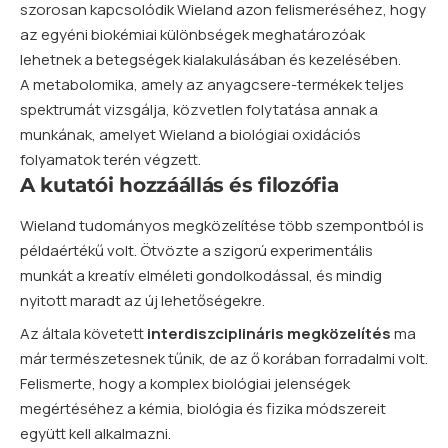
szorosan kapcsolódik Wieland azon felismeréséhez, hogy
az egyéni biokémiai különbségek meghatározóak
lehetnek a betegségek kialakulásában és kezelésében.
A metabolomika, amely az anyagcsere-termékek teljes
spektrumát vizsgálja, közvetlen folytatása annak a
munkának, amelyet Wieland a biológiai oxidációs
folyamatok terén végzett.
A kutatói hozzáállás és filozófia
Wieland tudományos megközelítése több szempontból is
példaértékű volt. Ötvözte a szigorú experimentális
munkát a kreatív elméleti gondolkodással, és mindig
nyitott maradt az új lehetőségekre.
Az általa követett
interdiszciplináris megközelítés
ma
már természetesnek tűnik, de az ő korában forradalmi volt.
Felismerte, hogy a komplex biológiai jelenségek
megértéséhez a kémia, biológia és fizika módszereit
együtt kell alkalmazni.