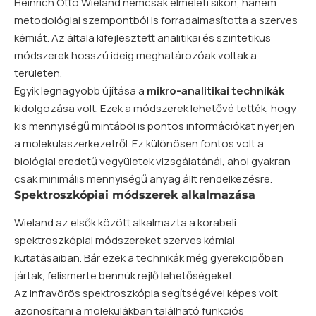
Heinrich Otto Wieland nemcsak elméleti síkon, hanem
metodológiai szempontból is forradalmasította a szerves
kémiát. Az általa kifejlesztett analitikai és szintetikus
módszerek hosszú ideig meghatározóak voltak a
területen.
Egyik legnagyobb újítása a
mikro-analitikai technikák
kidolgozása volt. Ezek a módszerek lehetővé tették, hogy
kis mennyiségű mintából is pontos információkat nyerjen
a molekulaszerkezetről. Ez különösen fontos volt a
biológiai eredetű vegyületek vizsgálatánál, ahol gyakran
csak minimális mennyiségű anyag állt rendelkezésre.
Spektroszkópiai módszerek alkalmazása
Wieland az elsők között alkalmazta a korabeli
spektroszkópiai módszereket szerves kémiai
kutatásaiban. Bár ezek a technikák még gyerekcipőben
jártak, felismerte bennük rejlő lehetőségeket.
Az infravörös spektroszkópia segítségével képes volt
azonosítani a molekulákban található funkciós