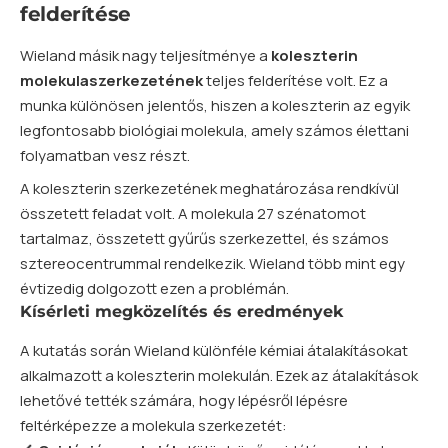
felderítése
Wieland másik nagy teljesítménye a
koleszterin
molekulaszerkezetének
teljes felderítése volt. Ez a
munka különösen jelentős, hiszen a koleszterin az egyik
legfontosabb biológiai molekula, amely számos élettani
folyamatban vesz részt.
A koleszterin szerkezetének meghatározása rendkívül
összetett feladat volt. A molekula 27 szénatomot
tartalmaz, összetett gyűrűs szerkezettel, és számos
sztereocentrummal rendelkezik. Wieland több mint egy
évtizedig dolgozott ezen a problémán.
Kísérleti megközelítés és eredmények
A kutatás során Wieland különféle kémiai átalakításokat
alkalmazott a koleszterin molekulán. Ezek az átalakítások
lehetővé tették számára, hogy lépésről lépésre
feltérképezze a molekula szerkezetét: