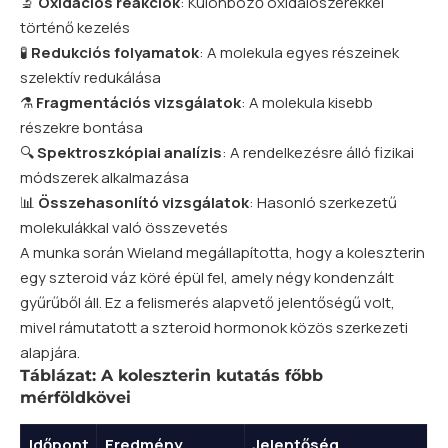
🔬
Oxidációs reakciók
: Különböző oxidálószerekkel
történő kezelés
🧪
Redukciós folyamatok
: A molekula egyes részeinek
szelektív redukálása
⚗️
Fragmentációs vizsgálatok
: A molekula kisebb
részekre bontása
🔍
Spektroszkópiai analízis
: A rendelkezésre álló fizikai
módszerek alkalmazása
📊
Összehasonlító vizsgálatok
: Hasonló szerkezetű
molekulákkal való összevetés
A munka során Wieland megállapította, hogy a koleszterin
egy szteroid váz köré épül fel, amely négy kondenzált
gyűrűből áll. Ez a felismerés alapvető jelentőségű volt,
mivel rámutatott a szteroid hormonok közös szerkezeti
alapjára.
Táblázat: A koleszterin kutatás főbb
mérföldkövei
Időpont
Eredmény
Jelentőség