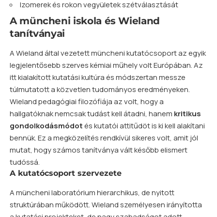
Izomerek és rokon vegyületek szétválasztását
A müncheni iskola és Wieland
tanítványai
A Wieland által vezetett müncheni kutatócsoport az egyik
legjelentősebb szerves kémiai műhely volt Európában. Az
itt kialakított kutatási kultúra és módszertan messze
túlmutatott a közvetlen tudományos eredményeken.
Wieland pedagógiai filozófiája az volt, hogy a
hallgatóknak nemcsak tudást kell átadni, hanem
kritikus
gondolkodásmódot
és kutatói attitűdöt is ki kell alakítani
bennük. Ez a megközelítés rendkívül sikeres volt, amit jól
mutat, hogy számos tanítványa vált később elismert
tudóssá.
A kutatócsoport szervezete
A müncheni laboratórium hierarchikus, de nyitott
struktúrában működött. Wieland személyesen irányította
a kutatási projekteket, de nagy szabadságot adott