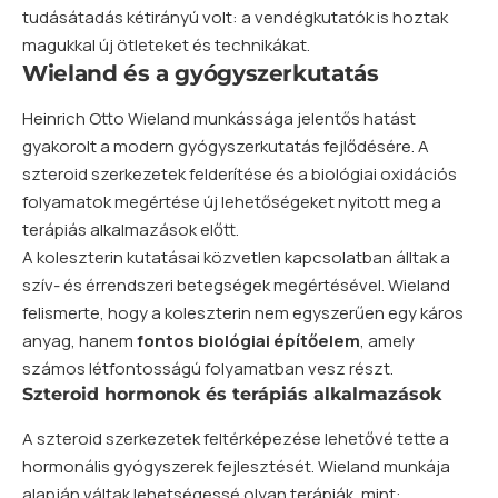
tudásátadás kétirányú volt: a vendégkutatók is hoztak
magukkal új ötleteket és technikákat.
Wieland és a gyógyszerkutatás
Heinrich Otto Wieland munkássága jelentős hatást
gyakorolt a modern gyógyszerkutatás fejlődésére. A
szteroid szerkezetek felderítése és a biológiai oxidációs
folyamatok megértése új lehetőségeket nyitott meg a
terápiás alkalmazások előtt.
A koleszterin kutatásai közvetlen kapcsolatban álltak a
szív- és érrendszeri betegségek megértésével. Wieland
felismerte, hogy a koleszterin nem egyszerűen egy káros
anyag, hanem
fontos biológiai építőelem
, amely
számos létfontosságú folyamatban vesz részt.
Szteroid hormonok és terápiás alkalmazások
A szteroid szerkezetek feltérképezése lehetővé tette a
hormonális gyógyszerek fejlesztését. Wieland munkája
alapján váltak lehetségessé olyan terápiák, mint: