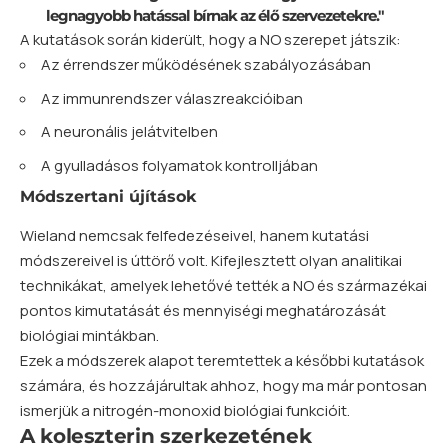
legnagyobb hatással bírnak az élő szervezetekre."
A kutatások során kiderült, hogy a NO szerepet játszik:
Az érrendszer működésének szabályozásában
Az immunrendszer válaszreakcióiban
A neuronális jelátvitelben
A gyulladásos folyamatok kontrolljában
Módszertani újítások
Wieland nemcsak felfedezéseivel, hanem kutatási
módszereivel is úttörő volt. Kifejlesztett olyan analitikai
technikákat, amelyek lehetővé tették a NO és származékai
pontos kimutatását és mennyiségi meghatározását
biológiai mintákban.
Ezek a módszerek alapot teremtettek a későbbi kutatások
számára, és hozzájárultak ahhoz, hogy ma már pontosan
ismerjük a nitrogén-monoxid biológiai funkcióit.
A koleszterin szerkezetének