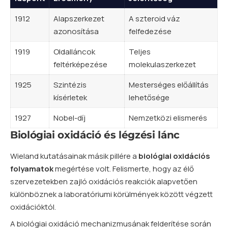
1912
Alapszerkezet
A szteroid váz
azonosítása
felfedezése
1919
Oldalláncok
Teljes
feltérképezése
molekulaszerkezet
1925
Szintézis
Mesterséges előállítás
kísérletek
lehetősége
1927
Nobel-díj
Nemzetközi elismerés
Biológiai oxidáció és légzési lánc
Wieland kutatásainak másik pillére a
biológiai oxidációs
folyamatok
megértése volt. Felismerte, hogy az élő
szervezetekben zajló oxidációs reakciók alapvetően
különböznek a laboratóriumi körülmények között végzett
oxidációktól.
A biológiai oxidáció mechanizmusának felderítése során