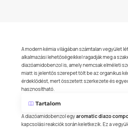
A modern kémia világában számtalan vegyület lét
alkalmazási lehetőségeikkel ragadják meg a szak
diazóamidobenzol is, amely nemcsak elméleti sz
miatt is jelentős szerepet tölt be az organikus k
érdeklődést, mert összetett szerkezete és egye
hasznosítható.
Tartalom
A diazóamidobenzol egy
aromatic diazo comp
kapcsolási reakciók során keletkezik. Ez a vegyü