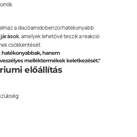
omlik.
alkalmaz a diazóamidobenzol hatékonyabb
ljárások
, amelyek lehetővé teszik a reakció
inek csökkentését.
k hatékonyabbak, hanem
 veszélyes melléktermékek keletkezését."
iumi előállítás
 szükség: