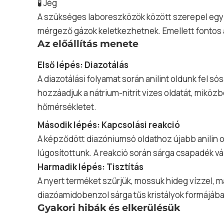
🧪 Jég
A szükséges laboreszközök között szerepel egy j
mérgező gázok keletkezhetnek. Emellett fontos
Az előállítás menete
Első lépés: Diazotálás
A diazotálási folyamat során anilint oldunk fel s
hozzáadjuk a nátrium-nitrit vizes oldatát, miközb
hőmérsékletet.
Második lépés: Kapcsolási reakció
A képződött diazóniumsó oldathoz újabb anilin o
lúgosítottunk. A reakció során sárga csapadék vál
Harmadik lépés: Tisztítás
A nyert terméket szűrjük, mossuk hideg vízzel, maj
diazóamidobenzol sárga tűs kristályok formájában
Gyakori hibák és elkerülésük