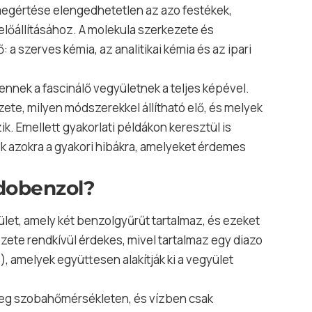
megértése elengedhetetlen az azo festékek,
lőállításához. A molekula szerkezete és
a szerves kémia, az analitikai kémia és az ipari
nek a fascinálő vegyületnek a teljes képével.
ete, milyen módszerekkel állítható elő, és melyek
k. Emellett gyakorlati példákon keresztül is
tok azokra a gyakori hibákra, amelyeket érdemes
idobenzol?
let, amely két benzolgyűrűt tartalmaz, és ezeket
zete rendkívül érdekes, mivel tartalmaz egy diazo
, amelyek együttesen alakítják ki a vegyület
meg szobahőmérsékleten, és vízben csak