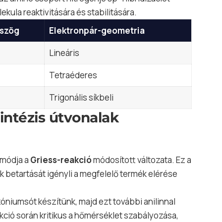
ekula reaktivitására és stabilitására.
szög
Elektronpár-geometria
Lineáris
Tetraéderes
Trigonális síkbeli
zintézis útvonalak
 módja a
Griess-reakció
módosított változata. Ez a
k betartását igényli a megfelelő termék elérése
azóniumsót készítünk, majd ezt további anilinnal
akció során kritikus a hőmérséklet szabályozása,