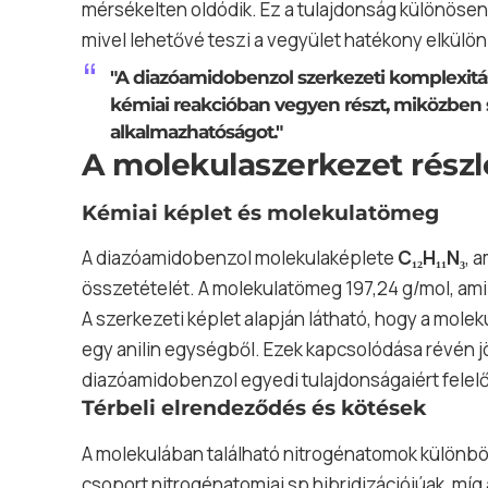
mérsékelten oldódik. Ez a tulajdonság különösen f
mivel lehetővé teszi a vegyület hatékony elkülön
"A diazóamidobenzol szerkezeti komplexitá
kémiai reakcióban vegyen részt, miközben sta
alkalmazhatóságot."
A molekulaszerkezet rész
Kémiai képlet és molekulatömeg
A diazóamidobenzol molekulaképlete
C₁₂H₁₁N₃
, 
összetételét. A molekulatömeg 197,24 g/mol, am
A szerkezeti képlet alapján látható, hogy a molek
egy anilin egységből. Ezek kapcsolódása révén jön
diazóamidobenzol egyedi tulajdonságaiért felel
Térbeli elrendeződés és kötések
A molekulában található nitrogénatomok különböz
csoport nitrogénatomjai sp hibridizációjúak, míg