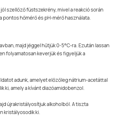
ól szellőző füstszekrény, mivel a reakció során
 a pontos hőmérő és pH-mérő használata.
ósavban, majd jéggel hűtjük 0-5°C-ra. Ezután lassan
en folyamatosan keverjük és figyeljük a
ldatot adunk, amelyet előzőleg nátrium-acetáttal
ik ki, amely a kívánt diazóamidobenzol.
d újrakristályosítjuk alkoholból. A tiszta
 kristályosodik ki.