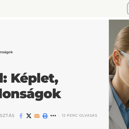
donságok
: Képlet,
jdonságok
SZTÁS
12 PERC OLVASÁS