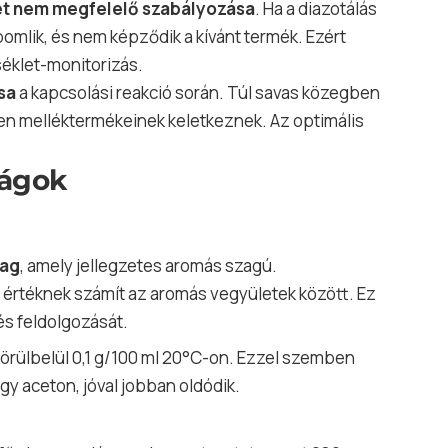
t nem megfelelő szabályozása
. Ha a diazotálás
bomlik, és nem képződik a kívánt termék. Ezért
éklet-monitorizás.
sa
a kapcsolási reakció során. Túl savas közegben
en melléktermékeinek keletkeznek. Az optimális
ságok
yag
, amely jellegzetes aromás szagú.
 értéknek számít az aromás vegyületek között. Ez
és feldolgozását.
 körülbelül 0,1 g/100 ml 20°C-on. Ezzel szemben
gy aceton, jóval jobban oldódik.