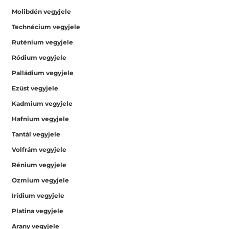
Molibdén vegyjele
Technécium vegyjele
Ruténium vegyjele
Ródium vegyjele
Palládium vegyjele
Ezüst vegyjele
Kadmium vegyjele
Hafnium vegyjele
Tantál vegyjele
Volfrám vegyjele
Rénium vegyjele
Ozmium vegyjele
Irídium vegyjele
Platina vegyjele
Arany vegyjele