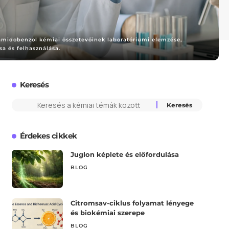
amidobenzol kémiai összetevőinek laboratóriumi elemzése,
ása és felhasználása.
Keresés
Érdekes cikkek
Juglon képlete és előfordulása
BLOG
Citromsav-ciklus folyamat lényege
és biokémiai szerepe
BLOG