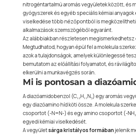
nitrogéntartalmú aromás vegyületek között, és 
gyógyszerek és egyéb speciális kémiai anyagok e
viselkedése több nézőpontból is megközelíthető: 
alkalmazások szemszögéből egyaránt.
Az alábbiakban részletesen megismerkedhetsz en
Megtudhatod, hogyan épül fel a molekula szerkez
azok a tulajdonságok, amelyek különlegessé teszi
bemutatom az előállítási folyamatot, és rávilágí
elkerülni a munkavégzés során.
Mi is pontosan a diazóam
A diazóamidobenzol (C₁₂H₁₁N₃) egy aromás vegyü
egy diazóamino híd köti össze. A molekula szerke
csoportot (-N=N-) és egy amino csoportot (-NH₂)
egyedi kémiai viselkedését.
A vegyület
sárga kristályos formában
jelenik 