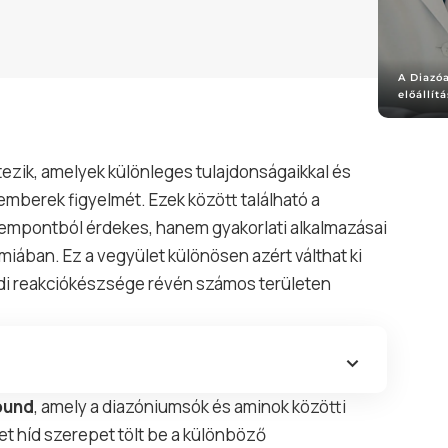
A Diazó
előállít
ezik, amelyek különleges tulajdonságaikkal és
emberek figyelmét. Ezek között található a
empontból érdekes, hanem gyakorlati alkalmazásai
émiában. Ez a vegyület különösen azért válthat ki
di reakciókészsége révén számos területen
ound
, amely a diazóniumsók és aminok közötti
let híd szerepet tölt be a különböző