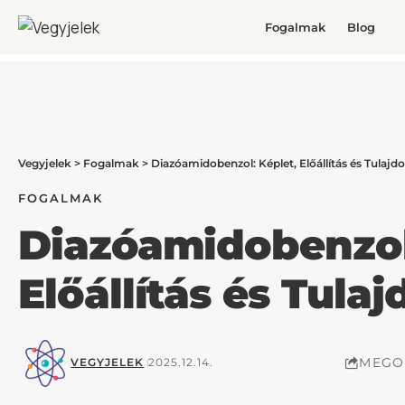
Fogalmak
Blog
Vegyjelek
>
Fogalmak
>
Diazóamidobenzol: Képlet, Előállítás és Tulaj
FOGALMAK
Diazóamidobenzol
Előállítás és Tula
MEGO
VEGYJELEK
2025.12.14.