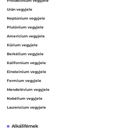
Protaktínium vegyjele
Urán vegyjele
Neptúnium vegyjele
Plutónium vegyjele
Amerícium vegyjele
Kűrium vegyjele
Berkélium vegyjele
Kalifornium vegyjele
Einsteinium vegyjele
Fermium vegyjele
Mendelévium vegyjele
Nobélium vegyjele
Laurencium vegyjele
Alkálifémek