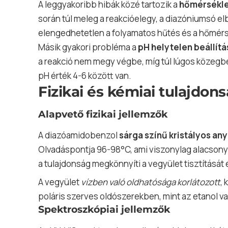
A leggyakoribb hibák közé tartozik a
hőmérsékle
során túl meleg a reakcióelegy, a diazóniumsó el
elengedhetetlen a folyamatos hűtés és a hőmérs
Másik gyakori probléma a
pH helytelen beállítá
a reakció nem megy végbe, míg túl lúgos közegb
pH érték 4-6 között van.
Fizikai és kémiai tulajdon
Alapvető fizikai jellemzők
A diazóamidobenzol
sárga színű kristályos an
Olvadáspontja 96-98°C, ami viszonylag alacsony
a tulajdonság megkönnyíti a vegyület tisztítását 
A vegyület
vízben való oldhatósága korlátozott
,
poláris szerves oldószerekben, mint az etanol va
Spektroszkópiai jellemzők