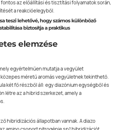
ontos az előállítási és tisztítási folyamatok során,
ítését a reakcióelegyből.
sa teszi lehetővé, hogy számos különböző
bilitása biztosítja a praktikus
letes elemzése
amely egyértelműen mutatja a vegyület
i közepes méretű aromás vegyületnek tekinthető.
ula két fő részből áll: egy diazónium egységből és
 létre az a hibrid szerkezet, amely a
ős.
ő hibridizációs állapotban vannak. A diazo
 az amino csoport nitrogénje sp³ hibridizációt