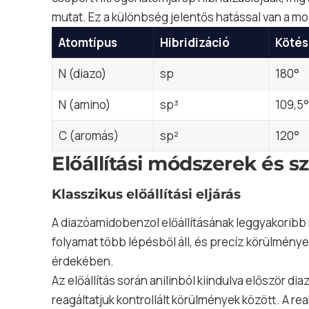
mutat. Ez a különbség jelentős hatással van a mol
Atomtípus
Hibridizáció
Kötés
N (diazo)
sp
180°
N (amino)
sp³
109,5°
C (aromás)
sp²
120°
Előállítási módszerek és s
Klasszikus előállítási eljárás
A diazóamidobenzol előállításának leggyakoribb
folyamat több lépésből áll, és precíz körülménye
érdekében.
Az előállítás során anilinból kiindulva először di
reagáltatjuk kontrollált körülmények között. A re