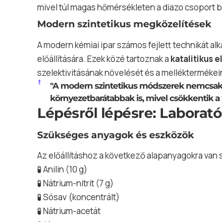
mivel túl magas hőmérsékleten a diazo csoport b
Modern szintetikus megközelítések
A modern kémiai ipar számos fejlett technikát 
előállítására. Ezek közé tartoznak a
katalitikus e
szelektivitásának növelését és a mellékterméke
"A modern szintetikus módszerek nemcsa
környezetbarátabbak is, mivel csökkentik a
Lépésről lépésre: Laboratór
Szükséges anyagok és eszközök
Az előállításhoz a következő alapanyagokra van
🧪 Anilin (10 g)
🧪 Nátrium-nitrit (7 g)
🧪 Sósav (koncentrált)
🧪 Nátrium-acetát