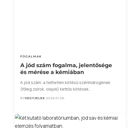
FOGALMAK
A jód szám fogalma, jelentősége
és mérése a kémiában
A jód szám: a telítetlen kötésű szénhidrogének
(főleg zsírok, olajok) kettős kötések…
BY
VEGYJELEK
2026.01.06.