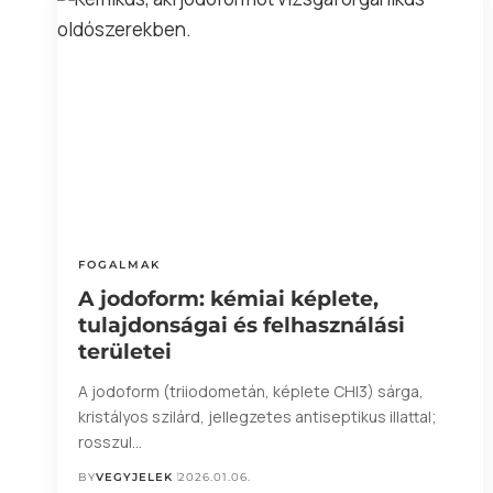
FOGALMAK
A jodoform: kémiai képlete,
tulajdonságai és felhasználási
területei
A jodoform (triiodometán, képlete CHI3) sárga,
kristályos szilárd, jellegzetes antiseptikus illattal;
rosszul…
BY
VEGYJELEK
2026.01.06.