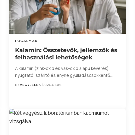
FOGALMAK
Kalamin: Összetevők, jellemzők és
felhasználási lehetőségek
A kalamin (zink-oxid és vas-oxid alapú keverék)
nyugtató, szárító és enyhe gyulladáscsökkentő…
BY
VEGYJELEK
2026.01.06.