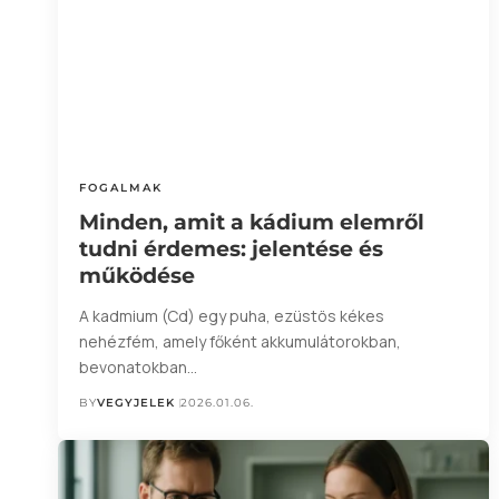
FOGALMAK
Minden, amit a kádium elemről
tudni érdemes: jelentése és
működése
A kadmium (Cd) egy puha, ezüstös kékes
nehézfém, amely főként akkumulátorokban,
bevonatokban…
BY
VEGYJELEK
2026.01.06.