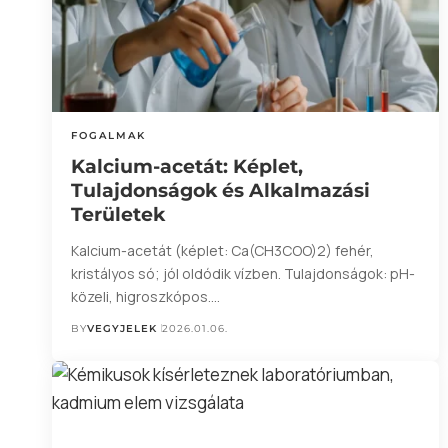
FOGALMAK
Kalcium-acetát: Képlet,
Tulajdonságok és Alkalmazási
Területek
Kalcium-acetát (képlet: Ca(CH3COO)2) fehér,
kristályos só; jól oldódik vízben. Tulajdonságok: pH-
közeli, higroszkópos.…
BY
VEGYJELEK
2026.01.06.