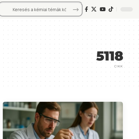
5118
CIKK