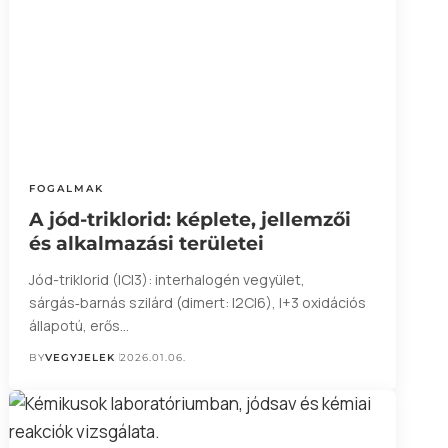
FOGALMAK
A jód-triklorid: képlete, jellemzői
és alkalmazási területei
Jód-triklorid (ICl3): interhalogén vegyület,
sárgás‑barnás szilárd (dimert: I2Cl6), I+3 oxidációs
állapotú, erős…
BY
VEGYJELEK
2026.01.06.