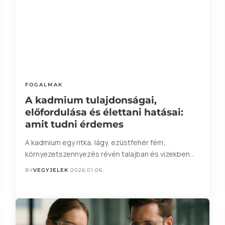
FOGALMAK
A kadmium tulajdonságai,
előfordulása és élettani hatásai:
amit tudni érdemes
A kadmium egy ritka, lágy, ezüstfehér fém;
környezetszennyezés révén talajban és vizekben…
BY
VEGYJELEK
2026.01.06.