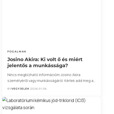
FOGALMAK
Josino Akira: Ki volt ő és miért
jelentős a munkássága?
Nincs megbízható információm Josino Akira
személyéről vagy munkásságáról. Kérlek add meg a…
BY
VEGYJELEK
2026.01.06.