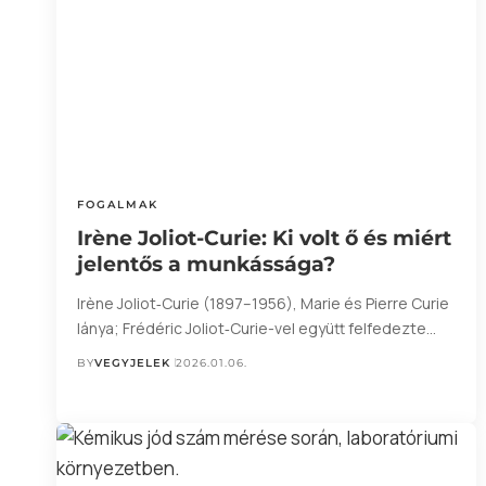
FOGALMAK
Irène Joliot-Curie: Ki volt ő és miért
jelentős a munkássága?
Irène Joliot‑Curie (1897–1956), Marie és Pierre Curie
lánya; Frédéric Joliot‑Curie-vel együtt felfedezte…
BY
VEGYJELEK
2026.01.06.