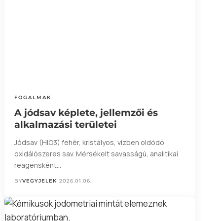
FOGALMAK
A jódsav képlete, jellemzői és
alkalmazási területei
Jódsav (HIO3) fehér, kristályos, vízben oldódó
oxidálószeres sav. Mérsékelt savasságú, analitikai
reagensként…
BY
VEGYJELEK
2026.01.06.