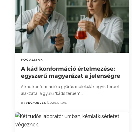
FOGALMAK
A kád konformáció értelmezése:
egyszerű magyarázat a jelenségre
A kád konformáció a gyűrűs molekulák egyik térbeli
alakzata: a gyűrű "kádszerűen"…
BY
VEGYJELEK
2026.01.06.