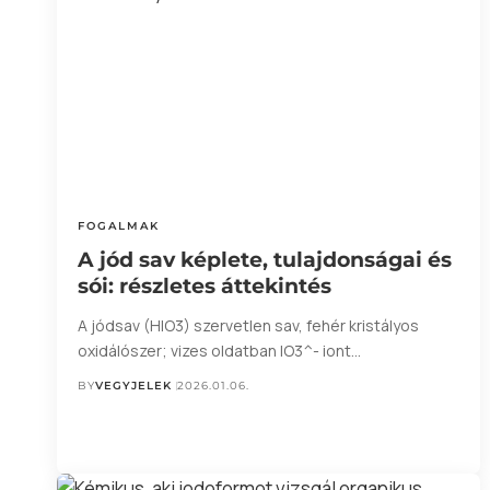
FOGALMAK
A jód sav képlete, tulajdonságai és
sói: részletes áttekintés
A jódsav (HIO3) szervetlen sav, fehér kristályos
oxidálószer; vizes oldatban IO3^- iont…
BY
VEGYJELEK
2026.01.06.