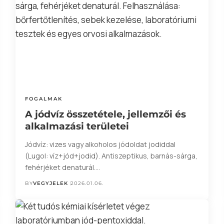
FOGALMAK
A jódvíz összetétele, jellemzői és
alkalmazási területei
Jódvíz: vizes vagy alkoholos jódoldat jodiddal
(Lugol: víz+jód+jodid). Antiszeptikus, barnás-sárga,
fehérjéket denaturál.…
BY
VEGYJELEK
2026.01.06.