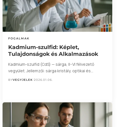
FOGALMAK
Kadmium-szulfid: Képlet,
Tulajdonságok és Alkalmazások
Kadmium-szulfid (CdS) — sárga, II–VI félvezető
vegyület. Jellemzői: sárga kristály, optikai és…
BY
VEGYJELEK
2026.01.06.