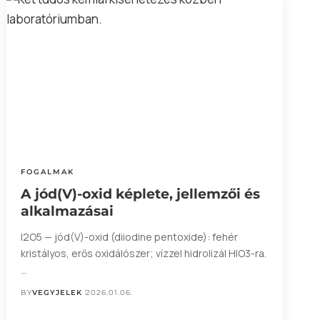
FOGALMAK
A jód(V)-oxid képlete, jellemzői és
alkalmazásai
I2O5 — jód(V)-oxid (diiodine pentoxide): fehér
kristályos, erős oxidálószer; vízzel hidrolizál HIO3-ra.
…
BY
VEGYJELEK
2026.01.06.