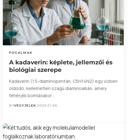
FOGALMAK
A kadaverin: képlete, jellemzői és
biológiai szerepe
Kadaverin (1,5-diaminopentán, C5H14N2) egy vízben
oldódó, kellemetlen szagú diaminoalkán, amely
fehérjék bomlásakor…
BY
VEGYJELEK
2026.01.06.