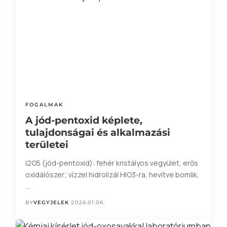
FOGALMAK
A jód-pentoxid képlete,
tulajdonságai és alkalmazási
területei
I2O5 (jód-pentoxid): fehér kristályos vegyület, erős
oxidálószer; vízzel hidrolizál HIO3-ra, hevítve bomlik,
…
BY
VEGYJELEK
2026.01.06.