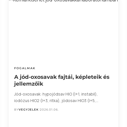
FOGALMAK
A jód-oxosavak fajtái, képleteik és
jellemzőik
Jód-oxosavak: hypojódsav HIO (I+1, instabil),
iodózus HIO2 (I+3, ritka), jódosav HIO3 (I+5,…
BY
VEGYJELEK
2026.01.06.